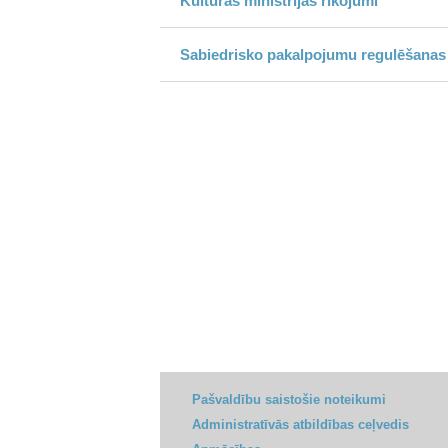
Kultūras ministrijas rīkojumi
Sabiedrisko pakalpojumu regulēšanas
Pašvaldību saistošie noteikumi
Administratīvās atbildības ceļvedis