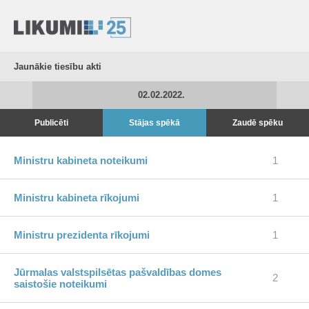
Jaunākie tiesību akti
02.02.2022.
Publicēti
Stājas spēkā
Zaudē spēku
Ministru kabineta noteikumi
1
Ministru kabineta rīkojumi
1
Ministru prezidenta rīkojumi
1
Jūrmalas valstspilsētas pašvaldības domes
2
saistošie noteikumi