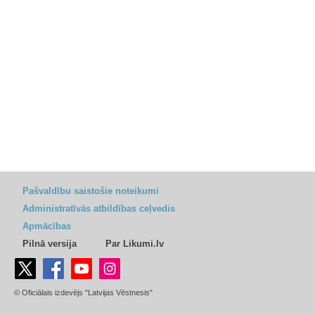
Pašvaldību saistošie noteikumi
Administratīvās atbildības ceļvedis
Apmācības
Pilnā versija
Par Likumi.lv
© Oficiālais izdevējs "Latvijas Vēstnesis"