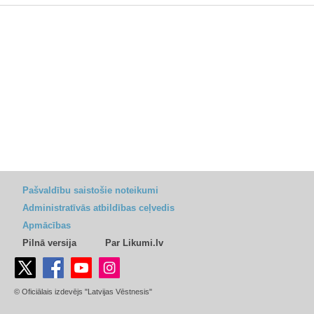
Pašvaldību saistošie noteikumi
Administratīvās atbildības ceļvedis
Apmācības
Pilnā versija
Par Likumi.lv
© Oficiālais izdevējs "Latvijas Vēstnesis"