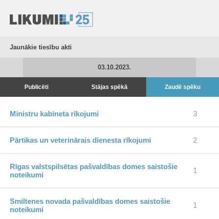
Jaunākie tiesību akti
03.10.2023.
Publicēti
Stājas spēkā
Zaudē spēku
Ministru kabineta rīkojumi
3
Pārtikas un veterinārais dienesta rīkojumi
2
Rīgas valstspilsētas pašvaldības domes saistošie
1
noteikumi
Smiltenes novada pašvaldības domes saistošie
1
noteikumi