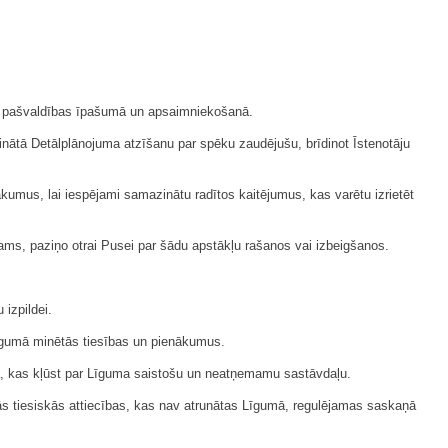
anu pašvaldības īpašumā un apsaimniekošanā.
prinātā Detālplānojuma atzīšanu par spēku zaudējušu, brīdinot Īstenotāju
kumus, lai iespējami samazinātu radītos kaitējumus, kas varētu izrietēt
ējams, paziņo otrai Pusei par šādu apstākļu rašanos vai izbeigšanos.
izpildei.
 Līgumā minētās tiesības un pienākumus.
a, kas kļūst par Līguma saistošu un neatņemamu sastāvdaļu.
ās tiesiskās attiecības, kas nav atrunātas Līgumā, regulējamas saskaņā