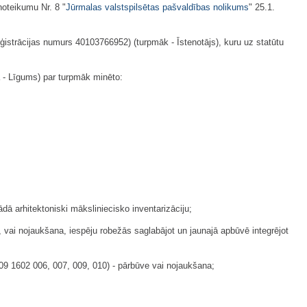
oteikumu Nr. 8 "
Jūrmalas valstspilsētas pašvaldības nolikums
" 25.1.
eģistrācijas numurs 40103766952) (turpmāk - Īstenotājs), kuru uz statūtu
 - Līgums) par turpmāk minēto:
ā arhitektoniski māksliniecisko inventarizāciju;
vai nojaukšana, iespēju robežās saglabājot un jaunajā apbūvē integrējot
09 1602 006, 007, 009, 010) - pārbūve vai nojaukšana;