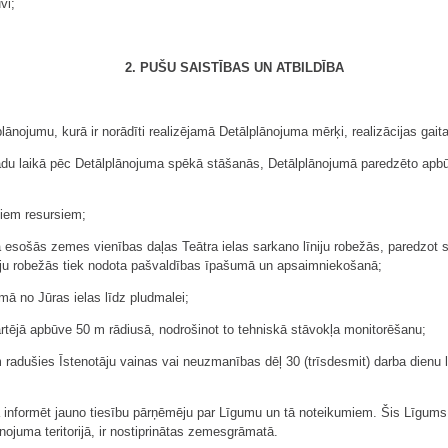
vi;
2. PUŠU SAISTĪBAS UN ATBILDĪBA
lānojumu, kurā ir norādīti realizējamā Detālplānojuma mērķi, realizācijas gait
du laikā pēc Detālplānojuma spēkā stāšanās, Detālplānojumā paredzēto apbūv
jiem resursiem;
mā esošās zemes vienības daļas Teātra ielas sarkano līniju robežās, paredzot 
līniju robežās tiek nodota pašvaldības īpašumā un apsaimniekošanā;
mā no Jūras ielas līdz pludmalei;
kārtējā apbūve 50 m rādiusā, nodrošinot to tehniskā stāvokļa monitorēšanu;
radušies Īstenotāju vainas vai neuzmanības dēļ 30 (trīsdesmit) darba dienu 
ā informēt jauno tiesību pārņēmēju par Līgumu un tā noteikumiem. Šis Līgum
juma teritorijā, ir nostiprinātas zemesgrāmatā.