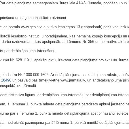
"Par detālplānojuma zemesgabalam Jūras ielā 41/45, Jūrmalā, nodošanu publ
riešana un saņemti institūciju atzinumi.
ijas portālā www.geolatvija.lv tika iesniegtas 13 (trīspadsmit) pozitīvas ied
toši iesaistīto institūciju norādījumiem, kas nemaina kopējo koncepciju un nepr
jam darba uzdevumam, kas apstiprināts ar Lēmumu Nr. 356 un normatīvo aktu 
kts par detālplānojuma īstenošanu.
kumu Nr. 628 119.1. apakšpunktu, izskatot detālplānojuma projektu un Jūrmal
, kadastra Nr. 1300 009 1602. Ar detālplānojuma paskaidrojuma rakstu, apbūve
t_28496
un pašvaldības tīmekļvietnē www.jurmala.lv, un ar detālplānojuma piln
prospektā 75, Jūrmalā.
 administratīvo līgumu ar detālplānojuma īstenotāju par detālplānojuma īsten
miem, šī lēmuma 1. punktā minētā detālplānojuma paredzēto apbūvi jāīsteno n
juma par šī lēmuma 1. punktā minētā detālplānojuma apstiprināšanu ievietošan
aļai, nodrošināt paziņojuma par šī lēmuma 1. punktā minētā detālplānojuma a