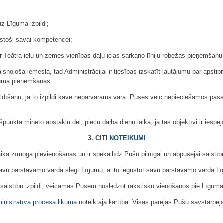
uz Līguma izpildi;
ilstoši savai kompetencei;
 gar Teātra ielu un zemes vienības daļu ielas sarkano līniju robežas pieņemš
isnojoša iemesla, tad Administrācijai ir tiesības izskatīt jautājumu par apsti
muma pieņemšanas.
ldīšanu, ja to izpildi kavē nepārvarama vara. Puses veic nepieciešamos pasā
špunktā minēto apstākļu dēļ, piecu darba dienu laikā, ja tas objektīvi ir iesp
3. CITI
NOTEIKUMI
ka zīmoga pievienošanas un ir spēkā līdz Pušu pilnīgai un abpusējai saistību 
s) savu pārstāvamo vārdā slēgt Līgumu, ar to iegūstot savu pārstāvamo vārdā
 saistību izpildi, veicamas Pusēm noslēdzot rakstisku vienošanos pie Līgum
inistratīvā procesa likumā
noteiktajā kārtībā. Visas pārējās Pušu savstarpēj