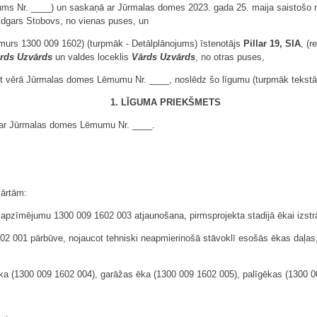
ms Nr. ____) un saskaņā ar Jūrmalas domes 2023. gada 25. maija saistošo n
 Edgars Stobovs, no vienas puses, un
murs 1300 009 1602) (turpmāk - Detālplānojums) īstenotājs
Pillar 19, SIA
, (r
rds Uzvārds
un valdes loceklis
Vārds Uzvārds
, no otras puses,
emot vērā Jūrmalas domes Lēmumu Nr. ____, noslēdz šo līgumu (turpmāk tekstā
1. LĪGUMA PRIEKŠMETS
ā ar Jūrmalas domes Lēmumu Nr. ____.
kārtām:
 apzīmējumu 1300 009 1602 003 atjaunošana, pirmsprojekta stadijā ēkai izstrād
 001 pārbūve, nojaucot tehniski neapmierinošā stāvoklī esošās ēkas daļas, 
ēka (1300 009 1602 004), garāžas ēka (1300 009 1602 005), palīgēkas (1300 0