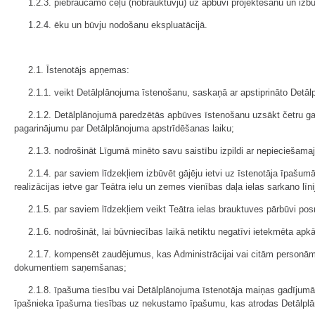
1.2.3. piebraucamo ceļu (nobrauktuvju) uz apbūvi projektēšanu un izbū
1.2.4. ēku un būvju nodošanu ekspluatācijā.
2.1. Īstenotājs apņemas:
2.1.1. veikt Detālplānojuma īstenošanu, saskaņā ar apstiprināto Detālp
2.1.2. Detālplānojumā paredzētās apbūves īstenošanu uzsākt četru ga
pagarinājumu par Detālplānojuma apstrīdēšanas laiku;
2.1.3. nodrošināt Līgumā minēto savu saistību izpildi ar nepieciešama
2.1.4. par saviem līdzekļiem izbūvēt gājēju ietvi uz īstenotāja īpašu
realizācijas ietve gar Teātra ielu un zemes vienības daļa ielas sarkano 
2.1.5. par saviem līdzekļiem veikt Teātra ielas brauktuves pārbūvi pos
2.1.6. nodrošināt, lai būvniecības laikā netiktu negatīvi ietekmēta ap
2.1.7. kompensēt zaudējumus, kas Administrācijai vai citām personām 
dokumentiem saņemšanas;
2.1.8. īpašuma tiesību vai Detālplānojuma īstenotāja maiņas gadījum
īpašnieka īpašuma tiesības uz nekustamo īpašumu, kas atrodas Detālplāno