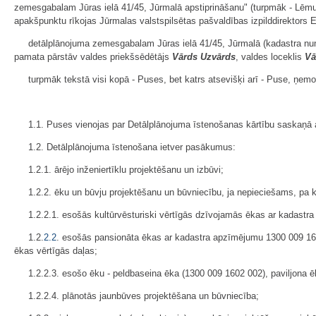
zemesgabalam Jūras ielā 41/45, Jūrmalā apstiprināšanu" (turpmāk - Lēmu
apakšpunktu rīkojas Jūrmalas valstspilsētas pašvaldības izpilddirektors
detālplānojuma zemesgabalam Jūras ielā 41/45, Jūrmalā (kadastra nu
pamata pārstāv valdes priekšsēdētājs
Vārds Uzvārds
, valdes loceklis
Vā
turpmāk tekstā visi kopā - Puses, bet katrs atsevišķi arī - Puse, ņ
1.1. Puses vienojas par Detālplānojuma īstenošanas kārtību saskaņ
1.2. Detālplānojuma īstenošana ietver pasākumus:
1.2.1. ārējo inženiertīklu projektēšanu un izbūvi;
1.2.2. ēku un būvju projektēšanu un būvniecību, ja nepieciešams, pa 
1.2.2.1. esošās kultūrvēsturiski vērtīgās dzīvojamās ēkas ar kadastra
1.2.
2.2
. esošās pansionāta ēkas ar kadastra apzīmējumu 1300 009 1602
ēkas vērtīgās daļas;
1.2.2.3. esošo ēku - peldbaseina ēka (1300 009 1602 002), paviljona 
1.2.2.4. plānotās jaunbūves projektēšana un būvniecība;