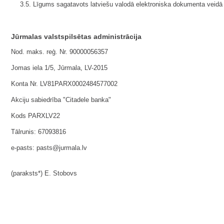
3.5. Līgums sagatavots latviešu valodā elektroniska dokumenta veidā 
Jūrmalas valstspilsētas administrācija
Nod. maks. reģ. Nr. 90000056357
Jomas iela 1/5, Jūrmala, LV-2015
Konta Nr. LV81PARX0002484577002
Akciju sabiedrība "Citadele banka"
Kods PARXLV22
Tālrunis: 67093816
e-pasts: pasts@jurmala.lv
(paraksts*) E. Stobovs