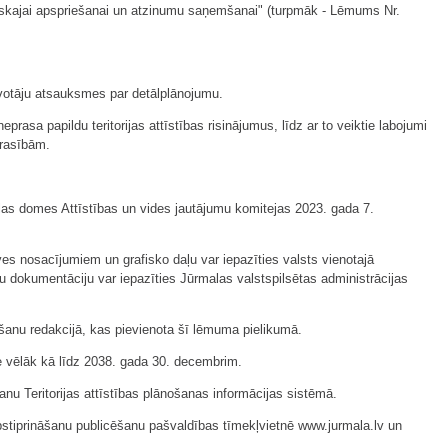
iskajai apspriešanai un atzinumu saņemšanai" (turpmāk - Lēmums Nr.
zīvotāju atsauksmes par detālplānojumu.
asa papildu teritorijas attīstības risinājumus, līdz ar to veiktie labojumi
prasībām.
as domes Attīstības un vides jautājumu komitejas 2023. gada 7.
s nosacījumiem un grafisko daļu var iepazīties valsts vienotajā
u dokumentāciju var iepazīties Jūrmalas valstspilsētas administrācijas
ošanu redakcijā, kas pievienota šī lēmuma pielikumā.
e vēlāk kā līdz 2038. gada 30. decembrim.
u Teritorijas attīstības plānošanas informācijas sistēmā.
pstiprināšanu publicēšanu pašvaldības tīmekļvietnē www.jurmala.lv un