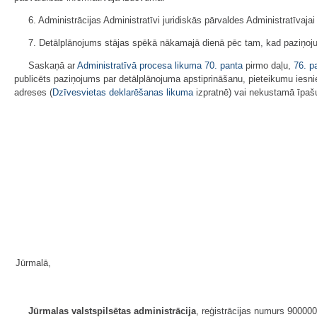
6. Administrācijas Administratīvi juridiskās pārvaldes Administratīva
7. Detālplānojums stājas spēkā nākamajā dienā pēc tam, kad paziņoju
Saskaņā ar
Administratīvā procesa likuma
70. panta
pirmo daļu,
76. p
publicēts paziņojums par detālplānojuma apstiprināšanu, pieteikumu iesnie
adreses (
Dzīvesvietas deklarēšanas likuma
izpratnē) vai nekustamā īpašu
Jūrmalā,
Jūrmalas valstspilsētas administrācija
, reģistrācijas numurs 90000