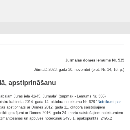
Jūrmalas domes lēmums Nr. 535
Jūrmalā 2023. gada 30. novembrī (prot. Nr. 14, 16. p.)
ā, apstiprināšanu
abalam Jūras ielā 41/45, Jūrmalā" (turpmāk - Lēmums Nr. 356)
istru kabineta 2014. gada 14. oktobra noteikumu Nr. 628 "
Noteikumi par
 kas apstiprināts ar Domes 2012. gada 11. oktobra saistošajiem
 veikti grozījumi ar Domes 2016. gada 24. marta saistošajiem noteikumiem
ijas izmantošanas un apbūves noteikumu 2495.1. apakšpunkts, 2495.2