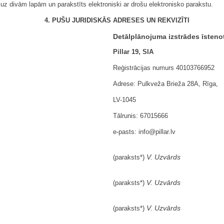
uz divām lapām un parakstīts elektroniski ar drošu elektronisko parakstu.
4. PUŠU JURIDISKĀS ADRESES UN REKVIZĪTI
Detālplānojuma izstrādes īsteno
Pillar 19, SIA
Reģistrācijas numurs 40103766952
Adrese: Pulkveža Brieža 28A, Rīga,
LV-1045
Tālrunis: 67015666
e-pasts: info@pillar.lv
V. Uzvārds
(paraksts*)
V. Uzvārds
(paraksts*)
V. Uzvārds
(paraksts*)