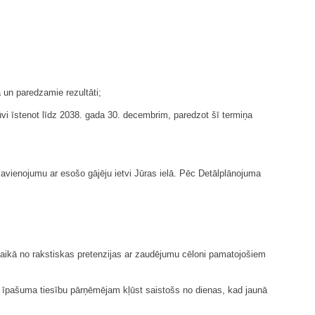
a un paredzamie rezultāti;
i īstenot līdz 2038. gada 30. decembrim, paredzot šī termiņa
savienojumu ar esošo gājēju ietvi Jūras ielā. Pēc Detālplānojuma
laikā no rakstiskas pretenzijas ar zaudējumu cēloni pamatojošiem
s īpašuma tiesību pārņēmējam kļūst saistošs no dienas, kad jaunā