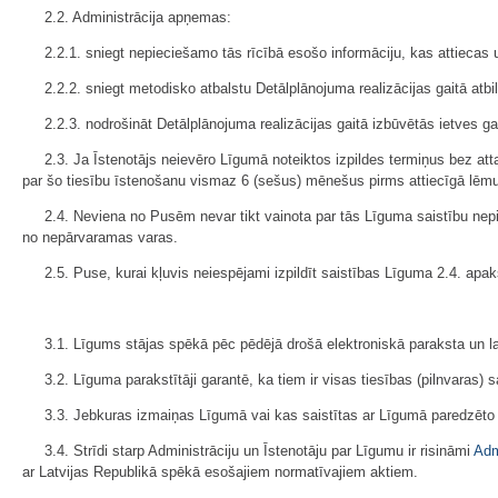
2.2. Administrācija apņemas:
2.2.1. sniegt nepieciešamo tās rīcībā esošo informāciju, kas attiecas 
2.2.2. sniegt metodisko atbalstu Detālplānojuma realizācijas gaitā atb
2.2.3. nodrošināt Detālplānojuma realizācijas gaitā izbūvētās ietves
2.3. Ja Īstenotājs neievēro Līgumā noteiktos izpildes termiņus bez atta
par šo tiesību īstenošanu vismaz 6 (sešus) mēnešus pirms attiecīgā lē
2.4. Neviena no Pusēm nevar tikt vainota par tās Līguma saistību nepi
no nepārvaramas varas.
2.5. Puse, kurai kļuvis neiespējami izpildīt saistības Līguma 2.4. apak
3.1. Līgums stājas spēkā pēc pēdējā drošā elektroniskā paraksta un lai
3.2. Līguma parakstītāji garantē, ka tiem ir visas tiesības (pilnvara
3.3. Jebkuras izmaiņas Līgumā vai kas saistītas ar Līgumā paredzēto
3.4. Strīdi starp Administrāciju un Īstenotāju par Līgumu ir risināmi
Adm
ar Latvijas Republikā spēkā esošajiem normatīvajiem aktiem.