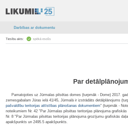
Darbības ar dokumentu
Tiesību akts:
spēkā esošs
Par detālplānoju
Pamatojoties uz Jūrmalas pilsētas domes (turpmāk - Dome) 2017. gad
zemesgabalam Jūras ielā 41/45, Jūrmalā ir izstrādāts detālplānojums (tu
pašvaldību teritorijas attīstības plānošanas dokumentiem
" (turpmāk - Not
noteikumiem Nr. 42 "Par Jūrmalas pilsētas teritorijas plānojuma grafiskā
Nr. 8 "Par Jūrmalas pilsētas teritorijas plānojuma grozījumu grafiskās d
apakšpunkts un 2495.5 apakšpunkts.