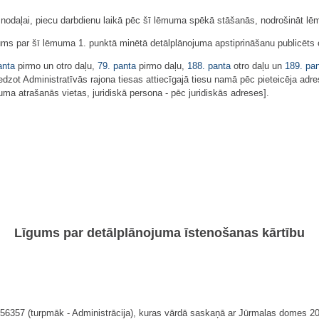
jai nodaļai, piecu darbdienu laikā pēc šī lēmuma spēkā stāšanās, nodrošināt l
ms par šī lēmuma 1. punktā minētā detālplānojuma apstiprināšanu publicēts o
anta
pirmo un otro daļu,
79. panta
pirmo daļu,
188. panta
otro daļu un
189. pa
dzot Administratīvās rajona tiesas attiecīgajā tiesu namā pēc pieteicēja adre
ma atrašanās vietas, juridiskā persona - pēc juridiskās adreses].
Līgums par detālplānojuma īstenošanas kārtību
056357 (turpmāk - Administrācija), kuras vārdā saskaņā ar Jūrmalas domes 