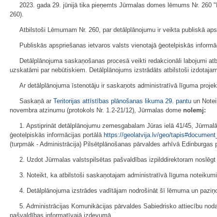
2023. gada 29. jūnijā tika pieņemts Jūrmalas domes lēmums Nr. 260 
260).
Atbilstoši Lēmumam Nr. 260, par detālplānojumu ir veikta publiskā apsp
Publiskās apspriešanas ietvaros valsts vienotajā ģeotelpiskās informāc
Detālplānojuma saskaņošanas procesā veikti redakcionāli labojumi atbils
uzskatāmi par nebūtiskiem. Detālplānojums izstrādāts atbilstoši izdota
Ar detālplānojuma īstenotāju ir saskaņots administratīvā līguma proje
Saskaņā ar
Teritorijas attīstības plānošanas likuma
29. pantu
un Notei
novembra atzinumu (protokols Nr. 1.2-21/12), Jūrmalas dome
nolemj:
1. Apstiprināt detālplānojumu zemesgabalam Jūras ielā 41/45, Jūrmalā
ģeotelpiskās informācijas portālā
https://geolatvija.lv/geo/tapis#documen
(turpmāk - Administrācija) Pilsētplānošanas pārvaldes arhīvā Edinburgas 
2. Uzdot Jūrmalas valstspilsētas pašvaldības izpilddirektoram noslēgt
3. Noteikt, ka atbilstoši saskaņotajam administratīvā līguma noteiku
4. Detālplānojuma izstrādes vadītājam nodrošināt šī lēmuma un paziņo
5. Administrācijas Komunikācijas pārvaldes Sabiedrisko attiecību nod
pašvaldības informatīvajā izdevumā.