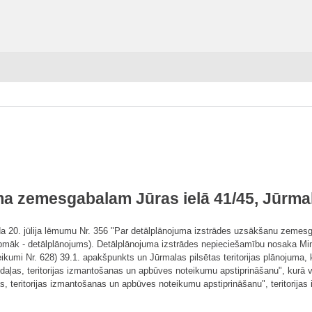
ma zemesgabalam Jūras ielā 41/45, Jūrmal
a 20. jūlija lēmumu Nr. 356 "Par detālplānojuma izstrādes uzsākšanu zemesg
rpmāk - detālplānojums). Detālplānojuma izstrādes nepieciešamību nosaka Min
eikumi Nr. 628) 39.1. apakšpunkts un Jūrmalas pilsētas teritorijas plānojuma,
s daļas, teritorijas izmantošanas un apbūves noteikumu apstiprināšanu", kurā
aļas, teritorijas izmantošanas un apbūves noteikumu apstiprināšanu", teritor