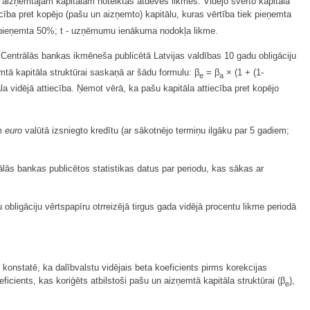
n aizņemtajam kapitālam noteiktās atdeves likmes. Vidējo svērto kapitāla
cība pret kopējo (pašu un aizņemto) kapitālu, kuras vērtība tiek pieņemta
iek pieņemta 50%; t - uzņēmumu ienākuma nodokļa likme.
 Centrālās bankas ikmēneša publicētā Latvijas valdības 10 gadu obligāciju
emtā kapitāla struktūrai saskaņā ar šādu formulu: β
= β
× (1 + (1-
e
a
a vidējā attiecība. Ņemot vērā, ka pašu kapitāla attiecība pret kopējo
ām
euro
valūtā izsniegto kredītu (ar sākotnējo termiņu ilgāku par 5 gadiem;
lās bankas publicētos statistikas datus par periodu, kas sākas ar
bligāciju vērtspapīru otrreizējā tirgus gada vidējā procentu likme periodā
onstatē, ka dalībvalstu vidējais beta koeficients pirms korekcijas
ficients, kas koriģēts atbilstoši pašu un aizņemtā kapitāla struktūrai (β
),
e