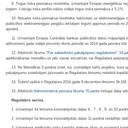
9. Tirgus riska piemaksa novērtēta, izmantojot Eiropas enerģētikas re
tirgiem. Līdzīga riska profila valstu vidējā tirgus riska piemaksa ir 5,1%.
10. Nozares riska piemaksa novērtēta, balstoties uz elektroenerģijas 
publicētos elektroenerģijas piegāžu iekšējam tirgum apjomus periodā no 2
apmērā.
11. Izmantojot Eiropas Centrālās bankas publicētos datus mājaslapā 
atlikumiem) gada vidējā procentu likme periodā no 2014.gada janvāra līdz
12. Atbilstoši likuma "
Par sabiedrisko pakalpojumu regulatoriem
"
19.p
aprēķināšanas metodiku un pēc savas iniciatīvas vai Regulatora pieprasīj
13. No Metodikas 5.punkta izriet, ka, izstrādājot tarifu projektu, k
pakalpojumu sniedzējam jāizmanto ar Regulatora lēmumu noteiktā kapitāl
14. Šobrīd spēkā ir Regulatora 2016.gada 8.decembra lēmums Nr.165 "P
15. Atbilstoši
Administratīvā procesa likuma
70.panta
trešajai daļai adm
Regulators secina
1. Izmantojot šā lēmuma konstatējošās daļas 6., 7., 8., 9. un 10.punk
2. Izmantojot šā lēmuma konstatējošās daļas 11.punktā norādītās rādīt
3. Izmantojot aprēķināto pašu kapitāla atdeves likmi un aizņemtā kapi