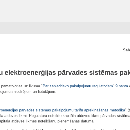
Sab
u elektroenerģijas pārvades sistēmas pak
 pamatojoties uz likuma "
Par sabiedrisko pakalpojumu regulatoriem
"
9.panta
o
pojumu sniedzējiem un lietotājiem.
roenerģijas pārvades sistēmas pakalpojumu tarifu aprēķināšanas metodika
" 
a atdeves likmi. Regulatora noteikto kapitāla atdeves likmi pārvades sistēmas
apitāla atdeves likmes noteikšanu pieņemšanas datuma.