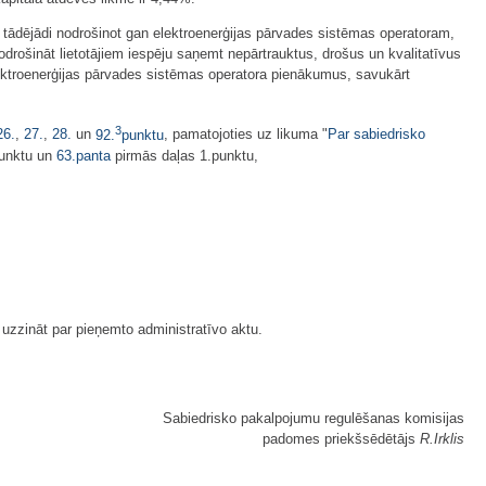
s, tādējādi nodrošinot gan elektroenerģijas pārvades sistēmas operatoram,
rošināt lietotājiem iespēju saņemt nepārtrauktus, drošus un kvalitatīvus
ektroenerģijas pārvades sistēmas operatora pienākumus, savukārt
3
26.
,
27.
,
28.
un
92.
punktu
, pamatojoties uz likuma "
Par sabiedrisko
unktu un
63.panta
pirmās daļas 1.punktu,
 uzzināt par pieņemto administratīvo aktu.
Sabiedrisko pakalpojumu regulēšanas komisijas
padomes priekšsēdētājs
R.Irklis