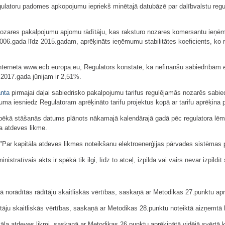
gulatoru padomes apkopojumu iepriekš minētajā datubāzē par dalībvalstu regul
nozares pakalpojumu apjomu rādītāju, kas raksturo nozares komersantu ieņēmum
006.gada līdz 2015.gadam, aprēķināts ieņēmumu stabilitātes koeficients, ko r
internetā www.ecb.europa.eu, Regulators konstatē, ka nefinanšu sabiedrībām
 2017.gada jūnijam ir 2,51%.
anta
pirmajai daļai sabiedrisko pakalpojumu tarifus regulējamās nozarēs sabied
uma iesniedz Regulatoram aprēķināto tarifu projektus kopā ar tarifu aprēķina
ura spēkā stāšanās datums plānots nākamajā kalendārajā gadā pēc regulatora 
a atdeves likme.
ar kapitāla atdeves likmes noteikšanu elektroenerģijas pārvades sistēmas pa
inistratīvais akts ir spēkā tik ilgi, līdz to atceļ, izpilda vai vairs nevar izpild
tā norādītās rādītāju skaitliskās vērtības, saskaņā ar Metodikas 27.punktu ap
āju skaitliskās vērtības, saskaņā ar Metodikas 28.punktu noteiktā aizņemtā 
tāla atdeves likmi, saskaņā ar Metodikas 26.punktu aprēķinātā vidējā svērtā k