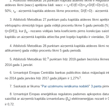
2. Atbilstoši Metodikas 26.punktam kapitāla atdeves likme ir Regulato
atdeves likmi (wacc) aprēķina šādi: wacc = r
×E/(E+D)+r
×D/(E+D)×(1-t),
e
d
50%; r
- aizņemtā kapitāla atdeves likme procentos; D/(E+D) - aizņemtā 
d
3. Atbilstoši Metodikas 27.punktam pašu kapitāla atdeves likmi aprēķin
vērtspapīru otrreizējā tirgus gada vidējā procentu likme 5 gadu periodā (%)
t)×(D/E)), kur β
- nozares vidējais beta koeficients pirms korekcijas sais
a
kapitālu un aizņemtā kapitāla attiecība pret kopējo kapitālu ir vienādas, D
4. Atbilstoši Metodikas 28.punktam aizņemtā kapitāla atdeves likmi 
atlikumiem) gada vidējo procentu likmi 5 gadu periodā.
3
5. Atbilstoši Metodikas 92.
punktam līdz 2019.gadam bezriska likmes
2014.gada 1.janvāri.
6. Izmantojot Eiropas Centrālās bankas publicētos datus mājaslapā int
1
no 2014.gada janvāra līdz 2017.gada jūlijam ir 1,27%
.
7. Saskaņā ar likuma "
Par uzņēmumu ienākuma nodokli
"
3.panta
pirm
8. Izmantojot Eiropas enerģētikas regulatoru padomes apkopotos datus 
saistībā ar aizņemtā kapitāla izmantošanu (β
) elektroenerģijas nozarē ir
a
ir 0,72.