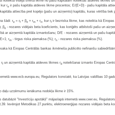
ra noteikta vidējā svērtā likme no pašu kapitālam noteiktās atdeves likmes u
 kur r
ir pašu kapitāla atdeves likme procentos; E/(E+D) - pašu kapitāla attie
e
kapitāla attiecība pret kopējo (pašu un aizņemto) kapitālu, kuras vērtība t
a šādi: r
= r
+ β
× r
+ r
, kur r
ir bezriska likme, kas noteikta kā Eiropas
e
f
e
m
n
f
; β
- nozares vidējais beta koeficients, kas koriģēts atbilstoši pašu un aizņ
e
tībā ar aizņemtā kapitāla izmantošanu; D/E - nozares aizņemtā un pašu kapitāl
/E=1; r
- tirgus riska piemaksa (%); r
- nozares riska piemaksa (%).
m
n
nosaka kā Eiropas Centrālās bankas ikmēneša publicēto nefinanšu sabiedrīb
 r
un aizņemtā kapitāla atdeves likmes r
noteikšanai izmanto Eiropas Centrā
f
d
ernetā www.ecb.europa.eu, Regulators konstatē, ka Latvijas valdības 10 gadu o
o daļu uzņēmumu ienākuma nodokļa likme ir 15%.
datubāzē "Investīciju apstākļi" mājaslapā internetā www.ceer.eu, Regulators k
 0,39. Ievērojot Metodikas 27.punktu, elektroenerģijas nozares vidējais beta koe