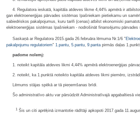
4. Regulatora ieskatā, kapitāla atdeves likme 4,44% apmērā ir atbilsto
gan elektroenerģijas pārvades sistēmas īpašniekam pietiekamu un samērīgu
sabiedriskos pakalpojumus, kuru tarifi (cenas) atbilst ekonomiski pamatot
elektroenerģijas sistēmas īpašniekam - nodrošināt finansējumu pārvades s
Saskaņā ar Regulatora 2015.gada 26.februāra lēmuma Nr.1/6 "
Elektro
pakalpojumu regulatoriem
"
1.pantu
,
5.pantu
,
9.panta
pirmās daļas 1.punkt
padome nolemj:
1. noteikt kapitāla atdeves likmi 4,44% apmērā elektroenerģijas pārva
2. noteikt, ka 1.punktā noteikto kapitāla atdeves likmi piemēro, izstr
Lēmums stājas spēkā ar tā pieņemšanas brīdi.
Šo administratīvo aktu var pārsūdzēt Administratīvajā apgabaltiesā vi
1
Šis un citi aprēķinā izmantotie rādītāji apkopoti 2017.gada 11.augu