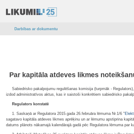
Darbības ar dokumentu
Par kapitāla atdeves likmes noteikšan
Sabiedrisko pakalpojumu regulēšanas komisija (turpmāk - Regulators),
izdod administratīvos aktus, kas ir saistoši konkrētiem sabiedrisko pakal
Regulators konstatē
1. Saskaņā ar Regulatora 2015.gada 26.februāra lēmuma Nr.1/6 "
Elekt
sagatavo kapitāla atdeves likmes aprēķinu un ar lēmumu apstiprina kapitāl
datums plānots nākamajā kalendārajā gadā pēc Regulatora lēmuma par k