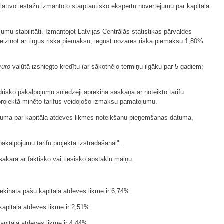
atīvo iestāžu izmantoto starptautisko ekspertu novērtējumu par kapitāla
u stabilitāti. Izmantojot Latvijas Centrālās statistikas pārvaldes
eizinot ar tirgus riska piemaksu, iegūst nozares riska piemaksu 1,80%
euro
valūtā izsniegto kredītu (ar sākotnējo termiņu ilgāku par 5 gadiem;
risko pakalpojumu sniedzēji aprēķina saskaņā ar noteikto tarifu
 projektā minēto tarifus veidojošo izmaksu pamatojumu.
lēmuma par kapitāla atdeves likmes noteikšanu pieņemšanas datuma,
kalpojumu tarifu projekta izstrādāšanai".
īt sakarā ar faktisko vai tiesisko apstākļu maiņu.
rēķinātā pašu kapitāla atdeves likme ir 6,74%.
kapitāla atdeves likme ir 2,51%.
apitāla atdeves likme ir 4,44%.