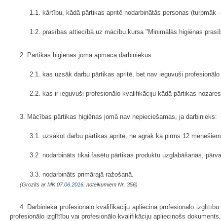
1.1. kārtību, kādā pārtikas apritē nodarbinātās personas (turpmāk
1.2. prasības attiecībā uz mācību kursa "Minimālās higiēnas pra
2. Pārtikas higiēnas jomā apmāca darbiniekus:
2.1. kas uzsāk darbu pārtikas apritē, bet nav ieguvuši profesionālo 
2.2. kas ir ieguvuši profesionālo kvalifikāciju kādā pārtikas nozares
3. Mācības pārtikas higiēnas jomā nav nepieciešamas, ja darbinieks:
3.1. uzsākot darbu pārtikas apritē, ne agrāk kā pirms 12 mēnešiem i
3.2. nodarbināts tikai fasētu pārtikas produktu uzglabāšanas, pār
3.3. nodarbināts primārajā ražošanā.
(Grozīts ar MK
07.06.2016.
noteikumiem Nr. 356)
4. Darbinieka profesionālo kvalifikāciju apliecina profesionālo izglītīb
profesionālo izglītību vai profesionālo kvalifikāciju apliecinošs dokuments,