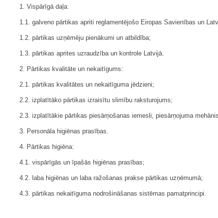
1. Vispārīgā daļa:
1.1. galveno pārtikas apriti reglamentējošo Eiropas Savienības un Lat
1.2. pārtikas uzņēmēju pienākumi un atbildība;
1.3. pārtikas aprites uzraudzība un kontrole Latvijā.
2. Pārtikas kvalitāte un nekaitīgums:
2.1. pārtikas kvalitātes un nekaitīguma jēdzieni;
2.2. izplatītāko pārtikas izraisītu slimību raksturojums;
2.3. izplatītākie pārtikas piesārņošanas iemesli, piesārņojuma mehān
3. Personāla higiēnas prasības.
4. Pārtikas higiēna:
4.1. vispārīgās un īpašās higiēnas prasības;
4.2. laba higiēnas un laba ražošanas prakse pārtikas uzņēmumā;
4.3. pārtikas nekaitīguma nodrošināšanas sistēmas pamatprincipi.