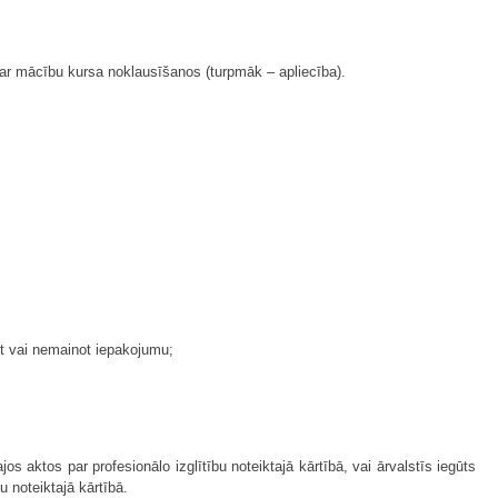
ar mācību kursa noklausīšanos (turpmāk – apliecība).
ot vai nemainot iepakojumu;
os aktos par profesionālo izglītību noteiktajā kārtībā, vai ārvalstīs iegūts
u noteiktajā kārtībā.