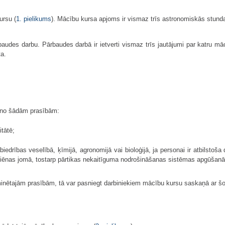
ursu (
1. pielikums
). Mācību kursa apjoms ir vismaz trīs astronomiskās stund
audes darbu. Pārbaudes darbā ir ietverti vismaz trīs jautājumi par katru m
ta.
i no šādām prasībām:
itātē;
abiedrības veselībā, ķīmijā, agronomijā vai bioloģijā, ja personai ir atbilsto
higiēnas jomā, tostarp pārtikas nekaitīguma nodrošināšanas sistēmas apgūšanā
nētajām prasībām, tā var pasniegt darbiniekiem mācību kursu saskaņā ar 