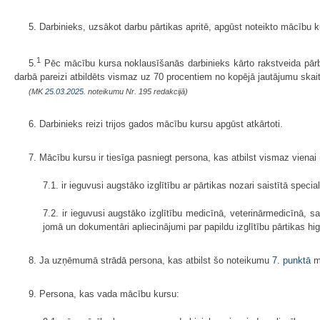
5. Darbinieks, uzsākot darbu pārtikas apritē, apgūst noteikto mācību k
1
5.
Pēc mācību kursa noklausīšanās darbinieks kārto rakstveida pārb
darbā pareizi atbildēts vismaz uz 70 procentiem no kopējā jautājumu skai
(MK
25.03.2025.
noteikumu Nr. 195 redakcijā)
6. Darbinieks reizi trijos gados mācību kursu apgūst atkārtoti.
7. Mācību kursu ir tiesīga pasniegt persona, kas atbilst vismaz viena
7.1. ir ieguvusi augstāko izglītību ar pārtikas nozari saistītā special
7.2. ir ieguvusi augstāko izglītību medicīnā, veterinārmedicīnā, s
jomā un dokumentāri apliecinājumi par papildu izglītību pārtikas 
8. Ja uzņēmumā strādā persona, kas atbilst šo noteikumu
7. punktā
mi
9. Persona, kas vada mācību kursu: