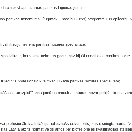
 – darbinieks) apmācāmas pārtikas higiēnas jomā;
sības pārtikas uzņēmumā" (turpmāk – mācību kurss) programmu un apliecību p
kvalifikāciju nevienā pārtikas nozares specialitātē;
 specialitātē, bet vairāk nekā trīs gadus nav bijuši nodarbināti pārtikas apritē.
r ieguvis profesionālo kvalifikāciju kādā pārtikas nozares specialitātē;
vadāšanas un izplatīšanas jomā un produkta saturam nevar piekļūt, to neatver
u vai profesionālo kvalifikāciju apliecinošs dokuments, kas izsniegts normatīvaj
 kas Latvijā atzīts normatīvajos aktos par profesionālās kvalifikācijas atzīšan