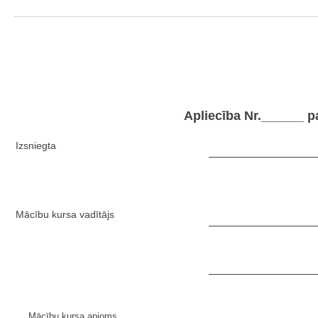
Apliecība Nr.______ 
Izsniegta
Mācību kursa vadītājs
Mācību kursa apjoms _____________________