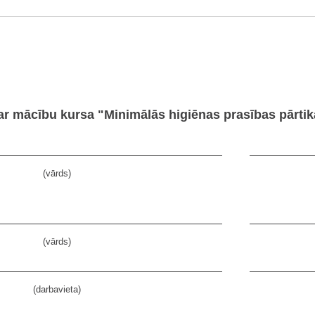
par mācību kursa "Minimālās higiēnas prasības pārt
(vārds)
(vārds)
(darbavieta)