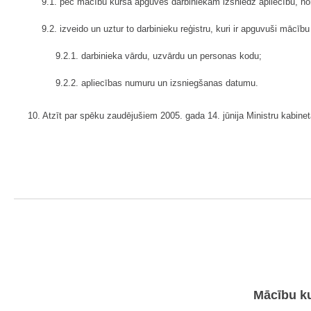
9.1. pēc mācību kursa apguves darbiniekam izsniedz apliecību, no
9.2. izveido un uztur to darbinieku reģistru, kuri ir apguvuši mācīb
9.2.1. darbinieka vārdu, uzvārdu un personas kodu;
9.2.2. apliecības numuru un izsniegšanas datumu.
10. Atzīt par spēku zaudējušiem 2005. gada 14. jūnija Ministru kabine
Mācību ku