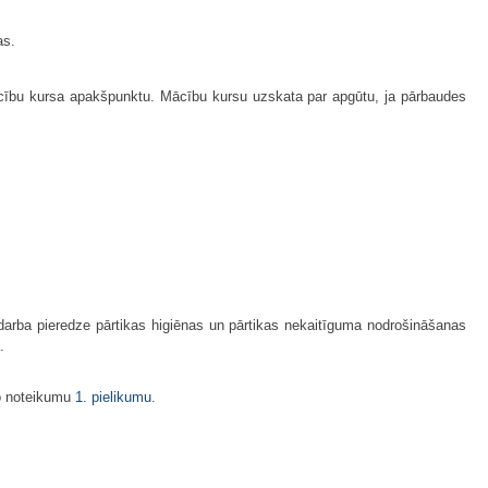
as.
ācību kursa apakšpunktu. Mācību kursu uzskata par apgūtu, ja pārbaudes
ša darba pieredze pārtikas higiēnas un pārtikas nekaitīguma nodrošināšanas
.
šo noteikumu
1. pielikumu
.