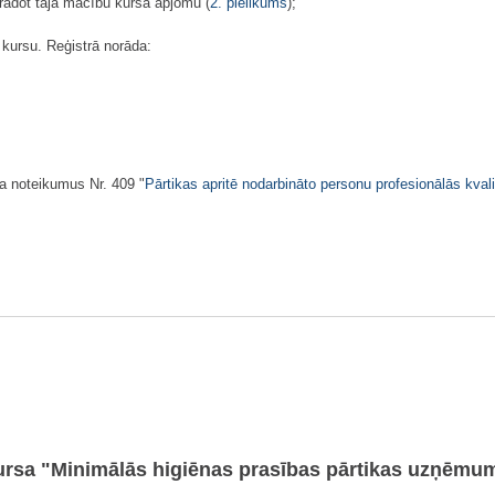
rādot tajā mācību kursa apjomu (
2. pielikums
);
u kursu. Reģistrā norāda:
ta noteikumus Nr. 409 "
Pārtikas apritē nodarbināto personu profesionālās kvali
rsa "Minimālās higiēnas prasības pārtikas uzņēmu