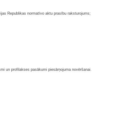
vijas Republikas normatīvo aktu prasību raksturojums;
ismi un profilakses pasākumi piesārņojuma novēršanai.