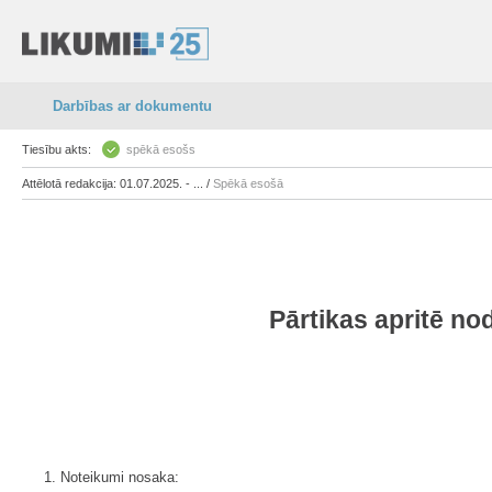
Darbības ar dokumentu
Tiesību akts:
spēkā esošs
Attēlotā redakcija: 01.07.2025. - ... /
Spēkā esošā
Pārtikas apritē no
1. Noteikumi nosaka: