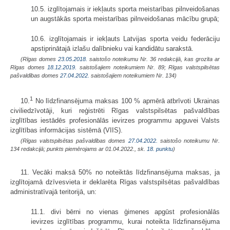
10.5. izglītojamais ir iekļauts sporta meistarības pilnveidošanas
un augstākās sporta meistarības pilnveidošanas mācību grupā;
10.6. izglītojamais ir iekļauts Latvijas sporta veidu federāciju
apstiprinātajā izlašu dalībnieku vai kandidātu sarakstā.
(Rīgas domes
23.05.2018.
saistošo noteikumu Nr. 36 redakcijā, kas grozīta ar
Rīgas domes
18.12.2019.
saistošajiem noteikumiem Nr. 89; Rīgas valstspilsētas
pašvaldības domes
27.04.2022.
saistošajiem noteikumiem Nr. 134)
1
10.
No līdzfinansējuma maksas 100 % apmērā atbrīvoti Ukrainas
civiliedzīvotāji, kuri reģistrēti Rīgas valstspilsētas pašvaldības
izglītības iestādēs profesionālās ievirzes programmu apguvei Valsts
izglītības informācijas sistēmā (VIIS).
(Rīgas valstspilsētas pašvaldības domes
27.04.2022.
saistošo noteikumu Nr.
134 redakcijā; punkts piemērojams ar 01.04.2022., sk.
18. punktu
)
11. Vecāki maksā 50% no noteiktās līdzfinansējuma maksas, ja
izglītojamā dzīvesvieta ir deklarēta Rīgas valstspilsētas pašvaldības
administratīvajā teritorijā, un:
11.1. divi bērni no vienas ģimenes apgūst profesionālās
ievirzes izglītības programmu, kurai noteikta līdzfinansējuma