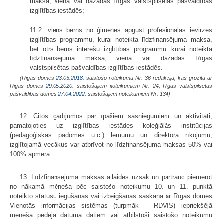
maksa, vienā vai dažādās Rīgas valstspilsētas pašvaldības
izglītības iestādēs;
11.2. viens bērns no ģimenes apgūst profesionālās ievirzes
izglītības programmu, kurai noteikta līdzfinansējuma maksa,
bet otrs bērns interešu izglītības programmu, kurai noteikta
līdzfinansējuma maksa, vienā vai dažādās Rīgas
valstspilsētas pašvaldības izglītības iestādēs.
(Rīgas domes
23.05.2018.
saistošo noteikumu Nr. 36 redakcijā, kas grozīta ar
Rīgas domes
29.05.2020.
saistošajiem noteikumiem Nr. 24;
Rīgas valstspilsētas
pašvaldības domes
27.04.2022.
saistošajiem noteikumiem Nr. 134
)
12. Citos gadījumos par īpašiem sasniegumiem un aktivitāti,
pamatojoties uz izglītības iestādes koleģiālās institūcijas
(pedagoģiskās padomes u.c.) lēmumu un direktora rīkojumu,
izglītojamā vecākus var atbrīvot no līdzfinansējuma maksas 50% vai
100% apmērā.
13. Līdzfinansējuma maksas atlaides uzsāk un pārtrauc piemērot
no nākamā mēneša pēc saistošo noteikumu 10. un 11. punktā
noteikto statusu iegūšanas vai izbeigšanās saskaņā ar Rīgas domes
Vienotās informācijas sistēmas (turpmāk – RDVIS) iepriekšējā
mēneša pēdējā datuma datiem vai atbilstoši saistošo noteikumu