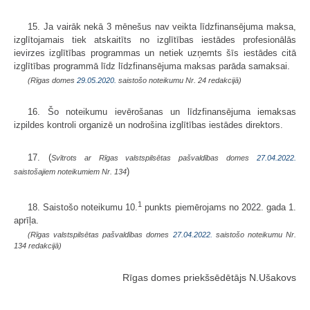
15. Ja vairāk nekā 3 mēnešus nav veikta līdzfinansējuma maksa,
izglītojamais tiek atskaitīts no izglītības iestādes profesionālās
ievirzes izglītības programmas un netiek uzņemts šīs iestādes citā
izglītības programmā līdz līdzfinansējuma maksas parāda samaksai.
(Rīgas domes
29.05.2020.
saistošo noteikumu Nr. 24 redakcijā)
16. Šo noteikumu ievērošanas un līdzfinansējuma iemaksas
izpildes kontroli organizē un nodrošina izglītības iestādes direktors.
17. (
Svītrots ar Rīgas valstspilsētas pašvaldības domes
27.04.2022.
)
saistošajiem noteikumiem Nr. 134
1
18. Saistošo noteikumu 10.
punkts piemērojams no 2022. gada 1.
aprīļa.
(Rīgas valstspilsētas pašvaldības domes
27.04.2022.
saistošo noteikumu Nr.
134 redakcijā)
Rīgas domes priekšsēdētājs N.Ušakovs