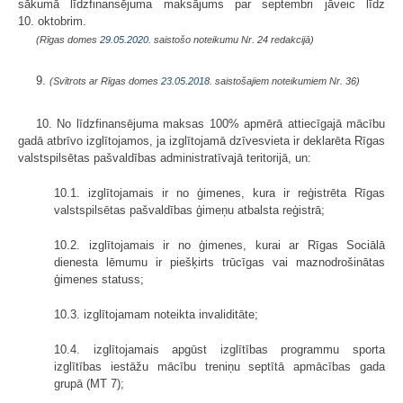
sākumā līdzfinansējuma maksājums par septembri jāveic līdz
10. oktobrim.
(Rīgas domes
29.05.2020.
saistošo noteikumu Nr. 24 redakcijā)
9.
(Svītrots ar Rīgas domes
23.05.2018.
saistošajiem noteikumiem Nr. 36)
10. No līdzfinansējuma maksas 100% apmērā attiecīgajā mācību
gadā atbrīvo izglītojamos, ja izglītojamā dzīvesvieta ir deklarēta Rīgas
valstspilsētas pašvaldības administratīvajā teritorijā, un:
10.1. izglītojamais ir no ģimenes, kura ir reģistrēta Rīgas
valstspilsētas pašvaldības ģimeņu atbalsta reģistrā;
10.2. izglītojamais ir no ģimenes, kurai ar Rīgas Sociālā
dienesta lēmumu ir piešķirts trūcīgas vai maznodrošinātas
ģimenes statuss;
10.3. izglītojamam noteikta invaliditāte;
10.4. izglītojamais apgūst izglītības programmu sporta
izglītības iestāžu mācību treniņu septītā apmācības gada
grupā (MT 7);