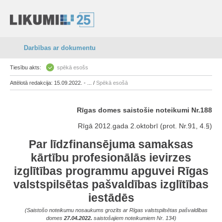
Darbības ar dokumentu
Tiesību akts:
spēkā esošs
Attēlotā redakcija: 15.09.2022. - ... /
Spēkā esošā
Rīgas domes saistošie noteikumi Nr.188
Rīgā 2012.gada 2.oktobrī (prot. Nr.91, 4.§)
Par līdzfinansējuma samaksas
kārtību profesionālās ievirzes
izglītības programmu apguvei Rīgas
valstspilsētas pašvaldības izglītības
iestādēs
(Saistošo noteikumu nosaukums grozīts ar Rīgas valstspilsētas pašvaldības
domes
27.04.2022.
saistošajiem noteikumiem Nr. 134)