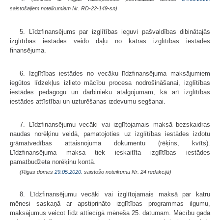
saistošajiem noteikumiem Nr. RD-22-149-sn)
5. Līdzfinansējums par izglītības ieguvi pašvaldības dibinātajās
izglītības iestādēs veido daļu no katras izglītības iestādes
finansējuma.
6. Izglītības iestādes no vecāku līdzfinansējuma maksājumiem
iegūtos līdzekļus izlieto mācību procesa nodrošināšanai, izglītības
iestādes pedagogu un darbinieku atalgojumam, kā arī izglītības
iestādes attīstībai un uzturēšanas izdevumu segšanai.
7. Līdzfinansējumu vecāki vai izglītojamais maksā bezskaidras
naudas norēķinu veidā, pamatojoties uz izglītības iestādes izdotu
grāmatvedības attaisnojuma dokumentu (rēķins, kvīts).
Līdzfinansējuma maksa tiek ieskaitīta izglītības iestādes
pamatbudžeta norēķinu kontā.
(Rīgas domes
29.05.2020.
saistošo noteikumu Nr. 24 redakcijā)
8. Līdzfinansējumu vecāki vai izglītojamais maksā par katru
mēnesi saskaņā ar apstiprināto izglītības programmas ilgumu,
maksājumus veicot līdz attiecīgā mēneša 25. datumam. Mācību gada