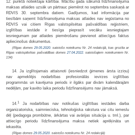
12. punktā noteiktajai kārtībai. Mācību gada sākumā līdzfinansējuma
maksas atlaides uzsāk un pārtrauc piemērot no septembra saskaņā ar
RDVIS 30. septembra datiem. Gadījumos, kad informācija par
tiesībām saņemt līdzfinansējuma maksas atlaides nav iegūstama no
RDVIS vai citiem Rīgas valstspilsētas pašvaldības reģistriem,
izglītības iestāde ir tiesīga pieprasīt vecāku iesniegtajam
iesniegumam par atlaides piemērošanu pievienot attiecīgus faktus
apliecinošus dokumentus.
(Rīgas domes
29.05.2020.
saistošo noteikumu Nr. 24 redakcijā, kas grozīta ar
Rīgas valstspilsētas pašvaldības domes
27.04.2022.
saistošajiem noteikumiem Nr.
134)
14. Ja izglītojamais attaisnoti (iesniedzot ģimenes ārsta izziņu)
nav apmeklējis nodarbības profesionālās ievirzes izglītības
programmās un kavējuma periods ir ilgāks par divām kalendārajām
nedēļām, par kavēto laika periodu līdzfinansējums nav jāmaksā.
1
14.
Ja nodarbības nav notikušas izglītības iestādes darba
organizatoriska, saimnieciska, tehnoloģiska rakstura vai citu iemeslu
dēļ (pedagoga prombūtne, ārkārtas vai avārijas situācija u. tml.), par
attiecīgo periodu līdzfinansējuma maksa netiek aprēķināta un
iekasēta.
(Rīgas domes
29.05.2020.
saistošo noteikumu Nr. 24 redakcijā)