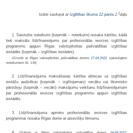
1
Izdoti saskaņā ar
Izglītības likuma
12.panta
2.
daļu
1. Saistošie noteikumi (turpmāk – noteikumi) nosaka kārtību, kādā
tiek maksāts līdzfinansējums par profesionālās ievirzes izglītības
programmu apguvi Rīgas valstspilsētas pašvaldības izglītības
iestādēs (turpmāk – izglītības iestādes).
(Grozīts ar Rīgas valstspilsētas pašvaldības domes
27.04.2022.
saistošajiem
noteikumiem Nr. 134)
2. Līdzfinansējuma maksāšanas kārtība attiecas uz izglītības
iestāžu audzēkņu (turpmāk – izglītojamais) vecāku vai likumisko
pārstāvju (turpmāk – vecāki) maksājumu veikšanu līdzfinansējumam
par profesionālās ievirzes izglītības programmu apguvi izglītības
iestādēs.
3. Līdzfinansējuma apmēru profesionālās ievirzes izglītības
programmai nosaka Rīgas dome ar atsevišķu lēmumu.
4.
(Svītrots ar Rīgas valstspilsētas pašvaldības domes
24.08.2022.