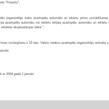
ārdu "Finanšu";
ēļu organizētājs katru azartspēļu automātu un iekārtu pirms uzstādīšanas
ja azartspēļu automātu vai iekārtu iekļauj azartspēļu automātu un iekārtu r
iekārtas ekspluatācijas laikā.";
īmes izsniegšanu ir 15 latu. Valsts nodevu azartspēļu organizētājs ieskaita 
anvāri.
ā ar 2004.gada 1.janvāri.