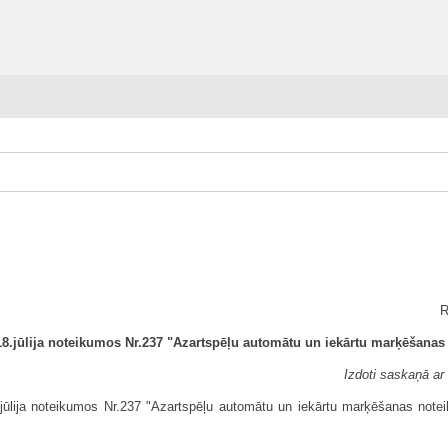
R
18.jūlija noteikumos Nr.237 "Azartspēļu automātu un iekārtu marķēšanas
Izdoti saskaņā ar
.jūlija noteikumos Nr.237 "Azartspēļu automātu un iekārtu marķēšanas noteik