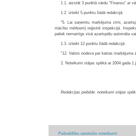
1.1. aizstāt 3.punktā vārdu "Finansu" ar v
1.2. izteikt 5.punktu šādā redakcijā:
"5. Lai saņemtu marķējuma zīmi, azartsp
mācību mērķiem) reģistrē inspekcijā. Inspekci
paliek nemainīgs visā azartspēļu automāta vai 
1.3. izteikt 12.punktu šādā redakcijā:
"12. Valsts nodeva par katras marķējuma z
2. Noteikumi stājas spēkā ar 2004.gada 1.j
Redakcijas piebilde: noteikumi stājas spēk
Pašvaldību saistošie noteikumi