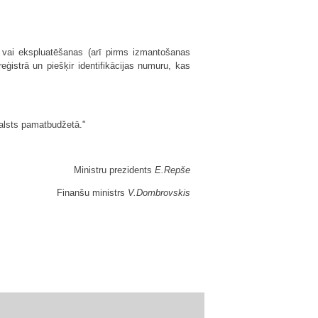
 vai ekspluatēšanas (arī pirms izmantošanas
eģistrā un piešķir identifikācijas numuru, kas
valsts pamatbudžetā."
Ministru prezidents
E.Repše
Finanšu ministrs
V.Dombrovskis