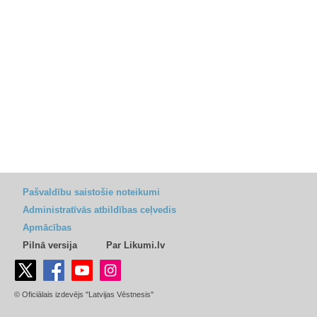
Pašvaldību saistošie noteikumi
Administratīvās atbildības ceļvedis
Apmācības
Pilnā versija
Par Likumi.lv
© Oficiālais izdevējs "Latvijas Vēstnesis"