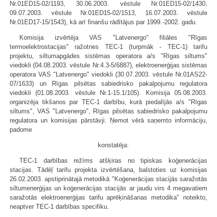
Nr.01ED15-02/1193, 30.06.2003. vēstule Nr.01ED15-02/1430,
09.07.2003. vēstule Nr.01ED15-02/1513, 16.07.2003. vēstule
Nr.01ED17-15/1543), kā arī finanšu rādītājus par 1999.-2002. gadu.
Komisija izvērtēja VAS "Latvenergo" filiāles "Rīgas
termoelektrostacijas" ražotnes TEC-1 (turpmāk - TEC-1) tarifu
projektu, siltumapgādes sistēmas operatora a/s "Rīgas siltums"
viedokli (04.08.2003. vēstule Nr.4.3-5/6887), elektroenerģijas sistēmas
operatora VAS "Latvenergo" viedokli (30.07.2003. vēstule Nr.01AS22-
07/1633) un Rīgas pilsētas sabiedrisko pakalpojumu regulatora
viedokli (01.08.2003. vēstule Nr.1-15.1/105). Komisija 05.08.2003.
organizēja tikšanos par TEC-1 darbību, kurā piedalījās a/s "Rīgas
siltums", VAS "Latvenergo", Rīgas pilsētas sabiedrisko pakalpojumu
regulatora un komisijas pārstāvji. Ņemot vērā saņemto informāciju,
padome
konstatēja:
TEC-1 darbības režīms atšķiras no tipiskas koģenerācijas
stacijas. Tādēļ tarifu projekta izvērtēšana, balstoties uz komisijas
26.02.2003. apstiprinātajā metodikā "Koģenerācijas stacijās saražotās
siltumenerģijas un koģenerācijas stacijās ar jaudu virs 4 megavatiem
saražotās elektroenerģijas tarifu aprēķināšanas metodika" noteikto,
neaptver TEC-1 darbības specifiku.