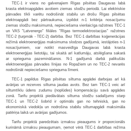
TEC-1 ir viens no galvenajiem Rīgas pilsētas Daugavas labā
krasta elektroapgādes avotiem ziemas slodžu periodā. Lai elektriskie
pārvades tīkli varētu nodrošināt stabilu un drošu Rīgas pilsētas
elektroapgādi bez pārtraukuma, izpildot n-1 kritērija nosacījumu
ziemas slodžu maksimumā, nepieciešama vienlaicīga ražotnes TEC-1
un VAS "Latvenergo" filiāles "Rīgas termoelektrostacijas" ražotnes
TEC-2 (turpmāk - TEC-2) darbība. Bez TEC-1 darbības koģenerācijas
režīmā elektroenerģijas maksimuma slodzes gadījumā, iestājoties n-1
nosacījumiem, var notikt masveidīga Daugavas labā krasta
elektroenerģijas lietotāju, tai skaitā arī katlumāju, atslēgšana sakarā
ar sprieguma pazemināšanos. N-1 gadījumā darbā palikušās
elektroenerģijas pārvades līnijas no Ropažiem un no TEC-2 nevarēs
nodrošināt nepieciešamo sprieguma līmeni.
TEC-1 papildus Rīgas pilsētas siltuma apgādei darbojas arī kā
avārijas un rezerves siltuma jaudas avots. Bez tam TEC-1 veic arī
siltumtīklu ūdens zudumu (noplūdes) kompensāciju savā apgādes
zonā. Tarifu projektā piedāvātais siltuma slodžu sadalījums starp
TEC-1 un TEC-2 šobrīd ir optimāls gan no tehniskā, gan no
ekonomiskā viedokļa un nodrošina stabilu siltumapgādi maksimāla
patēriņa laikā un avārijas gadījumos.
Tarifu projektā paredzētais izmaksu pieaugums ir proporcionāls
kurināmā izmaksu pieaugumam, ņemot vērā TEC-1 darbības režīma