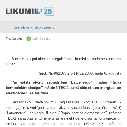
Darbības ar dokumentu
Tiesību akts:
spēkā esošs
Sabiedrisko pakalpojumu regulēšanas komisijas padomes lēmums
Nr.205
(prot. Nr.40(136), 2.p.) Rīgā 2003. gada 6. augustā
Par valsts akciju sabiedrības "Latvenergo" filiāles "Rīgas
termoelektrostacijas" ražotnē TEC-1 saražotās siltumenerģijas un
elektroenerģijas tarifiem
Sabiedrisko pakalpojumu regulēšanas komisija (turpmāk -
komisija) ir izvērtējusi valsts akciju sabiedrības (turpmāk - VAS)
"Latvenergo" iesniegto filiāles "Rīgas termoelektrostacijas" ražotnē
TEC-1 saražotās siltumenerģijas un elektroenerģijas tarifu projektu un
tarifus veidojošo izmaksu pamatojumu (30.05.2003. vēstule