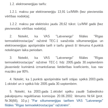
1.2. elektroenerģijas tarifu:
1.2.1. maksu par elektroenerģiju 13,91 Ls/MWh (bez pievienotās
vērtības nodokļa);
1.2.2. maksu par elektrisko jaudu 28,62 tūkst. Ls/MW gadā (bez
pievienotās vērtības nodokļa).
2. Noteikt, ka VAS "Latvenergo" filiāles "Rīgas
termoelektrostacijas" ražotnē TEC-1 saražotās siltumenerģijas un
elektroenerģijas apstiprinātie tarifi ir tarifu griesti šī lēmuma 4.punktā
noteiktajam laika periodam.
3. Noteikt, ka VAS "Latvenergo" filiāles "Rīgas
termoelektrostacijas" ražotnei TEC-1 līdz 2005.gada 30.septembrim
jāsasniedz kurināmā izmantošanas lietderības koeficients, kas nav
mazāks par 80%.
4. Noteikt, ka 1.punktā apstiprinātie tarifi stājas spēkā 2003.gada
1.oktobrī un ir spēkā līdz 2005.gada 30.septembrim.
5. Noteikt, ka 2003.gada 1.oktobrī spēku zaudē Sabiedrisko
pakalpojumu regulēšanas komisijas 20.06.2002. lēmums Nr.64 (prot.
Nr.36(66), 10.p.) "
Par siltumenerģijas tarifiem VAS "Latvenergo"
filiāles "Rīgas termoelektrostacijas" ražotnēm
".