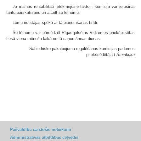
Ja mainās rentabilitāti ietekmējošie faktori, komisija var ierosināt
tarifu pārskatīšanu un atcelt šo lēmumu.
Lēmums stājas spēkā ar tā pieņemšanas brīdi.
Šo lēmumu var pārsūdzēt Rīgas pilsētas Vidzemes priekšpilsētas
tiesā viena mēneša laikā no tā saņemšanas dienas.
Sabiedrisko pakalpojumu regulēšanas komisijas padomes
priekšsēdētāja
I.Šteinbuka
Pašvaldību saistošie noteikumi
Administratīvās atbildības ceļvedis