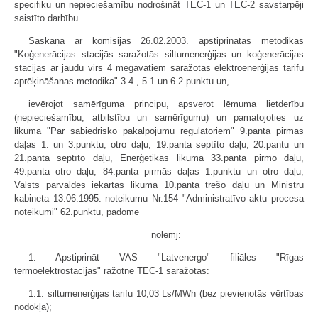
specifiku un nepieciešamību nodrošināt TEC-1 un TEC-2 savstarpēji
saistīto darbību.
Saskaņā ar komisijas 26.02.2003. apstiprinātās metodikas
"Koģenerācijas stacijās saražotās siltumenerģijas un koģenerācijas
stacijās ar jaudu virs 4 megavatiem saražotās elektroenerģijas tarifu
aprēķināšanas metodika" 3.4., 5.1.un 6.2.punktu un,
ievērojot samērīguma principu, apsverot lēmuma lietderību
(nepieciešamību, atbilstību un samērīgumu) un pamatojoties uz
likuma "Par sabiedrisko pakalpojumu regulatoriem" 9.panta pirmās
daļas 1. un 3.punktu, otro daļu, 19.panta septīto daļu, 20.pantu un
21.panta septīto daļu, Enerģētikas likuma 33.panta pirmo daļu,
49.panta otro daļu, 84.panta pirmās daļas 1.punktu un otro daļu,
Valsts pārvaldes iekārtas likuma 10.panta trešo daļu un Ministru
kabineta 13.06.1995. noteikumu Nr.154 "Administratīvo aktu procesa
noteikumi" 62.punktu, padome
nolemj:
1. Apstiprināt VAS "Latvenergo" filiāles "Rīgas
termoelektrostacijas" ražotnē TEC-1 saražotās:
1.1. siltumenerģijas tarifu 10,03 Ls/MWh (bez pievienotās vērtības
nodokļa);