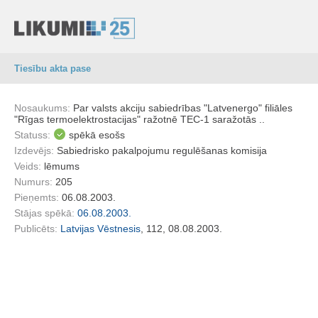
Tiesību akta pase
Nosaukums:
Par valsts akciju sabiedrības "Latvenergo" filiāles
"Rīgas termoelektrostacijas" ražotnē TEC-1 saražotās ..
Statuss:
spēkā esošs
Izdevējs:
Sabiedrisko pakalpojumu regulēšanas komisija
Veids:
lēmums
Numurs:
205
Pieņemts:
06.08.2003.
Stājas spēkā:
06.08.2003.
Publicēts:
Latvijas Vēstnesis
, 112, 08.08.2003.