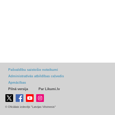
Pašvaldību saistošie noteikumi
Administratīvās atbildības ceļvedis
Apmācības
Pilnā versija
Par Likumi.lv
© Oficiālais izdevējs "Latvijas Vēstnesis"