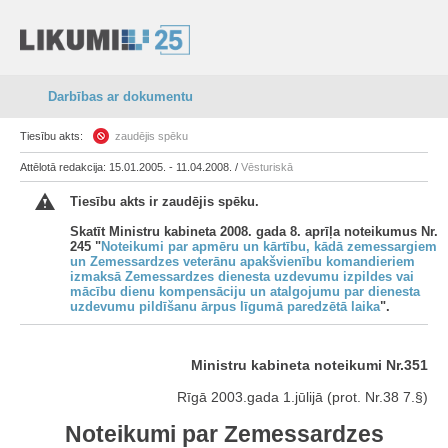
Darbības ar dokumentu
Tiesību akts:
zaudējis spēku
Attēlotā redakcija: 15.01.2005. - 11.04.2008. /
Vēsturiskā
Tiesību akts ir zaudējis spēku.
Skatīt Ministru kabineta 2008. gada 8. aprīļa noteikumus Nr.
245 "
Noteikumi par apmēru un kārtību, kādā zemessargiem
un Zemessardzes veterānu apakšvienību komandieriem
izmaksā Zemessardzes dienesta uzdevumu izpildes vai
mācību dienu kompensāciju un atalgojumu par dienesta
uzdevumu pildīšanu ārpus līgumā paredzētā laika
".
Ministru kabineta noteikumi Nr.351
Rīgā 2003.gada 1.jūlijā (prot. Nr.38 7.§)
Noteikumi par Zemessardzes