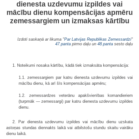
dienesta uzdevumu izpildes vai
mācību dienu kompensācijas apmēru
zemessargiem un izmaksas kārtību
Izdoti saskaņā ar likuma "
Par Latvijas Republikas Zemessardzi
"
47.panta
pirmo daļu un
48.panta
sesto daļu
1. Noteikumi nosaka kārtību, kādā tiek izmaksāta kompensācija:
1.1. zemessargiem par katru dienesta uzdevumu izpildes vai
mācību dienu, kā arī šīs kompensācijas apmēru;
1.2. zemessardzes veterānu apakšvienības komandieriem
(turpmāk — zemessargi) par katru dienesta uzdevumu izpildes
dienu.
2. Par dienesta uzdevumu izpildes vai mācību dienu uzskata
astoņas stundas diennakts laikā vai atbilstošu stundu skaitu vairāku
dienu laikā.