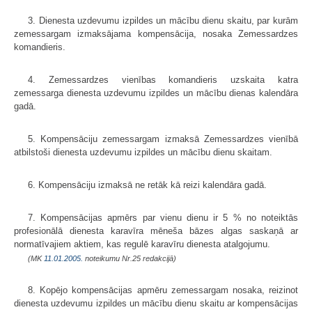
3. Dienesta uzdevumu izpildes un mācību dienu skaitu, par kurām
zemessargam izmaksājama kompensācija, nosaka Zemessardzes
komandieris.
4. Zemessardzes vienības komandieris uzskaita katra
zemessarga dienesta uzdevumu izpildes un mācību dienas kalendāra
gadā.
5. Kompensāciju zemessargam izmaksā Zemessardzes vienībā
atbilstoši dienesta uzdevumu izpildes un mācību dienu skaitam.
6. Kompensāciju izmaksā ne retāk kā reizi kalendāra gadā.
7. Kompensācijas apmērs par vienu dienu ir 5 % no noteiktās
profesionālā dienesta karavīra mēneša bāzes algas saskaņā ar
normatīvajiem aktiem, kas regulē karavīru dienesta atalgojumu.
(MK
11.01.2005.
noteikumu Nr.25 redakcijā)
8. Kopējo kompensācijas apmēru zemessargam nosaka, reizinot
dienesta uzdevumu izpildes un mācību dienu skaitu ar kompensācijas