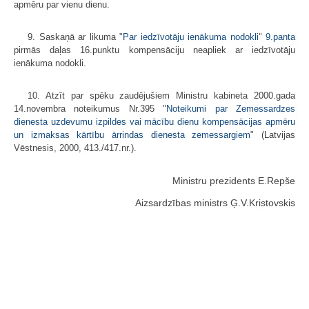
apmēru par vienu dienu.
9. Saskaņā ar likuma "
Par iedzīvotāju ienākuma nodokli
"
9.panta
pirmās daļas 16.punktu kompensāciju neapliek ar iedzīvotāju
ienākuma nodokli.
10. Atzīt par spēku zaudējušiem Ministru kabineta 2000.gada
14.novembra noteikumus Nr.395 "
Noteikumi par Zemessardzes
dienesta uzdevumu izpildes vai mācību dienu kompensācijas apmēru
un izmaksas kārtību ārrindas dienesta zemessargiem
" (Latvijas
Vēstnesis, 2000, 413./417.nr.).
Ministru prezidents E.Repše
Aizsardzības ministrs Ģ.V.Kristovskis