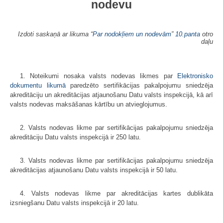
nodevu
Izdoti saskaņā ar likuma “
Par nodokļiem un nodevām
”
10.panta
otro
daļu
1. Noteikumi nosaka valsts nodevas likmes par
Elektronisko
dokumentu likumā
paredzēto sertifikācijas pakalpojumu sniedzēja
akreditāciju un akreditācijas atjaunošanu Datu valsts inspekcijā, kā arī
valsts nodevas maksāšanas kārtību un atvieglojumus.
2. Valsts nodevas likme par sertifikācijas pakalpojumu sniedzēja
akreditāciju Datu valsts inspekcijā ir 250 latu.
3. Valsts nodevas likme par sertifikācijas pakalpojumu sniedzēja
akreditācijas atjaunošanu Datu valsts inspekcijā ir 50 latu.
4. Valsts nodevas likme par akreditācijas kartes dublikāta
izsniegšanu Datu valsts inspekcijā ir 20 latu.