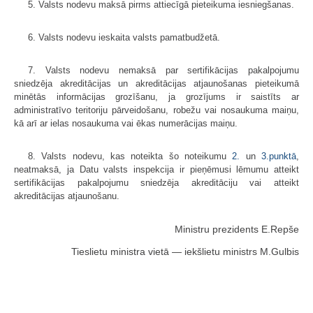
5. Valsts nodevu maksā pirms attiecīgā pieteikuma iesniegšanas.
6. Valsts nodevu ieskaita valsts pamatbudžetā.
7. Valsts nodevu nemaksā par sertifikācijas pakalpojumu
sniedzēja akreditācijas un akreditācijas atjaunošanas pieteikumā
minētās informācijas grozīšanu, ja grozījums ir saistīts ar
administratīvo teritoriju pārveidošanu, robežu vai nosaukuma maiņu,
kā arī ar ielas nosaukuma vai ēkas numerācijas maiņu.
8. Valsts nodevu, kas noteikta šo noteikumu
2.
un
3.punktā
,
neatmaksā, ja Datu valsts inspekcija ir pieņēmusi lēmumu atteikt
sertifikācijas pakalpojumu sniedzēja akreditāciju vai atteikt
akreditācijas atjaunošanu.
Ministru prezidents E.Repše
Tieslietu ministra vietā — iekšlietu ministrs M.Gulbis