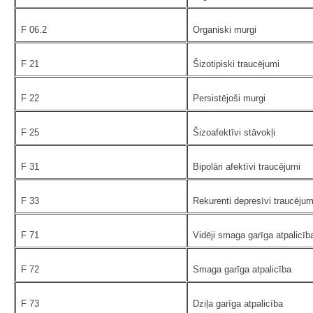
F 06.2
Organiski murgi
F 21
Šizotipiski traucējumi
F 22
Persistējoši murgi
F 25
Šizoafektīvi stāvokļi
F 31
Bipolāri afektīvi traucējumi
F 33
Rekurenti depresīvi traucējum
F 71
Vidēji smaga garīga atpalicīb
F 72
Smaga garīga atpalicība
F 73
Dziļa garīga atpalicība