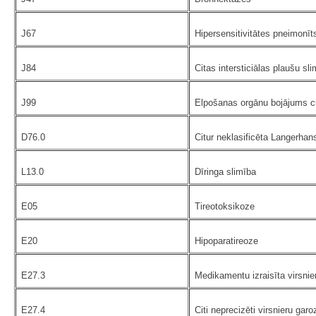
J67
Hipersensitivitātes pneimonīts,
J84
Citas intersticiālas plaušu sl
J99
Elpošanas orgānu bojājums cit
D76.0
Citur neklasificēta Langerhan
L13.0
Dīringa slimība
E05
Tireotoksikoze
E20
Hipoparatireoze
E27.3
Medikamentu izraisīta virsni
E27.4
Citi neprecizēti virsnieru gar