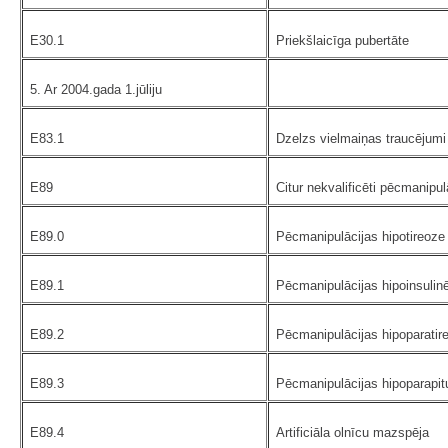
E30.1
Priekšlaicīga pubertāte
5. Ar 2004.gada 1.jūliju
E83.1
Dzelzs vielmaiņas traucējumi
E89
Citur nekvalificēti pēcmanipu
E89.0
Pēcmanipulācijas hipotireoze
E89.1
Pēcmanipulācijas hipoinsulin
E89.2
Pēcmanipulācijas hipoparatir
E89.3
Pēcmanipulācijas hipoparapit
E89.4
Artificiāla olnīcu mazspēja