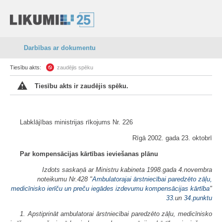
Darbības ar dokumentu
Tiesību akts:
zaudējis spēku
Tiesību akts ir zaudējis spēku.
Labklājības ministrijas rīkojums Nr. 226
Rīgā 2002. gada 23. oktobrī
Par kompensācijas kārtības ieviešanas plānu
Izdots saskaņā ar Ministru kabineta 1998.gada 4.novembra
noteikumu Nr.428 "
Ambulatorajai ārstniecībai paredzēto zāļu,
medicīnisko ierīču un preču iegādes izdevumu kompensācijas kārtība
"
33.
un
34.punktu
1. Apstiprināt ambulatorai ārstniecībai paredzēto zāļu, medicīnisko