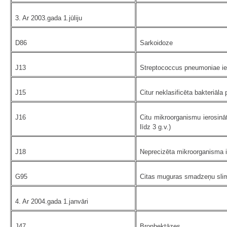
3. Ar 2003.gada 1.jūliju
D86
Sarkoidoze
J13
Streptococcus pneumoniae iero
J15
Citur neklasificēta bakteriāla 
J16
Citu mikroorganismu ierosināt
līdz 3 g.v.)
J18
Neprecizēta mikroorganisma ie
G95
Citas muguras smadzeņu sli
4. Ar 2004.gada 1.janvāri
J47
Bronhektāzes