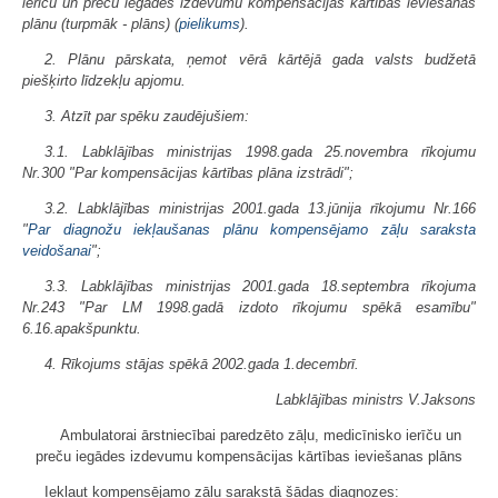
ierīču un preču iegādes izdevumu kompensācijas kārtības ieviešanas
plānu (turpmāk - plāns) (
pielikums
).
2. Plānu pārskata, ņemot vērā kārtējā gada valsts budžetā
piešķirto līdzekļu apjomu.
3. Atzīt par spēku zaudējušiem:
3.1. Labklājības ministrijas 1998.gada 25.novembra rīkojumu
Nr.300 "Par kompensācijas kārtības plāna izstrādi";
3.2. Labklājības ministrijas 2001.gada 13.jūnija rīkojumu Nr.166
"
Par diagnožu iekļaušanas plānu kompensējamo zāļu saraksta
veidošanai
";
3.3. Labklājības ministrijas 2001.gada 18.septembra rīkojuma
Nr.243 "Par LM 1998.gadā izdoto rīkojumu spēkā esamību"
6.16.apakšpunktu.
4. Rīkojums stājas spēkā 2002.gada 1.decembrī.
Labklājības ministrs V.Jaksons
Ambulatorai ārstniecībai paredzēto zāļu, medicīnisko ierīču un
preču iegādes izdevumu kompensācijas kārtības ieviešanas plāns
Iekļaut kompensējamo zāļu sarakstā šādas diagnozes: