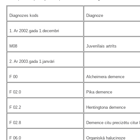
Diagnozes kods
Diagnoze
1. Ar 2002.gada 1.decembri
M08
Juvenīlais artrīts
2. Ar 2003.gada 1.janvāri
F 00
Alcheimera demence
F 02.0
Pika demence
F 02.2
Hentingtona demence
F 02.8
Demence citu precizētu citur k
F 06.0
Organiskā halucinoze