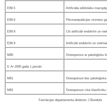
E89.5
Artificiāla sēklinieku mazspēj
E89.6
Pēcmanipulācijas virsnieru ga
E89.8
Citi artificiāli endokrīni un v
E89.9
Artificiāli endokrīni un vielma
M80
Osteoporoze ar patoloģisku 
6. Ar 2005.gada 1.janvāri
M81
Osteoporoze bez patoloģiska
M82
Osteoporoze citur klasificētu 
Farmācijas departamenta direktors
J.Bundulis