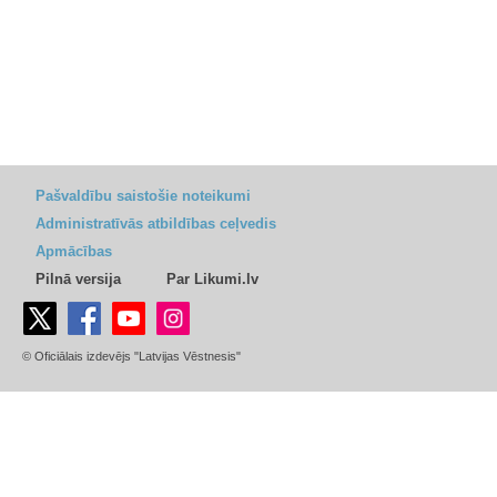
Pašvaldību saistošie noteikumi
Administratīvās atbildības ceļvedis
Apmācības
Pilnā versija
Par Likumi.lv
© Oficiālais izdevējs "Latvijas Vēstnesis"