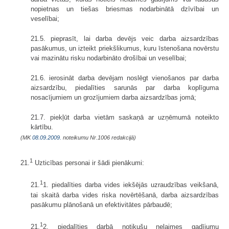
nopietnas un tiešas briesmas nodarbinātā dzīvībai un
veselībai;
21.5. pieprasīt, lai darba devējs veic darba aizsardzības
pasākumus, un izteikt priekšlikumus, kuru īstenošana novērstu
vai mazinātu risku nodarbināto drošībai un veselībai;
21.6. ierosināt darba devējam noslēgt vienošanos par darba
aizsardzību, pie­dalīties sarunās par darba koplīguma
nosacījumiem un grozījumiem darba aizsardzības jomā;
21.7. piekļūt darba vietām saskaņā ar uzņēmumā noteikto
kārtību.
(MK
08.09.2009.
noteikumu Nr.1006 redakcijā)
1
21.
Uzticības personai ir šādi pienākumi:
1
21.
1. piedalīties darba vides iekšējās uzraudzības veikšanā,
tai skaitā darba vides riska novērtēšanā, darba aizsardzības
pasākumu plānošanā un efektivitātes pārbaudē;
1
21.
2. piedalīties darbā notikušu nelaimes gadījumu