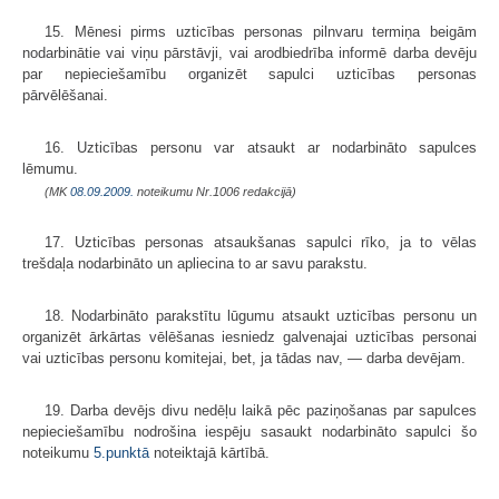
15. Mēnesi pirms uzticības personas pilnvaru termiņa beigām
nodarbinātie vai viņu pārstāvji, vai arodbiedrība informē darba devēju
par nepieciešamību organizēt sapulci uzticības personas
pārvēlēšanai.
16. Uzticības personu var atsaukt ar nodarbināto sapulces
lēmumu.
(MK
08.09.2009.
noteikumu Nr.1006 redakcijā)
17. Uzticības personas atsaukšanas sapulci rīko, ja to vēlas
trešdaļa nodarbināto un apliecina to ar savu parakstu.
18. Nodarbināto parakstītu lūgumu atsaukt uzticības personu un
organizēt ārkārtas vēlēšanas iesniedz galvenajai uzticības personai
vai uzticības personu komitejai, bet, ja tādas nav, — darba devējam.
19. Darba devējs divu nedēļu laikā pēc paziņošanas par sapulces
nepieciešamību nodrošina iespēju sasaukt nodarbināto sapulci šo
noteikumu
5.punktā
noteiktajā kārtībā.