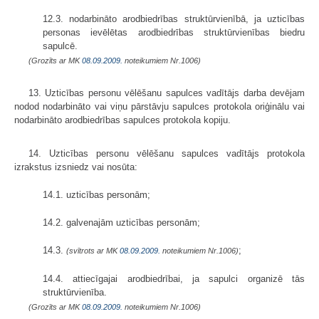
12.3. nodarbināto arodbiedrības struktūrvienībā, ja uzticības
personas ievēlētas arodbiedrības struktūrvienības biedru
sapulcē.
(Grozīts ar MK
08.09.2009.
noteikumiem Nr.1006)
13. Uzticības personu vēlēšanu sapulces vadītājs darba devējam
nodod nodarbināto vai viņu pārstāvju sapulces protokola oriģinālu vai
nodarbināto arodbiedrības sapulces protokola kopiju.
14. Uzticības personu vēlēšanu sapulces vadītājs protokola
izrakstus izsniedz vai nosūta:
14.1. uzticības personām;
14.2. galvenajām uzticības personām;
14.3.
;
(svītrots ar MK
08.09.2009.
noteikumiem Nr.1006)
14.4. attiecīgajai arodbiedrībai, ja sapulci organizē tās
struktūrvienība.
(Grozīts ar MK
08.09.2009.
noteikumiem Nr.1006)