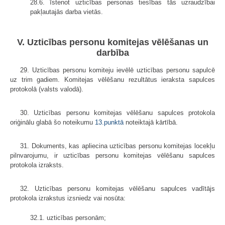
28.6. īstenot uzticības personas tiesības tās uzraudzībai
pakļautajās darba vietās.
V. Uzticības personu komitejas vēlēšanas un
darbība
29. Uzticības personu komiteju ievēlē uzticības personu sapulcē
uz trim gadiem. Komitejas vēlēšanu rezultātus ieraksta sapulces
protokolā (valsts valodā).
30. Uzticības personu komitejas vēlēšanu sapulces protokola
oriģinālu glabā šo noteikumu
13.punktā
noteiktajā kārtībā.
31. Dokuments, kas apliecina uzticības personu komitejas locekļu
pilnvarojumu, ir uzticības personu komitejas vēlēšanu sapulces
protokola izraksts.
32. Uzticības personu komitejas vēlēšanu sapulces vadītājs
protokola izrakstus izsniedz vai nosūta:
32.1. uzticības personām;