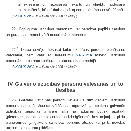
izmeklēšanā un ražošanas iekārtu un objektu nodošanā
ekspluatācijā, kā arī darba aprīkojuma atbilstības novērtēšanā.
(MK
08.09.2009.
noteikumu Nr.1006 redakcijā)
22. Koplīgumā uzticības personām var paredzēt papildu tiesības
un garantijas, ņemot vērā nodarbināto intereses.
1
22.
Darba devējs, nosakot laiku uzticības personu pienākumu
veikšanai, ņem vērā šo noteikumu
pielikumā
minēto uzticības
personām ieteicamo piešķiramo stundu skaitu nedēļā.
(MK
08.09.2009.
noteikumu Nr.1006 redakcijā)
IV. Galveno uzticības personu vēlēšanas un to
tiesības
23. Galveno uzticības personu ievēlē uz trim gadiem uzticības
personu sapulcē. Jaunas vēlēšanas organizē, ja beidzas galvenās
uzticības personas pilnvaru laiks, ja radušies būtiski apstākļi
(piemēram, darba tiesisko attiecību izbeigšanās), kas neļauj tai pildīt
pienākumus, ja galveno uzticības personu atsauc vai ja tā nevēlas
turpināt pienākumu pildīšanu.