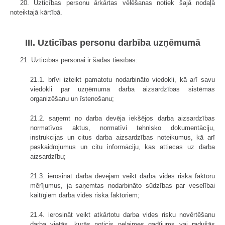
20. Uzticības personu ārkārtas vēlēšanas notiek šajā nodaļā
noteiktajā kārtībā.
III. Uzticības personu darbība uzņēmumā
21. Uzticības personai ir šādas tiesības:
21.1. brīvi izteikt pamatotu nodarbināto viedokli, kā arī savu
viedokli par uzņēmuma darba aizsardzības sistēmas
organizēšanu un īstenošanu;
21.2. saņemt no darba devēja iekšējos darba aizsardzības
normatīvos aktus, normatīvi tehnisko dokumentāciju,
instrukcijas un citus darba aizsardzības noteikumus, kā arī
paskaidrojumus un citu informāciju, kas attiecas uz darba
aizsardzību;
21.3. ierosināt darba devējam veikt darba vides riska faktoru
mērījumus, ja saņemtas nodarbināto sūdzības par veselībai
kaitīgiem darba vides riska faktoriem;
21.4. ierosināt veikt atkārtotu darba vides risku novērtēšanu
darba vietās, kurās noticis nelaimes gadījums vai radušās