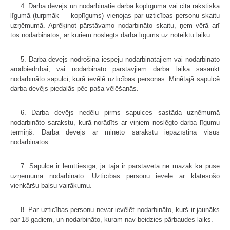
4. Darba devējs un nodarbinātie darba koplīgumā vai citā rakstiskā
līgumā (turpmāk — koplīgums) vienojas par uzticības personu skaitu
uzņēmumā. Aprēķinot pārstāvamo nodarbināto skaitu, ņem vērā arī
tos nodarbinātos, ar kuriem noslēgts darba līgums uz noteiktu laiku.
5. Darba devējs nodrošina iespēju nodarbinātajiem vai nodarbināto
arodbiedrībai, vai nodarbināto pārstāvjiem darba laikā sasaukt
nodarbināto sapulci, kurā ievēlē uzticības personas. Minētajā sapulcē
darba devējs piedalās pēc paša vēlēšanās.
6. Darba devējs nedēļu pirms sapulces sastāda uzņēmumā
nodarbināto sarakstu, kurā norādīts ar viņiem noslēgto darba līgumu
termiņš. Darba devējs ar minēto sarakstu iepazīstina visus
nodarbinātos.
7. Sapulce ir lemttiesīga, ja tajā ir pārstāvēta ne mazāk kā puse
uzņēmumā nodarbināto. Uzticības personu ievēlē ar klātesošo
vienkāršu balsu vairākumu.
8. Par uzticības personu nevar ievēlēt nodarbināto, kurš ir jaunāks
par 18 gadiem, un nodarbināto, kuram nav beidzies pārbaudes laiks.