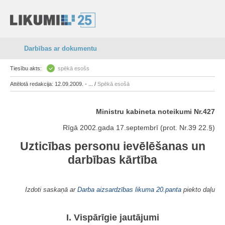
Darbības ar dokumentu
Tiesību akts:
spēkā esošs
Attēlotā redakcija: 12.09.2009. - ... /
Spēkā esošā
Ministru kabineta noteikumi Nr.427
Rīgā 2002.gada 17.septembrī (prot. Nr.39 22.§)
Uzticības personu ievēlēšanas un
darbības kārtība
Izdoti saskaņā ar
Darba aizsardzības likuma
20.panta
piekto daļu
I. Vispārīgie jautājumi