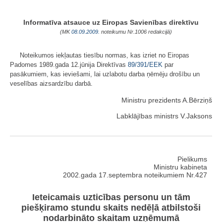
Informatīva atsauce uz Eiropas Savienības direktīvu
(MK
08.09.2009.
noteikumu Nr.1006 redakcijā)
Noteikumos iekļautas tiesību normas, kas izriet no Eiropas
Padomes 1989.gada 12.jūnija Direktīvas
89/391/EEK
par
pasākumiem, kas ieviešami, lai uzlabotu darba ņēmēju drošību un
veselības aizsardzību darbā.
Ministru prezidents A.Bērziņš
Labklājības ministrs V.Jaksons
Pielikums
Ministru kabineta
2002.gada 17.septembra noteikumiem Nr.427
Ieteicamais uzticības personu un tām
piešķiramo stundu skaits nedēļā atbilstoši
nodarbināto skaitam uzņēmumā