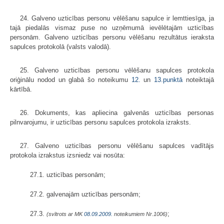
24. Galveno uzticības personu vēlēšanu sapulce ir lemttiesīga, ja
tajā piedalās vismaz puse no uzņēmumā ievēlētajām uzticības
personām. Galveno uzticības personu vēlēšanu rezultātus ieraksta
sapulces protokolā (valsts valodā).
25. Galveno uzticības personu vēlēšanu sapulces protokola
oriģinālu nodod un glabā šo noteikumu
12.
un
13.punktā
noteiktajā
kārtībā.
26. Dokuments, kas apliecina galvenās uzticības personas
pilnvarojumu, ir uzticības personu sapulces protokola izraksts.
27. Galveno uzticības personu vēlēšanu sapulces vadītājs
protokola izrakstus izsniedz vai nosūta:
27.1. uzticības personām;
27.2. galvenajām uzticības personām;
27.3.
;
(svītrots ar MK
08.09.2009.
noteikumiem Nr.1006)