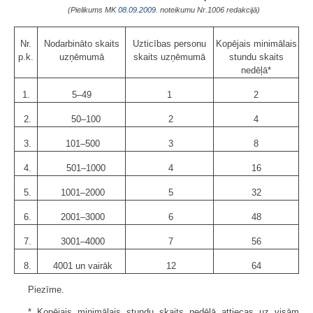
(Pielikums MK
08.09.2009.
noteikumu Nr.1006 redakcijā)
Nr.
Nodarbināto skaits
Uzticības personu
Kopējais minimālais
p.k.
uzņēmumā
skaits uzņēmumā
stundu skaits
nedēļā*
1.
5–49
1
2
2.
50–100
2
4
3.
101–500
3
8
4.
501–1000
4
16
5.
1001–2000
5
32
6.
2001–3000
6
48
7.
3001–4000
7
56
8.
4001 un vairāk
12
64
Piezīme.
* Kopējais minimālais stundu skaits nedēļā attiecas uz visām