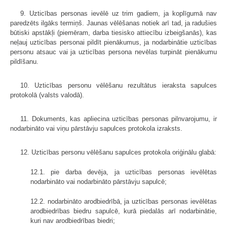
9. Uzticības personas ievēlē uz trim gadiem, ja koplīgumā nav
paredzēts ilgāks termiņš. Jaunas vēlēšanas notiek arī tad, ja radušies
būtiski apstākļi (piemēram, darba tiesisko attiecību izbeigšanās), kas
neļauj uzticības personai pildīt pienākumus, ja nodarbinātie uzticības
personu atsauc vai ja uzticības persona nevēlas turpināt pienākumu
pildīšanu.
10. Uzticības personu vēlēšanu rezultātus ieraksta sapulces
protokolā (valsts valodā).
11. Dokuments, kas apliecina uzticības personas pilnvarojumu, ir
nodarbināto vai viņu pārstāvju sapulces protokola izraksts.
12. Uzticības personu vēlēšanu sapulces protokola oriģinālu glabā:
12.1. pie darba devēja, ja uzticības personas ievēlētas
nodarbināto vai nodarbināto pārstāvju sapulcē;
12.2. nodarbināto arodbiedrībā, ja uzticības personas ievēlētas
arodbiedrības biedru sapulcē, kurā piedalās arī nodarbinātie,
kuri nav arodbiedrības biedri;