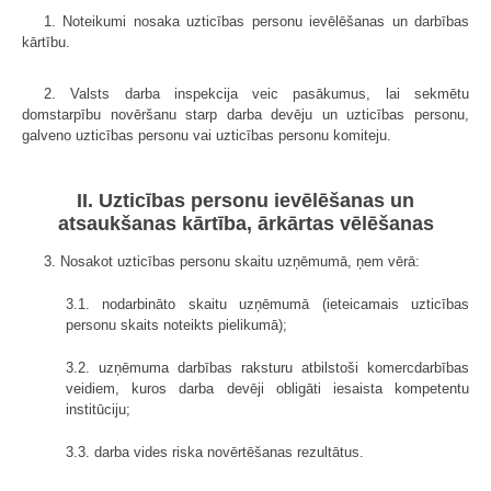
1. Noteikumi nosaka uzticības personu ievēlēšanas un darbības
kārtību.
2. Valsts darba inspekcija veic pasākumus, lai sekmētu
domstarpību novēršanu starp darba devēju un uzticības personu,
galveno uzticības personu vai uzticības personu komiteju.
II. Uzticības personu ievēlēšanas un
atsaukšanas kārtība, ārkārtas vēlēšanas
3. Nosakot uzticības personu skaitu uzņēmumā, ņem vērā:
3.1. nodarbināto skaitu uzņēmumā (ieteicamais uzticības
personu skaits noteikts pielikumā);
3.2. uzņēmuma darbības raksturu atbilstoši komercdarbības
veidiem, kuros darba devēji obligāti iesaista kompetentu
institūciju;
3.3. darba vides riska novērtēšanas rezultātus.