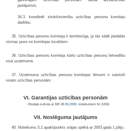
jautājumos;
34.3. koordinēt struktūrvienību uzticības personu komiteju
darbību.
35. Uzticības personu komiteja ir lemttiesīga, ja tās sēdē piedalās
vismaz puse no komitejas locekļiem.
36. Uzticības personu komiteja kārto uzticības personu lietvedību
visā uzņēmumā.
37. Uzņēmuma uzticības personu komitejas lēmumi ir saistoši
visām uzticības personām.
VI. Garantijas uzticības personām
(Nodaļa svītrota ar MK
08.09.2009.
noteikumiem Nr.1006)
VII. Noslēguma jautājums
40. Noteikumu 3.2.apakšpunkts stājas spēkā ar 2003.gada 1.jūliju.