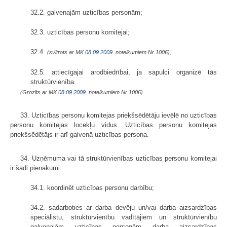
32.2. galvenajām uzticības personām;
32.3. uzticības personu komitejai;
32.4.
;
(svītrots ar MK
08.09.2009.
noteikumiem Nr.1006)
32.5. attiecīgajai arodbiedrībai, ja sapulci organizē tās
struktūrvienība.
(Grozīts ar MK
08.09.2009.
noteikumiem Nr.1006)
33. Uzticības personu komitejas priekšsēdētāju ievēlē no uzticības
personu komitejas locekļu vidus. Uzticības personu komitejas
priekšsēdētājs ir arī galvenā uzticības persona.
34. Uzņēmuma vai tā struktūrvienības uzticības personu komitejai
ir šādi pienākumi:
34.1. koordinēt uzticības personu darbību;
34.2. sadarboties ar darba devēju un/vai darba aizsardzības
speciālistu, struktūrvienību vadītājiem un struktūrvienību
galvenajām uzticības personām darba aizsardzības