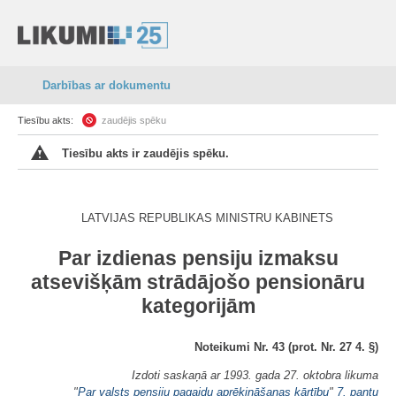
Darbības ar dokumentu
Tiesību akts:
zaudējis spēku
Tiesību akts ir zaudējis spēku.
LATVIJAS REPUBLIKAS MINISTRU KABINETS
Par izdienas pensiju izmaksu
atsevišķām strādājošo pensionāru
kategorijām
Noteikumi Nr. 43 (prot. Nr. 27 4. §)
Izdoti saskaņā ar 1993. gada 27. oktobra likuma
"
Par valsts pensiju pagaidu aprēķināšanas kārtību
"
7. pantu