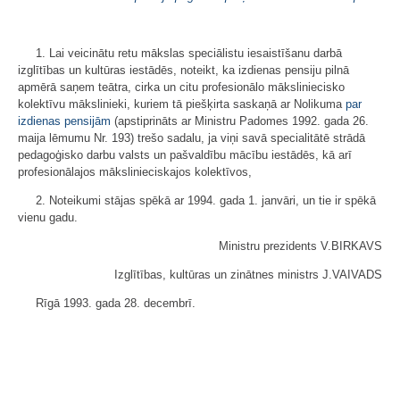
1. Lai veicinātu retu mākslas speciālistu iesaistīšanu darbā
izglītības un kultūras iestādēs, noteikt, ka izdienas pensiju pilnā
apmērā saņem teātra, cirka un citu profesionālo māksliniecisko
kolektīvu mākslinieki, kuriem tā piešķirta saskaņā ar Nolikuma
par
izdienas pensijām
(apstiprināts ar Ministru Padomes 1992. gada 26.
maija lēmumu Nr. 193) trešo sadalu, ja viņi savā specialitātē strādā
pedagoģisko darbu valsts un pašvaldību mācību iestādēs, kā arī
profesionālajos mākslinieciskajos kolektīvos,
2. Noteikumi stājas spēkā ar 1994. gada 1. janvāri, un tie ir spēkā
vienu gadu.
Ministru prezidents V.BIRKAVS
Izglītības, kultūras un zinātnes ministrs J.VAIVADS
Rīgā 1993. gada 28. decembrī.