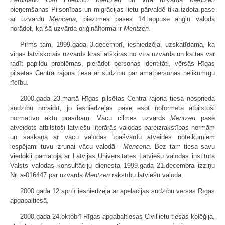
pieņemšanas Pilsonības un migrācijas lietu pārvaldē tika izdota pase
ar uzvārdu
Mencena
, piezīmēs pases 14.lappusē angļu valodā
norādot, ka šā uzvārda oriģinālforma ir
Mentzen
.
Pirms tam, 1999.gada 3.decembrī, iesniedzēja, uzskatīdama, ka
viņas latviskotais uzvārds krasi atšķiras no vīra uzvārda un ka tas var
radīt papildu problēmas, pierādot personas identitāti, vērsās Rīgas
pilsētas Centra rajona tiesā ar sūdzību par amatpersonas nelikumīgu
rīcību.
2000.gada 23.martā Rīgas pilsētas Centra rajona tiesa nosprieda
sūdzību noraidīt, jo iesniedzējas pase esot noformēta atbilstoši
normatīvo aktu prasībām. Vācu cilmes uzvārds
Mentzen
pasē
atveidots atbilstoši latviešu literārās valodas pareizrakstības normām
un saskaņā ar vācu valodas īpašvārdu atveides noteikumiem
iespējami tuvu izrunai vācu valodā -
Mencena
. Bez tam tiesa savu
viedokli pamatoja ar Latvijas Universitātes Latviešu valodas institūta
Valsts valodas konsultāciju dienesta 1999.gada 21.decembra izziņu
Nr. a-016447 par uzvārda
Mentzen
rakstību latviešu valodā.
2000.gada 12.aprīlī iesniedzēja ar apelācijas sūdzību vērsās Rīgas
apgabaltiesā.
2000.gada 24.oktobrī Rīgas apgabaltiesas Civillietu tiesas kolēģija,