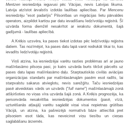
Mentzen
iesniedzēja ieguvusi pēc Vācijas, nevis Latvijas likuma.
Latvija atzīstot ārvalstīs izdotās laulības apliecības. Par
Mencenu
iesniedzēju "esot padarījis" Pilsonības un migrācijas lietu pārvaldes
operators, aizpildot kartiņu par datu ievadīšanu Iedzīvotāju reģistrā. Šī
uzvārda forma diemžēl nesakrītot ar ierakstu dokumentā, šajā
gadījumā - laulības apliecībā.
A.Krēķis uzsvēra, ka pases tiekot izdotas pēc Iedzīvotāju reģistra
datiem. Tas nozīmējot, ka pases datu lapā varot nodrukāt tikai to, kas
ievadīts Iedzīvotāju reģistrā.
Viņš atzina, ka iesniedzējai varētu rasties problēmas arī ar jauno
mašīnlasāmo pilsoņa pasi, jo katrs uzvārda burts tikšot pārcelts uz
pases datu lapas mašīnlasāmo daļu. Starptautiskās civilās aviācijas
organizācijas standarts par mašīnlasāmajām pasēm esot radīts, lai
starpvalstu sakarus atvieglotu, nevis sarežģītu. Taču iesniedzējas
pasē atveidotais vārds un uzvārds ("
full name
") mašīnlasāmajā zonā
atšķiršoties no viņas vīra uzvārda šajā zonā. A.Krēķis prognozēja, ka
personvārda nesakritība iesniedzējas dokumentos (pasē, vīzā,
uzturēšanās atļaujā) varētu sagādāt viņai visai nopietnas grūtības
Vācijā, un atzina, ka pašreizējā normatīvā bāze attiecībā pret
pilsoņiem esot tāda, kas neveicinot viņu tiesību un cieņas
saglabāšanu ārzemēs.