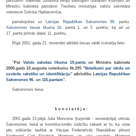
pārstāvim Saeimas Juridiskā biroja vadītājam Gunāram Kusiņam un
Ministru kabineta pārstāvei Tieslietu ministrijas valsts sekretāra
vietniecei Solvitai Harbacevičai,
pamatojoties uz
Latvijas Republikas Satversmes
85.
pantu,
Satversmes tiesas likuma
16.
panta 1. un 3. punktu, kā arī uz
17.
panta pirmās daļas 11. punktu,
Rīgā 2001. gada 21. novembrī atklātā tiesas sēdē izskatīja lietu
"Par
Valsts valodas likuma
19.panta
un Ministru kabineta
2000.gada 22.augusta noteikumu Nr.295 "
Noteikumi par vārdu un
uzvārdu rakstību un identifikāciju
" atbilstību
Latvijas Republikas
Satversmes
96.
un
116.pantam
".
Satversmes tiesa
k o n s t a t ē j a :
2001.gada 13.jūlijā Juta Mencena (turpmāk - iesniedzēja) vērsās
Satversmes tiesā ar konstitucionālo sūdzību sakarā ar to, ka viņai
pēc stāšanās laulībā ar Vācijas Federatīvās Republikas pilsoni
Ferdinand Carl Friedrich Mentzen
un vīra uzvārda
Mentzen