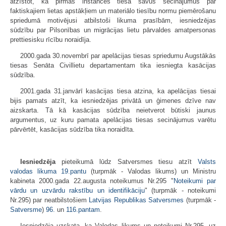
atzīstot, ka pirmās instances tiesa savus secinājumus par
faktiskajiem lietas apstākļiem un materiālo tiesību normu piemērošanu
spriedumā motivējusi atbilstoši likuma prasībām, iesniedzējas
sūdzību par Pilsonības un migrācijas lietu pārvaldes amatpersonas
prettiesisku rīcību noraidīja.
2000.gada 30.novembrī par apelācijas tiesas spriedumu Augstākās
tiesas Senāta Civillietu departamentam tika iesniegta kasācijas
sūdzība.
2001.gada 31.janvārī kasācijas tiesa atzina, ka apelācijas tiesai
bijis pamats atzīt, ka iesniedzējas privātā un ģimenes dzīve nav
aizskarta. Tā kā kasācijas sūdzība neietverot būtiski jaunus
argumentus, uz kuru pamata apelācijas tiesas secinājumus varētu
pārvērtēt, kasācijas sūdzība tika noraidīta.
Iesniedzēja
pieteikumā lūdz Satversmes tiesu atzīt
Valsts
valodas likuma
19.pantu
(turpmāk - Valodas likums) un Ministru
kabineta 2000.gada 22.augusta noteikumus Nr.295 "
Noteikumi par
vārdu un uzvārdu rakstību un identifikāciju
" (turpmāk - noteikumi
Nr.295) par neatbilstošiem
Latvijas Republikas Satversmes
(turpmāk -
Satversme
)
96.
un
116.pantam
.
Iesniedzēja uzskata, ka Valodas likums un noteikumi Nr.295, uz