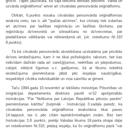
grozīti. Tāpēc jāuzskata, ka šajā teikumā lietotais jēdziens "vārda un
uzvārda oriģinālforma" ietver arī citvalodas personvārda oriģinālformu.
Otrkārt, 6.punkts nosaka citvalodas personvārda oriģinālformas
ieraksta vietu, tas ir, aili "īpašās atzīmes", kur citstarp tiek izdarītas
arī atzīmes par laulības reģistrāciju un laulības šķiršanu, par
reģistrāciju dzīvesvietā un izbraukšanu no dzīvesvietas, par
piedalīšanos vēlēšanās vai referendumā utt. (
sk. noteikumu Nr.310
8.punktu
).
Tā kā citvalodu personvārdu atveidošana uzskatāma par privātās
dzīves ierobežojumu, kam ir ne tikai psiholoģisks raksturs, bet kas
indivīdam dažkārt rada arī sarežģījumus, neērtības un pārpratumus,
ceļojot, slēdzot līgumus u.c. gadījumos, šā ar likumu noteiktā
ierobežojuma piemērošanai jābūt pēc iespējas saudzīgākai,
respektējot cilvēka individualitāti un viņa saistību ar ģimeni.
Taču 1994.gada 10.novembrī ar Iekšlietu ministrijas Pilsonības un
imigrācijas departamenta direktora pavēli nr.52 apstiprinātās
instrukcijas "Par "Nolikuma par Latvijas Republikas pilsoņu pasēm"
piemērošanas kārtību" (turpmāk - Instrukcija) 3.sadaļa paredz, ka
citvalodas personvārda oriģinālforma ierakstāma tikai pases
14.lappusē, tas ir, pēc citām iepriekšminētajām ziņām. Bez tam
Instrukcijas 3.8. punkts, pretēji Valodas likuma 19.panta otrajai daļai
un noteikumiem Nr.310, pieļauj iespēju, ka šo oriģinālformu pasē "var