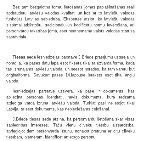
Bez tam bezgalotņu formu lietošanas jomas paplašināšanās reāli
apdraudētu latviešu valodas kvalitāti un līdz ar to latviešu valodas
funkcijas Latvijas sabiedrībā. Ekspertes atzīst, ka latviešu valodas
sistēmai atbilstošu, tradicionālu un kodificētu normu ievērošana, arī
personvārdu rakstības jomā, esot neatņemama valsts valodas statusa
sastāvdaļa.
Tiesas sēdē
iesniedzējas pārstāve J.Briede prasījumu uzturēja un
norādīja, ka pases datu lapā esot fiksēta tikai tā uzvārda forma, kādā
tas izrunājams latviešu valodā, un neesot norādes, ka tam varētu būt
oriģinālforma. Savukārt pases 14.lappusē ieraksts esot tikai angļu
valodā.
Iesniedzējas pārstāve uzsvēra, ka pase ir dokuments, kas
apliecina personas identitāti, nevis dokuments, kurā redzama
attiecīgā vārda izruna latviešu valodā. Turklāt pasi nelietojot tikai
Latvijā, tā esot dokuments, kas nepieciešams ceļošanai.
J.Briede tiesas sēdē atzina, ka personvārdu lietošana skar visas
sabiedrības intereses. Taču vienu cilvēku tiesību aizsardzība,
atvieglojot tiem personvārda izrunu, nonākot pretrunā ar citu cilvēku
tiesībām, piemēram, identificēt attiecīgo personu.