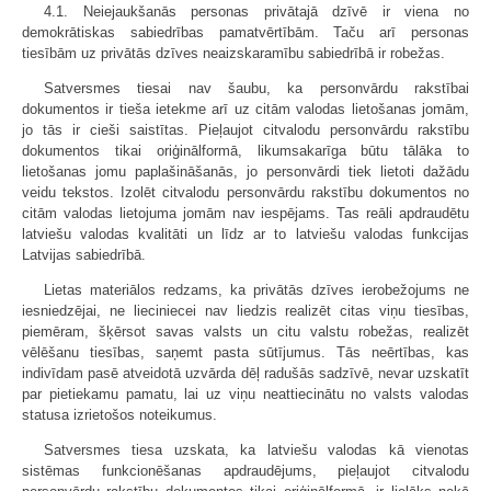
4.1. Neiejaukšanās personas privātajā dzīvē ir viena no
demokrātiskas sabiedrības pamatvērtībām. Taču arī personas
tiesībām uz privātās dzīves neaizskaramību sabiedrībā ir robežas.
Satversmes tiesai nav šaubu, ka personvārdu rakstībai
dokumentos ir tieša ietekme arī uz citām valodas lietošanas jomām,
jo tās ir cieši saistītas. Pieļaujot citvalodu personvārdu rakstību
dokumentos tikai oriģinālformā, likumsakarīga būtu tālāka to
lietošanas jomu paplašināšanās, jo personvārdi tiek lietoti dažādu
veidu tekstos. Izolēt citvalodu personvārdu rakstību dokumentos no
citām valodas lietojuma jomām nav iespējams. Tas reāli apdraudētu
latviešu valodas kvalitāti un līdz ar to latviešu valodas funkcijas
Latvijas sabiedrībā.
Lietas materiālos redzams, ka privātās dzīves ierobežojums ne
iesniedzējai, ne lieciniecei nav liedzis realizēt citas viņu tiesības,
piemēram, šķērsot savas valsts un citu valstu robežas, realizēt
vēlēšanu tiesības, saņemt pasta sūtījumus. Tās neērtības, kas
indivīdam pasē atveidotā uzvārda dēļ radušās sadzīvē, nevar uzskatīt
par pietiekamu pamatu, lai uz viņu neattiecinātu no valsts valodas
statusa izrietošos noteikumus.
Satversmes tiesa uzskata, ka latviešu valodas kā vienotas
sistēmas funkcionēšanas apdraudējums, pieļaujot citvalodu