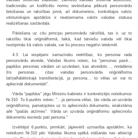
tradicionālu un kodificētu normu ievērošana jebkurā personvārdu
lietošanas un rakstības jomā, arī dokumentos, konkrētajos valsts
vēsturiskajos apstākļos ir neatņemama valsts valodas statusa
realizēšanas sastāvdaļa.
Pāriešana uz citu principu personvārdu rakstībā, tas ir, uz to
rakstību tikai oriģinālformā, laikā, kad latviešu valoda vēl tikai
nostiprinās kā valsts valoda, var šo procesu negatīvi ietekmēt.
4.3. Lai iespējami samazinātu neērtības, ko personai rada
personvārdu atveide, Valodas likums noteic, ka "personas pasē…
papildus personas vārdam un uzvārdam, kas atveidots…, norādāma
šīs personas… citas valodas personvārda oriģinālforma
latīņalfabētiskajā transliterācijā, ja persona… to vēlas un var to
apliecināt dokumentāri".
Vārda "papildus" jēgu Ministru kabinets ir konkretizējis noteikumos
Nr.310. To 6.punkts noteic: "…ja persona vēlas, tās vārda un uzvārda
oriģinālforma, pamatojoties uz to apliecinošo dokumentu, ierakstāma
ailē "īpašās atzīmes". Vārda un uzvārda oriģinālformu apliecinošo
dokumentu iesniedz pati persona."
Izvērtējot 6.punktu, pirmkārt, jāpievērš uzmanība apstāklim, ka
noteikumi Nr.310 pēc Valodas likuma spēkā stāšanās nav attiecīgi