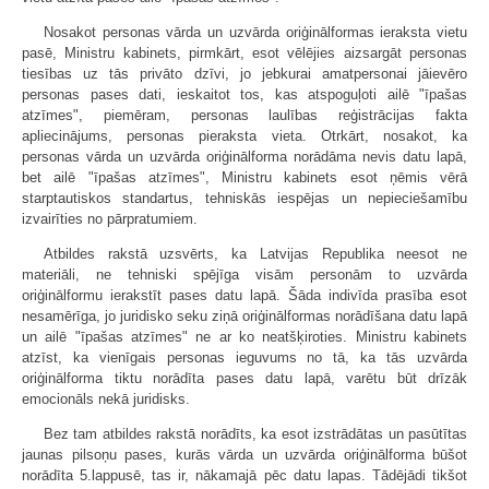
Nosakot personas vārda un uzvārda oriģinālformas ieraksta vietu
pasē, Ministru kabinets, pirmkārt, esot vēlējies aizsargāt personas
tiesības uz tās privāto dzīvi, jo jebkurai amatpersonai jāievēro
personas pases dati, ieskaitot tos, kas atspoguļoti ailē "īpašas
atzīmes", piemēram, personas laulības reģistrācijas fakta
apliecinājums, personas pieraksta vieta. Otrkārt, nosakot, ka
personas vārda un uzvārda oriģinālforma norādāma nevis datu lapā,
bet ailē "īpašas atzīmes", Ministru kabinets esot ņēmis vērā
starptautiskos standartus, tehniskās iespējas un nepieciešamību
izvairīties no pārpratumiem.
Atbildes rakstā uzsvērts, ka Latvijas Republika neesot ne
materiāli, ne tehniski spējīga visām personām to uzvārda
oriģinālformu ierakstīt pases datu lapā. Šāda indivīda prasība esot
nesamērīga, jo juridisko seku ziņā oriģinālformas norādīšana datu lapā
un ailē "īpašas atzīmes" ne ar ko neatšķiroties. Ministru kabinets
atzīst, ka vienīgais personas ieguvums no tā, ka tās uzvārda
oriģinālforma tiktu norādīta pases datu lapā, varētu būt drīzāk
emocionāls nekā juridisks.
Bez tam atbildes rakstā norādīts, ka esot izstrādātas un pasūtītas
jaunas pilsoņu pases, kurās vārda un uzvārda oriģinālforma būšot
norādīta 5.lappusē, tas ir, nākamajā pēc datu lapas. Tādējādi tikšot