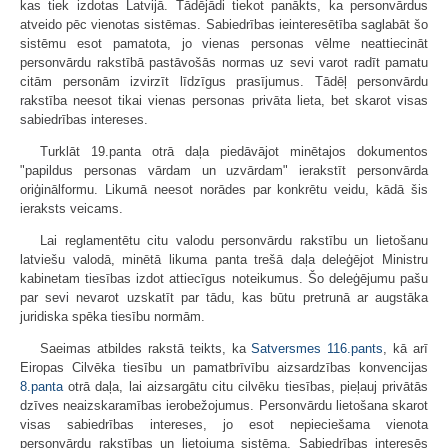
kas tiek izdotas Latvijā. Tādējādi tiekot panākts, ka personvārdus
atveido pēc vienotas sistēmas. Sabiedrības ieinteresētība saglabāt šo
sistēmu esot pamatota, jo vienas personas vēlme neattiecināt
personvārdu rakstībā pastāvošās normas uz sevi varot radīt pamatu
citām personām izvirzīt līdzīgus prasījumus. Tādēļ personvārdu
rakstība neesot tikai vienas personas privāta lieta, bet skarot visas
sabiedrības intereses.
Turklāt 19.panta otrā daļa piedāvājot minētajos dokumentos
"papildus personas vārdam un uzvārdam" ierakstīt personvārda
oriģinālformu. Likumā neesot norādes par konkrētu veidu, kādā šis
ieraksts veicams.
Lai reglamentētu citu valodu personvārdu rakstību un lietošanu
latviešu valodā, minētā likuma panta trešā daļa deleģējot Ministru
kabinetam tiesības izdot attiecīgus noteikumus. Šo deleģējumu pašu
par sevi nevarot uzskatīt par tādu, kas būtu pretrunā ar augstāka
juridiska spēka tiesību normām.
Saeimas atbildes rakstā teikts, ka
Satversmes
116.pants
, kā arī
Eiropas Cilvēka tiesību un pamatbrīvību aizsardzības konvencijas
8.panta
otrā daļa, lai aizsargātu citu cilvēku tiesības, pieļauj privātās
dzīves neaizskaramības ierobežojumus. Personvārdu lietošana skarot
visas sabiedrības intereses, jo esot nepieciešama vienota
personvārdu rakstības un lietojuma sistēma. Sabiedrības interesēs