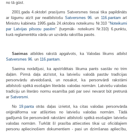
no tā gūst.
2001.gada 4.oktobrī prasījums Satversmes tiesai tika papildināts
ar lūgumu atzīt par neatbilstošu
Satversmes
96.
un
116.pantam
arī
Ministru kabineta 1995.gada 24.oktobra noteikumu Nr.310 "
Noteikumi
par Latvijas pilsoņu pasēm
" (turpmāk- noteikumi Nr.310) 6.punktu,
kurā reglamentēta vārdu un uzvārdu rakstība pasēs.
Saeimas
atbildes rakstā apgalvots, ka Valodas likums atbilst
Satversmes
96.
un
116.pantam
.
Saeima norādījusi, ka apstrīdētais likuma pants sastāv no trim
daļām. Pirmā daļa atzīstot, ka latviešu valodā pastāv tradīcijas
personvārdu atveidošanā, un nosakot, ka personvārdi rakstāmi
atbilstoši spēkā esošajām literārās valodas normām. Latviešu valodas
tradīciju un literāro normu esamība pati par sevi nevarot būt pretrunā
ar
Satversmi
.
No
19.panta
otrās daļas izrietot, ka citas valodas personvārda
oriģinālforma var atšķirties no latviešu valodas normām. Tādā
gadījumā šie personvārdi rakstāmi atbilstoši spēkā esošajām latviešu
valodas normām. Turklāt šī prasība attiecoties tikai uz oficiālajiem
personu apliecinošiem dokumentiem - pasi un dzimšanas apliecību,