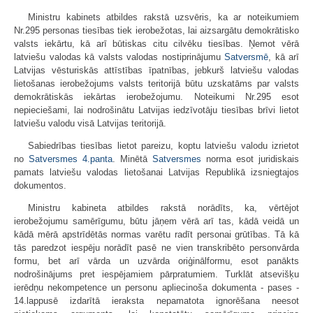
Ministru kabinets atbildes rakstā uzsvēris, ka ar noteikumiem
Nr.295 personas tiesības tiek ierobežotas, lai aizsargātu demokrātisko
valsts iekārtu, kā arī būtiskas citu cilvēku tiesības. Ņemot vērā
latviešu valodas kā valsts valodas nostiprinājumu
Satversmē
, kā arī
Latvijas vēsturiskās attīstības īpatnības, jebkurš latviešu valodas
lietošanas ierobežojums valsts teritorijā būtu uzskatāms par valsts
demokrātiskās iekārtas ierobežojumu. Noteikumi Nr.295 esot
nepieciešami, lai nodrošinātu Latvijas iedzīvotāju tiesības brīvi lietot
latviešu valodu visā Latvijas teritorijā.
Sabiedrības tiesības lietot pareizu, koptu latviešu valodu izrietot
no
Satversmes
4.panta
. Minētā
Satversmes
norma esot juridiskais
pamats latviešu valodas lietošanai Latvijas Republikā izsniegtajos
dokumentos.
Ministru kabineta atbildes rakstā norādīts, ka, vērtējot
ierobežojumu samērīgumu, būtu jāņem vērā arī tas, kādā veidā un
kādā mērā apstrīdētās normas varētu radīt personai grūtības. Tā kā
tās paredzot iespēju norādīt pasē ne vien transkribēto personvārda
formu, bet arī vārda un uzvārda oriģinālformu, esot panākts
nodrošinājums pret iespējamiem pārpratumiem. Turklāt atsevišķu
ierēdņu nekompetence un personu apliecinoša dokumenta - pases -
14.lappusē izdarītā ieraksta nepamatota ignorēšana neesot