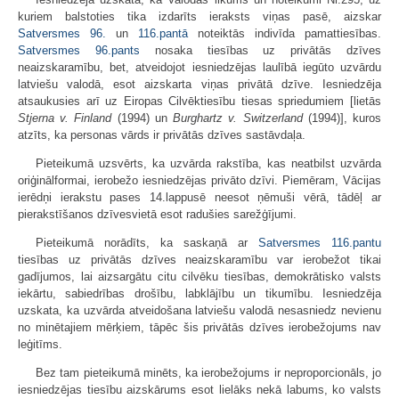
kuriem balstoties tika izdarīts ieraksts viņas pasē, aizskar
Satversmes
96.
un
116.pantā
noteiktās indivīda pamattiesības.
Satversmes
96.pants
nosaka tiesības uz privātās dzīves
neaizskaramību, bet, atveidojot iesniedzējas laulībā iegūto uzvārdu
latviešu valodā, esot aizskarta viņas privātā dzīve. Iesniedzēja
atsaukusies arī uz Eiropas Cilvēktiesību tiesas spriedumiem [lietās
Stjerna v. Finland
(1994) un
Burghartz v. Switzerland
(1994)], kuros
atzīts, ka personas vārds ir privātās dzīves sastāvdaļa.
Pieteikumā uzsvērts, ka uzvārda rakstība, kas neatbilst uzvārda
oriģinālformai, ierobežo iesniedzējas privāto dzīvi. Piemēram, Vācijas
ierēdņi ierakstu pases 14.lappusē neesot ņēmuši vērā, tādēļ ar
pierakstīšanos dzīvesvietā esot radušies sarežģījumi.
Pieteikumā norādīts, ka saskaņā ar
Satversmes
116.pantu
tiesības uz privātās dzīves neaizskaramību var ierobežot tikai
gadījumos, lai aizsargātu citu cilvēku tiesības, demokrātisko valsts
iekārtu, sabiedrības drošību, labklājību un tikumību. Iesniedzēja
uzskata, ka uzvārda atveidošana latviešu valodā nesasniedz nevienu
no minētajiem mērķiem, tāpēc šis privātās dzīves ierobežojums nav
leģitīms.
Bez tam pieteikumā minēts, ka ierobežojums ir neproporcionāls, jo
iesniedzējas tiesību aizskārums esot lielāks nekā labums, ko valsts