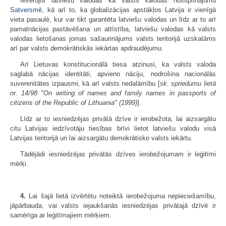
Ievērojot latviešu valodas kā valsts valodas nostiprinājumu
Satversmē
, kā arī to, ka globalizācijas apstākļos Latvija ir vienīgā
vieta pasaulē, kur var tikt garantēta latviešu valodas un līdz ar to arī
pamatnācijas pastāvēšana un attīstība, latviešu valodas kā valsts
valodas lietošanas jomas sašaurinājums valsts teritorijā uzskatāms
arī par valsts demokrātiskās iekārtas apdraudējumu.
Arī Lietuvas konstitucionālā tiesa atzinusi, ka valsts valoda
saglabā nācijas identitāti, apvieno nāciju, nodrošina nacionālās
suverenitātes izpausmi, kā arī valsts nedalāmību [
sk. spriedumu lietā
nr. 14/98 "On writing of names and family names in passports of
citizens of the Republic of Lithuania" (1999)
].
Līdz ar to iesniedzējas privātā dzīve ir ierobežota, lai aizsargātu
citu Latvijas iedzīvotāju tiesības brīvi lietot latviešu valodu visā
Latvijas teritorijā un lai aizsargātu demokrātisko valsts iekārtu.
Tādējādi iesniedzējas privātās dzīves ierobežojumam ir leģitīmi
mērķi.
4.
Lai šajā lietā izvērtētu noteiktā ierobežojuma nepieciešamību,
jāpārbauda, vai valsts iejaukšanās iesniedzējas privātajā dzīvē ir
samērīga ar leģitīmajiem mērķiem.