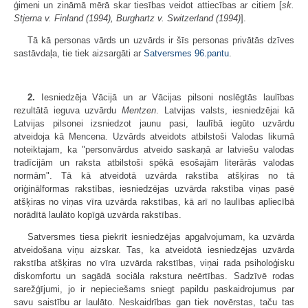
ģimeni un zināmā mērā skar tiesības veidot attiecības ar citiem [
sk.
Stjerna v. Finland (1994), Burghartz v. Switzerland (1994)
].
Tā kā personas vārds un uzvārds ir šīs personas privātās dzīves
sastāvdaļa, tie tiek aizsargāti ar
Satversmes
96.pantu
.
2.
Iesniedzēja Vācijā un ar Vācijas pilsoni noslēgtās laulības
rezultātā ieguva uzvārdu
Mentzen
. Latvijas valsts, iesniedzējai kā
Latvijas pilsonei izsniedzot jaunu pasi, laulībā iegūto uzvārdu
atveidoja kā Mencena. Uzvārds atveidots atbilstoši Valodas likumā
noteiktajam, ka "personvārdus atveido saskaņā ar latviešu valodas
tradīcijām un raksta atbilstoši spēkā esošajām literārās valodas
normām". Tā kā atveidotā uzvārda rakstība atšķiras no tā
oriģinālformas rakstības, iesniedzējas uzvārda rakstība viņas pasē
atšķiras no viņas vīra uzvārda rakstības, kā arī no laulības apliecībā
norādītā laulāto kopīgā uzvārda rakstības.
Satversmes tiesa piekrīt iesniedzējas apgalvojumam, ka uzvārda
atveidošana viņu aizskar. Tas, ka atveidotā iesniedzējas uzvārda
rakstība atšķiras no vīra uzvārda rakstības, viņai rada psiholoģisku
diskomfortu un sagādā sociāla rakstura neērtības. Sadzīvē rodas
sarežģījumi, jo ir nepieciešams sniegt papildu paskaidrojumus par
savu saistību ar laulāto. Neskaidrības gan tiek novērstas, taču tas