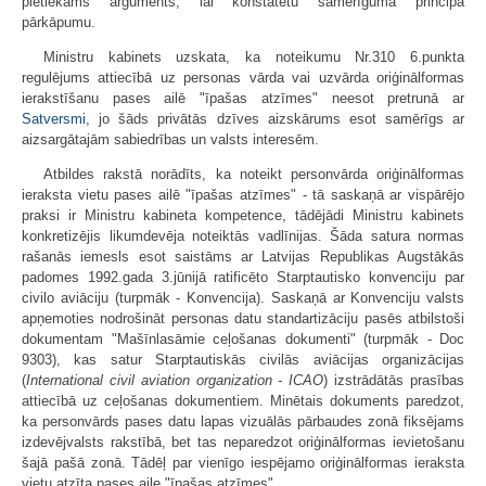
pietiekams arguments, lai konstatētu samērīguma principa
pārkāpumu.
Ministru kabinets uzskata, ka noteikumu Nr.310 6.punkta
regulējums attiecībā uz personas vārda vai uzvārda oriģinālformas
ierakstīšanu pases ailē "īpašas atzīmes" neesot pretrunā ar
Satversmi
, jo šāds privātās dzīves aizskārums esot samērīgs ar
aizsargātajām sabiedrības un valsts interesēm.
Atbildes rakstā norādīts, ka noteikt personvārda oriģinālformas
ieraksta vietu pases ailē "īpašas atzīmes" - tā saskaņā ar vispārējo
praksi ir Ministru kabineta kompetence, tādējādi Ministru kabinets
konkretizējis likumdevēja noteiktās vadlīnijas. Šāda satura normas
rašanās iemesls esot saistāms ar Latvijas Republikas Augstākās
padomes 1992.gada 3.jūnijā ratificēto Starptautisko konvenciju par
civilo aviāciju (turpmāk - Konvencija). Saskaņā ar Konvenciju valsts
apņemoties nodrošināt personas datu standartizāciju pasēs atbilstoši
dokumentam "Mašīnlasāmie ceļošanas dokumenti" (turpmāk - Doc
9303), kas satur Starptautiskās civilās aviācijas organizācijas
(
International civil aviation organization - ICAO
) izstrādātās prasības
attiecībā uz ceļošanas dokumentiem. Minētais dokuments paredzot,
ka personvārds pases datu lapas vizuālās pārbaudes zonā fiksējams
izdevējvalsts rakstībā, bet tas neparedzot oriģinālformas ievietošanu
šajā pašā zonā. Tādēļ par vienīgo iespējamo oriģinālformas ieraksta
vietu atzīta pases aile "īpašas atzīmes".