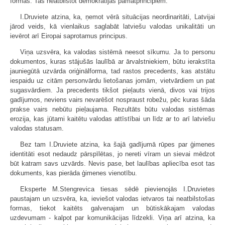
formas. Tas neatbilstot demokrātijas pamatprincipiem.
I.Druviete atzina, ka, ņemot vērā situācijas neordinaritāti, Latvijai
jārod veids, kā vienlaikus saglabāt latviešu valodas unikalitāti un
ievērot arī Eiropai saprotamus principus.
Viņa uzsvēra, ka valodas sistēmā neesot sīkumu. Ja to personu
dokumentos, kuras stājušās laulībā ar ārvalstniekiem, būtu ierakstīta
jauniegūtā uzvārda oriģinālforma, tad rastos precedents, kas atstātu
iespaidu uz citām personvārdu lietošanas jomām, vietvārdiem un pat
sugasvārdiem. Ja precedents tikšot pieļauts vienā, divos vai trijos
gadījumos, neviens vairs nevarēšot nospraust robežu, pēc kuras šāda
prakse vairs nebūtu pieļaujama. Rezultāts būtu valodas sistēmas
erozija, kas jūtami kaitētu valodas attīstībai un līdz ar to arī latviešu
valodas statusam.
Bez tam I.Druviete atzina, ka šajā gadījumā rūpes par ģimenes
identitāti esot nedaudz pārspīlētas, jo nereti vīram un sievai mēdzot
būt katram savs uzvārds. Nevis pase, bet laulības apliecība esot tas
dokuments, kas pierāda ģimenes vienotību.
Eksperte M.Stengrevica tiesas sēdē pievienojās I.Druvietes
paustajam un uzsvēra, ka, ieviešot valodas ietvaros tai neatbilstošas
formas, tiekot kaitēts galvenajam un būtiskākajam valodas
uzdevumam - kalpot par komunikācijas līdzekli. Viņa arī atzina, ka