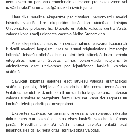
ņemta vērā arī personas emocionālā attieksme pret sava vārda vai
uzvārda rakstību un attiecīgā ieraksta izvietojumu.
Lietā tika noteikta
ekspertīze
par citvalodu personvārdu atveidi
latviešu valodā. Par ekspertēm lietā tika aicinātas Latvijas
Universitātes profesore Ina Druviete un Valsts valodas centra Valsts
valodas konsultāciju dienesta vadītāja Melita Stengrevica.
Abas ekspertes atzinušas, ka svešas cilmes īpašvārdi tradicionāli
ir tikuši atveidoti iespējami tuvu to izrunai oriģinālvalodā, izmantojot
latīniskā latviešu alfabēta burtus atbilstoši attiecīgā laika perioda
ortogrāfijas normām. Svešas cilmes personvārdu lietojums to
oriģinālformā esot uzskatāms par iejaukšanos latviešu valodas
sistēmā.
Savukārt lokāmās galotnes esot latviešu valodas gramatiskās
sistēmas pamats, tādēļ latviešu valoda bez tām neesot iedomājama.
Galotnes norādot uz dzimti, skaitli un vārda funkciju teikumā. Latviešu
valodas sintakse ar bezgalotņu formu lietojumu varot tikt sagrauta un
konkrēti teksti padarīti pat nesaprotami.
Ekspertes uzskata, ka pārmaiņu ieviešanai personvārdu rakstībā
dokumentos būtu tālejošas sekas visās latviešu valodas lietošanas
jomās. Rakstība atbilstoši vārda izrunai latviešu valodā esot
iesakņojusies dziļāk nekā citās latīņrakstības valodās.