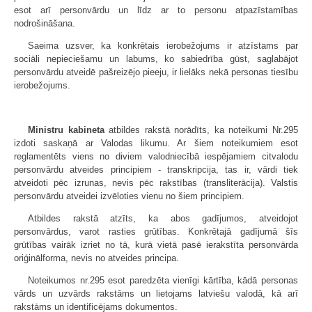
esot arī personvārdu un līdz ar to personu atpazīstamības
nodrošināšana.
Saeima uzsver, ka konkrētais ierobežojums ir atzīstams par
sociāli nepieciešamu un labums, ko sabiedrība gūst, saglabājot
personvārdu atveidē pašreizējo pieeju, ir lielāks nekā personas tiesību
ierobežojums.
Ministru kabineta
atbildes rakstā norādīts, ka noteikumi Nr.295
izdoti saskaņā ar Valodas likumu. Ar šiem noteikumiem esot
reglamentēts viens no diviem valodniecībā iespējamiem citvalodu
personvārdu atveides principiem - transkripcija, tas ir, vārdi tiek
atveidoti pēc izrunas, nevis pēc rakstības (transliterācija). Valstis
personvārdu atveidei izvēloties vienu no šiem principiem.
Atbildes rakstā atzīts, ka abos gadījumos, atveidojot
personvārdus, varot rasties grūtības. Konkrētajā gadījumā šīs
grūtības vairāk izriet no tā, kurā vietā pasē ierakstīta personvārda
oriģinālforma, nevis no atveides principa.
Noteikumos nr.295 esot paredzēta vienīgi kārtība, kādā personas
vārds un uzvārds rakstāms un lietojams latviešu valodā, kā arī
rakstāms un identificējams dokumentos.