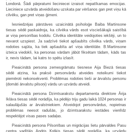
Londonā. Šādi pārpratumi lieciniecei izraisot nepatīkamas emocijas.
Lieciniece uzvārda atveidošanu uzskata par vēršanos gan pret viņu kā
cilvēku, gan pret viņas ģimeni.
Iesniedzējas pārstāves uzaicinātā psiholoģe Baiba Martinsone
tiesas sēdē paskaidroja, ka cilvēka vārds esot visciešākajā saistībā
ar viņa personības kodolu. Cilvēka identitāte veidojoties iekšēji, un to
nevarot uzspiest. Ja sadzīvē tiekot apšaubīts cilvēka vārds, viņam
rodoties sajūta, ka tiek apšaubīta arī viņa identitāte. B.Martinsone
izteica viedokli, ka personas vārdam jābūt fiksētam tādam, kāds tas
ir, nevis tādam, lai katrs to spētu izlasīt.
Pieaicinātā persona zemesgrāmatu tiesnese Aija Biezā tiesas
sēdē atzina, ka praksē personvārdu atveides noteikumi tiekot
piemēroti nekonsekventi. Problēmas rodoties tieši ar ārvalstu personu
(domāti ārvalstu pilsoņi) vārdu un uzvārdu atveidi.
Pieaicinātā persona Dzimtsarakstu departamenta direktore Ārija
Iklāva tiesas sēdē norādīja, ka pēdējo triju gadu laikā 1024 personas ir
salaulājušās ar ārvalstniekiem. Atveidojot personvārdus, nopietnas
problēmas neesot radušās, jo dzimtsarakstu iestādes vienlīdz
respektējot visas pases sadaļas.
Pieaicinātā persona Pilsonības un migrācijas lietu pārvaldes Pasu
centra vadītājs Andris Krēķis tiesas sēdē norādīja, ka uzvārdu