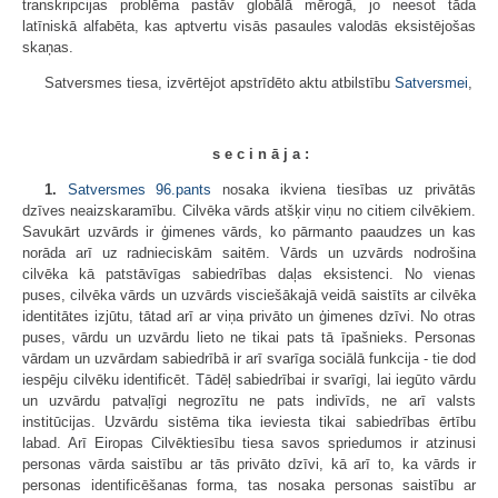
transkripcijas problēma pastāv globālā mērogā, jo neesot tāda
latīniskā alfabēta, kas aptvertu visās pasaules valodās eksistējošas
skaņas.
Satversmes tiesa, izvērtējot apstrīdēto aktu atbilstību
Satversmei
,
s e c i n ā j a :
1.
Satversmes
96.pants
nosaka ikviena tiesības uz privātās
dzīves neaizskaramību. Cilvēka vārds atšķir viņu no citiem cilvēkiem.
Savukārt uzvārds ir ģimenes vārds, ko pārmanto paaudzes un kas
norāda arī uz radnieciskām saitēm. Vārds un uzvārds nodrošina
cilvēka kā patstāvīgas sabiedrības daļas eksistenci. No vienas
puses, cilvēka vārds un uzvārds visciešākajā veidā saistīts ar cilvēka
identitātes izjūtu, tātad arī ar viņa privāto un ģimenes dzīvi. No otras
puses, vārdu un uzvārdu lieto ne tikai pats tā īpašnieks. Personas
vārdam un uzvārdam sabiedrībā ir arī svarīga sociālā funkcija - tie dod
iespēju cilvēku identificēt. Tādēļ sabiedrībai ir svarīgi, lai iegūto vārdu
un uzvārdu patvaļīgi negrozītu ne pats indivīds, ne arī valsts
institūcijas. Uzvārdu sistēma tika ieviesta tikai sabiedrības ērtību
labad. Arī Eiropas Cilvēktiesību tiesa savos spriedumos ir atzinusi
personas vārda saistību ar tās privāto dzīvi, kā arī to, ka vārds ir
personas identificēšanas forma, tas nosaka personas saistību ar