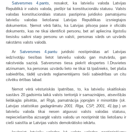
Satversmes
4.pants
, nosakot, ka latviešu valoda Latvijas
Republikā ir valsts valoda, piešķir tai konstitucionālu statusu. Valsts
valodas konstitucionālais statuss pastiprina juridisko pamatojumu
latviešu valodas lietošanai Latvijas Republikas izsniegtajos
dokumentos. Ņemot vērā faktu, ka Latvijas pilsoņa pase ir oficiāls
dokuments, kas ne tikai identificē personu, bet arī apliecina ilgstošu
tiesisku saikni starp personu un valsti, personas vārds un uzvārds
rakstāms valsts valodā.
Ar
Satversmes
4.pantu
juridiski nostiprinātas arī Latvijas
iedzīvotāju tiesības lietot latviešu valodu gan mutvārdu, gan
rakstveida saziņā. Satversmes tiesa piekrīt ekspertes I.Druvietes
atzinumam, ka personas uzvārdu lieto ne tikai tā īpašnieks, bet plaša
sabiedrība, tādēļ uzvārds reglamentējams tieši sabiedrības un citu
cilvēku ērtības labad.
Ņemot vērā vēsturiskās īpatnības, to, ka latviešu skaitliskais
sastāvs 20.gadsimta laikā valsts teritorijā ir samazinājies, atsevišķās
lielākajās pilsētās, arī Rīgā, pamatnācija joprojām ir minoritāte (
sk.
Latvijas statistikas gadagrāmatu 2001. Rīga, CSP, 2001, 41.lpp.
) un
latviešu valoda tikai nesen atguvusi valsts valodas statusu,
nepieciešamība aizsargāt valsts valodu un nostiprināt tās lietošanu ir
cieši saistīta ar Latvijas valsts demokrātisko iekārtu.