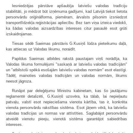
Iesniedzējas pārstāve apšaubīja latviešu valodas tradīciju
stabilitāti, jo mēdzot būt izņēmuma gadījumi, kad Latvijā tiekot lietota
personvārdu oriģinālforma, piemēram, ārvalsts pilsonim izsniedzot
transportlīdzekļa reģistrācijas apliecību. Bez tam viņa izteica viedokli,
ka šādas valodas aizsardzības intereses citur pasaulē esot grūti
izskaidrojamas.
Tiesas sēdē Saeimas pārstāvis G.Kusiņš lūdza pieteikumu daļā,
kas attiecas uz Valodas likumu, noraidīt.
Papildus Saeimas atbildes rakstā paustajam viņš norādīja, ka
Valodas likuma formulējumi "saskaņā ar latviešu valodas tradīcijām"
un "atbilstoši spēkā esošajām latviešu valodas normām" esot elastīgi.
Tādēļ, mainoties valodas tradīcijām un valodas normām, likums
neesot jāgroza.
Runājot par deleģējumu Ministru kabinetam, kas šo jautājumu
reglamentē detalizēti, G.Kusiņš uzsvēra, ka tālab, lai nepieļautu
patvaļu, valstī esot nepieciešama vienota kārtība, tas ir, konkrēta
vienota personvārdu rakstības sistēma. Esot jāņem vērā, ka latviešu
valodas tradīcijas un normas var attīstīties. Saglabājot personvārdu
atveidē vienotu pieeju, vienotā sistēma garantējot sabiedrības
intereses.