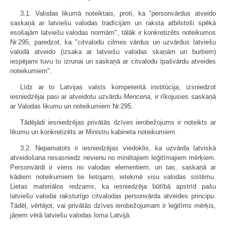
3.1. Valodas likumā noteiktais, proti, ka "personvārdus atveido
saskaņā ar latviešu valodas tradīcijām un raksta atbilstoši spēkā
esošajām latviešu valodas normām", tālāk ir konkretizēts noteikumos
Nr.295, paredzot, ka "citvalodu cilmes vārdus un uzvārdus latviešu
valodā atveido (izsaka ar latviešu valodas skaņām un burtiem)
iespējami tuvu to izrunai un saskaņā ar citvalodu īpašvārdu atveides
noteikumiem".
Līdz ar to Latvijas valsts kompetentā institūcija, izsniedzot
iesniedzējai pasi ar atveidotu uzvārdu
Mencena
, ir rīkojusies saskaņā
ar Valodas likumu un noteikumiem Nr.295.
Tādējādi iesniedzējas privātās dzīves ierobežojums ir noteikts ar
likumu un konkretizēts ar Ministru kabineta noteikumiem.
3.2. Nepamatots ir iesniedzējas viedoklis, ka uzvārda latviskā
atveidošana nesasniedz nevienu no minētajiem leģitīmajiem mērķiem.
Personvārdi ir viens no valodas elementiem, un tas, saskaņā ar
kādiem noteikumiem tie lietojami, ietekmē visu valodas sistēmu.
Lietas materiālos redzams, ka iesniedzēja būtībā apstrīd pašu
latviešu valodai raksturīgo citvalodas personvārda atveides principu.
Tādēļ, vērtējot, vai privātās dzīves ierobežojumam ir leģitīms mērķis,
jāņem vērā latviešu valodas loma Latvijā.