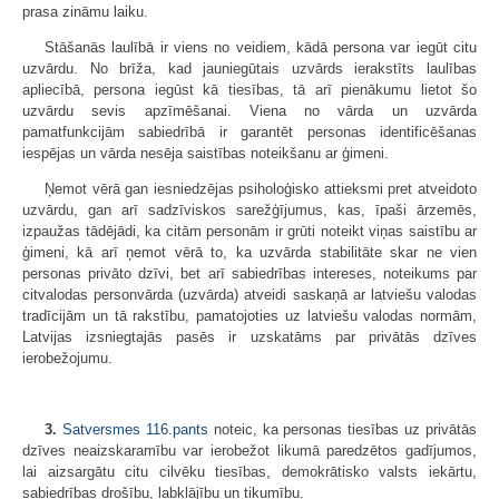
prasa zināmu laiku.
Stāšanās laulībā ir viens no veidiem, kādā persona var iegūt citu
uzvārdu. No brīža, kad jauniegūtais uzvārds ierakstīts laulības
apliecībā, persona iegūst kā tiesības, tā arī pienākumu lietot šo
uzvārdu sevis apzīmēšanai. Viena no vārda un uzvārda
pamatfunkcijām sabiedrībā ir garantēt personas identificēšanas
iespējas un vārda nesēja saistības noteikšanu ar ģimeni.
Ņemot vērā gan iesniedzējas psiholoģisko attieksmi pret atveidoto
uzvārdu, gan arī sadzīviskos sarežģījumus, kas, īpaši ārzemēs,
izpaužas tādējādi, ka citām personām ir grūti noteikt viņas saistību ar
ģimeni, kā arī ņemot vērā to, ka uzvārda stabilitāte skar ne vien
personas privāto dzīvi, bet arī sabiedrības intereses, noteikums par
citvalodas personvārda (uzvārda) atveidi saskaņā ar latviešu valodas
tradīcijām un tā rakstību, pamatojoties uz latviešu valodas normām,
Latvijas izsniegtajās pasēs ir uzskatāms par privātās dzīves
ierobežojumu.
3.
Satversmes
116.pants
noteic, ka personas tiesības uz privātās
dzīves neaizskaramību var ierobežot likumā paredzētos gadījumos,
lai aizsargātu citu cilvēku tiesības, demokrātisko valsts iekārtu,
sabiedrības drošību, labklājību un tikumību.