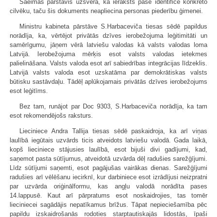
Saeimas pārstāvis uzsvēra, ka ieraksts pasē identificē konkrēto
cilvēku, taču šis dokuments neapliecina personas piederību ģimenei.
Ministru kabineta pārstāve S.Harbaceviča tiesas sēdē papildus
norādīja, ka, vērtējot privātās dzīves ierobežojuma leģitimitāti un
samērīgumu, jāņem vērā latviešu valodas kā valsts valodas loma
Latvijā. Ierobežojuma mērķis esot valsts valodas ietekmes
palielināšana. Valsts valoda esot arī sabiedrības integrācijas līdzeklis.
Latvijā valsts valoda esot uzskatāma par demokrātiskas valsts
būtisku sastāvdaļu. Tādēļ aplūkojamais privātās dzīves ierobežojums
esot leģitīms.
Bez tam, runājot par Doc 9303, S.Harbaceviča norādīja, ka tam
esot rekomendējošs raksturs.
Lieciniece Andra Tallija tiesas sēdē paskaidroja, ka arī viņas
laulībā iegūtais uzvārds ticis atveidots latviešu valodā. Gada laikā,
kopš lieciniece stājusies laulībā, esot bijuši divi gadījumi, kad,
saņemot pasta sūtījumus, atveidotā uzvārda dēļ radušies sarežģījumi.
Līdz sūtījumi saņemti, esot pagājušas vairākas dienas. Sarežģījumi
radušies arī vēlēšanu iecirknī, kur darbiniece esot izrādījusi neizpratni
par uzvārda oriģinālformu, kas angļu valodā norādīta pases
14.lappusē. Kaut arī pārpratums esot noskaidrojies, tas tomēr
lieciniecei sagādājis nepatīkamus brīžus. Tāpat nepieciešamība pēc
papildu izskaidrošanās rodoties starptautiskajās lidostās, īpaši