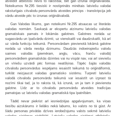
atveidot atbilstoši nevis to rakstībai, bet gan izrunai oriģinālvalodā.
Noteikumos Nr.295 tiesiski ir nostiprināts minētais latviešu valodai
raksturīgais citvalodu personvārdu atveides princips - transkripcija jeb
vārdu atveide pēc to izrunas oriģinālvalodā.
Gan Valodas likums, gan noteikumi Nr.295 atsaucas uz literārās
valodas normām. Saskaņā ar ekspertu atzinumu latviešu valodas
gramatiskais pamats ir lokāmās galotnes. Galotnes norāda uz
sugasvārdu un īpašvārdu dzimti, uz vienskaitli vai daudzskaitli, kā arī
uz vārda funkciju teikumā. Personvārdam pievienotā lokāmā galotne
norāda uz vārda nesēja dzimumu. Daudzās indoeiropiešu valodu
saimes valodās (piemēram, angļu, vācu, franču valodā)
personvārdiem gramatiskās dzimtes vai nu vispār nav, vai arī sieviešu
un vīriešu uzvārdi pēc formas neatšķiras. Tāpēc šajās valodās
citvalodu personvārdus iespējams iesaistīt teikumā to oriģinālformā,
turklāt neizjaucot valodas gramatisko sistēmu. Turpretī latviešu
valodā citvalodu personvārdu teikumā var iesaistīt un izprast tā
nozīmi tikai tad, ja to raksta tā, kā izrunā, un ja tam ir pievienota
galotne. Līdz ar to citvalodu personvārdu atveides tradīcijas
pamatojas uz latviešu valodas gramatiskā tipa īpatnībām.
Tādēļ nevar piekrist arī iesniedzējas apgalvojumam, ka viņas
tiesību aizskārums ir lielāks nekā labums, ko valsts no tā gūst. Ar
šādu personas privātās dzīves ierobežojumu valsts sekmē latviešu
valodas sistēmas stabilitāti. Latviešu valodas sistēmai atbilstošu,