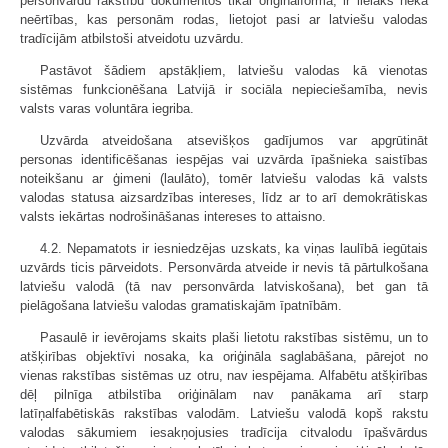
personvārdu rakstību dokumentos tikai oriģinālformā, ir lielāks nekā
neērtības, kas personām rodas, lietojot pasi ar latviešu valodas
tradīcijām atbilstoši atveidotu uzvārdu.
Pastāvot šādiem apstākļiem, latviešu valodas kā vienotas
sistēmas funkcionēšana Latvijā ir sociāla nepieciešamība, nevis
valsts varas voluntāra iegriba.
Uzvārda atveidošana atsevišķos gadījumos var apgrūtināt
personas identificēšanas iespējas vai uzvārda īpašnieka saistības
noteikšanu ar ģimeni (laulāto), tomēr latviešu valodas kā valsts
valodas statusa aizsardzības intereses, līdz ar to arī demokrātiskas
valsts iekārtas nodrošināšanas intereses to attaisno.
4.2. Nepamatots ir iesniedzējas uzskats, ka viņas laulībā iegūtais
uzvārds ticis pārveidots. Personvārda atveide ir nevis tā pārtulkošana
latviešu valodā (tā nav personvārda latviskošana), bet gan tā
pielāgošana latviešu valodas gramatiskajām īpatnībām.
Pasaulē ir ievērojams skaits plaši lietotu rakstības sistēmu, un to
atšķirības objektīvi nosaka, ka oriģināla saglabāšana, pārejot no
vienas rakstības sistēmas uz otru, nav iespējama. Alfabētu atšķirības
dēļ pilnīga atbilstība oriģinālam nav panākama arī starp
latīņalfabētiskās rakstības valodām. Latviešu valodā kopš rakstu
valodas sākumiem iesakņojusies tradīcija citvalodu īpašvārdus