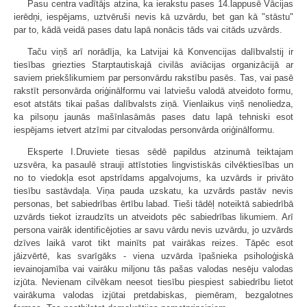
Pasu centra vadītājs atzina, ka ierakstu pases 14.lappusē Vācijas
ierēdņi, iespējams, uztvēruši nevis kā uzvārdu, bet gan kā "stāstu"
par to, kādā veidā pases datu lapā nonācis tāds vai citāds uzvārds.
Taču viņš arī norādīja, ka Latvijai kā Konvencijas dalībvalstij ir
tiesības griezties Starptautiskajā civilās aviācijas organizācijā ar
saviem priekšlikumiem par personvārdu rakstību pasēs. Tas, vai pasē
rakstīt personvārda oriģinālformu vai latviešu valodā atveidoto formu,
esot atstāts tikai pašas dalībvalsts ziņā. Vienlaikus viņš nenoliedza,
ka pilsoņu jaunās mašīnlasāmās pases datu lapā tehniski esot
iespējams ietvert atzīmi par citvalodas personvārda oriģinālformu.
Eksperte I.Druviete tiesas sēdē papildus atzinumā teiktajam
uzsvēra, ka pasaulē strauji attīstoties lingvistiskās cilvēktiesības un
no to viedokļa esot apstrīdams apgalvojums, ka uzvārds ir privāto
tiesību sastāvdaļa. Viņa pauda uzskatu, ka uzvārds pastāv nevis
personas, bet sabiedrības ērtību labad. Tieši tādēļ noteiktā sabiedrībā
uzvārds tiekot izraudzīts un atveidots pēc sabiedrības likumiem. Arī
persona vairāk identificējoties ar savu vārdu nevis uzvārdu, jo uzvārds
dzīves laikā varot tikt mainīts pat vairākas reizes. Tāpēc esot
jāizvērtē, kas svarīgāks - viena uzvārda īpašnieka psiholoģiskā
ievainojamība vai vairāku miljonu tās pašas valodas nesēju valodas
izjūta. Nevienam cilvēkam neesot tiesību piespiest sabiedrību lietot
vairākuma valodas izjūtai pretdabiskas, piemēram, bezgalotnes