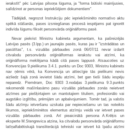
ierakstīt" pēc Latvijas pilsoņa lūguma, ja "forma būtiski mainījusies,
salīdzinot ar personas iepriekšējiem dokumentiem".
Tādējādi, negrozot Instrukciju pēc iepriekšminēto normatīvo aktu
spēkā stāšanās, pases izsniegšanas procesā iespējams pat ignorēt
indivīda lūgumu fiksēt personvārda oriģinālformu pasē.
Nevar piekrist Ministru kabineta argumentam, ka pašreizējās
Latvijas pasēs (3.lpp.) un jaunajās pasēs, kuras jau ir "izstrādātas un
pasūtītas", t.s. vizuālās pārbaudes zonā 06/07/11 nevar izdarīt
citvalodu personvārdu oriģinālformas ierakstu vai atzīmi, ka
oriģinālforma meklējama kādā citā pases lappusē. Atsaucoties uz
Konvencijas 9.pielikuma 3.4.1. punktu un Doc 9303, Ministru kabinets
nav ņēmis vērā, ka Konvencija un attiecīgie tās pielikumi nevis
aizliedz šajā zonā ievietot šādu atzīmi, bet gan tieši šādu iespēju
neparedz. Piemēram, Doc 9303 3.nodaļas 3.pielikuma 9.3.punkts
rekomendē mašīnlasāmo pasu vizuālās pārbaudes zonās neietvert
atzīmes par piešķirtajiem un mantotajiem tituliem, profesionālo vai
augstāko izglītību, prēmijām un apbalvojumiem. Tomēr tad, ja valstis
šādu atzīmju ietveršanu uzskata par nepieciešamu un tas noteikts
likumos, iepriekšminētos elementus atzīmju veidā var ietvert pases
vizuālās pārbaudes zonā. Arī pieaicinātā persona A.Krēķis un
eksperte M.Stengrevica atzina, ka citvalodu personvārda oriģinālformu
latīņalfabētiskajā transliterācijā tehniski var ietvert kā īpašu atzīmi