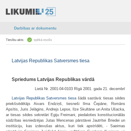
Darbības ar dokumentu
Tiesību akts:
spēkā esošs
Latvijas Republikas Satversmes tiesa
Spriedums Latvijas Republikas vārdā
Lietā Nr. 2001-04-0103 Rīgā 2001. gada 21. decembrī
Latvijas Republikas Satversmes tiesa
šādā sastāvā: tiesas sēdes
priekšsēdētājs Aivars Endziņš, tiesneši Ilma Čepāne, Romāns
Apsītis, Juris Jelāgins, Andrejs Lepse, Ilze Skultāne un Anita Ušacka,
ar tiesas sēdes sekretāri Egiju Freimani, piedaloties konstitucionālās
sūdzības iesniedzējas Jutas Mencenas pārstāvei Jautrītei Briedei un
institūciju, kas izdevušas aktus, kuri tiek apstrīdēti, - Saeimas