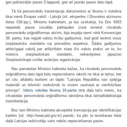
gan pašreizējās pases 3.lappusē, gan arī jaunās pases datu lapā.
Tā kā personvārdu transkripcija dokumentos ar likumu ir noteikta
tikai vienā Eiropas valstī - Latvijā (
sk. ekspertes I.Druvietes atzinumu
lietas 536.lpp.
), Ministru kabinetam, ja tas uzskatīja, ka Doc 9303
neparedz pases vizuālās pārbaudes zonā ievietot citvalodu
personvārdu oriģinālformas atzīmi, bija iespēja ņemt vērā Konvencijas
38. pantu, kas regulē valstu rīcību gadījumos, kad grūti ievērot visus
starptautisko standartu vai procedūru aspektus. Šādos gadījumos
attiecīgajai valstij par atšķirībām starp šīs valsts praksi un to, ko
noteicis starptautiskais standarts, nekavējoties jāpaziņo
Starptautiskajai civilās aviācijas organizācijai.
Nav pamatotas Ministru kabineta bažas, ka citvalodu personvārdu
oriģinālformu datu lapā būtu nepieciešams rakstīt ne tikai ar latīņu, bet
arī citu alfabētu burtiem un tāpēc "Latvijas Republika nav spējīga
materiāli un tehniski nodrošināt to visiem saskaņā ar vienlīdzības
principu".
Valsts valodas likuma
19.panta
otrā daļa taču noteic, ka
citvalodas personvārda oriģinālforma rakstāma tikai latīņalfabētiskajā
transliterācijā.
Bez tam Ministru kabineta akceptētā koncepcija par identifikācijas
kartēm (
sk. http://www.pid.gov.lv
) paredz, ka pēc to ieviešanas lielai
daļai Latvijas iedzīvotāju vairs nebūs nepieciešamas pases.