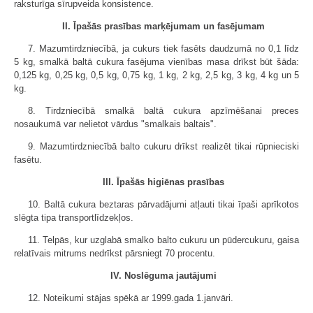
raksturīga sīrupveida konsistence.
II. Īpašās prasības marķējumam un fasējumam
7. Mazumtirdzniecībā, ja cukurs tiek fasēts daudzumā no 0,1 līdz
5 kg, smalkā baltā cukura fasējuma vienības masa drīkst būt šāda:
0,125 kg, 0,25 kg, 0,5 kg, 0,75 kg, 1 kg, 2 kg, 2,5 kg, 3 kg, 4 kg un 5
kg.
8. Tirdzniecībā smalkā baltā cukura apzīmēšanai preces
nosaukumā var nelietot vārdus "smalkais baltais".
9. Mazumtirdzniecībā balto cukuru drīkst realizēt tikai rūpnieciski
fasētu.
III. Īpašās higiēnas prasības
10. Baltā cukura beztaras pārvadājumi atļauti tikai īpaši aprīkotos
slēgta tipa transportlīdzekļos.
11. Telpās, kur uzglabā smalko balto cukuru un pūdercukuru, gaisa
relatīvais mitrums nedrīkst pārsniegt 70 procentu.
IV. Noslēguma jautājumi
12. Noteikumi stājas spēkā ar 1999.gada 1.janvāri.