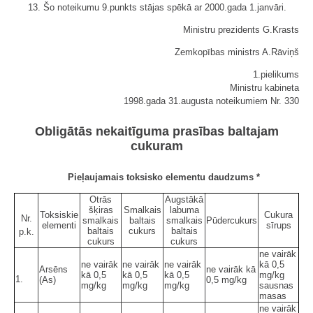
13. Šo noteikumu 9.punkts stājas spēkā ar 2000.gada 1.janvāri.
Ministru prezidents G.Krasts
Zemkopības ministrs A.Rāviņš
1.pielikums
Ministru kabineta
1998.gada 31.augusta noteikumiem Nr. 330
Obligātās nekaitīguma prasības baltajam
cukuram
Pieļaujamais toksisko elementu daudzums *
Otrās
Augstākā
šķiras
Smalkais
labuma
Toksiskie
Cukura
Nr.
smalkais
baltais
smalkais
Pūdercukurs
elementi
sīrups
baltais
cukurs
baltais
p.k.
cukurs
cukurs
ne vairāk
ne vairāk
ne vairāk
ne vairāk
kā 0,5
Arsēns
ne vairāk kā
kā 0,5
kā 0,5
kā 0,5
mg/kg
1.
(As)
0,5 mg/kg
mg/kg
mg/kg
mg/kg
sausnas
masas
ne vairāk