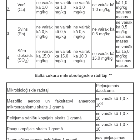
ne vairāk
ne vairāk
ne vairāk
kā 1,0
Varš
ne vairāk kā
kā 1,0
kā 1,0
kā 1,0
mg/kg
2.
(Cu)
1,0 mg/kg
mg/kg
mg/kg
mg/kg
sausnas
masas
ne vairāk
ne vairāk
ne vairāk
ne vairāk
kā 0,5
Svins
ne vairāk kā
kā 0,5
kā 0,5
kā 0,5
mg/kg
3.
(Pb)
0,5 mg/kg
mg/kg
mg/kg
mg/kg
sausnas
masas
ne vairāk
Sēra
ne vairāk
ne vairāk
ne vairāk
kā 15,0
ne vairāk kā
dioksīds
kā 15,0
kā 15,0
kā 10,0
mg/kg
4.
15,0 mg/kg
(SO
)
mg/kg
mg/kg
mg/kg
sausnas
2
masas
Baltā cukura mikrobioloģiskie rādītāji **
Pieļaujamais
Mikrobioloģiskie rādītāji
daudzums
ne vairāk kā 1,0 ×
Mezofilo aerobo un fakultatīvi anaerobo
3
10
mikroorganismu skaits 1 gramā
ne vairāk kā 1,0 ×
Pelējuma sēnīšu kopējais skaits 1 gramā
10
ne vairāk kā 1,0 ×
Raugu kopējais skaits 1 gramā
10
nav pieļaujamas
Zarnu nūjiņu grupas baktērijas 1 gramā