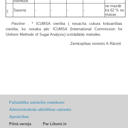
līdzekļus
ne mazāk
Sausna
-
-
-
-
kā 62 % no
7.
masas
Piezīme
. * ICUMSA vienība ( nosacīta cukura krāsainības
vienība, ko nosaka pēc ICUMSA (International Commission for
Uniform Methods of Sugar Analysis) izstrādātās metodes.
Zemkopības ministrs A.Rāviņš
Pašvaldību saistošie noteikumi
Administratīvās atbildības ceļvedis
Apmācības
Pilnā versija
Par Likumi.lv