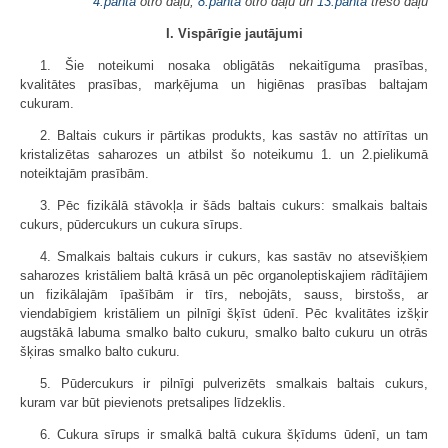
4.panta
otro daļu,
8.panta
otro daļu un
13.panta
trešo daļu
I. Vispārīgie jautājumi
1. Šie noteikumi nosaka obligātās nekaitīguma prasības,
kvalitātes prasības, marķējuma un higiēnas prasības baltajam
cukuram.
2. Baltais cukurs ir pārtikas produkts, kas sastāv no attīrītas un
kristalizētas saharozes un atbilst šo noteikumu 1. un 2.pielikumā
noteiktajām prasībām.
3. Pēc fizikālā stāvokļa ir šāds baltais cukurs: smalkais baltais
cukurs, pūdercukurs un cukura sīrups.
4. Smalkais baltais cukurs ir cukurs, kas sastāv no atsevišķiem
saharozes kristāliem baltā krāsā un pēc organoleptiskajiem rādītājiem
un fizikālajām īpašībām ir tīrs, nebojāts, sauss, birstošs, ar
viendabīgiem kristāliem un pilnīgi šķīst ūdenī. Pēc kvalitātes izšķir
augstākā labuma smalko balto cukuru, smalko balto cukuru un otrās
šķiras smalko balto cukuru.
5. Pūdercukurs ir pilnīgi pulverizēts smalkais baltais cukurs,
kuram var būt pievienots pretsalipes līdzeklis.
6. Cukura sīrups ir smalkā baltā cukura šķīdums ūdenī, un tam