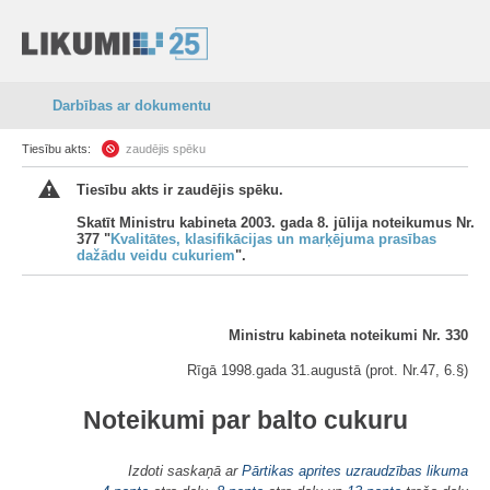
Darbības ar dokumentu
Tiesību akts:
zaudējis spēku
Tiesību akts ir zaudējis spēku.
Skatīt Ministru kabineta 2003. gada 8. jūlija noteikumus Nr.
377 "
Kvalitātes, klasifikācijas un marķējuma prasības
dažādu veidu cukuriem
".
Ministru kabineta noteikumi Nr. 330
Rīgā 1998.gada 31.augustā (prot. Nr.47, 6.§)
Noteikumi par balto cukuru
Izdoti saskaņā ar
Pārtikas aprites uzraudzības likuma