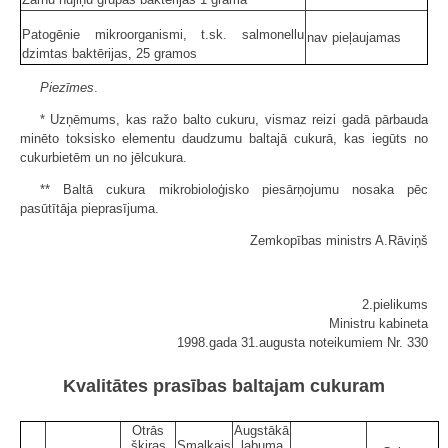
Patogēnie mikroorganismi, t.sk. salmonellu
nav pieļaujamas
dzimtas baktērijas, 25 gramos
Piezīmes
.
* Uzņēmums, kas ražo balto cukuru, vismaz reizi gadā pārbauda
minēto toksisko elementu daudzumu baltajā cukurā, kas iegūts no
cukurbietēm un no jēlcukura.
** Baltā cukura mikrobioloģisko piesārņojumu nosaka pēc
pasūtītāja pieprasījuma.
Zemkopības ministrs A.Rāviņš
2.pielikums
Ministru kabineta
1998.gada 31.augusta noteikumiem Nr. 330
Kvalitātes prasības baltajam cukuram
Otrās
Augstākā
šķiras
Smalkais
labuma