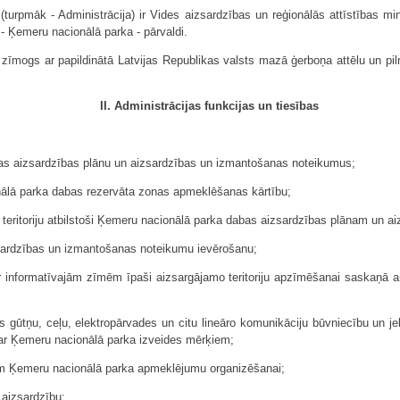
turpmāk - Administrācija) ir Vides aizsardzības un reģionālās attīstības mini
 - Ķemeru nacionālā parka - pārvaldi.
i ir zīmogs ar papildinātā Latvijas Republikas valsts mazā ģerboņa attēlu un 
II. Administrācijas funkcijas un tiesības
bas aizsardzības plānu un aizsardzības un izmantošanas noteikumus;
onālā parka dabas rezervāta zonas apmeklēšanas kārtību;
teritoriju atbilstoši Ķemeru nacionālā parka dabas aizsardzības plānam un 
zsardzības un izmantošanas noteikumu ievērošanu;
r informatīvajām zīmēm īpaši aizsargājamo teritoriju apzīmēšanai saskaņā 
s gūtņu, ceļu, elektropārvades un citu lineāro komunikāciju būvniecību un je
 ar Ķemeru nacionālā parka izveides mērķiem;
nām Ķemeru nacionālā parka apmeklējumu organizēšanai;
 aizsardzību;