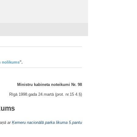
s nolikums
".
Ministru kabineta noteikumi Nr. 98
Rīgā 1998.gada 24.martā (prot. nr.15 4.§)
ikums
kaņā ar
Ķemeru nacionālā parka likuma
5.pantu