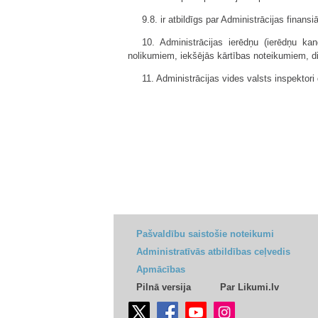
9.8. ir atbildīgs par Administrācijas finans
10. Administrācijas ierēdņu (ierēdņu ka
nolikumiem, iekšējās kārtības noteikumiem, 
11. Administrācijas vides valsts inspektori
Pašvaldību saistošie noteikumi
Administratīvās atbildības ceļvedis
Apmācības
Pilnā versija
Par Likumi.lv