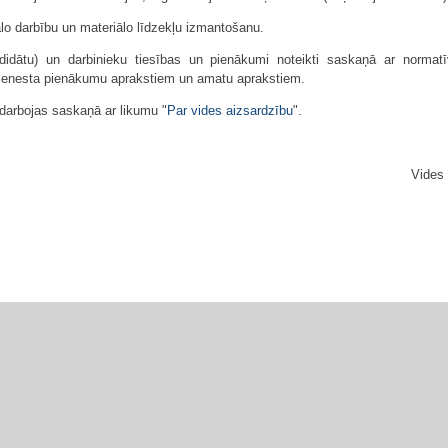
iālo darbību un materiālo līdzekļu izmantošanu.
ndidātu) un darbinieku tiesības un pienākumi noteikti saskaņā ar normatī
dienesta pienākumu aprakstiem un amatu aprakstiem.
 darbojas saskaņā ar likumu "
Par vides aizsardzību
".
Vides 