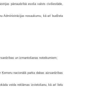
strijas pārraudzībā esoša valsts civiliestāde,
pilnu Administrācijas nosaukumu, kā arī budžeta
aizsardzības un izmantošanas noteikumiem;
ar Ķemeru nacionālā parka dabas aizsardzības
bkāda veida reklāmas izvietošanu, kā arī lielu