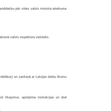
kandidatūru pēc vides valsts ministra ieteikuma
alvenā valsts inspektora vietnieks.
andidātus) un saskaņā ar Latvijas darba likumu
 rīkojumus, apstiprina instrukcijas un dod
;