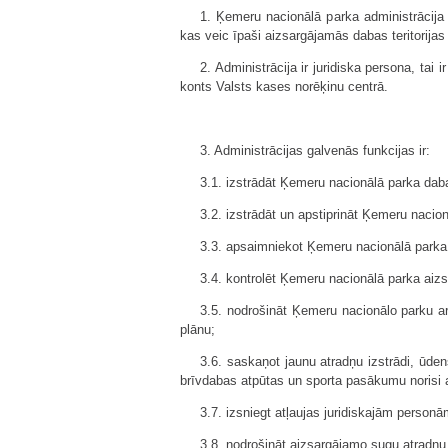
1. Ķemeru nacionālā parka administrācija (
kas veic īpaši aizsargājamās dabas teritorijas
2. Administrācija ir juridiska persona, ta
konts Valsts kases norēķinu centrā.
3. Administrācijas galvenās funkcijas ir:
3.1. izstrādāt Ķemeru nacionālā parka da
3.2. izstrādāt un apstiprināt Ķemeru naci
3.3. apsaimniekot Ķemeru nacionālā parka 
3.4. kontrolēt Ķemeru nacionālā parka ai
3.5. nodrošināt Ķemeru nacionālo parku a
plānu;
3.6. saskaņot jaunu atradņu izstrādi, ūden
brīvdabas atpūtas un sporta pasākumu norisi
3.7. izsniegt atļaujas juridiskajām perso
3.8. nodrošināt aizsargājamo sugu atradņu