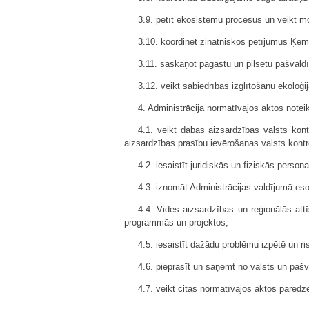
3.9. pētīt ekosistēmu procesus un veikt mo
3.10. koordinēt zinātniskos pētījumus Ķemer
3.11. saskaņot pagastu un pilsētu pašvaldī
3.12. veikt sabiedrības izglītošanu ekoloģi
4. Administrācija normatīvajos aktos noteikt
4.1. veikt dabas aizsardzības valsts kont
aizsardzības prasību ievērošanas valsts kontro
4.2. iesaistīt juridiskās un fiziskās pers
4.3. iznomāt Administrācijas valdījumā es
4.4. Vides aizsardzības un reģionālās att
programmās un projektos;
4.5. iesaistīt dažādu problēmu izpētē un ris
4.6. pieprasīt un saņemt no valsts un pašv
4.7. veikt citas normatīvajos aktos paredz