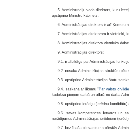
5. Administrāciju vada direktors, kuru iec
apstiprina Ministru kabinets.
6. Administrācijas direktors ir arī Ķemeru 
7. Administrācijas direktoram ir vietnieki,
8. Administrācijas direktora vietnieks dab
9. Administrācijas direktors:
9.1. ir atbildīgs par Administrācijas funkciju 
9.2. nosaka Administrācijas struktūru pēc 
9.3. apstiprina Administrācijas štatu sar
9.4. saskaņā ar likumu "
Par valsts civildi
kodeksu pieņem darbā un atlaiž no darba Admin
9.5. apstiprina ierēdņu (ierēdņu kandidātu
9.6. savas kompetences ietvaros un sas
norādījumus Administrācijas ierēdņiem (ierēdņ
9.7. bez īpaša pilnvarojuma pārstāv Admini