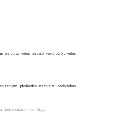
dēm un Jūras vides pārvaldi veikt pārējo vides
anizācijām, piedalīties starpvalstu sadarbības
nai nepieciešamo informāciju;