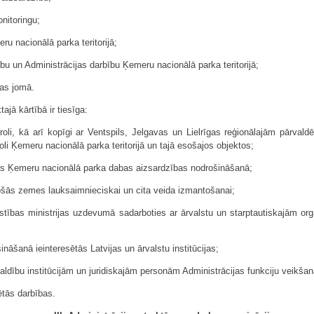
nitoringu;
u nacionālā parka teritorijā;
bu un Administrācijas darbību Ķemeru nacionālā parka teritorijā;
jas jomā.
ajā kārtībā ir tiesīga:
roli, kā arī kopīgi ar Ventspils, Jelgavas un Lielrīgas reģionālajām pārval
li Ķemeru nacionālā parka teritorijā un tajā esošajos objektos;
onas Ķemeru nacionālā parka dabas aizsardzības nodrošināšanā;
ošās zemes lauksaimnieciskai un cita veida izmantošanai;
īstības ministrijas uzdevumā sadarboties ar ārvalstu un starptautiskajām org
ināšanā ieinteresētās Latvijas un ārvalstu institūcijas;
aldību institūcijām un juridiskajām personām Administrācijas funkciju veikša
ētās darbības.