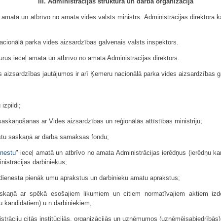
III. Administrācijas struktūra un darba organizācija
eļ amatā un atbrīvo no amata vides valsts ministrs. Administrācijas direktora 
nacionālā parka vides aizsardzības galvenais valsts inspektors.
 kurus ieceļ amatā un atbrīvo no amata Administrācijas direktors.
as aizsardzības jautājumos ir arī Ķemeru nacionālā parka vides aizsardzības g
izpildi;
saskaņošanas ar Vides aizsardzības un reģionālās attīstības ministriju;
akstu saskaņā ar darba samaksas fondu;
enestu
" ieceļ amatā un atbrīvo no amata Administrācijas ierēdņus (ierēdņu k
istrācijas darbiniekus;
) dienesta pienāk umu aprakstus un darbinieku amatu aprakstus;
kaņā ar spēkā esošajiem likumiem un citiem normatīvajiem aktiem izdod
u kandidātiem) u n darbiniekiem;
strāciju citās institūcijās, organizācijās un uzņēmumos (uzņēmējsabiedrībās)