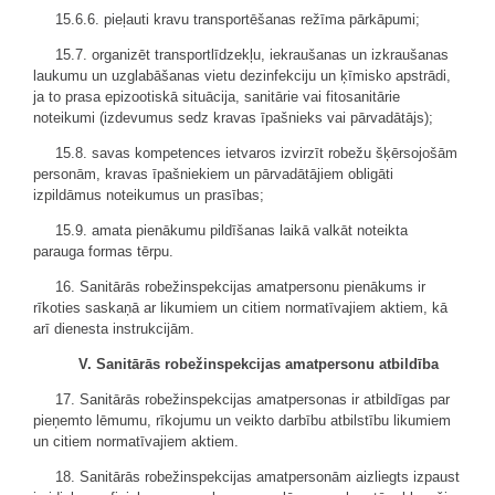
15.6.6. pieļauti kravu transportēšanas režīma pārkāpumi;
15.7. organizēt transportlīdzekļu, iekraušanas un izkraušanas
laukumu un uzglabāšanas vietu dezinfekciju un ķīmisko apstrādi,
ja to prasa epizootiskā situācija, sanitārie vai fitosanitārie
noteikumi (izdevumus sedz kravas īpašnieks vai pārvadātājs);
15.8. savas kompetences ietvaros izvirzīt robežu šķērsojošām
personām, kravas īpašniekiem un pārvadātājiem obligāti
izpildāmus noteikumus un prasības;
15.9. amata pienākumu pildīšanas laikā valkāt noteikta
parauga formas tērpu.
16. Sanitārās robežinspekcijas amatpersonu pienākums ir
rīkoties saskaņā ar likumiem un citiem normatīvajiem aktiem, kā
arī dienesta instrukcijām.
V. Sanitārās robežinspekcijas amatpersonu atbildība
17. Sanitārās robežinspekcijas amatpersonas ir atbildīgas par
pieņemto lēmumu, rīkojumu un veikto darbību atbilstību likumiem
un citiem normatīvajiem aktiem.
18. Sanitārās robežinspekcijas amatpersonām aizliegts izpaust