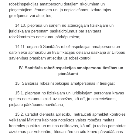
robežinspekcijas amatpersonu dotajiem rīkojumiem un
pieņemtajiem lēmumiem un, ja nepieciešams, izdara tajos
grozījumus vai atceļ tos;
14.10. pieprasa un saņem no attiecīgajām fiziskajām un
juridiskajām personām paskaidrojumus par sanitārās
robežkontroles noteikumu pārkāpumiem;
14.11. organizē Sanitārās robežinspekcijas amatpersonu un
darbinieku apmācību un kvalifikācijas celšanu saskaņā ar Eiropas
savienības prasībām attiecībā uz robežkontroli.
IV. Sanitārās robežinspekcijas amatpersonu tiesības un
pienākumi
15. Sanitārās robežinspekcijas amatpersonas ir tiesīgas:
15.1. pieprasīt no fiziskajām un juridiskajām personām kravas
aprites noteikumu izpildi uz robežas, kā arī, ja nepieciešams,
pieļauto pārkāpumu novēršanu;
15.2. uzrādot dienesta apliecību, netraucēti apmeklēt kontroles
veikšanai Ministru kabineta noteiktos valsts robežas muitas
kontroles punktus un muitas noliktavas, kā arī, ja rodas pamatotas
aizdomas par veterināro, fitosanitāro un citu kravu pārvadāšanas