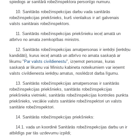
spiedogs ar sanitārā robežinspektora personīgo numuru.
10. Sanitārās robežinspekcijas darbu vada sanitārās
robežinspekcijas priekšnieks, kurš vienlaikus ir arī galvenais
valsts sanitārais robežinspektors.
11. Sanitārās robežinspekcijas priekšnieku ieceļ amatā un
atbrīvo no amata zemkopības ministrs.
12. Sanitārās robežinspekcijas amatpersonas ir ierēdņi (ierēdņu
kandidāti), kurus ieceļ amatā un atbrīvo no amata saskaņā ar
likumu "
Par valsts civildienestu
", izņemot personas, kuras
saskaņā ar likumu vai Ministu kabineta noteikumiem var ieņemt
valsts civildienesta ierēdņu amatus, noslēdzot darba līgumu.
13. Sanitārās robežinspekcijas amatpersonas ir sanitārās
robežinspekcijas priekšnieks, sanitārās robežinspekcijas
priekšnieka vietnieki, sanitārās robežinspekcijas kontroles punkta
priekšnieks, vecākie valsts sanitārie robežinspektori un valsts
sanitārie robežinspektori.
14. Sanitārās robežinspekcijas priekšnieks:
14.1. vada un koordinē Sanitārās robežinspekcijas darbu un ir
atbildīgs par tās uzdevumu izpildi;