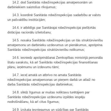
14.2. dod Sanitārās robežinspekcijas amatpersonām un
darbiniekiem saistošus rīkojumus;
14.3. koordinē Sanitārās robežinspekcijas sadarbību ar valsts
un pašvaldību institūcijām;
14.4. ir atbildīgs par Sanitārajai robežinspekcijai piešķirtās
dotācijas racionālu izlietošanu;
14.5. nosaka Sanitārās robežinspekcijas un tās struktūrvienību
amatpersonu un darbinieku uzdevumus un pienākumus, apstiprina
Sanitārās robežinspekcijas struktūrvienību nolikumus;
14.6. iesniedz apstiprināšanai Zemkopības ministrijā personāla
štatu sarakstu, kā arī Sanitārās robežinspekcijas finansēšanas
plānu, ieņēmumu un izdevumu tāmi;
14.7. ieceļ amatā un atbrīvo no amata Sanitārās
robežinspekcijas amatpersonas un pieņem darbā un atlaiž no
darba Sanitārās robežinspekcijas darbiniekus;
14.8. slēdz līgumus ar muitas noliktavu turētājiem par
Sanitārās robežinspekcijas uzdevumu izpildes iespēju
nodrošināšanu, kā arī citus līgumus;
14.9. izskata iesniegumus un sūdzības par Sanitārās