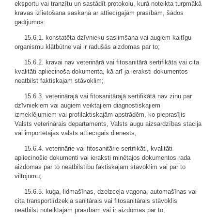
eksportu vai tranzītu un sastādīt protokolu, kurā noteikta turpmākā
kravas izlietošana saskaņā ar attiecīgajām prasībām, šādos
gadījumos:
15.6.1. konstatēta dzīvnieku saslimšana vai augiem kaitīgu
organismu klātbūtne vai ir radušās aizdomas par to;
15.6.2. kravai nav veterinārā vai fitosanitārā sertifikāta vai cita
kvalitāti apliecinoša dokumenta, kā arī ja ieraksti dokumentos
neatbilst faktiskajam stāvoklim;
15.6.3. veterinārajā vai fitosanitārajā sertifikātā nav ziņu par
dzīvniekiem vai augiem veiktajiem diagnostiskajiem
izmeklējumiem vai profilaktiskajām apstrādēm, ko pieprasījis
Valsts veterinārais departaments, Valsts augu aizsardzības stacija
vai importētājas valsts attiecīgais dienests;
15.6.4. veterinārie vai fitosanitārie sertifikāti, kvalitāti
apliecinošie dokumenti vai ieraksti minētajos dokumentos rada
aizdomas par to neatbilstību faktiskajam stāvoklim vai par to
viltojumu;
15.6.5. kuģa, lidmašīnas, dzelzceļa vagona, automašīnas vai
cita transportlīdzekļa sanitārais vai fitosanitārais stāvoklis
neatbilst noteiktajām prasībām vai ir aizdomas par to;