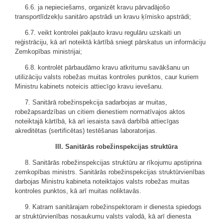
6.6. ja nepieciešams, organizēt kravu pārvadājošo
transportlīdzekļu sanitāro apstrādi un kravu ķīmisko apstrādi;
6.7. veikt kontrolei pakļauto kravu regulāru uzskaiti un
reģistrāciju, kā arī noteiktā kārtībā sniegt pārskatus un informāciju
Zemkopības ministrijai;
6.8. kontrolēt pārbaudāmo kravu atkritumu savākšanu un
utilizāciju valsts robežas muitas kontroles punktos, caur kuriem
Ministru kabinets noteicis attiecīgo kravu ievešanu.
7. Sanitārā robežinspekcija sadarbojas ar muitas,
robežapsardzības un citiem dienestiem normatīvajos aktos
noteiktajā kārtībā, kā arī iesaista savā darbībā attiecīgas
akreditētas (sertificētas) testēšanas laboratorijas.
III. Sanitārās robežinspekcijas struktūra
8. Sanitārās robežinspekcijas struktūru ar rīkojumu apstiprina
zemkopības ministrs. Sanitārās robežinspekcijas struktūrvienības
darbojas Ministru kabineta noteiktajos valsts robežas muitas
kontroles punktos, kā arī muitas noliktavās.
9. Katram sanitārajam robežinspektoram ir dienesta spiedogs
ar struktūrvienības nosaukumu valsts valodā, kā arī dienesta