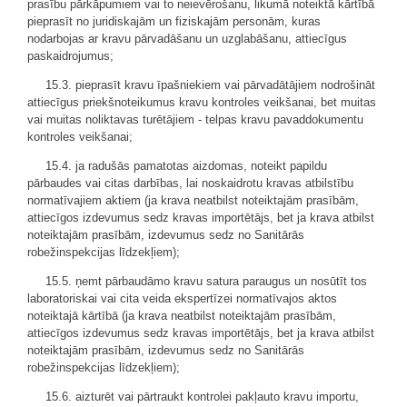
prasību pārkāpumiem vai to neievērošanu, likumā noteiktā kārtībā
pieprasīt no juridiskajām un fiziskajām personām, kuras
nodarbojas ar kravu pārvadāšanu un uzglabāšanu, attiecīgus
paskaidrojumus;
15.3. pieprasīt kravu īpašniekiem vai pārvadātājiem nodrošināt
attiecīgus priekšnoteikumus kravu kontroles veikšanai, bet muitas
vai muitas noliktavas turētājiem - telpas kravu pavaddokumentu
kontroles veikšanai;
15.4. ja radušās pamatotas aizdomas, noteikt papildu
pārbaudes vai citas darbības, lai noskaidrotu kravas atbilstību
normatīvajiem aktiem (ja krava neatbilst noteiktajām prasībām,
attiecīgos izdevumus sedz kravas importētājs, bet ja krava atbilst
noteiktajām prasībām, izdevumus sedz no Sanitārās
robežinspekcijas līdzekļiem);
15.5. ņemt pārbaudāmo kravu satura paraugus un nosūtīt tos
laboratoriskai vai cita veida ekspertīzei normatīvajos aktos
noteiktajā kārtībā (ja krava neatbilst noteiktajām prasībām,
attiecīgos izdevumus sedz kravas importētājs, bet ja krava atbilst
noteiktajām prasībām, izdevumus sedz no Sanitārās
robežinspekcijas līdzekļiem);
15.6. aizturēt vai pārtraukt kontrolei pakļauto kravu importu,