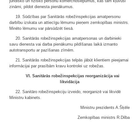
juridisko un fizisko personu komercnoslēpumus, kas tām kļuvuši
zināmi, pildot dienesta pienākumus.
19. Sūdzības par Sanitārās robežinspekcijas amatpersonu
darbību izskata un attiecīgu lēmumu pieņem zemkopības ministrs.
Minēto lēmumu var pārsūdzēt tiesā.
20. Sanitārās robežinspekcijas amatpersonas un darbinieki
savu dienesta vai darba pienākumu pildīšanas laikā izmanto
autotransportu ar pazīšanas zīmēm.
21. Sanitārās robežinspekcijas telpās jābūt klientiem pieejamai
informācijai par prasībām kravu kontrolei uz robežas.
VI. Sanitārās robežinspekcijas reorganizācija vai
likvidācija
22. Sanitāro robežinspekciju izveido, reorganizē vai likvidē
Ministru kabinets.
Ministru prezidents A.Šķēle
Zemkopības ministrs R.Dilba