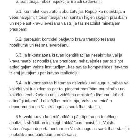
6. Sanitārajai robežinspekcijai ir šādi uzdevumi:
6.1. kontrolēt kravu atbilstību Latvijas Republikā noteiktajām
veterinārajām, fitosanitārajām un sanitāri higiēniskajām prasībām
un nepieļaut kravu ievešanu valstī, ja tās neatbilst minētajām
prasībām;
6.2. pārbaudīt kontrolei pakļauto kravu transportēšanas
noteikumu un režīma ievērošanu;
6.3. ja ir konstatēta kravas identifikācijas nesakritība vai ja
krava neatbilst noteiktajām prasībām, nekavējoties par to ziņot
attiecīgajām valsts institūcijām, kas savas kompetences ietvaros
izlemj jautājumu par kravas realizāciju;
6.4. ja ir konstatētas bīstamas dzīvnieku vai augu slimības vai
kaitēkļi vai ir aizdomas par to, pieņemt prasībām par slimību un
kaitēkļu ierobežošanu un likvidēšanu atbilstošu lēmumu, kā arī
attiecīgi informēt Labklājības ministriju, Valsts veterināro
departamentu un Valsts augu aizsardzības staciju;
6.5. veikt kravu kontrolē atklāto pārkāpumu un to cēloņu
analīzi, izstrādāt un iesniegt Labklājības ministrijai, Valsts
veterinārajam departamentam un Valsts augu aizsardzības stacijai
priekšlikumus pārkāpumu novēršanai;