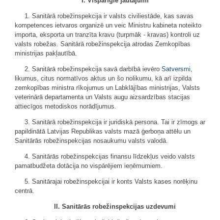
I. Vispārīgie jautājumi
1. Sanitārā robežinspekcija ir valsts civiliestāde, kas savas
kompetences ietvaros organizē un veic Ministru kabineta noteikto
importa, eksporta un tranzīta kravu (turpmāk - kravas) kontroli uz
valsts robežas. Sanitārā robežinspekcija atrodas Zemkopības
ministrijas pakļautībā.
2. Sanitārā robežinspekcija savā darbībā ievēro
Satversmi
,
likumus, citus normatīvos aktus un šo nolikumu, kā arī izpilda
zemkopības ministra rīkojumus un Labklājības ministrijas, Valsts
veterinārā departamenta un Valsts augu aizsardzības stacijas
attiecīgos metodiskos norādījumus.
3. Sanitārā robežinspekcija ir juridiskā persona. Tai ir zīmogs ar
papildinātā Latvijas Republikas valsts mazā ģerboņa attēlu un
Sanitārās robežinspekcijas nosaukumu valsts valodā.
4. Sanitārās robežinspekcijas finansu līdzekļus veido valsts
pamatbudžeta dotācija no vispārējiem ieņēmumiem.
5. Sanitārajai robežinspekcijai ir konts Valsts kases norēķinu
centrā.
II. Sanitārās robežinspekcijas uzdevumi