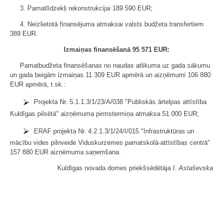
3. Pamatlīdzekļi rekonstrukcijai 189 590 EUR;
4. Neizlietotā finansējuma atmaksai valsts budžeta transfertiem
389 EUR.
Izmaiņas finansēšanā 95 571 EUR:
Pamatbudžeta finansēšanas no naudas atlikuma uz gada sākumu
un gada beigām izmaiņas 11 309 EUR apmērā un aizņēmumi 106 880
EUR apmērā, t.sk.:
Projekta Nr. 5.1.1.3/1/23/A/038 "Publiskās ārtelpas attīstība
Kuldīgas pilsētā" aizņēmuma pirmstermiņa atmaksa 51 000 EUR;
ERAF projekta Nr. 4.2.1.3/1/24/I/015 "Infrastruktūras un
mācību vides pilnveide Viduskurzemes pamatskolā-attīstības centrā"
157 880 EUR aizņēmuma saņemšana.
Kuldīgas novada domes priekšsēdētāja
I. Astaševska