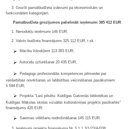
3. Grozīti pamatbudžeta izdevumi pa ekonomiskām un
funkcionālām kategorijām.
Pamatbudžeta grozījumos palielināti ieņēmumi 385 412 EUR
:
1. Nenodokļu ieņēmumi 146 EUR;
2. Valsts budžeta finansējums 325 112 EUR, t.sk.:
Mācību līdzekļiem 113 383 EUR;
Autoceļu uzturēšanai 20 435 EUR;
Pedagogu profesionālās kompetences pilnveidei par
vardarbības novēršanas un labbūtības veicināšanas pasākumiem
5 594 EUR;
Projekta "Lasi pilsētu: Kuldīgas Galvenās bibliotēkas un
Kuldīgas Mākslas skolas vizuālās kultūratmiņas projekts pastkartēs"
finansējums 420 EUR;
Saeimas vēlēšanu nodrošināšanai 145 115 EUR.
3. Ieņēmumi projekta finansējuma Nr. 5.1.1.3/1/23/A/038