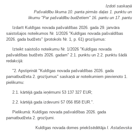
Izdoti saskaņā
Pašvaldību likuma 10. panta pirmās daļas 1. punktu un
likumu "Par pašvaldību budžetiem" 16. pantu un 17. pantu
Izdarīt Kuldīgas novada pašvaldības 2026. gada 29. janvāra
saistošajos noteikumos Nr. 1/2026 "Kuldīgas novada pašvaldības
2026. gada budžets" (protokols Nr. 1, p. 61) grozījumus:
Izteikt saistošo noteikumu Nr. 1/2026 "Kuldīgas novada
pašvaldības budžets 2026. gadam" 2.1. punktu un 2.2. punktu šādā
redakcijā:
"2. Apstiprināt "Kuldīgas novada pašvaldības 2026. gada
pamatbudžeta 2. grozījumus" saskaņā ar noteikumiem pievienoto 1.
pielikumu:
2.1. kārtējā gada ieņēmumi 53 137 327 EUR;
2.2. kārtējā gada izdevumi 57 056 858 EUR.".
Pielikumā: Kuldīgas novada pašvaldības 2026. gada
pamatbudžeta 2. grozījumi.
Kuldīgas novada domes priekšsēdētāja
I. Astaševska