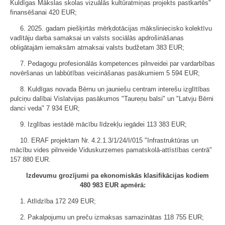
Kuldīgas Mākslas skolas vizuālās kultūratmiņas projekts pastkartēs"
finansēšanai 420 EUR;
6. 2025. gadam piešķirtās mērķdotācijas māksliniecisko kolektīvu
vadītāju darba samaksai un valsts sociālās apdrošināšanas
obligātajām iemaksām atmaksai valsts budžetam 383 EUR;
7. Pedagogu profesionālās kompetences pilnveidei par vardarbības
novēršanas un labbūtības veicināšanas pasākumiem 5 594 EUR;
8. Kuldīgas novada Bērnu un jauniešu centram interešu izglītības
pulciņu dalībai Vislatvijas pasākumos "Taureņu balsi" un "Latvju Bērni
danci veda" 7 934 EUR;
9. Izglības iestādē mācību līdzekļu iegādei 113 383 EUR;
10. ERAF projektam Nr. 4.2.1.3/1/24/I/015 "Infrastruktūras un
mācību vides pilnveide Viduskurzemes pamatskolā-attīstības centrā"
157 880 EUR.
Izdevumu grozījumi pa ekonomiskās klasifikācijas kodiem
480 983 EUR apmērā:
1. Atlīdzība 172 249 EUR;
2. Pakalpojumu un preču izmaksas samazinātas 118 755 EUR;