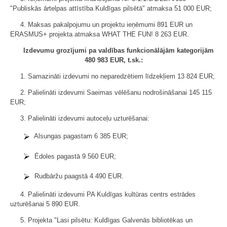
"Publiskās ārtelpas attīstība Kuldīgas pilsētā" atmaksa 51 000 EUR;
4. Maksas pakalpojumu un projektu ieņēmumi 891 EUR un
ERASMUS+ projekta atmaksa WHAT THE FUN! 8 263 EUR.
Izdevumu grozījumi pa valdības funkcionālājām kategorijām
480 983 EUR, t.sk.:
1. Samazināti izdevumi no neparedzētiem līdzekļiem 13 824 EUR;
2. Palielināti izdevumi Saeimas vēlēšanu nodrošināšanai 145 115
EUR;
3. Palielināti izdevumi autoceļu uzturēšanai:
Alsungas pagastam 6 385 EUR;
Ēdoles pagastā 9 560 EUR;
Rudbāržu paagstā 4 490 EUR.
4. Palielināti izdevumi PA Kuldīgas kultūras centrs estrādes
uzturēšanai 5 890 EUR.
5. Projekta "Lasi pilsētu: Kuldīgas Galvenās bibliotēkas un