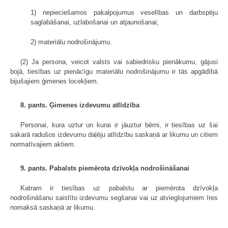
1) nepieciešamos pakalpojumus veselības un darbspēju
saglabāšanai, uzlabošanai un atjaunošanai;
2) materiālu nodrošinājumu.
(2) Ja persona, veicot valsts vai sabiedrisku pienākumu, gājusi
bojā, tiesības uz pienācīgu materiālu nodrošinājumu ir tās apgādībā
bijušajiem ģimenes locekļiem.
8. pants. Ģimenes izdevumu atlīdzība
Personai, kura uztur un kurai ir jāuztur bērni, ir tiesības uz šai
sakarā radušos izdevumu daļēju atlīdzību saskaņā ar likumu un citiem
normatīvajiem aktiem.
9. pants. Pabalsts piemērota dzīvokļa nodrošināšanai
Katram ir tiesības uz pabalstu ar piemērota dzīvokļa
nodrošināšanu saistīto izdevumu segšanai vai uz atvieglojumiem īres
nomaksā saskaņā ar likumu.