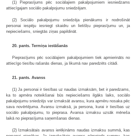
(1) Pieprasījums pēc sociālajiem pakalpojumiem iesniedzams
attiecīgajam sociālo pakalpojumu sniedzējam.
(2) Sociālo pakalpojumu sniedzēja pienākums ir nodrošināt
personai iespēju iesniegt skaidru un lietišķu pieprasījumu un, ja
nepieciešams, sniegtās ziņas papildināt.
20. pants. Termiņa iestāšanās
Pieprasījums pēc sociālajiem pakalpojumiem tiek apmierināts no
attiecīgo tiesību rašanās dienas, ja likumā nav paredzēts citādi.
21. pants. Avanss
(1) Ja personai ir tiesības uz naudas izmaksām, bet ir paredzams,
ka to apmēra noteikšanai būs nepieciešams ilgāks laiks, sociālo
pakalpojumu sniedzējs var izmaksāt avansu, kura apmēru nosaka pēc
sava novērtējuma. Avansu izmaksā, ja persona, kurai ir tiesības uz
sociālo pakalpojumu, to pieprasa. Avansa izmaksu uzsāk mēneša
laikā no pieprasījuma saņemšanas dienas.
(2) Izmaksātais avanss ierēķināms naudas izmaksu summā, kas
personai pienākas. Ja izmaksātais avanss pārsniedz summu, kas