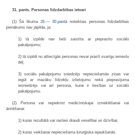
31. pants. Personas līdzdarbības ietvari
(1) Šā likuma
26.
—
30.pantā
noteiktais personas līdzdarbības
pienākums nav jāpilda, ja:
1) tā izpilde nav tieši saistīta ar pieprasīto sociālo
pakalpojumu;
2) tā izpildi no attiecīgās personas nevar prasīt svarīgu iemeslu
dēļ;
3) sociālo pakalpojumu sniedzējs nepieciešamās ziņas var
iegūt ar mazāku līdzekļu izlietojumu nekā pieprasījuma
iesniedzējs vai arī persona, kurai ir tiesības uz sociālo
pakalpojumu.
(2) Persona var nepiekrist medicīniskajai izmeklēšanai vai
ārstēšanai:
1) kuras rezultātā var rasties draudi veselībai un dzīvībai;
2) kuras veikšanai nepieciešama ķirurģiska iejaukšanās.