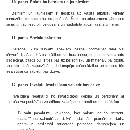
10. pants. Palīdzība bērniem un jauniešiem
Bērniem un jauniešiem ir tiesības uz valsts atbalstu viņiem
paredzēto pakalpojumu saņemšanā. Šiem pakalpojumiem jāveicina
bērnu un jauniešu pilnveidošana un jāatbalsta audzināšana ģimenē.
11. pants. Sociālā palīdzība
Personai, kura saviem spēkiem nespēj nodrošināt sevi vai
pārvarēt īpašas dzīves grūtības un kura nesaņem ne no viena cita
pietiekamu palīdzību, ir tiesības uz personisku un materiālu palīdzību,
kas atbilst tās vajadzībām, dod iespēju pašpalīdzībai un veicina tās
iesaistīšanos sabiedrības dzīvē.
12. pants. Invalīdu iesaistīšana sabiedrības dzīvē
Invalīdiem neatkarīgi no invaliditātes cēloņa un personām ar
ilgstošu vai pastāvīgu veselības zaudējumu ir tiesības uz palīdzību:
1) tādu pasākumu veikšanā, kas saistīti ar šo personu
iesaistīšanu sabiedrības dzīvē, radot tām piemērotus darba
apstākļus atbilstoši attiecīgās personas darbspējām un
interesēm;