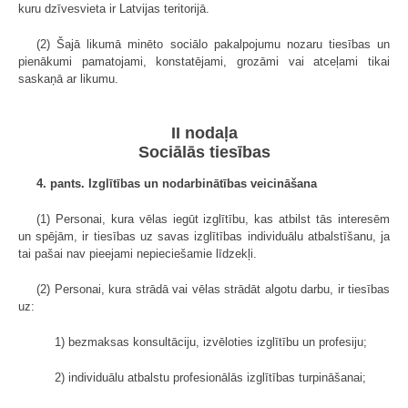
kuru dzīvesvieta ir Latvijas teritorijā.
(2) Šajā likumā minēto sociālo pakalpojumu nozaru tiesības un
pienākumi pamatojami, konstatējami, grozāmi vai atceļami tikai
saskaņā ar likumu.
II nodaļa
Sociālās tiesības
4. pants. Izglītības un nodarbinātības veicināšana
(1) Personai, kura vēlas iegūt izglītību, kas atbilst tās interesēm
un spējām, ir tiesības uz savas izglītības individuālu atbalstīšanu, ja
tai pašai nav pieejami nepieciešamie līdzekļi.
(2) Personai, kura strādā vai vēlas strādāt algotu darbu, ir tiesības
uz:
1) bezmaksas konsultāciju, izvēloties izglītību un profesiju;
2) individuālu atbalstu profesionālās izglītības turpināšanai;