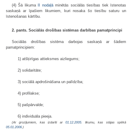
(4) Šā likuma
II nodaļā
minētās sociālās tiesības tiek īstenotas
saskaņā ar īpašiem likumiem, kuri nosaka šo tiesību saturu un
īstenošanas kārtību.
2. pants. Sociālās drošības sistēmas darbības pamatprincipi
Sociālās drošības sistēma darbojas saskaņā ar šādiem
pamatprincipiem:
1) atšķirīgas attieksmes aizliegums;
2) solidaritāte;
3) sociālā apdrošināšana un palīdzība;
4) profilakse;
5) pašpārvalde;
6) individuāla pieeja.
(Ar grozījumiem, kas izdarīti ar
01.12.2005
. likumu, kas stājas spēkā
05.01.2006.
)