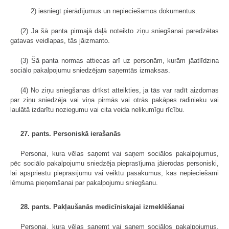
2) iesniegt pierādījumus un nepieciešamos dokumentus.
(2) Ja šā panta pirmajā daļā noteikto ziņu sniegšanai paredzētas
gatavas veidlapas, tās jāizmanto.
(3) Šā panta normas attiecas arī uz personām, kurām jāatlīdzina
sociālo pakalpojumu sniedzējam saņemtās izmaksas.
(4) No ziņu sniegšanas drīkst atteikties, ja tās var radīt aizdomas
par ziņu sniedzēja vai viņa pirmās vai otrās pakāpes radinieku vai
laulātā izdarītu noziegumu vai cita veida nelikumīgu rīcību.
27. pants. Personiskā ierašanās
Personai, kura vēlas saņemt vai saņem sociālos pakalpojumus,
pēc sociālo pakalpojumu sniedzēja pieprasījuma jāierodas personiski,
lai apspriestu pieprasījumu vai veiktu pasākumus, kas nepieciešami
lēmuma pieņemšanai par pakalpojumu sniegšanu.
28. pants. Pakļaušanās medicīniskajai izmeklēšanai
Personai, kura vēlas saņemt vai saņem sociālos pakalpojumus,