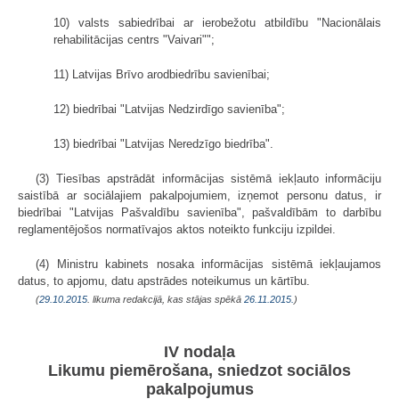
10) valsts sabiedrībai ar ierobežotu atbildību "Nacionālais
rehabilitācijas centrs "Vaivari"";
11) Latvijas Brīvo arodbiedrību savienībai;
12) biedrībai "Latvijas Nedzirdīgo savienība";
13) biedrībai "Latvijas Neredzīgo biedrība".
(3) Tiesības apstrādāt informācijas sistēmā iekļauto informāciju
saistībā ar sociālajiem pakalpojumiem, izņemot personu datus, ir
biedrībai "Latvijas Pašvaldību savienība", pašvaldībām to darbību
reglamentējošos normatīvajos aktos noteikto funkciju izpildei.
(4) Ministru kabinets nosaka informācijas sistēmā iekļaujamos
datus, to apjomu, datu apstrādes noteikumus un kārtību.
(
29.10.2015
. likuma redakcijā, kas stājas spēkā
26.11.2015.
)
IV nodaļa
Likumu piemērošana, sniedzot sociālos
pakalpojumus