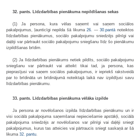
32. pants. Līdzdarbības pienākuma nepildīšanas sekas
(1) Ja persona, kura vēlas saņemt vai saņem sociālos
pakalpojumus, ļaunticīgi nepilda šā likuma
26.
—
30.pantā
noteiktos
līdzdarbības pienākumus, sociālo pakalpojumu sniedzējs pilnīgi vai
daļēji var pārtraukt sociālo pakalpojumu sniegšanu līdz šo pienākumu
izpildīšanas brīdim.
(2) Ja līdzdarbības pienākums netiek pildīts, sociālo pakalpojumu
sniegšanu var pārtraukt vai atteikt tikai tad, ja persona, kas
pieprasījusi vai saņem sociālos pakalpojumus, ir iepriekš rakstveidā
par to brīdināta un brīdinājumā noteiktajā laikā nav izpildījusi savu
līdzdarbības pienākumu.
33. pants. Līdzdarbības pienākuma vēlāka izpilde
Ja persona ar novēlošanos izpilda līdzdarbības pienākumu un ir
visi sociālā pakalpojuma saņemšanai nepieciešamie apstākļi, sociālā
pakalpojuma sniedzējs ar novēlošanos var pilnīgi vai daļēji sniegt
pakalpojumus, kurus tas atteicies vai pārtraucis sniegt saskaņā ar šā
likuma
32. pantu
.