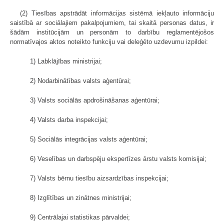
(2) Tiesības apstrādāt informācijas sistēmā iekļauto informāciju
saistībā ar sociālajiem pakalpojumiem, tai skaitā personas datus, ir
šādām institūcijām un personām to darbību reglamentējošos
normatīvajos aktos noteikto funkciju vai deleģēto uzdevumu izpildei:
1) Labklājības ministrijai;
2) Nodarbinātības valsts aģentūrai;
3) Valsts sociālās apdrošināšanas aģentūrai;
4) Valsts darba inspekcijai;
5) Sociālās integrācijas valsts aģentūrai;
6) Veselības un darbspēju ekspertīzes ārstu valsts komisijai;
7) Valsts bērnu tiesību aizsardzības inspekcijai;
8) Izglītības un zinātnes ministrijai;
9) Centrālajai statistikas pārvaldei;