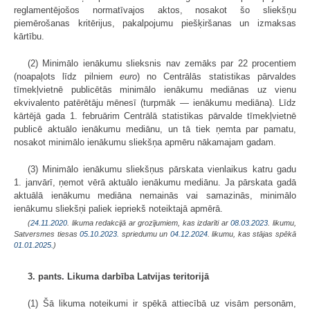
reglamentējošos normatīvajos aktos, nosakot šo sliekšņu
piemērošanas kritērijus, pakalpojumu piešķiršanas un izmaksas
kārtību.
(2) Minimālo ienākumu slieksnis nav zemāks par 22 procentiem
(noapaļots līdz pilniem
euro
) no Centrālās statistikas pārvaldes
tīmekļvietnē publicētās minimālo ienākumu mediānas uz vienu
ekvivalento patērētāju mēnesī (turpmāk — ienākumu mediāna). Līdz
kārtējā gada 1. februārim Centrālā statistikas pārvalde tīmekļvietnē
publicē aktuālo ienākumu mediānu, un tā tiek ņemta par pamatu,
nosakot minimālo ienākumu sliekšņa apmēru nākamajam gadam.
(3) Minimālo ienākumu sliekšņus pārskata vienlaikus katru gadu
1. janvārī, ņemot vērā aktuālo ienākumu mediānu. Ja pārskata gadā
aktuālā ienākumu mediāna nemainās vai samazinās, minimālo
ienākumu sliekšņi paliek iepriekš noteiktajā apmērā.
(
24.11.2020
. likuma redakcijā ar grozījumiem, kas izdarīti ar
08.03.2023
. likumu,
Satversmes tiesas
05.10.2023.
spriedumu un
04.12.2024
. likumu, kas stājas spēkā
01.01.2025.
)
3. pants. Likuma darbība Latvijas teritorijā
(1) Šā likuma noteikumi ir spēkā attiecībā uz visām personām,