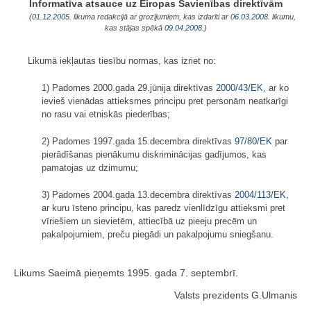
Informatīva atsauce uz Eiropas Savienības direktīvām
(
01.12.2005
. likuma redakcijā ar grozījumiem, kas izdarīti ar
06.03.2008
. likumu,
kas stājas spēkā
09.04.2008.
)
Likumā iekļautas tiesību normas, kas izriet no:
1) Padomes 2000.gada 29.jūnija direktīvas
2000/43/EK
, ar ko
ievieš vienādas attieksmes principu pret personām neatkarīgi
no rasu vai etniskās piederības;
2) Padomes 1997.gada 15.decembra direktīvas
97/80/EK
par
pierādīšanas pienākumu diskriminācijas gadījumos, kas
pamatojas uz dzimumu;
3) Padomes 2004.gada 13.decembra direktīvas
2004/113/EK
,
ar kuru īsteno principu, kas paredz vienlīdzīgu attieksmi pret
vīriešiem un sievietēm, attiecībā uz pieeju precēm un
pakalpojumiem, preču piegādi un pakalpojumu sniegšanu.
Likums Saeimā pieņemts 1995. gada 7. septembrī.
Valsts prezidents G.Ulmanis