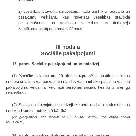
2) veselības stāvokļa uzlabošanā, tādu apstākļu radīšanā un
pasākumu veikšanā, kas novērstu veselības stāvokļa
pasliktināšanos un veicinātu veselības un darbspēju
zaudējuma pakāpes samazināšanos.
III nodaļa
Sociālie pakalpojumi
13. pants. Sociālie pakalpojumi un to sniedzēji
(1) Sociālie pakalpojumi šā likuma izpratnē ir pasākumi, kurus
nodrošina valsts vai pašvaldība naudas vai mantisko pabalstu vai citu
pakalpojumu veidā, lai veicinātu personas sociālo tiesību pilnvērtīgu
īstenošanu.
(2) Sociālo pakalpojumu sniedzēji izmanto nodokļu atvieglojumus
nodokļu likumos noteiktajā kārtībā.
(Ar grozījumiem, kas izdarīti ar
01.12.2005
. likumu, kas stājas spēkā
05.01.2006.
)
14. pants. Sociālo pakalpojumu sniedzēja pienākumi