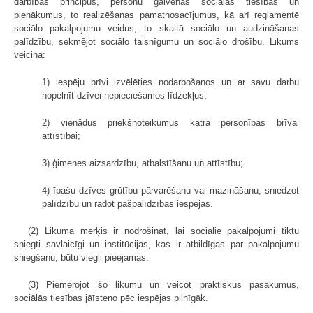
darbības principus, personu galvenās sociālās tiesības un
pienākumus, to realizēšanas pamatnosacījumus, kā arī reglamentē
sociālo pakalpojumu veidus, to skaitā sociālo un audzināšanas
palīdzību, sekmējot sociālo taisnīgumu un sociālo drošību. Likums
veicina:
1) iespēju brīvi izvēlēties nodarbošanos un ar savu darbu
nopelnīt dzīvei nepieciešamos līdzekļus;
2) vienādus priekšnoteikumus katra personības brīvai
attīstībai;
3) ģimenes aizsardzību, atbalstīšanu un attīstību;
4) īpašu dzīves grūtību pārvarēšanu vai mazināšanu, sniedzot
palīdzību un radot pašpalīdzības iespējas.
(2) Likuma mērķis ir nodrošināt, lai sociālie pakalpojumi tiktu
sniegti savlaicīgi un institūcijas, kas ir atbildīgas par pakalpojumu
sniegšanu, būtu viegli pieejamas.
(3) Piemērojot šo likumu un veicot praktiskus pasākumus,
sociālās tiesības jāīsteno pēc iespējas pilnīgāk.