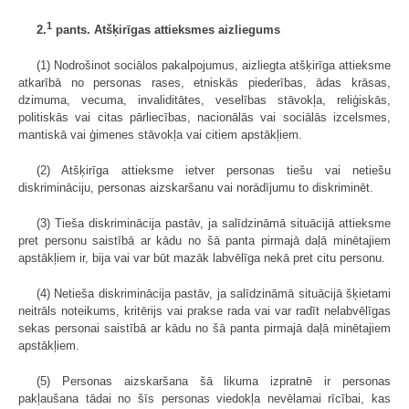
1
2.
pants. Atšķirīgas attieksmes aiz­liegums
(1) Nodrošinot sociālos pakalpojumus, aizliegta atšķirīga attieksme
atkarībā no personas rases, etniskās piederības, ādas krāsas,
dzimuma, vecuma, invaliditātes, veselības stāvokļa, reliģiskās,
politiskās vai citas pārliecības, nacionālās vai sociālās izcelsmes,
mantiskā vai ģimenes stāvokļa vai citiem apstākļiem.
(2) Atšķirīga attieksme ietver personas tiešu vai netiešu
diskrimināciju, personas aizskaršanu vai norādījumu to diskriminēt.
(3) Tieša diskriminācija pastāv, ja salīdzināmā situācijā attieksme
pret personu saistībā ar kādu no šā panta pirmajā daļā minētajiem
apstākļiem ir, bija vai var būt mazāk labvēlīga nekā pret citu personu.
(4) Netieša diskriminācija pastāv, ja salīdzināmā situācijā šķietami
neitrāls noteikums, kritērijs vai prakse rada vai var radīt nelabvēlīgas
sekas personai saistībā ar kādu no šā panta pirmajā daļā minētajiem
apstākļiem.
(5) Personas aizskaršana šā likuma izpratnē ir personas
pakļaušana tādai no šīs personas viedokļa nevēlamai rīcībai, kas