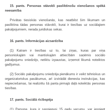
15. pants. Personas stāvokli pasliktinošu vienošanos spēkā
neesamība
Privātas tiesiskās vienošanās, kas neatbilst šim likumam un
pasliktina tādas personas stāvokli, kurai ir tiesības uz sociālajiem
pakalpojumiem, nerada juridiskas sekas.
16. pants. Informācijas aizsardzība
(1) Katram ir tiesības uz to, lai ziņas, kuras par viņa
personiskajām vai mantiskajām attiecībām saņēmis sociālo
pakalpojumu sniedzējs, netiktu izpaustas, izņemot likumā noteiktos
gadījumus.
(2) Sociālo pakalpojumu sniedzēja pienākums ir veikt tehniskus un
organizatoriskus pasākumus, arī izstrādāt dienesta instrukcijas, kas
nepieciešamas, lai realizētu šā panta pirmajā daļā noteiktās personas
tiesības.
17. pants. Sociālā rīcībspēja
(1) Persona, kura ir sasniegusi 15 gadu vecumu, var iesniegt