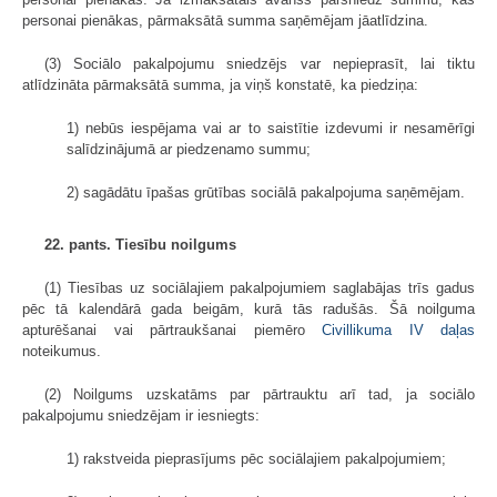
personai pienākas, pārmaksātā summa saņēmējam jāatlīdzina.
(3) Sociālo pakalpojumu sniedzējs var nepieprasīt, lai tiktu
atlīdzināta pārmaksātā summa, ja viņš konstatē, ka piedziņa:
1) nebūs iespējama vai ar to saistītie izdevumi ir nesamērīgi
salīdzinājumā ar piedzenamo summu;
2) sagādātu īpašas grūtības sociālā pakalpojuma saņēmējam.
22. pants. Tiesību noilgums
(1) Tiesības uz sociālajiem pakalpojumiem saglabājas trīs gadus
pēc tā kalendārā gada beigām, kurā tās radušās. Šā noilguma
apturēšanai vai pārtraukšanai piemēro
Civillikuma
IV daļas
noteikumus.
(2) Noilgums uzskatāms par pārtrauktu arī tad, ja sociālo
pakalpojumu sniedzējam ir iesniegts:
1) rakstveida pieprasījums pēc sociālajiem pakalpojumiem;