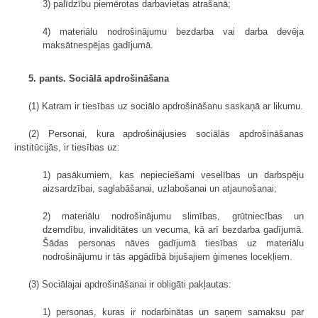
3) palīdzību piemērotas darbavietas atrašanā;
4) materiālu nodrošinājumu bezdarba vai darba devēja
maksātnespējas gadījumā.
5. pants. Sociālā apdrošināšana
(1) Katram ir tiesības uz sociālo apdrošināšanu saskaņā ar likumu.
(2) Personai, kura apdrošinājusies sociālās apdrošināšanas
institūcijās, ir tiesības uz:
1) pasākumiem, kas nepieciešami veselības un darbspēju
aizsardzībai, saglabāšanai, uzlabošanai un atjaunošanai;
2) materiālu nodrošinājumu slimības, grūtniecības un
dzemdību, invaliditātes un vecuma, kā arī bezdarba gadījumā.
Šādas personas nāves gadījumā tiesības uz materiālu
nodrošinājumu ir tās apgādībā bijušajiem ģimenes locekļiem.
(3) Sociālajai apdrošināšanai ir obligāti pakļautas:
1) personas, kuras ir nodarbinātas un saņem samaksu par