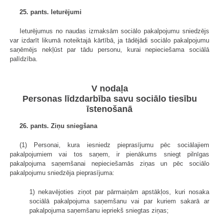
25. pants. Ieturējumi
Ieturējumus no naudas izmaksām sociālo pakalpojumu sniedzējs
var izdarīt likumā noteiktajā kārtībā, ja tādējādi sociālo pakalpojumu
saņēmējs nekļūst par tādu personu, kurai nepieciešama sociālā
palīdzība.
V nodaļa
Personas līdzdarbība savu sociālo tiesību
īstenošanā
26. pants. Ziņu sniegšana
(1) Personai, kura iesniedz pieprasījumu pēc sociālajiem
pakalpojumiem vai tos saņem, ir pienākums sniegt pilnīgas
pakalpojuma saņemšanai nepieciešamās ziņas un pēc sociālo
pakalpojumu sniedzēja pieprasījuma:
1) nekavējoties ziņot par pārmaiņām apstākļos, kuri nosaka
sociālā pakalpojuma saņemšanu vai par kuriem sakarā ar
pakalpojuma saņemšanu iepriekš sniegtas ziņas;