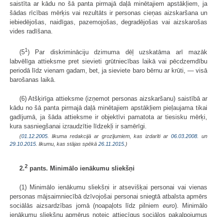
saistīta ar kādu no šā panta pirmajā daļā minētajiem apstākļiem, ja
šādas rīcības mērķis vai rezultāts ir personas cieņas aizskaršana un
iebiedējošas, naidīgas, pazemojošas, degradējošas vai aizskarošas
vides radīšana.
1
(5
) Par diskrimināciju dzimuma dēļ uzskatāma arī mazāk
labvēlīga attieksme pret sievieti grūtniecības laikā vai pēcdzemdību
periodā līdz vienam gadam, bet, ja sieviete baro bērnu ar krūti, — visā
barošanas laikā.
(6) Atšķirīga attieksme (izņemot personas aizskaršanu) saistībā ar
kādu no šā panta pirmajā daļā minētajiem apstākļiem pieļaujama tikai
gadījumā, ja šāda attieksme ir objektīvi pamatota ar tiesisku mērķi,
kura sasniegšanai izraudzītie līdzekļi ir samērīgi.
(
01.12.2005
. likuma redakcijā ar grozījumiem, kas izdarīti ar
06.03.2008.
un
29.10.2015
. likumu, kas stājas spēkā
26.11.2015.
)
2
2.
pants. Minimālo ienākumu sliekšņi
(1) Minimālo ienākumu sliekšņi ir atsevišķai personai vai vienas
personas mājsaimniecībā dzīvojošai personai sniegtā atbalsta apmērs
sociālās aizsardzības jomā (noapaļots līdz pilniem
euro
). Minimālo
ienākumu sliekšņu apmērus noteic attiecīgus sociālos pakalpojumus