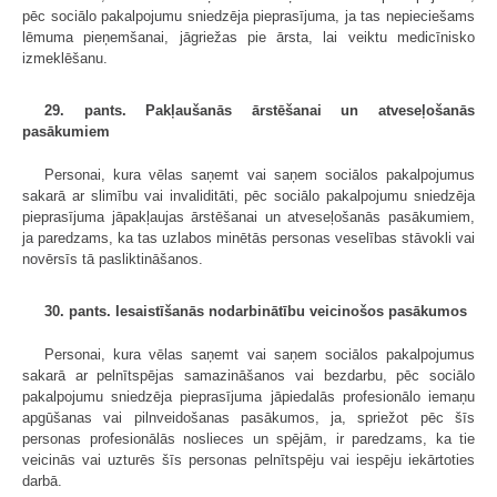
pēc sociālo pakalpojumu sniedzēja pieprasījuma, ja tas nepieciešams
lēmuma pieņemšanai, jāgriežas pie ārsta, lai veiktu medicīnisko
izmeklēšanu.
29. pants. Pakļaušanās ārstēšanai un atveseļošanās
pasākumiem
Personai, kura vēlas saņemt vai saņem sociālos pakalpojumus
sakarā ar slimību vai invaliditāti, pēc sociālo pakalpojumu sniedzēja
pieprasījuma jāpakļaujas ārstēšanai un atveseļošanās pasākumiem,
ja paredzams, ka tas uzlabos minētās personas veselības stāvokli vai
novērsīs tā pasliktināšanos.
30. pants. Iesaistīšanās nodarbinātību veicinošos pasākumos
Personai, kura vēlas saņemt vai saņem sociālos pakalpojumus
sakarā ar pelnītspējas samazināšanos vai bezdarbu, pēc sociālo
pakalpojumu sniedzēja pieprasījuma jāpiedalās profesionālo iemaņu
apgūšanas vai pilnveidošanas pasākumos, ja, spriežot pēc šīs
personas profesionālās noslieces un spējām, ir paredzams, ka tie
veicinās vai uzturēs šīs personas pelnītspēju vai iespēju iekārtoties
darbā.