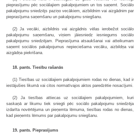
pieprasījumu pēc sociālajiem pakalpojumiem un tos saņemt. Sociālo
pakalpojumu sniedzējs paziņo vecākiem, aizbildnim vai aizgādnim par
pieprasījuma saņemšanu un pakalpojumu sniegšanu.
(2) Ja vecāki, aizbildnis vai aizgādnis vēlas ierobežot sociālo
pakalpojumu saņemšanu, viņiem jāiesniedz iesniegums sociālo
pakalpojumu sniedzējam. Pieprasījuma atsaukšanai vai atteikumam
saņemt sociālos pakalpojumus nepieciešama vecāku, aizbildņa vai
aizgādņa piekrišana.
18. pants. Tiesību rašanās
(1) Tiesības uz sociālajiem pakalpojumiem rodas no dienas, kad ir
iestājušies likumā vai citos normatīvajos aktos paredzētie nosacījumi.
(2) Ja tiesības attiecas uz sociālajiem pakalpojumiem, kuri
saskaņā ar likumu tiek sniegti pēc sociālo pakalpojumu sniedzēja
izdarīta novērtējuma un pieņemta lēmuma, tiesības rodas no dienas,
kad pieņemts lēmums par pakalpojumu sniegšanu.
19. pants. Pieprasījums