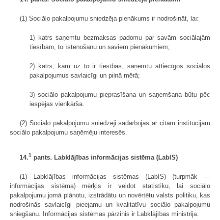
(1) Sociālo pakalpojumu sniedzēja pienākums ir nodrošināt, lai:
1) katrs saņemtu bezmaksas padomu par savām sociālajām
tiesībām, to īstenošanu un saviem pienākumiem;
2) katrs, kam uz to ir tiesības, saņemtu attiecīgos sociālos
pakalpojumus savlaicīgi un pilnā mērā;
3) sociālo pakalpojumu pieprasīšana un saņemšana būtu pēc
iespējas vienkārša.
(2) Sociālo pakalpojumu sniedzēji sadarbojas ar citām institūcijām
sociālo pakalpojumu saņēmēju interesēs.
1
14.
pants. Labklājības informācijas sistēma (LabIS)
(1) Labklājības informācijas sistēmas (LabIS) (turpmāk —
informācijas sistēma) mērķis ir veidot statistiku, lai sociālo
pakalpojumu jomā plānotu, izstrādātu un novērtētu valsts politiku, kas
nodrošinās savlaicīgi pieejamu un kvalitatīvu sociālo pakalpojumu
sniegšanu. Informācijas sistēmas pārzinis ir Labklājības ministrija.