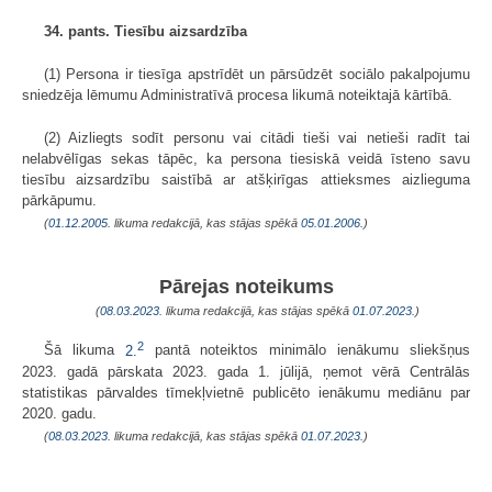
34. pants. Tiesību aizsardzība
(1) Persona ir tiesīga apstrīdēt un pārsūdzēt sociālo pakalpojumu
sniedzēja lēmumu Administratīvā procesa likumā noteiktajā kārtībā.
(2) Aizliegts sodīt personu vai citādi tieši vai netieši radīt tai
nelabvēlīgas sekas tāpēc, ka persona tiesiskā veidā īsteno savu
tiesību aizsardzību saistībā ar atšķirīgas attieksmes aizlieguma
pārkāpumu.
(
01.12.2005
. likuma redakcijā, kas stājas spēkā
05.01.2006.
)
Pārejas noteikums
(
08.03.2023
. likuma redakcijā, kas stājas spēkā
01.07.2023.
)
2
Šā likuma
2.
pantā noteiktos minimālo ienākumu sliekšņus
2023. gadā pārskata 2023. gada 1. jūlijā, ņemot vērā Centrālās
statistikas pārvaldes tīmekļvietnē publicēto ienākumu mediānu par
2020. gadu.
(
08.03.2023
. likuma redakcijā, kas stājas spēkā
01.07.2023.
)