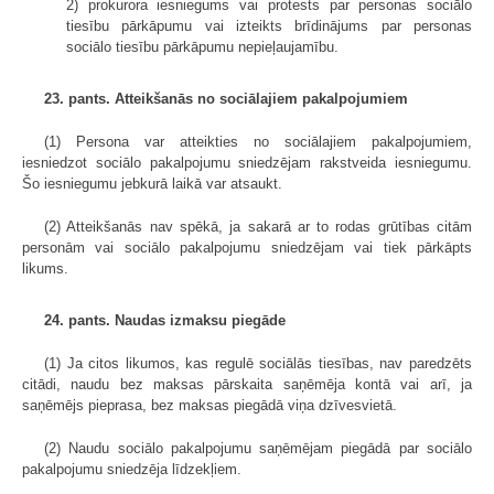
2) prokurora iesniegums vai protests par personas sociālo
tiesību pārkāpumu vai izteikts brīdinājums par personas
sociālo tiesību pārkāpumu nepieļaujamību.
23. pants. Atteikšanās no sociālajiem pakalpojumiem
(1) Persona var atteikties no sociālajiem pakalpojumiem,
iesniedzot sociālo pakalpojumu sniedzējam rakstveida iesniegumu.
Šo iesniegumu jebkurā laikā var atsaukt.
(2) Atteikšanās nav spēkā, ja sakarā ar to rodas grūtības citām
personām vai sociālo pakalpojumu sniedzējam vai tiek pārkāpts
likums.
24. pants. Naudas izmaksu piegāde
(1) Ja citos likumos, kas regulē sociālās tiesības, nav paredzēts
citādi, naudu bez maksas pārskaita saņēmēja kontā vai arī, ja
saņēmējs pieprasa, bez maksas piegādā viņa dzīvesvietā.
(2) Naudu sociālo pakalpojumu saņēmējam piegādā par sociālo
pakalpojumu sniedzēja līdzekļiem.