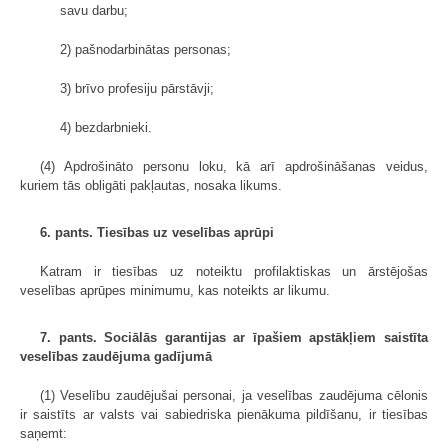
savu darbu;
2) pašnodarbinātas personas;
3) brīvo profesiju pārstāvji;
4) bezdarbnieki.
(4) Apdrošināto personu loku, kā arī apdrošināšanas veidus,
kuriem tās obligāti pakļautas, nosaka likums.
6. pants. Tiesības uz veselības aprūpi
Katram ir tiesības uz noteiktu profilaktiskas un ārstējošas
veselības aprūpes minimumu, kas noteikts ar likumu.
7. pants. Sociālās garantijas ar īpašiem apstākļiem saistīta
veselības zaudējuma gadījumā
(1) Veselību zaudējušai personai, ja veselības zaudējuma cēlonis
ir saistīts ar valsts vai sabiedriska pienākuma pildīšanu, ir tiesības
saņemt: