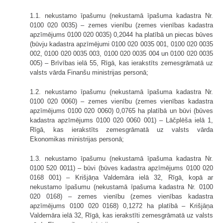
1.1. nekustamo īpašumu (nekustamā īpašuma kadastra Nr.
0100 020 0035) – zemes vienību (zemes vienības kadastra
apzīmējums 0100 020 0035) 0,2044 ha platībā un piecas būves
(būvju kadastra apzīmējumi 0100 020 0035 001, 0100 020 0035
002, 0100 020 0035 003, 0100 020 0035 004 un 0100 020 0035
005) – Brīvības ielā 55, Rīgā, kas ierakstīts zemesgrāmatā uz
valsts vārda Finanšu ministrijas personā;
1.2. nekustamo īpašumu (nekustamā īpašuma kadastra Nr.
0100 020 0060) – zemes vienību (zemes vienības kadastra
apzīmējums 0100 020 0060) 0,0765 ha platībā un būvi (būves
kadastra apzīmējums 0100 020 0060 001) – Lāčplēša ielā 1,
Rīgā, kas ierakstīts zemesgrāmatā uz valsts vārda
Ekonomikas ministrijas personā;
1.3. nekustamo īpašumu (nekustamā īpašuma kadastra Nr.
0100 520 0011) – būvi (būves kadastra apzīmējums 0100 020
0168 001) – Krišjāņa Valdemāra ielā 32, Rīgā, kopā ar
nekustamo īpašumu (nekustamā īpašuma kadastra Nr. 0100
020 0168) – zemes vienību (zemes vienības kadastra
apzīmējums 0100 020 0168) 0,1272 ha platībā – Krišjāņa
Valdemāra ielā 32, Rīgā, kas ierakstīti zemesgrāmatā uz valsts