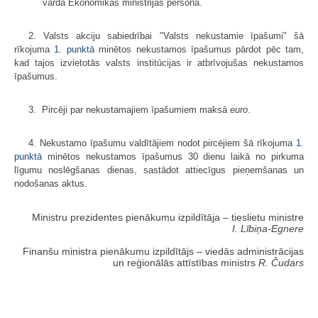
vārda Ekonomikas ministrijas personā.
2. Valsts akciju sabiedrībai "Valsts nekustamie īpašumi" šā
rīkojuma
1. punktā
minētos nekustamos īpašumus pārdot pēc tam,
kad tajos izvietotās valsts institūcijas ir atbrīvojušas nekustamos
īpašumus.
3. Pircēji par nekustamajiem īpašumiem maksā
euro
.
4. Nekustamo īpašumu valdītājiem nodot pircējiem šā rīkojuma
1.
punktā
minētos nekustamos īpašumus 30 dienu laikā no pirkuma
līgumu noslēgšanas dienas, sastādot attiecīgus pieņemšanas un
nodošanas aktus.
Ministru prezidentes pienākumu izpildītāja ‒ tieslietu ministre
I. Lībiņa-Egnere
Finanšu ministra pienākumu izpildītājs ‒ viedās administrācijas
un reģionālās attīstības ministrs
R. Čudars