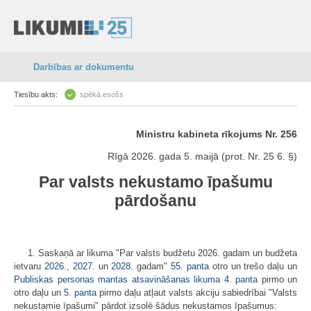
Darbības ar dokumentu
Tiesību akts:
spēkā esošs
Ministru kabineta rīkojums Nr. 256
Rīgā 2026. gada 5. maijā (prot. Nr. 25 6. §)
Par valsts nekustamo īpašumu
pārdošanu
1. Saskaņā ar likuma "Par valsts budžetu 2026. gadam un budžeta
ietvaru
2026.
,
2027.
un
2028.
gadam"
55. panta
otro un trešo daļu un
Publiskas personas mantas atsavināšanas likuma
4. panta
pirmo un
otro daļu un
5. panta
pirmo daļu atļaut valsts akciju sabiedrībai "Valsts
nekustamie īpašumi" pārdot izsolē šādus nekustamos īpašumus: