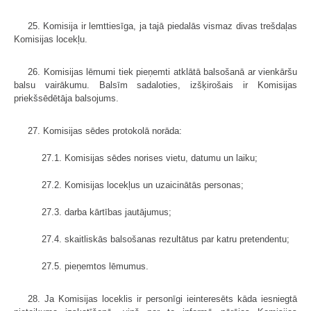
25. Komisija ir lemttiesīga, ja tajā piedalās vismaz divas trešdaļas
Komisijas locekļu.
26. Komisijas lēmumi tiek pieņemti atklātā balsošanā ar vienkāršu
balsu vairākumu. Balsīm sadaloties, izšķirošais ir Komisijas
priekšsēdētāja balsojums.
27. Komisijas sēdes protokolā norāda:
27.1. Komisijas sēdes norises vietu, datumu un laiku;
27.2. Komisijas locekļus un uzaicinātās personas;
27.3. darba kārtības jautājumus;
27.4. skaitliskās balsošanas rezultātus par katru pretendentu;
27.5. pieņemtos lēmumus.
28. Ja Komisijas loceklis ir personīgi ieinteresēts kāda iesniegtā