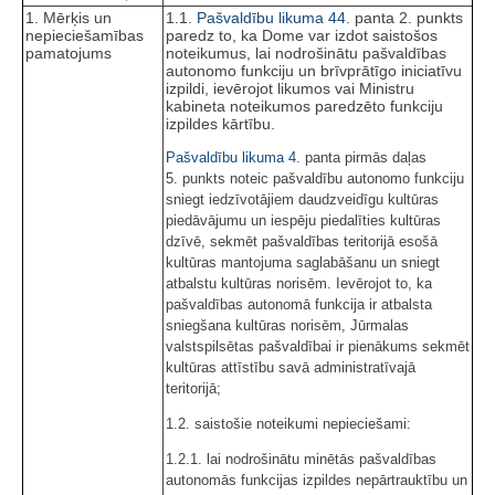
1. Mērķis un
1.1.
Pašvaldību likuma
44.
panta 2. punkts
nepieciešamības
paredz to, ka Dome var izdot saistošos
pamatojums
noteikumus, lai nodrošinātu pašvaldības
autonomo funkciju un brīvprātīgo iniciatīvu
izpildi, ievērojot likumos vai Ministru
kabineta noteikumos paredzēto funkciju
izpildes kārtību.
Pašvaldību likuma
4.
panta pirmās daļas
5. punkts noteic pašvaldību autonomo funkciju
sniegt iedzīvotājiem daudzveidīgu kultūras
piedāvājumu un iespēju piedalīties kultūras
dzīvē, sekmēt pašvaldības teritorijā esošā
kultūras mantojuma saglabāšanu un sniegt
atbalstu kultūras norisēm. Ievērojot to, ka
pašvaldības autonomā funkcija ir atbalsta
sniegšana kultūras norisēm, Jūrmalas
valstspilsētas pašvaldībai ir pienākums sekmēt
kultūras attīstību savā administratīvajā
teritorijā;
1.2. saistošie noteikumi nepieciešami:
1.2.1. lai nodrošinātu minētās pašvaldības
autonomās funkcijas izpildes nepārtrauktību un