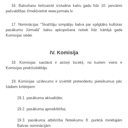
16. Balsošanu tiešsaistē izsludina katru gadu līdz 10. janvārim
pašvaldības tīmekļvietnē www.jurmala.lv.
17. Nominācijas "Skatītāju simpātiju balva par spilgtāko kultūras
pasākumu Jūrmalā" balsu apkopošana notiek līdz kārtējā gada
Komisijas sēdei.
IV. Komisija
18. Komisijas sastāvā ir astoņi locekļi, no kuriem viens ir
Komisijas priekšsēdētājs.
19. Komisijas uzdevums ir izvērtēt pretendentu pieteikumus pēc
šādiem kritērijiem:
19.1. pasākuma aktualitāte;
19.2. pasākuma apmeklētība;
19.3. pasākuma atbilstība Noteikumu 8. punktā minētajām
Balvas nominācijām.