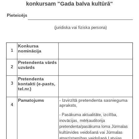
konkursam "Gada balva kultūrā"
Pieteicējs
(juridiska vai fiziska persona)
Konkursa
1
nominācija
Pretendenta vārds
2
uzvārds
Pretendenta
3
kontakti (e-pasts,
tel.nr.)
Pamatojums
- Izvirzītā pretendenta sasnieguma
4
apraksts,
- Pasākuma aktualitāte, izcilība,
inovācijas, mērķauditorija
pretendenta/pasākuma loma Jūrmalas
kultūrvides veidošanā vai Jūrmalas
atpazīstamības veidošanā Latvijas,