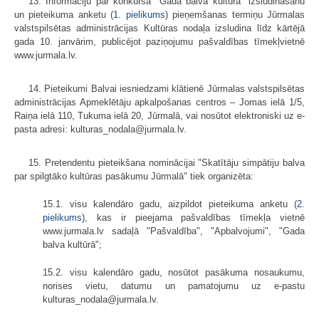
13. Informāciju par konkursa "Gada balva kultūrā" izsludināšanu
un pieteikuma anketu (
1. pielikums
) pieņemšanas termiņu Jūrmalas
valstspilsētas administrācijas Kultūras nodaļa izsludina līdz kārtējā
gada 10. janvārim, publicējot paziņojumu pašvaldības tīmekļvietnē
www.jurmala.lv.
14. Pieteikumi Balvai iesniedzami klātienē Jūrmalas valstspilsētas
administrācijas Apmeklētāju apkalpošanas centros – Jomas ielā 1/5,
Raiņa ielā 110, Tukuma ielā 20, Jūrmalā, vai nosūtot elektroniski uz e-
pasta adresi: kulturas_nodala@jurmala.lv.
15. Pretendentu pieteikšana nominācijai "Skatītāju simpātiju balva
par spilgtāko kultūras pasākumu Jūrmalā" tiek organizēta:
15.1. visu kalendāro gadu, aizpildot pieteikuma anketu (
2.
pielikums
), kas ir pieejama pašvaldības tīmekļa vietnē
www.jurmala.lv sadaļā "Pašvaldība", "Apbalvojumi", "Gada
balva kultūrā";
15.2. visu kalendāro gadu, nosūtot pasākuma nosaukumu,
norises vietu, datumu un pamatojumu uz e-pastu
kulturas_nodala@jurmala.lv.