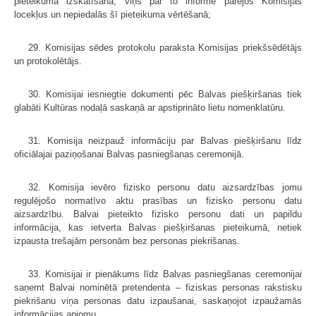
pieteikuma izskatīšanā, viņš par to informē pārējos Komisijas
locekļus un nepiedalās šī pieteikuma vērtēšanā;
29. Komisijas sēdes protokolu paraksta Komisijas priekšsēdētājs
un protokolētājs.
30. Komisijai iesniegtie dokumenti pēc Balvas piešķiršanas tiek
glabāti Kultūras nodaļā saskaņā ar apstiprināto lietu nomenklatūru.
31. Komisija neizpauž informāciju par Balvas piešķiršanu līdz
oficiālajai paziņošanai Balvas pasniegšanas ceremonijā.
32. Komisija ievēro fizisko personu datu aizsardzības jomu
regulējošo normatīvo aktu prasības un fizisko personu datu
aizsardzību. Balvai pieteikto fizisko personu dati un papildu
informācija, kas ietverta Balvas piešķiršanas pieteikumā, netiek
izpausta trešajām personām bez personas piekrišanas.
33. Komisijai ir pienākums līdz Balvas pasniegšanas ceremonijai
saņemt Balvai nominētā pretendenta – fiziskas personas rakstisku
piekrišanu viņa personas datu izpaušanai, saskaņojot izpaužamās
informācijas apjomu.