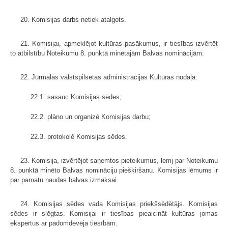
20. Komisijas darbs netiek atalgots.
21. Komisijai, apmeklējot kultūras pasākumus, ir tiesības izvērtēt
to atbilstību Noteikumu 8. punktā minētajām Balvas nominācijām.
22. Jūrmalas valstspilsētas administrācijas Kultūras nodaļa:
22.1. sasauc Komisijas sēdes;
22.2. plāno un organizē Komisijas darbu;
22.3. protokolē Komisijas sēdes.
23. Komisija, izvērtējot saņemtos pieteikumus, lemj par Noteikumu
8. punktā minēto Balvas nomināciju piešķiršanu. Komisijas lēmums ir
par pamatu naudas balvas izmaksai.
24. Komisijas sēdes vada Komisijas priekšsēdētājs. Komisijas
sēdes ir slēgtas. Komisijai ir tiesības pieaicināt kultūras jomas
ekspertus ar padomdevēja tiesībām.