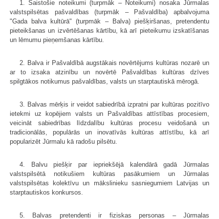
1. Saistošie noteikumi (turpmāk – Noteikumi) nosaka Jūrmalas
valstspilsētas pašvaldības (turpmāk – Pašvaldība) apbalvojuma
"Gada balva kultūrā" (turpmāk – Balva) piešķiršanas, pretendentu
pieteikšanas un izvērtēšanas kārtību, kā arī pieteikumu izskatīšanas
un lēmumu pieņemšanas kārtību.
2. Balva ir Pašvaldībā augstākais novērtējums kultūras nozarē un
ar to izsaka atzinību un novērtē Pašvaldības kultūras dzīves
spilgtākos notikumus pašvaldības, valsts un starptautiskā mērogā.
3. Balvas mērķis ir veidot sabiedrībā izpratni par kultūras pozitīvo
ietekmi uz kopējiem valsts un Pašvaldības attīstības procesiem,
veicināt sabiedrības līdzdalību kultūras procesu veidošanā un
tradicionālās, populārās un inovatīvās kultūras attīstību, kā arī
popularizēt Jūrmalu kā radošu pilsētu.
4. Balvu piešķir par iepriekšējā kalendārā gadā Jūrmalas
valstspilsētā notikušiem kultūras pasākumiem un Jūrmalas
valstspilsētas kolektīvu un mākslinieku sasniegumiem Latvijas un
starptautiskos konkursos.
5. Balvas pretendenti ir fiziskas personas – Jūrmalas