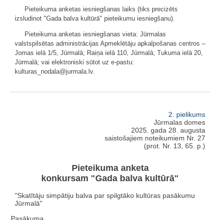
Pieteikuma anketas iesniegšanas laiks (tiks precizēts
izsludinot "Gada balva kultūrā" pieteikumu iesniegšanu).
Pieteikuma anketas iesniegšanas vieta: Jūrmalas
valstspilsētas administrācijas Apmeklētāju apkalpošanas centros –
Jomas ielā 1/5, Jūrmalā; Raiņa ielā 110, Jūrmalā; Tukuma ielā 20,
Jūrmalā; vai elektroniski sūtot uz e-pastu:
kulturas_nodala@jurmala.lv.
2. pielikums
Jūrmalas domes
2025. gada 28. augusta
saistošajiem noteikumiem Nr. 27
(prot. Nr. 13, 65. p.)
Pieteikuma anketa
konkursam "Gada balva kultūrā"
"Skatītāju simpātiju balva par spilgtāko kultūras pasākumu
Jūrmalā"
Pasākuma