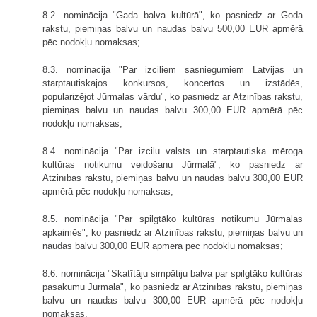
8.2. nominācija "Gada balva kultūrā", ko pasniedz ar Goda
rakstu, piemiņas balvu un naudas balvu 500,00 EUR apmērā
pēc nodokļu nomaksas;
8.3. nominācija "Par izciliem sasniegumiem Latvijas un
starptautiskajos konkursos, koncertos un izstādēs,
popularizējot Jūrmalas vārdu", ko pasniedz ar Atzinības rakstu,
piemiņas balvu un naudas balvu 300,00 EUR apmērā pēc
nodokļu nomaksas;
8.4. nominācija "Par izcilu valsts un starptautiska mēroga
kultūras notikumu veidošanu Jūrmalā", ko pasniedz ar
Atzinības rakstu, piemiņas balvu un naudas balvu 300,00 EUR
apmērā pēc nodokļu nomaksas;
8.5. nominācija "Par spilgtāko kultūras notikumu Jūrmalas
apkaimēs", ko pasniedz ar Atzinības rakstu, piemiņas balvu un
naudas balvu 300,00 EUR apmērā pēc nodokļu nomaksas;
8.6. nominācija "Skatītāju simpātiju balva par spilgtāko kultūras
pasākumu Jūrmalā", ko pasniedz ar Atzinības rakstu, piemiņas
balvu un naudas balvu 300,00 EUR apmērā pēc nodokļu
nomaksas.