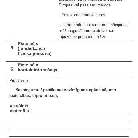
Eiropas vai pasaules mērogā
- Pasākuma apmeklējums
- Ja pretendentu izvirza nominācijai par
mūža ieguldījumu, pieteikumam
jāpievieno pretendenta CV.
Pieteicējs
5
(juridiska vai
fiziska persona)
Pieteicēja
6
kontaktinformācija
Pielikumā:
Sasniegumu / pasākuma nozīmīguma apliecinājums
(pateicības, diplomi u.c.),
vizuālais
materiāls: