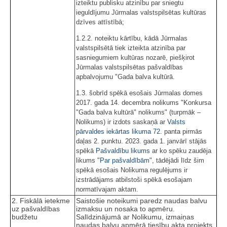
izteiktu publisku atzinību par sniegtu
ieguldījumu Jūrmalas valstspilsētas kultūras
dzīves attīstībā;
1.2.2. noteiktu kārtību, kādā Jūrmalas
valstspilsētā tiek izteikta atzinība par
sasniegumiem kultūras nozarē, piešķirot
Jūrmalas valstspilsētas pašvaldības
apbalvojumu "Gada balva kultūrā.
1.3. šobrīd spēkā esošais Jūrmalas domes
2017. gada 14. decembra nolikums "Konkursa
"Gada balva kultūrā" nolikums" (turpmāk –
Nolikums) ir izdots saskaņā ar
Valsts
pārvaldes iekārtas likuma
72.
panta pirmās
daļas 2. punktu. 2023. gada 1. janvārī stājās
spēkā
Pašvaldību likums
ar ko spēku zaudēja
likums "
Par pašvaldībām
", tādējādi līdz šim
spēkā esošais Nolikuma regulējums ir
izstrādājams atbilstoši spēkā esošajam
normatīvajam aktam.
2. Fiskālā ietekme
Saistošie noteikumi paredz naudas balvu
uz pašvaldības
izmaksu un nosaka to apmēru.
budžetu
Salīdzinājumā ar Nolikumu, izmaiņas
naudas balvu apmērā tiesību akta projekts