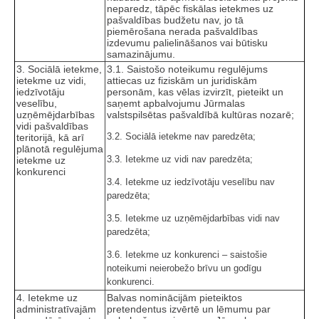
neparedz, tāpēc fiskālas ietekmes uz
pašvaldības budžetu nav, jo tā
piemērošana nerada pašvaldības
izdevumu palielināšanos vai būtisku
samazinājumu.
3. Sociālā ietekme,
3.1. Saistošo noteikumu regulējums
ietekme uz vidi,
attiecas uz fiziskām un juridiskām
iedzīvotāju
personām, kas vēlas izvirzīt, pieteikt un
veselību,
saņemt apbalvojumu Jūrmalas
uzņēmējdarbības
valstspilsētas pašvaldībā kultūras nozarē;
vidi pašvaldības
3.2. Sociālā ietekme nav paredzēta;
teritorijā, kā arī
plānotā regulējuma
3.3. Ietekme uz vidi nav paredzēta;
ietekme uz
konkurenci
3.4. Ietekme uz iedzīvotāju veselību nav
paredzēta;
3.5. Ietekme uz uzņēmējdarbības vidi nav
paredzēta;
3.6. Ietekme uz konkurenci – saistošie
noteikumi neierobežo brīvu un godīgu
konkurenci.
4. Ietekme uz
Balvas nominācijām pieteiktos
administratīvajām
pretendentus izvērtē un lēmumu par