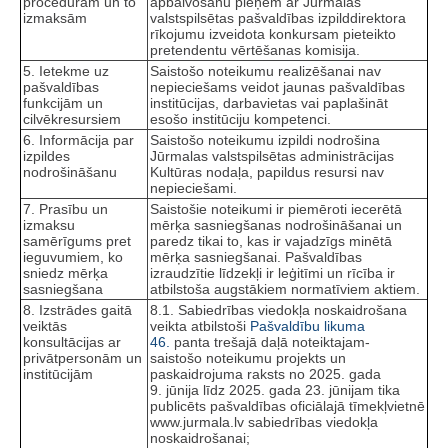
procedūrām un to
apbalvošanu pieņem ar Jūrmalas
izmaksām
valstspilsētas pašvaldības izpilddirektora
rīkojumu izveidota konkursam pieteikto
pretendentu vērtēšanas komisija.
5. Ietekme uz
Saistošo noteikumu realizēšanai nav
pašvaldības
nepieciešams veidot jaunas pašvaldības
funkcijām un
institūcijas, darbavietas vai paplašināt
cilvēkresursiem
esošo institūciju kompetenci.
6. Informācija par
Saistošo noteikumu izpildi nodrošina
izpildes
Jūrmalas valstspilsētas administrācijas
nodrošināšanu
Kultūras nodaļa, papildus resursi nav
nepieciešami.
7. Prasību un
Saistošie noteikumi ir piemēroti iecerētā
izmaksu
mērķa sasniegšanas nodrošināšanai un
samērīgums pret
paredz tikai to, kas ir vajadzīgs minētā
ieguvumiem, ko
mērķa sasniegšanai. Pašvaldības
sniedz mērķa
izraudzītie līdzekļi ir leģitīmi un rīcība ir
sasniegšana
atbilstoša augstākiem normatīviem aktiem.
8. Izstrādes gaitā
8.1. Sabiedrības viedokļa noskaidrošana
veiktās
veikta atbilstoši
Pašvaldību likuma
konsultācijas ar
46.
panta trešajā daļā noteiktajam-
privātpersonām un
saistošo noteikumu projekts un
institūcijām
paskaidrojuma raksts no 2025. gada
9. jūnija līdz 2025. gada 23. jūnijam tika
publicēts pašvaldības oficiālajā tīmekļvietnē
www.jurmala.lv sabiedrības viedokļa
noskaidrošanai;