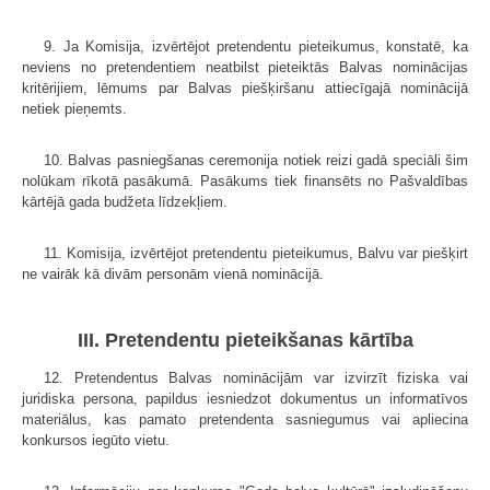
9. Ja Komisija, izvērtējot pretendentu pieteikumus, konstatē, ka
neviens no pretendentiem neatbilst pieteiktās Balvas nominācijas
kritērijiem, lēmums par Balvas piešķiršanu attiecīgajā nominācijā
netiek pieņemts.
10. Balvas pasniegšanas ceremonija notiek reizi gadā speciāli šim
nolūkam rīkotā pasākumā. Pasākums tiek finansēts no Pašvaldības
kārtējā gada budžeta līdzekļiem.
11. Komisija, izvērtējot pretendentu pieteikumus, Balvu var piešķirt
ne vairāk kā divām personām vienā nominācijā.
III. Pretendentu pieteikšanas kārtība
12. Pretendentus Balvas nominācijām var izvirzīt fiziska vai
juridiska persona, papildus iesniedzot dokumentus un informatīvos
materiālus, kas pamato pretendenta sasniegumus vai apliecina
konkursos iegūto vietu.