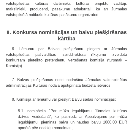
valstspilsētas kultūras darbinieki, kultūras projektu vadītāji,
mākslinieki, producenti, pasākumu atbalstītāji, kā arī Jūrmalas
valstspilsētā notikušo kultūras pasākumu organizatori.
II. Konkursa nominācijas un balvu piešķiršanas
kārtība
6. Lēmumu par Balvas piešķiršanu pieņem ar Jūrmalas
valstspilsētas pašvaldības izpilddirektora rīkojumu izveidota
konkursam pieteikto pretendentu vērtēšanas komisija (turpmāk –
Komisija).
7. Balvas piešķiršanas norisi nodrošina Jūrmalas valstspilsētas
administrācijas Kultūras nodaļa apstiprinātā budžeta ietvaros.
8. Komisija ar lēmumu var piešķirt Balvu šādās nominācijās:
8.1. nominācija "Par mūža ieguldījumu Jūrmalas kultūras
dzīves veidošanā", ko pasniedz ar Apbalvojumu par mūža
ieguldījumu, piemiņas balvu un naudas balvu 1000,00 EUR
apmērā pēc nodokļu nomaksas;