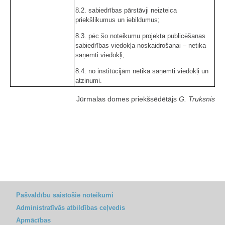
8.2. sabiedrības pārstāvji neizteica
priekšlikumus un iebildumus;
8.3. pēc šo noteikumu projekta publicēšanas
sabiedrības viedokļa noskaidrošanai – netika
saņemti viedokļi;
8.4. no institūcijām netika saņemti viedokļi un
atzinumi.
Jūrmalas domes priekšsēdētājs
G. Truksnis
Pašvaldību saistošie noteikumi
Administratīvās atbildības ceļvedis
Apmācības