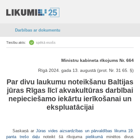
Darbības ar dokumentu
Tiesību akts:
spēkā esošs
Ministru kabineta rīkojums Nr. 664
Rīgā 2024. gada 13. augustā (prot. Nr. 31 65. §)
Par divu laukumu noteikšanu Baltijas
jūras Rīgas līcī akvakultūras darbībai
nepieciešamo iekārtu ierīkošanai un
ekspluatācijai
Saskaņā ar
Jūras vides aizsardzības un pārvaldības likuma
19.
panta trešo daļu
noteikt šā rīkojuma
pielikumā
minētos divus