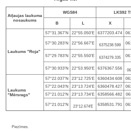
WGS84
LKS92 
Atļaujas laukuma
nosaukums
B
L
X
57°31.367'N
22°55.050'E
6377203.474
06
57°30.283'N
22°56.667'E
06
6375238.599
Laukums "Roja"
57°29.783'N
22°55.550'E
06
6374279.335
57°30.933'N
22°53.950'E
6376367.556
06
57°22.037'N
23°12.725'E
6360434.608
06
57°22.043'N
23°13.724'E
6360478.427
06
Laukums
57°21.012'N
23°13.734'E
6358566.482
06
"Mērsrags"
57°21.012'N
6358531.791
06
23°12.674'E
Piezīmes.