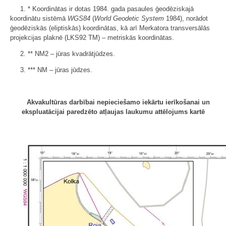
1. * Koordinātas ir dotas 1984. gada pasaules ģeodēziskajā
koordinātu sistēmā
WGS84
(
World Geodetic System
1984), norādot
ģeodēziskās (eliptiskās) koordinātas, kā arī Merkatora transversālās
projekcijas plaknē (LKS92 TM) – metriskās koordinātas.
2. ** NM2 – jūras kvadrātjūdzes.
3. *** NM – jūras jūdzes.
Akvakultūras darbībai nepieciešamo iekārtu ierīkošanai un
ekspluatācijai paredzēto atļaujas laukumu attēlojums kartē