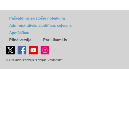
Pašvaldību saistošie noteikumi
Administratīvās atbildības ceļvedis
Apmācības
Pilnā versija
Par Likumi.lv
© Oficiālais izdevējs "Latvijas Vēstnesis"