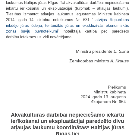
laukumus Baltijas jūras Rīgas līcī akvakultūras darbībai nepieciešamo
iekārtu ierīkošanai un ekspluatācijai (turpmāk – atļaujas laukumi).
Tiesības izmantot atļaujas laukumus iegūstamas Ministru kabineta
2014. gada 14. oktobra noteikumos Nr. 631 "
Latvijas Republikas
iekšējo jūras ūdeņu, teritoriālās jūras un ekskluzīvās ekonomiskās
zonas būvju būvnoteikumi
" noteiktajā kārtībā pēc paredzēto
darbību ietekmes uz vidi novērtējuma.
Ministru prezidente
E. Siliņa
Zemkopības ministrs
A. Krauze
Pielikums
Ministru kabineta
2024. gada 13. augusta
rīkojumam Nr. 664
Akvakultūras darbībai nepieciešamo iekārtu
ierīkošanai un ekspluatācijai paredzēto divu
atļaujas laukumu koordinātas* Baltijas jūras
Rīgas līcī