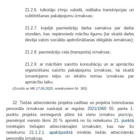
21.2.6. tulkotāju zīmju valodā, reāllaika transkripcijas un
subtitrēšanas pakalpojumu izmaksas;
21.2.7. kopējā pasniedzēju darba samaksa par darba
stundām, kas nepārsniedz mācību ilgumu (tai skaitā darba
devēja valsts sociālās apdrošināšanas obligātās iemaksas);
21.2.8. pasniedzēju ceļa (transporta) izmaksas;
21.2.9. ar mācībām saistīto konsultāciju un ar apmācību
organizēšanu saistīto pakalpojumu izmaksas, tai skaitā
izmantojamo telpu un iekārtu nomas izmaksas par
apmācību laiku.
(Grozīts ar MK
17.06.2025.
noteikumiem Nr. 365)
22. Tiešās attiecināmās projekta vadības un projekta īstenošanas
personāla izmaksas saskaņā ar regulas
2021/1060
55. panta 1.
punktu projekta iesniegumā plāno kā vienu izmaksu pozīciju,
piemērojot vienoto likmi 20 % apmērā no šo noteikumu
21. punktā
minētajām tiešajām attiecināmajām izmaksām, kas nav šo
noteikumu
21.1.2.1. apakšpunktā
minētās tiešās attiecināmās
personāla izmaksas.