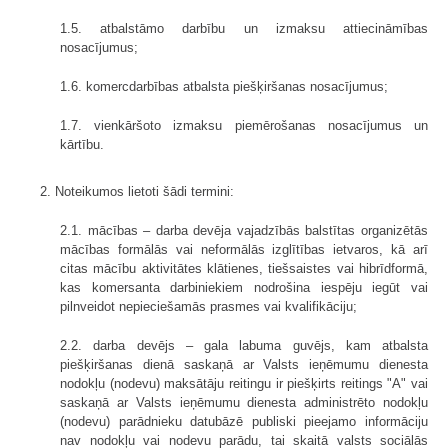
1.5. atbalstāmo darbību un izmaksu attiecināmības
nosacījumus;
1.6. komercdarbības atbalsta piešķiršanas nosacījumus;
1.7. vienkāršoto izmaksu piemērošanas nosacījumus un
kārtību.
2. Noteikumos lietoti šādi termini:
2.1. mācības – darba devēja vajadzībās balstītas organizētās
mācības formālās vai neformālās izglītības ietvaros, kā arī
citas mācību aktivitātes klātienes, tiešsaistes vai hibrīdformā,
kas komersanta darbiniekiem nodrošina iespēju iegūt vai
pilnveidot nepieciešamās prasmes vai kvalifikāciju;
2.2. darba devējs – gala labuma guvējs, kam atbalsta
piešķiršanas dienā saskaņā ar Valsts ieņēmumu dienesta
nodokļu (nodevu) maksātāju reitingu ir piešķirts reitings "A" vai
saskaņā ar Valsts ieņēmumu dienesta administrēto nodokļu
(nodevu) parādnieku datubāzē publiski pieejamo informāciju
nav nodokļu vai nodevu parādu, tai skaitā valsts sociālās