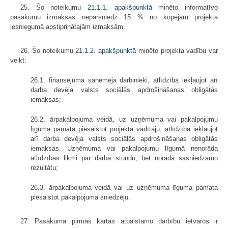
25. Šo noteikumu
21.1.1. apakšpunktā
minēto informatīvo
pasākumu izmaksas nepārsniedz 15 % no kopējām projekta
iesniegumā apstiprinātajām izmaksām.
26. Šo noteikumu
21.1.2. apakšpunktā
minēto projekta vadību var
veikt:
26.1. finansējuma saņēmēja darbinieki, atlīdzībā iekļaujot arī
darba devēja valsts sociālās apdrošināšanas obligātās
iemaksas;
26.2. ārpakalpojuma veidā, uz uzņēmuma vai pakalpojumu
līguma pamata piesaistot projekta vadītāju, atlīdzībā iekļaujot
arī darba devēja valsts sociālās apdrošināšanas obligātās
iemaksas. Uzņēmuma vai pakalpojumu līgumā nenorāda
atlīdzības likmi par darba stundu, bet norāda sasniedzamo
rezultātu;
26.3. ārpakalpojuma veidā vai uz uzņēmuma līguma pamata
piesaistot pakalpojuma sniedzēju.
27. Pasākuma pirmās kārtas atbalstāmo darbību ietvaros ir