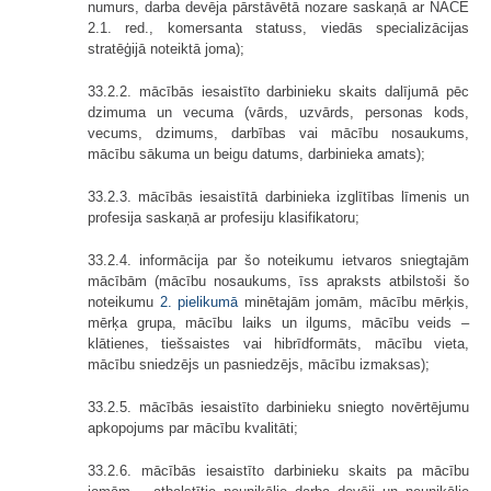
numurs, darba devēja pārstāvētā nozare saskaņā ar NACE
2.1. red., komersanta statuss, viedās specializācijas
stratēģijā noteiktā joma);
33.2.2. mācībās iesaistīto darbinieku skaits dalījumā pēc
dzimuma un vecuma (vārds, uzvārds, personas kods,
vecums, dzimums, darbības vai mācību nosaukums,
mācību sākuma un beigu datums, darbinieka amats);
33.2.3. mācībās iesaistītā darbinieka izglītības līmenis un
profesija saskaņā ar profesiju klasifikatoru;
33.2.4. informācija par šo noteikumu ietvaros sniegtajām
mācībām (mācību nosaukums, īss apraksts atbilstoši šo
noteikumu
2. pielikumā
minētajām jomām, mācību mērķis,
mērķa grupa, mācību laiks un ilgums, mācību veids –
klātienes, tiešsaistes vai hibrīdformāts, mācību vieta,
mācību sniedzējs un pasniedzējs, mācību izmaksas);
33.2.5. mācībās iesaistīto darbinieku sniegto novērtējumu
apkopojums par mācību kvalitāti;
33.2.6. mācībās iesaistīto darbinieku skaits pa mācību