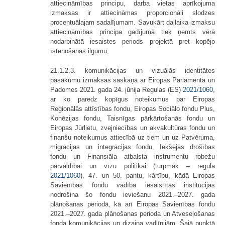
attiecināmības principu, darba vietas aprīkojuma
izmaksas ir attiecināmas proporcionāli slodzes
procentuālajam sadalījumam. Savukārt daļlaika izmaksu
attiecināmības principa gadījumā tiek ņemts vērā
nodarbinātā iesaistes periods projektā pret kopējo
īstenošanas ilgumu;
21.1.2.3. komunikācijas un vizuālās identitātes
pasākumu izmaksas saskaņā ar Eiropas Parlamenta un
Padomes 2021. gada 24. jūnija Regulas (ES)
2021/1060
,
ar ko paredz kopīgus noteikumus par Eiropas
Reģionālās attīstības fondu, Eiropas Sociālo fondu Plus,
Kohēzijas fondu, Taisnīgas pārkārtošanās fondu un
Eiropas Jūrlietu, zvejniecības un akvakultūras fondu un
finanšu noteikumus attiecībā uz tiem un uz Patvēruma,
migrācijas un integrācijas fondu, Iekšējās drošības
fondu un Finansiāla atbalsta instrumentu robežu
pārvaldībai un vīzu politikai (turpmāk – regula
2021/1060
), 47. un 50. pantu, kārtību, kādā Eiropas
Savienības fondu vadībā iesaistītās institūcijas
nodrošina šo fondu ieviešanu 2021.–2027. gada
plānošanas periodā, kā arī Eiropas Savienības fondu
2021.–2027. gada plānošanas perioda un Atveseļošanas
fonda komunikācijas un dizaina vadlīnijām. Šajā punktā