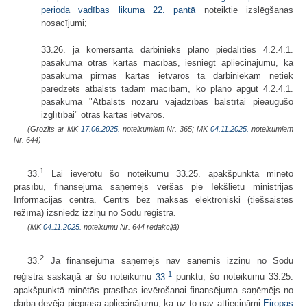
perioda vadības likuma 22. pantā
noteiktie izslēgšanas
nosacījumi;
33.26. ja komersanta darbinieks plāno piedalīties 4.2.4.1.
pasākuma otrās kārtas mācībās, iesniegt apliecinājumu, ka
pasākuma pirmās kārtas ietvaros tā darbiniekam netiek
paredzēts atbalsts tādām mācībām, ko plāno apgūt 4.2.4.1.
pasākuma "Atbalsts nozaru vajadzībās balstītai pieaugušo
izglītībai" otrās kārtas ietvaros.
(Grozīts ar MK
17.06.2025.
noteikumiem Nr. 365; MK
04.11.2025.
noteikumiem
Nr. 644)
1
33.
Lai ievērotu šo noteikumu 33.25. apakšpunktā minēto
prasību, finansējuma saņēmējs vēršas pie Iekšlietu ministrijas
Informācijas centra. Centrs bez maksas elektroniski (tiešsaistes
režīmā) izsniedz izziņu no Sodu reģistra.
(MK
04.11.2025.
noteikumu Nr. 644 redakcijā)
2
33.
Ja finansējuma saņēmējs nav saņēmis izziņu no Sodu
1
reģistra saskaņā ar šo noteikumu
33.
punktu, šo noteikumu 33.25.
apakšpunktā minētās prasības ievērošanai finansējuma saņēmējs no
darba devēja pieprasa apliecinājumu, ka uz to nav attiecināmi
Eiropas