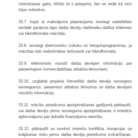
īstenošanas gaitu, tiklīdz tā ir pieejama, bet ne retāk kā reizi
trijos mēnešos;
33.7. kopā ar maksājuma pieprasījumu iesniegt sadarbības
iestādē paraksta lapu darba devēju darbinieku dalībai klātienes
vai hibrīdformāta mācībās;
33.8. iesniegt elektronisku izdruku no lietojumprogrammas, ja
mācības tiek nodrošinātas tiešsaistē vai hibrīdformātā;
33.9. elektroniski nosūtīt darba devējam informāciju par
pieņemtajiem komercdarbības atbalsta lēmumiem;
33.10. uzglabāt projekta lietvedībā darba devēja iesniegtos
iesniegumus, pieņemtos atbalsta lēmumus un darba devējam
nosūtīto informāciju;
33.11. mācību pieteikuma apstiprināšanas gadījumā pārbaudīt,
vai darba devējs pirms iesnieguma apstiprināšanas ir sniedzis
apliecinājumu par dubultā finansējuma neesību;
33.12. pārbaudīt un novērst interešu konflikta, korupcijas un
krāpšanas risku pirms darba devēja pieteikuma izskatīšanas,