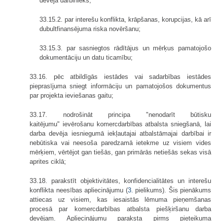
devēja darbinieks;
33.15.2. par interešu konflikta, krāpšanas, korupcijas, kā arī
dubultfinansējuma riska novēršanu;
33.15.3. par sasniegtos rādītājus un mērķus pamatojošo
dokumentāciju un datu ticamību;
33.16. pēc atbildīgās iestādes vai sadarbības iestādes
pieprasījuma sniegt informāciju un pamatojošos dokumentus
par projekta ieviešanas gaitu;
33.17. nodrošināt principa "nenodarīt būtisku
kaitējumu" ievērošanu komercdarbības atbalsta sniegšanā, lai
darba devēja iesniegumā iekļautajai atbalstāmajai darbībai ir
nebūtiska vai neesoša paredzamā ietekme uz visiem vides
mērķiem, vērtējot gan tiešās, gan primārās netiešās sekas visā
aprites ciklā;
33.18. parakstīt objektivitātes, konfidencialitātes un interešu
konflikta neesības apliecinājumu (
3.
pielikums). Šis pienākums
attiecas uz visiem, kas iesaistās lēmuma pieņemšanas
procesā par komercdarbības atbalsta piešķiršanu darba
devējam. Apliecinājumu paraksta pirms pieteikuma