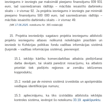
iesniegums ir iesniegts par maksimāli pieejamo finansējumu 939 931
euro
, tad sasniedzamais rādītājs – mācībās iesaistīto darbinieku
skaits – ir vismaz 92. Ja projekta iesniegums ir iesniegts par minimāli
pieejamo finansējumu 500 000
euro
, tad sasniedzamais rādītājs –
mācībās iesaistīto darbinieku skaits – ir vismaz 49.
(MK
17.06.2025.
noteikumu Nr. 365 redakcijā)
15. Projekta iesniedzējs sagatavo projekta iesniegumu atbilstoši
projektu iesniegumu atlases nolikumā noteiktajām prasībām un
iesniedz to Kohēzijas politikas fondu vadības informācijas sistēmā
(turpmāk – vadības informācijas sistēma), pievienojot:
15.1. iekšējo kārtību komercdarbības atbalsta piešķiršanai
darba devējam, tai skaitā paredzot nosacījumu, ka atbalsts
prioritāri tiek piešķirts reģionos ar zemāku iekšzemes
kopproduktu;
15.2. norādi par
de minimis
sistēmā izveidotās un apstiprinātās
veidlapas identifikācijas numuru;
15.3. apliecinājumu, ka tiks izstrādāta atbilstoša iekšējās
kontroles sistēma, ievērojot šo noteikumu
33.19. apakšpunktu
.