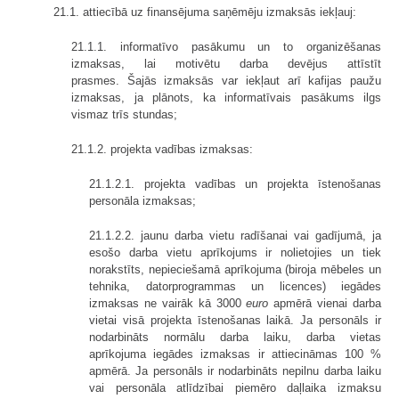
21.1. attiecībā uz finansējuma saņēmēju izmaksās iekļauj:
21.1.1. informatīvo pasākumu un to organizēšanas
izmaksas, lai motivētu darba devējus attīstīt
prasmes. Šajās izmaksās var iekļaut arī kafijas paužu
izmaksas, ja plānots, ka informatīvais pasākums ilgs
vismaz trīs stundas;
21.1.2. projekta vadības izmaksas:
21.1.2.1. projekta vadības un projekta īstenošanas
personāla izmaksas;
21.1.2.2. jaunu darba vietu radīšanai vai gadījumā, ja
esošo darba vietu aprīkojums ir nolietojies un tiek
norakstīts, nepieciešamā aprīkojuma (biroja mēbeles un
tehnika, datorprogrammas un licences) iegādes
izmaksas ne vairāk kā 3000
euro
apmērā vienai darba
vietai visā projekta īstenošanas laikā. Ja personāls ir
nodarbināts normālu darba laiku, darba vietas
aprīkojuma iegādes izmaksas ir attiecināmas 100 %
apmērā. Ja personāls ir nodarbināts nepilnu darba laiku
vai personāla atlīdzībai piemēro daļlaika izmaksu