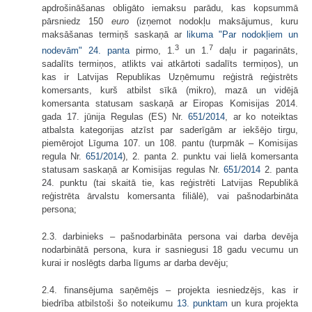
apdrošināšanas obligāto iemaksu parādu, kas kopsummā
pārsniedz 150
euro
(izņemot nodokļu maksājumus, kuru
maksāšanas termiņš saskaņā ar
likuma "Par nodokļiem un
3
7
nodevām" 24. panta
pirmo, 1.
un 1.
daļu ir pagarināts,
sadalīts termiņos, atlikts vai atkārtoti sadalīts termiņos), un
kas ir Latvijas Republikas Uzņēmumu reģistrā reģistrēts
komersants, kurš atbilst sīkā (mikro), mazā un vidējā
komersanta statusam saskaņā ar Eiropas Komisijas 2014.
gada 17. jūnija Regulas (ES) Nr.
651/2014
, ar ko noteiktas
atbalsta kategorijas atzīst par saderīgām ar iekšējo tirgu,
piemērojot Līguma 107. un 108. pantu (turpmāk – Komisijas
regula Nr.
651/2014
), 2. panta 2. punktu vai lielā komersanta
statusam saskaņā ar Komisijas regulas Nr.
651/2014
2. panta
24. punktu (tai skaitā tie, kas reģistrēti Latvijas Republikā
reģistrēta ārvalstu komersanta filiālē), vai pašnodarbināta
persona;
2.3. darbinieks – pašnodarbināta persona vai darba devēja
nodarbinātā persona, kura ir sasniegusi 18 gadu vecumu un
kurai ir noslēgts darba līgums ar darba devēju;
2.4. finansējuma saņēmējs – projekta iesniedzējs, kas ir
biedrība atbilstoši šo noteikumu
13. punktam
un kura projekta