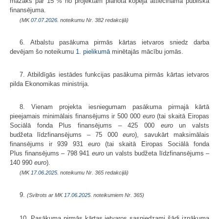
mazāks par 15 % no projektam plānotā kopējā attiecināmā publiskā
finansējuma.
(MK
07.07.2026.
noteikumu Nr. 382 redakcijā)
6. Atbalstu pasākuma pirmās kārtas ietvaros sniedz darba
devējam šo noteikumu
1. pielikumā
minētajās mācību jomās.
7. Atbildīgās iestādes funkcijas pasākuma pirmās kārtas ietvaros
pilda Ekonomikas ministrija.
8. Vienam projekta iesniegumam pasākuma pirmajā kārtā
pieejamais minimālais finansējums ir 500 000
euro
(tai skaitā Eiropas
Sociālā fonda Plus finansējums – 425 000
euro
un valsts
budžeta līdzfinansējums – 75 000
euro
), savukārt maksimālais
finansējums ir 939 931
euro
(tai skaitā Eiropas Sociālā fonda
Plus finansējums – 798 941
euro
un valsts budžeta līdzfinansējums –
140 990
euro
).
(MK
17.06.2025.
noteikumu Nr. 365 redakcijā)
9.
(Svītrots ar MK
17.06.2025.
noteikumiem Nr. 365)
10. Pasākuma pirmās kārtas ietvaros sasniedzami šādi iznākuma