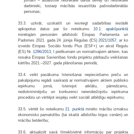
jomām – atbalstītie neunikālie darba devēji un neunikālie
darbinieki, tostarp mācībās iesaistītās pašnodarbinātās
personas;
33.3. uzkrāt, uzskaitīt un iesniegt sadarbības iestādē
apkopotus datus par šo noteikumu
10.1. apakšpunktā
minētajām personām atbilstoši Eiropas Parlamenta un
Padomes 2021. gada 24. jūnija Regulas (ES)
2021/1057
, ar ko
izveido Eiropas Sociālo fondu Plus (ESF+) un atceļ Regulu
(ES) Nr.
1296/2013
, I pielikumam un normatīvajiem aktiem, kas
nosaka Eiropas Savienības fondu projektu pārbaužu veikšanas
kārtību 2021.–2027. gada plānošanas periodā;
33.4. veikt pasākuma īstenošanai nepieciešamo preču un
pakalpojumu iegādi saskaņā ar normatīvajiem aktiem publisko
iepirkumu jomā, īstenojot atklātu, pārredzamu,
nediskriminējošu un konkurenci neierobežojošu iepirkuma
procedūru un vērtējot iespēju veikt sociāli atbildīgu iepirkumu;
33.5. vērtēt šo noteikumu
21.
punktā
minēto mācību izmaksu
ekonomisko pamatotību (tai skaitā atbilstību tirgus cenām) un
mācību lietderību;
33.6. aktualizēt savā tīmekļvietnē informāciju par projekta