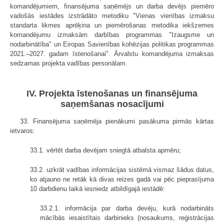
komandējumiem, finansējuma saņēmējs un darba devējs piemēro
vadošās iestādes izstrādāto metodiku "Vienas vienības izmaksu
standarta likmes aprēķina un piemērošanas metodika iekšzemes
komandējumu izmaksām darbības programmas "Izaugsme un
nodarbinātība" un Eiropas Savienības kohēzijas politikas programmas
2021.–2027. gadam īstenošanai". Ārvalstu komandējuma izmaksas
sedzamas projekta vadības personālam.
IV. Projekta īstenošanas un finansējuma
saņemšanas nosacījumi
33. Finansējuma saņēmēja pienākumi pasākuma pirmās kārtas
ietvaros:
33.1. vērtēt darba devējam sniegtā atbalsta apmēru;
33.2. uzkrāt vadības informācijas sistēmā vismaz šādus datus,
ko atjauno ne retāk kā divas reizes gadā vai pēc pieprasījuma
10 darbdienu laikā iesniedz atbildīgajā iestādē:
33.2.1. informācija par darba devēju, kurā nodarbināts
mācībās iesaistītais darbinieks (nosaukums, reģistrācijas