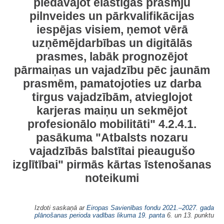
piedāvājot elastīgas prasmju
pilnveides un pārkvalifikācijas
iespējas visiem, ņemot vērā
uzņēmējdarbības un digitālās
prasmes, labāk prognozējot
pārmaiņas un vajadzību pēc jaunām
prasmēm, pamatojoties uz darba
tirgus vajadzībām, atvieglojot
karjeras maiņu un sekmējot
profesionālo mobilitāti" 4.2.4.1.
pasākuma "Atbalsts nozaru
vajadzībās balstītai pieaugušo
izglītībai" pirmās kārtas īstenošanas
noteikumi
Izdoti saskaņā ar
Eiropas Savienības fondu 2021.–2027. gada
plānošanas perioda vadības likuma 19. panta
6. un 13. punktu