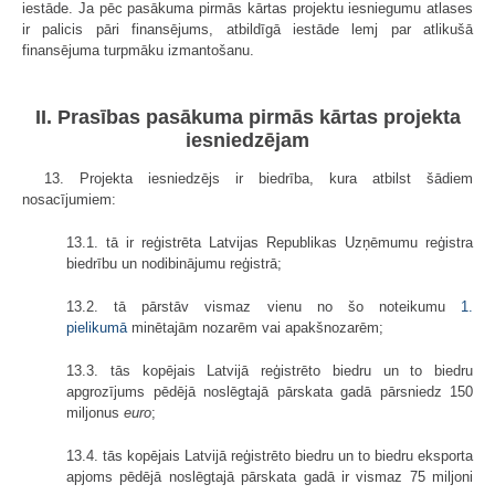
iestāde. Ja pēc pasākuma pirmās kārtas projektu iesniegumu atlases
ir palicis pāri finansējums, atbildīgā iestāde lemj par atlikušā
finansējuma turpmāku izmantošanu.
II. Prasības pasākuma pirmās kārtas projekta
iesniedzējam
13. Projekta iesniedzējs ir biedrība, kura atbilst šādiem
nosacījumiem:
13.1. tā ir reģistrēta Latvijas Republikas Uzņēmumu reģistra
biedrību un nodibinājumu reģistrā;
13.2. tā pārstāv vismaz vienu no šo noteikumu
1.
pielikumā
minētajām nozarēm vai apakšnozarēm;
13.3. tās kopējais Latvijā reģistrēto biedru un to biedru
apgrozījums pēdējā noslēgtajā pārskata gadā pārsniedz 150
miljonus
euro
;
13.4. tās kopējais Latvijā reģistrēto biedru un to biedru eksporta
apjoms pēdējā noslēgtajā pārskata gadā ir vismaz 75 miljoni