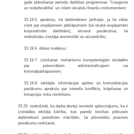
gada plānošanas perioda darbības programmas "Izaugsme
un nodarbinātība" un citiem ārvalstu finanšu instrumentiem;
33.19.5. aprakstu, kā darbiniekiem jārīkojas, ja tie vēlas
ziņot par iespējamiem pārkāpumiem (tai skaitā iespējamām
korporatīvām darbībām), ietverot pasākumus, lai
nodrošinātu ziņotāja anonimitāti un aizsardzību;
33.19.6. ētikas kodeksu;
33.19.7. ziņošanas mehānismu kompetentajām iestādēm
par potenciāliem administratīvajiem vai
kriminālpārkāpumiem;
33.19.8. iekšējās informācijas aprites un komunikācijas
pasākumu aprakstu par interešu konflikta, krāpšanas un
korupcijas riska novēršanu;
33.20. nodrošināt, ka darba devējs iesniedz apliecinājumu, ka ir
izstrādāta iekšējā kārtība, kas paredz tiesības jebkuram
darbiniekam pieteikties mācībām, lai pilnveidotu prasmes
pienākumu veikšanai;