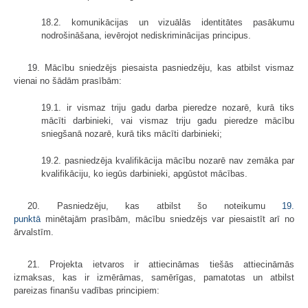
18.2. komunikācijas un vizuālās identitātes pasākumu
nodrošināšana, ievērojot nediskriminācijas principus.
19. Mācību sniedzējs piesaista pasniedzēju, kas atbilst vismaz
vienai no šādām prasībām:
19.1. ir vismaz triju gadu darba pieredze nozarē, kurā tiks
mācīti darbinieki, vai vismaz triju gadu pieredze mācību
sniegšanā nozarē, kurā tiks mācīti darbinieki;
19.2. pasniedzēja kvalifikācija mācību nozarē nav zemāka par
kvalifikāciju, ko iegūs darbinieki, apgūstot mācības.
20. Pasniedzēju, kas atbilst šo noteikumu
19.
punktā
minētajām prasībām, mācību sniedzējs var piesaistīt arī no
ārvalstīm.
21. Projekta ietvaros ir attiecināmas tiešās attiecināmās
izmaksas, kas ir izmērāmas, samērīgas, pamatotas un atbilst
pareizas finanšu vadības principiem: