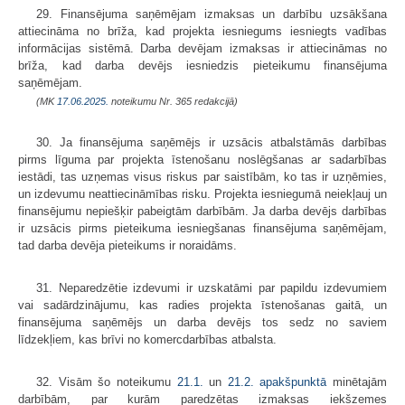
29. Finansējuma saņēmējam izmaksas un darbību uzsākšana
attiecināma no brīža, kad projekta iesniegums iesniegts vadības
informācijas sistēmā. Darba devējam izmaksas ir attiecināmas no
brīža, kad darba devējs iesniedzis pieteikumu finansējuma
saņēmējam.
(MK
17.06.2025.
noteikumu Nr. 365 redakcijā)
30. Ja finansējuma saņēmējs ir uzsācis atbalstāmās darbības
pirms līguma par projekta īstenošanu noslēgšanas ar sadarbības
iestādi, tas uzņemas visus riskus par saistībām, ko tas ir uzņēmies,
un izdevumu neattiecināmības risku. Projekta iesniegumā neiekļauj un
finansējumu nepiešķir pabeigtām darbībām. Ja darba devējs darbības
ir uzsācis pirms pieteikuma iesniegšanas finansējuma saņēmējam,
tad darba devēja pieteikums ir noraidāms.
31. Neparedzētie izdevumi ir uzskatāmi par papildu izdevumiem
vai sadārdzinājumu, kas radies projekta īstenošanas gaitā, un
finansējuma saņēmējs un darba devējs tos sedz no saviem
līdzekļiem, kas brīvi no komercdarbības atbalsta.
32. Visām šo noteikumu
21.1.
un
21.2. apakšpunktā
minētajām
darbībām, par kurām paredzētas izmaksas iekšzemes