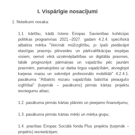
I. Vispārīgie nosacījumi
1. Noteikumi nosaka:
1.1. kārtību, kādā īsteno Eiropas Savienības kohēzijas
politikas programmas 2021.–2027. gadam 4.2.4. specifiskā
atbalsta mērķa "Veicināt mūžizglītību, jo īpaši piedāvājot
elastīgas prasmju pilnveides un pārkvalifikācijas iespējas
visiem, ņemot vērā uzņēmējdarbības un digitālās prasmes,
labāk prognozējot pārmaiņas un vajadzību pēc jaunām
prasmēm, pamatojoties uz darba tirgus vajadzībām, atvieglojot
karjeras maiņu un sekmējot profesionālo mobilitāti" 4.2.4.1.
pasākuma "Atbalsts nozaru vajadzībās balstītai pieaugušo
izglītībai" (turpmāk – pasākums) pirmās kārtas projektu
iesniegumu atlasi;
1.2. pasākuma pirmās kārtas plānoto un pieejamo finansējumu;
1.3. pasākuma pirmās kārtas mērķi un mērķa grupu;
1.4. prasības Eiropas Sociālā fonda Plus projekta (turpmāk –
projekts) iesniedzējam;