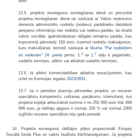
euro
;
13.5. projekta iesnieguma iesniegšanas dienā un precizētā
projekta iesniegšanas dienā tai saskaņā ar Valsts ieņēmumu
dienesta administrēto nodokļu (nodevu) parādnieku datubāzē
pieejamo informāciju nav nodokļu vai nodevu parādu, tai skaitā
valsts sociālās apdrošināšanas obligāto iemaksu parādu, kas
kopsummā pārsniedz 150
euro
, izņemot nodokļu maksājumus,
kuru maksāšanas termiņš saskaņā ar
likuma "Par nodokļiem
3
7
un nodevām" 24. panta
pirmo,
1.
un
1.
daļu ir pagarināts,
sadalīts termiņos, atlikts vai atkārtoti sadalīts termiņos;
13.6. tā atbilst komercdarbības atbalsta nosacījumiem, kas
izriet no Komisijas regulas
2023/2831
;
13.7. tai ir pieredze prasmju pilnveides projektu un nozares
speciālistu kompetenču celšanas pasākumu īstenošanā, kur
projekta kopējā attiecināmā summa ir no 250 000
euro
līdz 499
999
euro
, ja rādītāju apguve ir vismaz 100 % vai vismaz 2000
izglītotu nozares speciālistu triju gadu periodā.
14. Projekta iesniegumā rādītājus plāno proporcionāli Eiropas
Sociālā fonda Plus un valsts budžeta līdzfinansējumam. Ja projekta