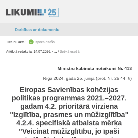
Darbības ar dokumentu
Tiesību akts:
spēkā esošs
Attēlotā redakcija: 14.07.2026. - ... /
Spēkā esošā
Ministru kabineta noteikumi Nr. 413
Rīgā 2024. gada 25. jūnijā (prot. Nr. 26 44. §)
Eiropas Savienības kohēzijas
politikas programmas 2021.–2027.
gadam 4.2. prioritārā virziena
"Izglītība, prasmes un mūžizglītība"
4.2.4. specifiskā atbalsta mērķa
"Veicināt mūžizglītību, jo īpaši