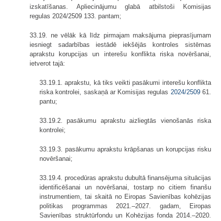
izskatīšanas. Apliecinājumu glabā atbilstoši Komisijas
regulas 2024/2509 133. pantam;
33.19. ne vēlāk kā līdz pirmajam maksājuma pieprasījumam
iesniegt sadarbības iestādē iekšējās kontroles sistēmas
aprakstu korupcijas un interešu konflikta riska novēršanai,
ietverot tajā:
33.19.1. aprakstu, kā tiks veikti pasākumi interešu konflikta
riska kontrolei, saskaņā ar Komisijas regulas
2024/2509
61.
pantu;
33.19.2. pasākumu aprakstu aizliegtās vienošanās riska
kontrolei;
33.19.3. pasākumu aprakstu krāpšanas un korupcijas risku
novēršanai;
33.19.4. procedūras aprakstu dubultā finansējuma situācijas
identificēšanai un novēršanai, tostarp no citiem finanšu
instrumentiem, tai skaitā no Eiropas Savienības kohēzijas
politikas programmas 2021.–2027. gadam, Eiropas
Savienības struktūrfondu un Kohēzijas fonda 2014.–2020.