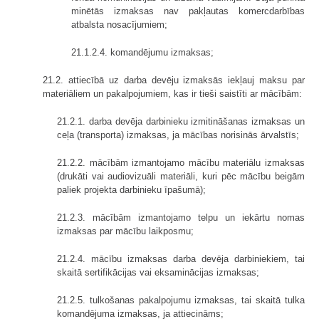
minētās izmaksas nav pakļautas komercdarbības
atbalsta nosacījumiem;
21.1.2.4. komandējumu izmaksas;
21.2. attiecībā uz darba devēju izmaksās iekļauj maksu par
materiāliem un pakalpojumiem, kas ir tieši saistīti ar mācībām:
21.2.1. darba devēja darbinieku izmitināšanas izmaksas un
ceļa (transporta) izmaksas, ja mācības norisinās ārvalstīs;
21.2.2. mācībām izmantojamo mācību materiālu izmaksas
(drukāti vai audiovizuāli materiāli, kuri pēc mācību beigām
paliek projekta darbinieku īpašumā);
21.2.3. mācībām izmantojamo telpu un iekārtu nomas
izmaksas par mācību laikposmu;
21.2.4. mācību izmaksas darba devēja darbiniekiem, tai
skaitā sertifikācijas vai eksaminācijas izmaksas;
21.2.5. tulkošanas pakalpojumu izmaksas, tai skaitā tulka
komandējuma izmaksas, ja attiecināms;