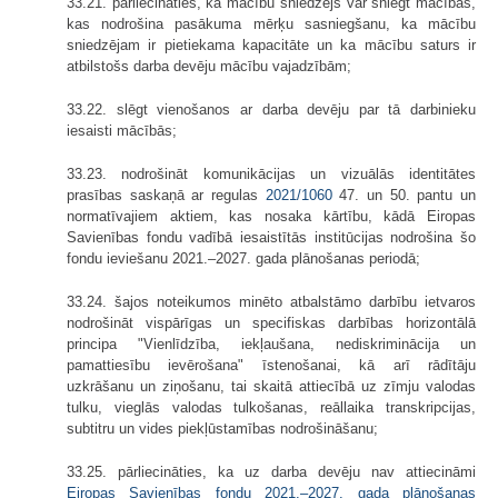
33.21. pārliecināties, ka mācību sniedzējs var sniegt mācības,
kas nodrošina pasākuma mērķu sasniegšanu, ka mācību
sniedzējam ir pietiekama kapacitāte un ka mācību saturs ir
atbilstošs darba devēju mācību vajadzībām;
33.22. slēgt vienošanos ar darba devēju par tā darbinieku
iesaisti mācībās;
33.23. nodrošināt komunikācijas un vizuālās identitātes
prasības saskaņā ar regulas
2021/1060
47. un 50. pantu un
normatīvajiem aktiem, kas nosaka kārtību, kādā Eiropas
Savienības fondu vadībā iesaistītās institūcijas nodrošina šo
fondu ieviešanu 2021.–2027. gada plānošanas periodā;
33.24. šajos noteikumos minēto atbalstāmo darbību ietvaros
nodrošināt vispārīgas un specifiskas darbības horizontālā
principa "Vienlīdzība, iekļaušana, nediskriminācija un
pamattiesību ievērošana" īstenošanai, kā arī rādītāju
uzkrāšanu un ziņošanu, tai skaitā attiecībā uz zīmju valodas
tulku, vieglās valodas tulkošanas, reāllaika transkripcijas,
subtitru un vides piekļūstamības nodrošināšanu;
33.25. pārliecināties, ka uz darba devēju nav attiecināmi
Eiropas Savienības fondu 2021.–2027. gada plānošanas