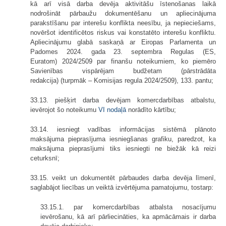
kā arī visā darba devēja aktivitāšu īstenošanas laikā
nodrošināt pārbaužu dokumentēšanu un apliecinājuma
parakstīšanu par interešu konflikta neesību, ja nepieciešams,
novēršot identificētos riskus vai konstatēto interešu konfliktu.
Apliecinājumu glabā saskaņā ar Eiropas Parlamenta un
Padomes 2024. gada 23. septembra Regulas (ES,
Euratom) 2024/2509 par finanšu noteikumiem, ko piemēro
Savienības vispārējam budžetam (pārstrādāta
redakcija) (turpmāk – Komisijas regula 2024/2509), 133. pantu;
33.13. piešķirt darba devējam komercdarbības atbalstu,
ievērojot šo noteikumu
VI nodaļā
norādīto kārtību;
33.14. iesniegt vadības informācijas sistēmā plānoto
maksājuma pieprasījuma iesniegšanas grafiku, paredzot, ka
maksājuma pieprasījumi tiks iesniegti ne biežāk kā reizi
ceturksnī;
33.15. veikt un dokumentēt pārbaudes darba devēja līmenī,
saglabājot liecības un veiktā izvērtējuma pamatojumu, tostarp:
33.15.1. par komercdarbības atbalsta nosacījumu
ievērošanu, kā arī pārliecināties, ka apmācāmais ir darba