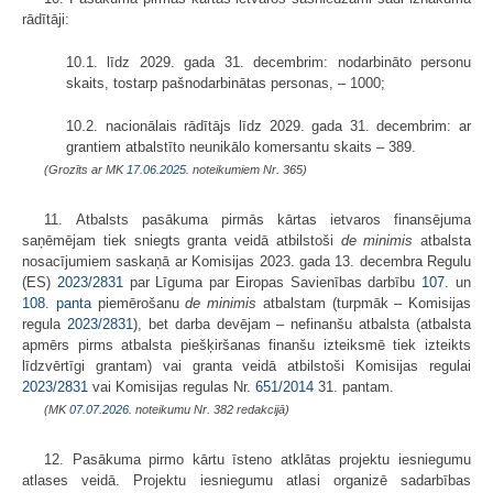
rādītāji:
10.1. līdz 2029. gada 31. decembrim: nodarbināto personu
skaits, tostarp pašnodarbinātas personas, – 1000;
10.2. nacionālais rādītājs līdz 2029. gada 31. decembrim: ar
grantiem atbalstīto neunikālo komersantu skaits – 389.
(Grozīts ar MK
17.06.2025.
noteikumiem Nr. 365)
11. Atbalsts pasākuma pirmās kārtas ietvaros finansējuma
saņēmējam tiek sniegts granta veidā atbilstoši
de minimis
atbalsta
nosacījumiem saskaņā ar Komisijas 2023. gada 13. decembra Regulu
(ES)
2023/2831
par Līguma par Eiropas Savienības darbību
107.
un
108. panta
piemērošanu
de minimis
atbalstam (turpmāk – Komisijas
regula
2023/2831
), bet darba devējam – nefinanšu atbalsta (atbalsta
apmērs pirms atbalsta piešķiršanas finanšu izteiksmē tiek izteikts
līdzvērtīgi grantam) vai granta veidā atbilstoši Komisijas regulai
2023/2831
vai Komisijas regulas Nr.
651/2014
31. pantam.
(MK
07.07.2026.
noteikumu Nr. 382 redakcijā)
12. Pasākuma pirmo kārtu īsteno atklātas projektu iesniegumu
atlases veidā. Projektu iesniegumu atlasi organizē sadarbības