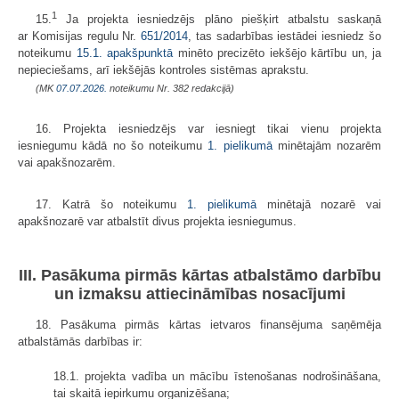
1
15.
Ja projekta iesniedzējs plāno piešķirt atbalstu saskaņā
ar Komisijas regulu Nr.
651/2014
, tas sadarbības iestādei iesniedz šo
noteikumu
15.1. apakšpunktā
minēto precizēto iekšējo kārtību un, ja
nepieciešams, arī iekšējās kontroles sistēmas aprakstu.
(MK
07.07.2026.
noteikumu Nr. 382 redakcijā)
16. Projekta iesniedzējs var iesniegt tikai vienu projekta
iesniegumu kādā no šo noteikumu
1.
pielikumā
minētajām nozarēm
vai apakšnozarēm.
17. Katrā šo noteikumu
1. pielikumā
minētajā nozarē vai
apakšnozarē var atbalstīt divus projekta iesniegumus.
III. Pasākuma pirmās kārtas atbalstāmo darbību
un izmaksu attiecināmības nosacījumi
18. Pasākuma pirmās kārtas ietvaros finansējuma saņēmēja
atbalstāmās darbības ir:
18.1. projekta vadība un mācību īstenošanas nodrošināšana,
tai skaitā iepirkumu organizēšana;