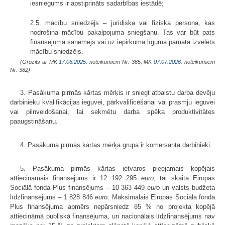
iesniegums ir apstiprināts sadarbības iestādē;
2.5. mācību sniedzējs – juridiska vai fiziska persona, kas
nodrošina mācību pakalpojuma sniegšanu. Tas var būt pats
finansējuma saņēmējs vai uz iepirkuma līguma pamata izvēlēts
mācību sniedzējs.
(Grozīts ar MK
17.06.2025.
noteikumiem Nr. 365; MK
07.07.2026.
noteikumiem
Nr. 382)
3. Pasākuma pirmās kārtas mērķis ir sniegt atbalstu darba devēju
darbinieku kvalifikācijas ieguvei, pārkvalificēšanai vai prasmju ieguvei
vai pilnveidošanai, lai sekmētu darba spēka produktivitātes
paaugstināšanu.
4. Pasākuma pirmās kārtas mērķa grupa ir komersanta darbinieki.
5. Pasākuma pirmās kārtas ietvaros pieejamais kopējais
attiecināmais finansējums ir 12 192 295
euro
, tai skaitā Eiropas
Sociālā fonda Plus finansējums – 10 363 449
euro
un valsts budžeta
līdzfinansējums – 1 828 846
euro
. Maksimālais Eiropas Sociālā fonda
Plus finansējuma apmērs nepārsniedz 85 % no projekta kopējā
attiecināmā publiskā finansējuma, un nacionālais līdzfinansējums nav