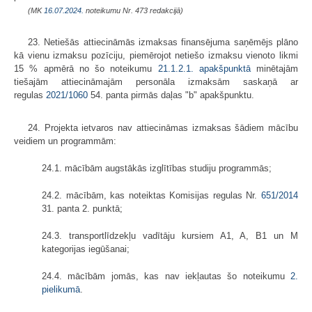
(MK
16.07.2024.
noteikumu Nr. 473 redakcijā)
23. Netiešās attiecināmās izmaksas finansējuma saņēmējs plāno
kā vienu izmaksu pozīciju, piemērojot netiešo izmaksu vienoto likmi
15 % apmērā no šo noteikumu
21.1.2.1. apakšpunktā
minētajām
tiešajām attiecināmajām personāla izmaksām saskaņā ar
regulas
2021/1060
54. panta pirmās daļas "b" apakšpunktu.
24. Projekta ietvaros nav attiecināmas izmaksas šādiem mācību
veidiem un programmām:
24.1. mācībām augstākās izglītības studiju programmās;
24.2. mācībām, kas noteiktas Komisijas regulas Nr.
651/2014
31. panta 2. punktā;
24.3. transportlīdzekļu vadītāju kursiem A1, A, B1 un M
kategorijas iegūšanai;
24.4. mācībām jomās, kas nav iekļautas šo noteikumu
2.
pielikumā
.