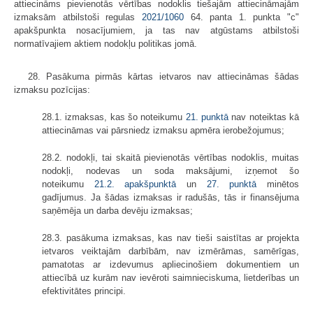
attiecināms pievienotās vērtības nodoklis tiešajām attiecināmajām
izmaksām atbilstoši regulas
2021/1060
64. panta 1. punkta "c"
apakšpunkta nosacījumiem, ja tas nav atgūstams atbilstoši
normatīvajiem aktiem nodokļu politikas jomā.
28. Pasākuma pirmās kārtas ietvaros nav attiecināmas šādas
izmaksu pozīcijas:
28.1. izmaksas, kas šo noteikumu
21. punktā
nav noteiktas kā
attiecināmas vai pārsniedz izmaksu apmēra ierobežojumus;
28.2. nodokļi, tai skaitā pievienotās vērtības nodoklis, muitas
nodokļi, nodevas un soda maksājumi, izņemot šo
noteikumu
21.2. apakšpunktā
un
27.
punktā
minētos
gadījumus. Ja šādas izmaksas ir radušās, tās ir finansējuma
saņēmēja un darba devēju izmaksas;
28.3. pasākuma izmaksas, kas nav tieši saistītas ar projekta
ietvaros veiktajām darbībām, nav izmērāmas, samērīgas,
pamatotas ar izdevumus apliecinošiem dokumentiem un
attiecībā uz kurām nav ievēroti saimnieciskuma, lietderības un
efektivitātes principi.