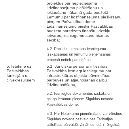
projektus par nepieciešamā
līdzfinansējuma piešķiršanu un
iekļaušanu nākamā gada budžetā.
Lēmumu par līdzfinansējuma piešķiršanu
pieņem Pašvaldības dome.
Līdzfinansējumu piešķir Pašvaldības
budžetā paredzēto finanšu līdzekļu
ietvaros, iesniegumu saņemšanas
secībā;
4.2. Papildus izmaksas iesniegumu
izskatīšanas un lēmumu pieņemšanas
procesā netiek paredzētas.
5. Ietekme uz
5.1. Juridiskai personai ir tiesības
Pašvaldības
Pašvaldībā iesniegt iesniegumu par
funkcijām un
infrastruktūras objekta būvniecības,
cilvēkresursiem
pārbūves un atjaunošanas darbu
līdzfinansēšanu;
5.2. Iesniegtos dokumentus izskata un
galīgo lēmumu pieņem Siguldas novada
Pašvaldības dome;
5.3. Par Noteikumu piemērošanu var vērsties
Siguldas novada pašvaldības Teritorijas
attīstības pārvaldē, Zinātnes ielā 7, Siguldā;