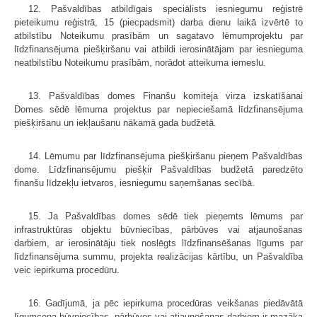
12. Pašvaldības atbildīgais speciālists iesniegumu reģistrē
pieteikumu reģistrā, 15 (piecpadsmit) darba dienu laikā izvērtē to
atbilstību Noteikumu prasībām un sagatavo lēmumprojektu par
līdzfinansējuma piešķiršanu vai atbildi ierosinātājam par iesnieguma
neatbilstību Noteikumu prasībām, norādot atteikuma iemeslu.
13. Pašvaldības domes Finanšu komiteja virza izskatīšanai
Domes sēdē lēmuma projektus par nepieciešamā līdzfinansējuma
piešķiršanu un iekļaušanu nākamā gada budžetā.
14. Lēmumu par līdzfinansējuma piešķiršanu pieņem Pašvaldības
dome. Līdzfinansējumu piešķir Pašvaldības budžetā paredzēto
finanšu līdzekļu ietvaros, iesniegumu saņemšanas secībā.
15. Ja Pašvaldības domes sēdē tiek pieņemts lēmums par
infrastruktūras objektu būvniecības, pārbūves vai atjaunošanas
darbiem, ar ierosinātāju tiek noslēgts līdzfinansēšanas līgums par
līdzfinansējuma summu, projekta realizācijas kārtību, un Pašvaldība
veic iepirkuma procedūru.
16. Gadījumā, ja pēc iepirkuma procedūras veikšanas piedāvātā
līgumcena būvniecības, pārbūves vai atjaunošanas darbiem ir mazāka