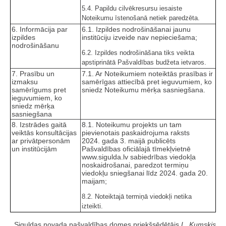
5.4. Papildu cilvēkresursu iesaiste
Noteikumu īstenošanā netiek paredzēta.
6. Informācija par
6.1. Izpildes nodrošināšanai jaunu
izpildes
institūciju izveide nav nepieciešama;
nodrošināšanu
6.2. Izpildes nodrošināšana tiks veikta
apstiprinātā Pašvaldības budžeta ietvaros.
7. Prasību un
7.1. Ar Noteikumiem noteiktās prasības ir
izmaksu
samērīgas attiecībā pret ieguvumiem, ko
samērīgums pret
sniedz Noteikumu mērķa sasniegšana.
ieguvumiem, ko
sniedz mērķa
sasniegšana
8. Izstrādes gaitā
8.1. Noteikumu projekts un tam
veiktās konsultācijas
pievienotais paskaidrojuma raksts
ar privātpersonām
2024. gada 3. maijā publicēts
un institūcijām
Pašvaldības oficiālajā tīmekļvietnē
www.sigulda.lv sabiedrības viedokļa
noskaidrošanai, paredzot termiņu
viedokļu sniegšanai līdz 2024. gada 20.
maijam;
8.2. Noteiktajā termiņā viedokļi netika
izteikti.
Siguldas novada pašvaldības domes priekšsēdētājs
L. Kumskis