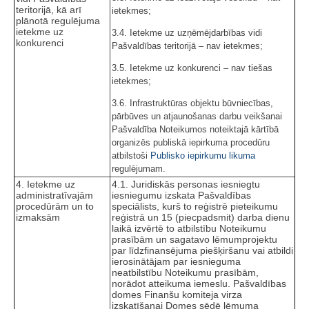
teritorijā, kā arī
ietekmes;
plānotā regulējuma
ietekme uz
3.4. Ietekme uz uzņēmējdarbības vidi
konkurenci
Pašvaldības teritorijā – nav ietekmes;
3.5. Ietekme uz konkurenci – nav tiešas
ietekmes;
3.6. Infrastruktūras objektu būvniecības,
pārbūves un atjaunošanas darbu veikšanai
Pašvaldība Noteikumos noteiktajā kārtībā
organizēs publiskā iepirkuma procedūru
atbilstoši
Publisko iepirkumu likuma
regulējumam.
4. Ietekme uz
4.1. Juridiskās personas iesniegtu
administratīvajām
iesniegumu izskata Pašvaldības
procedūrām un to
speciālists, kurš to reģistrē pieteikumu
izmaksām
reģistrā un 15 (piecpadsmit) darba dienu
laikā izvērtē to atbilstību Noteikumu
prasībām un sagatavo lēmumprojektu
par līdzfinansējuma piešķiršanu vai atbildi
ierosinātājam par iesnieguma
neatbilstību Noteikumu prasībām,
norādot atteikuma iemeslu. Pašvaldības
domes Finanšu komiteja virza
izskatīšanai Domes sēdē lēmuma