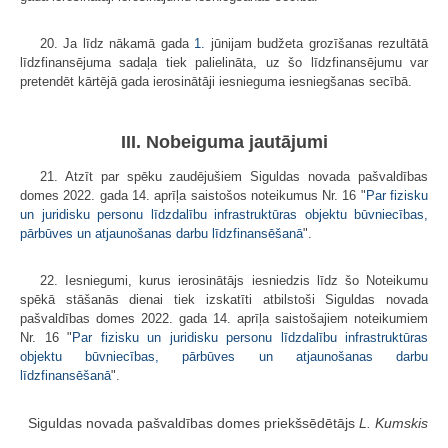
20. Ja līdz nākamā gada
1.
jūnijam budžeta grozīšanas rezultātā
līdzfinansējuma sadaļa tiek palielināta, uz šo līdzfinansējumu var
pretendēt kārtējā gada ierosinātāji iesnieguma iesniegšanas secībā.
III. Nobeiguma jautājumi
21. Atzīt par spēku zaudējušiem Siguldas novada pašvaldības
domes 2022. gada 14. aprīļa saistošos noteikumus Nr. 16 "
Par fizisku
un juridisku personu līdzdalību infrastruktūras objektu būvniecības,
pārbūves un atjaunošanas darbu līdzfinansēšanā
".
22. Iesniegumi, kurus ierosinātājs iesniedzis līdz šo Noteikumu
spēkā stāšanās dienai tiek izskatīti atbilstoši Siguldas novada
pašvaldības domes 2022. gada 14. aprīļa saistošajiem noteikumiem
Nr. 16 "
Par fizisku un juridisku personu līdzdalību infrastruktūras
objektu būvniecības, pārbūves un atjaunošanas darbu
līdzfinansēšanā
".
Siguldas novada pašvaldības domes priekšsēdētājs
L. Kumskis