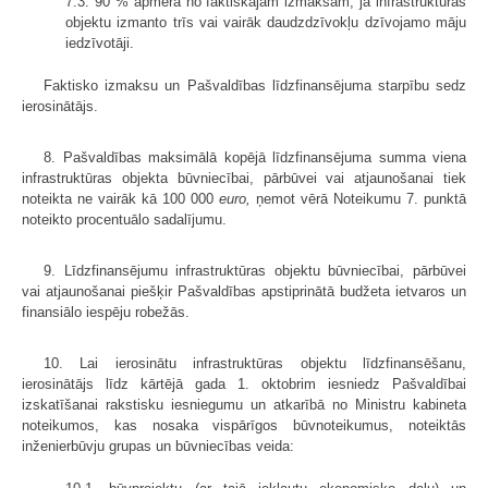
7.3. 90 % apmērā no faktiskajām izmaksām, ja infrastruktūras
objektu izmanto trīs vai vairāk daudzdzīvokļu dzīvojamo māju
iedzīvotāji.
Faktisko izmaksu un Pašvaldības līdzfinansējuma starpību sedz
ierosinātājs.
8. Pašvaldības maksimālā kopējā līdzfinansējuma summa viena
infrastruktūras objekta būvniecībai, pārbūvei vai atjaunošanai tiek
noteikta ne vairāk kā 100 000
euro,
ņemot vērā Noteikumu 7. punktā
noteikto procentuālo sadalījumu.
9. Līdzfinansējumu infrastruktūras objektu būvniecībai, pārbūvei
vai atjaunošanai piešķir Pašvaldības apstiprinātā budžeta ietvaros un
finansiālo iespēju robežās.
10. Lai ierosinātu infrastruktūras objektu līdzfinansēšanu,
ierosinātājs līdz kārtējā gada 1. oktobrim iesniedz Pašvaldībai
izskatīšanai rakstisku iesniegumu un atkarībā no Ministru kabineta
noteikumos, kas nosaka vispārīgos būvnoteikumus, noteiktās
inženierbūvju grupas un būvniecības veida: