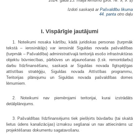
2024. gada 23. maija lēmumu (prot. Nr. 9, 9. §)
Izdoti saskaņā ar
Pašvaldību likuma
44. panta
otro daļu
I. Vispārīgie jautājumi
1. Noteikumi nosaka kārtību, kādā juridiskas personas (turpmāk
tekstā – ierosinātājs) var ierosināt Siguldas novada pašvaldības
(turpmāk – Pašvaldība) administratīvajā teritorijā esošo infrastruktūras
objektu būvniecības, pārbūves un atjaunošanas (t.sk. remontdarbu)
darbu līdzfinansēšanu, saskaņā ar Siguldas novada Ilgtspējīgas
attīstības stratēģiju, Siguldas novada Attīstības programmu,
Teritorijas plānojumu un Siguldas novada pašvaldības domes
lēmumiem.
2. Noteikumi nav piemērojami teritorijai, kurai izstrādāts
detālplānojums.
3. Pašvaldības līdzfinansējums tiek piešķirts būvdarbu (tai skaitā
lietus ūdens kanalizācijas) izmaksu segšanai un nav attiecināms uz
projektēšanas dokumentu sagatavošanu.