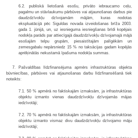
6.2. publiskā lietošanā esošu, privāto iebraucamo ceļu,
pagalmu un stāvlaukumu pārbūves vai atjaunošanas darbus pie
daudzdzīvokļu dzīvojamām mājām, kuras nodotas
ekspluatācijā pēc Siguldas novada izveidošanas brīža 2003.
gada 1. jūnijā, un, uz iesnieguma iesniegšanas brīdi kopējais
nodokļa parāds par attiecīgajā daudzdzīvokļu dzīvojamajā mājā
esošajām telpu grupām, piesaistītajām palīgēkām un
zemesgabalu nepārsniedz 15 % no taksācijas gadam kopējās
aprēķinātās nekustamā īpašuma nodokļa summas.
7. Pašvaldības līdzfinansējuma apmērs infrastruktūras objekta
būvniecības, pārbūves vai atjaunošanas darbu līdzfinansēšanā tiek
noteikts:
7.1. 50 % apmērā no faktiskajām izmaksām, ja infrastruktūras
objektu izmanto vienas daudzdzīvokļu dzīvojamās mājas
iedzīvotāji;
7.2. 70 % apmērā no faktiskajām izmaksām, ja infrastruktūras
objektu izmanto vismaz divu daudzdzīvokļu dzīvojamo māju
iedzīvotāji;