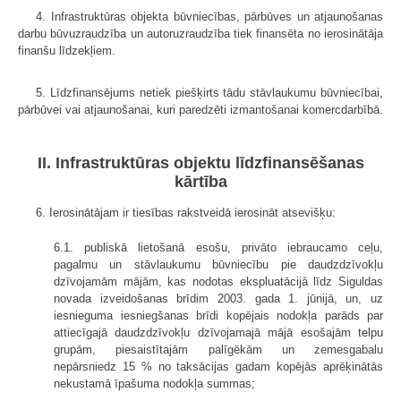
4. Infrastruktūras objekta būvniecības, pārbūves un atjaunošanas
darbu būvuzraudzība un autoruzraudzība tiek finansēta no ierosinātāja
finanšu līdzekļiem.
5. Līdzfinansējums netiek piešķirts tādu stāvlaukumu būvniecībai,
pārbūvei vai atjaunošanai, kuri paredzēti izmantošanai komercdarbībā.
II. Infrastruktūras objektu līdzfinansēšanas
kārtība
6. Ierosinātājam ir tiesības rakstveidā ierosināt atsevišķu:
6.1. publiskā lietošanā esošu, privāto iebraucamo ceļu,
pagalmu un stāvlaukumu būvniecību pie daudzdzīvokļu
dzīvojamām mājām, kas nodotas ekspluatācijā līdz Siguldas
novada izveidošanas brīdim 2003. gada 1. jūnijā, un, uz
iesnieguma iesniegšanas brīdi kopējais nodokļa parāds par
attiecīgajā daudzdzīvokļu dzīvojamajā mājā esošajām telpu
grupām, piesaistītajām palīgēkām un zemesgabalu
nepārsniedz 15 % no taksācijas gadam kopējās aprēķinātās
nekustamā īpašuma nodokļa summas;