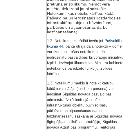
pretrunā ar šo likumu. Ņemot vērā
minēto, tiek izdoti jauni saistošie
Noteikumi, kas noteiks kārtību, kādā
Pašvaldība un ierosinātājs līdzdarbosies
infrastruktūras objektu būvniecības,
pārbūves un atjaunošanas darbu
līdzfinansēšanā;
1.2. Noteikumi izstrādāti ievērojot
Pašvaldību
likuma
44.
panta otrajā daļā noteikto – dome
var izdot saistošos noteikumus, lai
nodrošinātu pašvaldības brīvprātīgo iniciatīvu
izpildi, ievērojot likumos vai Ministru kabineta
noteikumos paredzēto funkciju izpildes
kārtību;
1.3. Noteikumu mērķis ir noteikt kārtību,
kādā ierosinātājs (juridiska persona) var
ierosināt Siguldas novada pašvaldības
administratīvajā teritorijā esošo
infrastruktūras objektu būvniecības,
pārbūves un atjaunošanas darbu
līdzfinansēšanu saskaņā ar Siguldas novada
Ilgtspējīgas attīstības stratēģiju, Siguldas
novada Attīstības programmu, Teritorijas