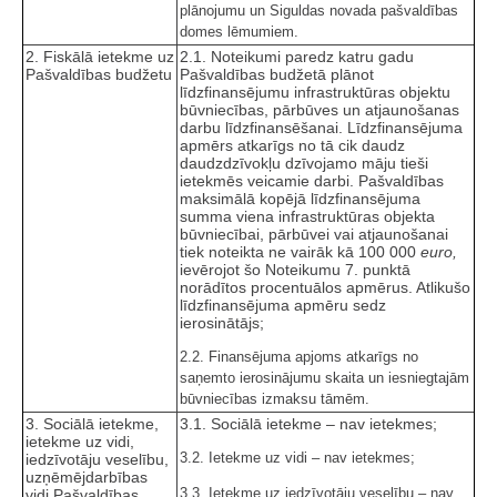
plānojumu un Siguldas novada pašvaldības
domes lēmumiem.
2. Fiskālā ietekme uz
2.1. Noteikumi paredz katru gadu
Pašvaldības budžetu
Pašvaldības budžetā plānot
līdzfinansējumu infrastruktūras objektu
būvniecības, pārbūves un atjaunošanas
darbu līdzfinansēšanai. Līdzfinansējuma
apmērs atkarīgs no tā cik daudz
daudzdzīvokļu dzīvojamo māju tieši
ietekmēs veicamie darbi. Pašvaldības
maksimālā kopējā līdzfinansējuma
summa viena infrastruktūras objekta
būvniecībai, pārbūvei vai atjaunošanai
tiek noteikta ne vairāk kā 100 000
euro,
ievērojot šo Noteikumu 7. punktā
norādītos procentuālos apmērus. Atlikušo
līdzfinansējuma apmēru sedz
ierosinātājs;
2.2. Finansējuma apjoms atkarīgs no
saņemto ierosinājumu skaita un iesniegtajām
būvniecības izmaksu tāmēm.
3. Sociālā ietekme,
3.1. Sociālā ietekme – nav ietekmes;
ietekme uz vidi,
3.2. Ietekme uz vidi – nav ietekmes;
iedzīvotāju veselību,
uzņēmējdarbības
3.3. Ietekme uz iedzīvotāju veselību – nav
vidi Pašvaldības