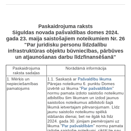
Paskaidrojuma raksts
Siguldas novada pašvaldības domes 2024.
gada 23. maija saistošajiem noteikumiem Nr. 26
"Par juridisku personu līdzdalību
infrastruktūras objektu būvniecības, pārbūves
un atjaunošanas darbu līdzfinansēšanā"
Paskaidrojuma
Norādāmā informācija
raksta sadaļas
1. Mērķis un
1.1. Saskaņā ar
Pašvaldību likuma
nepieciešamības
Pārejas noteikumu 6. punktu Domes
pamatojums
izvērtē uz likuma "
Par pašvaldībām
"
normu pamata izdoto saistošo noteikumu
atbilstību šim likumam un izdod jaunus
saistošos noteikumus atbilstoši šajā
likumā ietvertajam pilnvarojumam. Līdz
jaunu saistošo noteikumu spēkā
stāšanās dienai, bet ne ilgāk kā līdz
2024. gada 30. jūnijam piemērojami uz
likuma "
Par pašvaldībām
" normu pamata
izdotie saistošie noteikumi, ciktāl tie nav