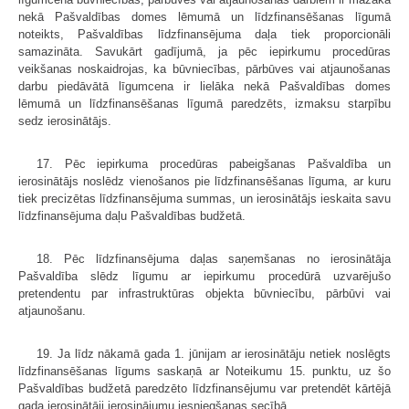
nekā Pašvaldības domes lēmumā un līdzfinansēšanas līgumā
noteikts, Pašvaldības līdzfinansējuma daļa tiek proporcionāli
samazināta. Savukārt gadījumā, ja pēc iepirkumu procedūras
veikšanas noskaidrojas, ka būvniecības, pārbūves vai atjaunošanas
darbu piedāvātā līgumcena ir lielāka nekā Pašvaldības domes
lēmumā un līdzfinansēšanas līgumā paredzēts, izmaksu starpību
sedz ierosinātājs.
17. Pēc iepirkuma procedūras pabeigšanas Pašvaldība un
ierosinātājs noslēdz vienošanos pie līdzfinansēšanas līguma, ar kuru
tiek precizētas līdzfinansējuma summas, un ierosinātājs ieskaita savu
līdzfinansējuma daļu Pašvaldības budžetā.
18. Pēc līdzfinansējuma daļas saņemšanas no ierosinātāja
Pašvaldība slēdz līgumu ar iepirkumu procedūrā uzvarējušo
pretendentu par infrastruktūras objekta būvniecību, pārbūvi vai
atjaunošanu.
19. Ja līdz nākamā gada 1. jūnijam ar ierosinātāju netiek noslēgts
līdzfinansēšanas līgums saskaņā ar Noteikumu 15. punktu, uz šo
Pašvaldības budžetā paredzēto līdzfinansējumu var pretendēt kārtējā
gada ierosinātāji ierosinājumu iesniegšanas secībā.