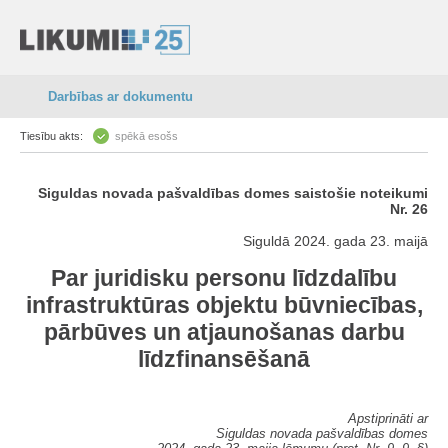
Darbības ar dokumentu
Tiesību akts:
spēkā esošs
Siguldas novada pašvaldības domes saistošie noteikumi
Nr. 26
Siguldā 2024. gada 23. maijā
Par juridisku personu līdzdalību
infrastruktūras objektu būvniecības,
pārbūves un atjaunošanas darbu
līdzfinansēšanā
Apstiprināti ar
Siguldas novada pašvaldības domes