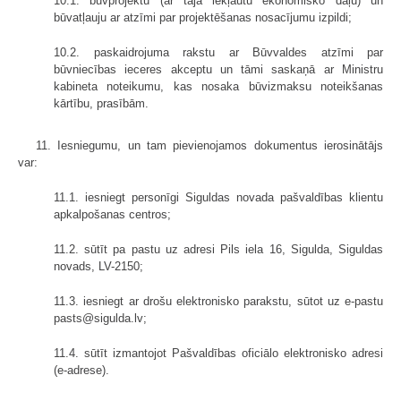
10.1. būvprojektu (ar tajā iekļautu ekonomisko daļu) un
būvatļauju ar atzīmi par projektēšanas nosacījumu izpildi;
10.2. paskaidrojuma rakstu ar Būvvaldes atzīmi par
būvniecības ieceres akceptu un tāmi saskaņā ar Ministru
kabineta noteikumu, kas nosaka būvizmaksu noteikšanas
kārtību, prasībām.
11. Iesniegumu, un tam pievienojamos dokumentus ierosinātājs
var:
11.1. iesniegt personīgi Siguldas novada pašvaldības klientu
apkalpošanas centros;
11.2. sūtīt pa pastu uz adresi Pils iela 16, Sigulda, Siguldas
novads, LV-2150;
11.3. iesniegt ar drošu elektronisko parakstu, sūtot uz e-pastu
pasts@sigulda.lv;
11.4. sūtīt izmantojot Pašvaldības oficiālo elektronisko adresi
(e-adrese).