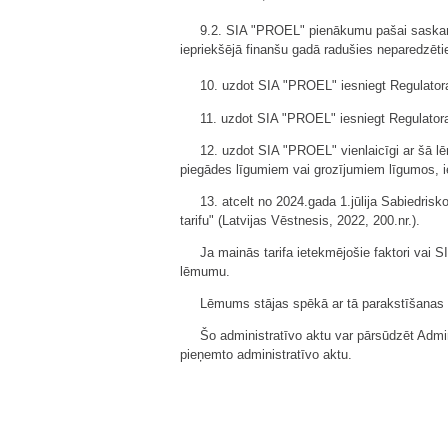
9.2. SIA "PROEL" pienākumu pašai saskaņ
iepriekšējā finanšu gadā radušies neparedzēt
10. uzdot SIA "PROEL" iesniegt Regulator
11. uzdot SIA "PROEL" iesniegt Regulatora
12. uzdot SIA "PROEL" vienlaicīgi ar šā l
piegādes līgumiem vai grozījumiem līgumos, ie
13. atcelt no 2024.gada 1.jūlija Sabiedri
tarifu" (Latvijas Vēstnesis, 2022, 200.nr.).
Ja mainās tarifa ietekmējošie faktori vai 
lēmumu.
Lēmums stājas spēkā ar tā parakstīšanas 
Šo administratīvo aktu var pārsūdzēt Admin
pieņemto administratīvo aktu.