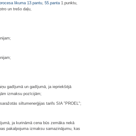
 procesa likuma
13.pantu
,
55.panta
1.punktu,
otro un trešo daļu,
ūnijam;
ūnijam;
iņu gadījumā un gadījumā, ja iepriekšējā
jām izmaksu pozīcijām;
s saražotās siltumenerģijas tarifs SIA "PROEL";
adījumā, ja kurināmā cena būs zemāka nekā
ošanas pakalpojuma izmaksu samazinājumu, kas