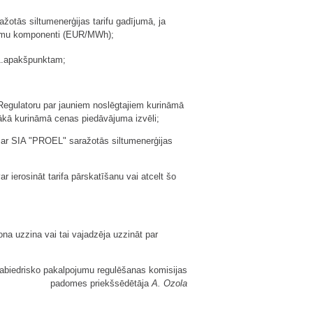
ažotās siltumenerģijas tarifu gadījumā, ja
ēmumu komponenti (EUR/MWh);
1.apakšpunktam;
Regulatoru par jauniem noslēgtajiem kurināmā
gākā kurināmā cenas piedāvājuma izvēli;
Par SIA "PROEL" saražotās siltumenerģijas
 ierosināt tarifa pārskatīšanu vai atcelt šo
na uzzina vai tai vajadzēja uzzināt par
abiedrisko pakalpojumu regulēšanas komisijas
padomes priekšsēdētāja
A. Ozola