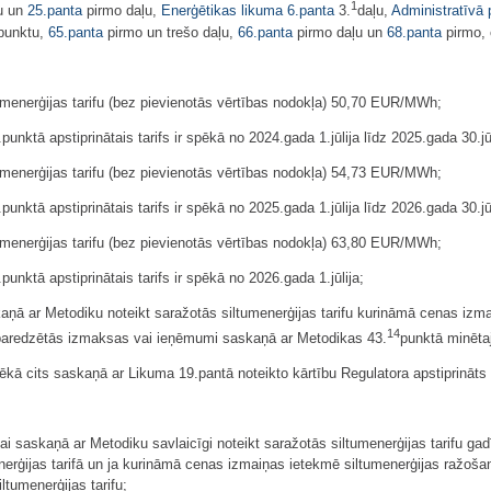
1
u un
25.panta
pirmo daļu,
Enerģētikas likuma
6.panta
3.
daļu,
Administratīvā
punktu,
65.panta
pirmo un trešo daļu,
66.panta
pirmo daļu un
68.panta
pirmo, 
umenerģijas tarifu (bez pievienotās vērtības nodokļa) 50,70 EUR/MWh;
unktā apstiprinātais tarifs ir spēkā no 2024.gada 1.jūlija līdz 2025.gada 30.j
umenerģijas tarifu (bez pievienotās vērtības nodokļa) 54,73 EUR/MWh;
unktā apstiprinātais tarifs ir spēkā no 2025.gada 1.jūlija līdz 2026.gada 30.j
umenerģijas tarifu (bez pievienotās vērtības nodokļa) 63,80 EUR/MWh;
unktā apstiprinātais tarifs ir spēkā no 2026.gada 1.jūlija;
aņā ar Metodiku noteikt saražotās siltumenerģijas tarifu kurināmā cenas izma
14
paredzētās izmaksas vai ieņēmumi saskaņā ar Metodikas 43.
punktā minēta
 spēkā cits saskaņā ar Likuma 19.pantā noteikto kārtību Regulatora apstiprināt
 saskaņā ar Metodiku savlaicīgi noteikt saražotās siltumenerģijas tarifu g
enerģijas tarifā un ja kurināmā cenas izmaiņas ietekmē siltumenerģijas raž
tumenerģijas tarifu;