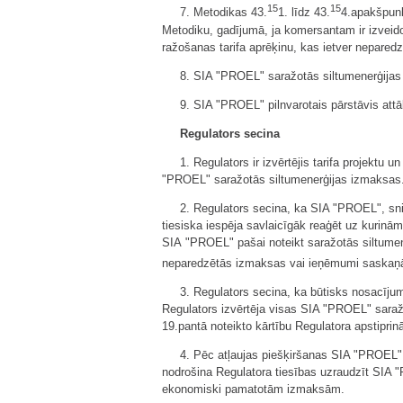
15
15
7. Metodikas 43.
1. līdz 43.
4.apakšpunk
Metodiku, gadījumā, ja komersantam ir izveido
ražošanas tarifa aprēķinu, kas ietver nepare
8. SIA "PROEL" saražotās siltumenerģijas 
9. SIA "PROEL" pilnvarotais pārstāvis attā
Regulators secina
1. Regulators ir izvērtējis tarifa projektu
"PROEL" saražotās siltumenerģijas izmaksas
2. Regulators secina, ka SIA "PROEL", sn
tiesiska iespēja savlaicīgāk reaģēt uz kurinā
SIA "PROEL" pašai noteikt saražotās siltumen
neparedzētās izmaksas vai ieņēmumi saskaņā
3. Regulators secina, ka būtisks nosacīju
Regulators izvērtēja visas SIA "PROEL" saraž
19.pantā noteikto kārtību Regulatora apstiprin
4. Pēc atļaujas piešķiršanas SIA "PROEL" 
nodrošina Regulatora tiesības uzraudzīt SIA "P
ekonomiski pamatotām izmaksām.