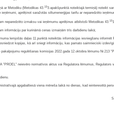
15
ā ar Metodiku (Metodikas 43.
3.apakšpunktā noteiktajā termiņā) noteikt sar
ie ieņēmumi, aprēķinot saražotās siltumenerģijas tarifu ar neparedzēto ieņ
15
am neparedzēto izmaksu vai ieņēmumu aprēķinus atbilstoši Metodikas 43.
m informāciju par kurināmā cenas izmaiņām trīs darbdienu laikā;
ēmuma lemjošās daļas 11.punktā noteiktās informācijas iesniegšanu informēt 
sniedzot kopijas, kā arī sniegt informāciju, kas pamato saimnieciski izdevī
sko pakalpojumu regulēšanas komisijas 2022.gada 12.oktobra lēmumu Nr.213 "
SIA "PROEL" neievēro normatīvos aktus vai Regulatora lēmumus, Regulators var
dienu.
istratīvajā apgabaltiesā viena mēneša laikā no dienas, kad ieinteresētā perso
S