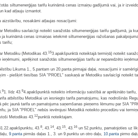
otās siltumenerģijas tarifu kurināmā cenas izmaiņu gadījumā vai, ja ir izvei
n kad atļauju izmantot.
ešu aizstāvību, nosakāmi atļaujas nosacījumi:
Metodiku savlaicīgi noteikt saražotās siltumenerģijas tarifu gadījumā, ja 
ā un ja kurināmā cenas izmaiņas ietekmē siltumenerģijas ražošanas pakalpoj
 tarifu;
15
r Metodiku (Metodikas 43.
3.apakšpunktā noteiktajā termiņā) noteikt saražo
ie ieņēmumi, aprēķinot saražotās siltumenerģijas tarifu ar neparedzēto ieņ
lstību Likuma 1., 5.pantam un 20.panta pirmajai daļai, nosacījumi ir samērīg
ķim - piešķirt tiesības SIA "PROEL" saskaņā ar Metodiku savlaicīgi noteikt t
9
9
.
1. līdz 43.
4.apakšpunktā noteikto informāciju saistībā ar aprēķināto tarifu,
ifa atbilstību Metodikai un iesniegto tarifa pamatojumu, kas nodrošinās Re
aikā pēc jaunā tarifa un pamatojuma saņemšanas pieņems lēmumu par SIA "PROE
tarifu, ja SIA "PROEL" nebūs ievērojusi Metodikā noteikto procedūru vai term
12
lstoši Metodikas 43.
punktā noteiktajam.
8
14
15
16
31.22.apakšpunktu, 43.
, 43.
, 43.
, 43.
un 52.punktu, pamatojoties uz li
daļu,
9.panta
pirmās daļas 1., 3. un 9.punktu un otro daļu,
10.panta
pirmo daļ