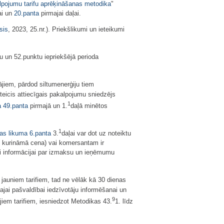
lpojumu tarifu aprēķināšanas metodika
"
ai un
20.panta
pirmajai daļai.
sis
, 2023, 25.nr.). Priekšlikumi un ieteikumi
u un 52.punktu iepriekšējā perioda
ājiem, pārdod siltumenerģiju tiem
oteicis attiecīgais pakalpojumu sniedzējs
1
a
49.panta
pirmajā un 1.
daļā minētos
1
as likuma
6.panta
3.
daļai var dot uz noteiktu
 - kurināmā cena) vai komersantam ir
i informācijai par izmaksu un ieņēmumu
auniem tarifiem, tad ne vēlāk kā 30 dienas
ajai pašvaldībai iedzīvotāju informēšanai un
9
jiem tarifiem, iesniedzot Metodikas 43.
1. līdz