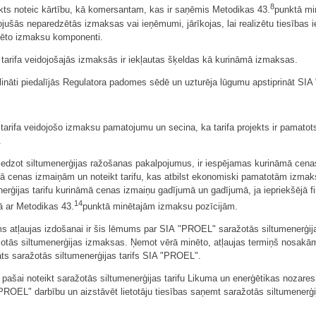
8
ts noteic kārtību, kā komersantam, kas ir saņēmis Metodikas 43.
punktā min
jušās neparedzētās izmaksas vai ieņēmumi, jārīkojas, lai realizētu tiesības 
dzēto izmaksu komponenti.
tarifa veidojošajās izmaksās ir iekļautas šķeldas kā kurināmā izmaksas.
lināti piedalījās Regulatora padomes sēdē un uzturēja lūgumu apstiprināt SIA
 un tarifa veidojošo izmaksu pamatojumu un secina, ka tarifa projekts ir pamato
.
iedzot siltumenerģijas ražošanas pakalpojumus, ir iespējamas kurināmā cena
mā cenas izmaiņām un noteikt tarifu, kas atbilst ekonomiski pamatotām izmaks
erģijas tarifu kurināmā cenas izmaiņu gadījumā un gadījumā, ja iepriekšējā 
14
 ar Metodikas 43.
punktā minētajām izmaksu pozīcijām.
ms atļaujas izdošanai ir šis lēmums par SIA "PROEL" saražotās siltumenerģija
otās siltumenerģijas izmaksas. Ņemot vērā minēto, atļaujas termiņš nosakām
āts saražotās siltumenerģijas tarifs SIA "PROEL".
pašai noteikt saražotās siltumenerģijas tarifu Likuma un enerģētikas nozares
ROEL" darbību un aizstāvēt lietotāju tiesības saņemt saražotās siltumenerģija