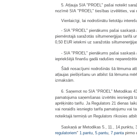
5. Atļauja SIA "PROEL" pašai noteikt saraž
nozīmē SIA "PROEL" tiesības izvēlēties, vai u
Vienlaicīgi, lai nodrošinātu lietotāju inter
- SIA "PROEL" pienākums pašai saskaņā ar 
piemērotajā saražotās siltumenerģijas tarif
0,50 EUR ietekmi uz saražotās siltumenerģijas
- SIA "PROEL" pienākums pašai saskaņā a
iepriekšējā finanšu gadā radušies neparedzēt
Šādi nosacījumi nodrošinās šā lēmuma atbi
atļaujas piešķiršanu un atbilst šā lēmuma mēr
izmaksām.
6. Saņemot no SIA "PROEL" Metodikas 43
pamatojuma saņemšanas izvērtēs iesniegtā tar
aprēķināto tarifu. Ja Regulators 21 dienas l
vai noraidīs iesniegto tarifa pamatojumu vai 
noteiktajā termiņā un Regulators rīkosies atbi
Saskaņā ar Metodikas 5., 11., 14.punktu, 
regulatoriem
"
1.pantu
,
5.pantu
,
7.panta
pirmo 