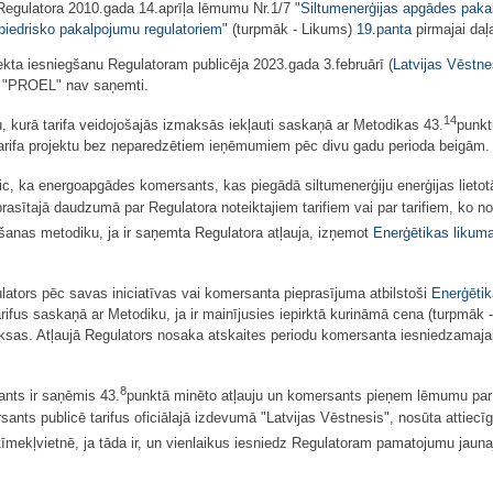
r Regulatora 2010.gada 14.aprīļa lēmumu Nr.1/7 "
Siltumenerģijas apgādes paka
biedrisko pakalpojumu regulatoriem
" (turpmāk - Likums)
19.panta
pirmajai daļ
ekta iesniegšanu Regulatoram publicēja 2023.gada 3.februārī (
Latvijas Vēstne
IA "PROEL" nav saņemti.
14
u, kurā tarifa veidojošajās izmaksās iekļauti saskaņā ar Metodikas 43.
punkt
 tarifa projektu bez neparedzētiem ieņēmumiem pēc divu gadu perioda beigām.
ic, ka energoapgādes komersants, kas piegādā siltumenerģiju enerģijas lietot
prasītajā daudzumā par Regulatora noteiktajiem tarifiem vai par tarifiem, ko n
āšanas metodiku, ja ir saņemta Regulatora atļauja, izņemot
Enerģētikas likum
ulators pēc savas iniciatīvas vai komersanta pieprasījuma atbilstoši
Enerģētik
ifus saskaņā ar Metodiku, ja ir mainījusies iepirktā kurināmā cena (turpmāk
ksas. Atļaujā Regulators nosaka atskaites periodu komersanta iesniedzamaja
8
ants ir saņēmis 43.
punktā minēto atļauju un komersants pieņem lēmumu par j
ants publicē tarifus oficiālajā izdevumā "Latvijas Vēstnesis", nosūta attiecīg
tīmekļvietnē, ja tāda ir, un vienlaikus iesniedz Regulatoram pamatojumu jauna