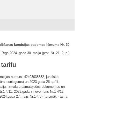
ulēšanas komisijas padomes lēmums Nr. 30
Rīgā 2024. gada 30. maijā (prot. Nr. 21, 2. p.)
tarifu
rācijas numurs: 42403038682, juridiskā
vāra iesniegums) un 2023.gada 26.aprīlī,
ormāciju, izmaksu pamatojošos dokumentus un
Nr.1-4/11, 2023.gada 7.novembris Nr.1-4/12,
2024.gada 27.maijs Nr.1-4/8) (turpmāk - tarifa