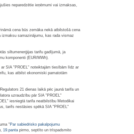
dojušies neparedzētie ieņēmumi vai izmaksas,
kurināmā cena būs zemāka nekā atbilstošā cena
uma izmaksu samazinājumu, kas rada vismaz
tās siltumenerģijas tarifu gadījumā, ja
ēmumu komponenti (EUR/MWh).
i ar SIA "PROEL" noteiktajām tiesībām līdz ar
arifu, kas atbilst ekonomiski pamatotām
 Regulators 21 dienas laikā pēc jaunā tarifa un
gulatora uzraudzību pār SIA "PROEL"
L" iesniegtā tarifa neatbilstību Metodikai
iņus, tarifs nestāsies spēkā SIA "PROEL"
kuma "
Par sabiedrisko pakalpojumu
u,
19.panta
pirmo, septīto un trīspadsmito