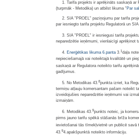
1. Tarifa projekts ir aprēķināts saskaņā a
(turpmāk - Metodika) un atbilst likuma "
Par sa
2. SIA "PROEL" paziņojumu par tarifa proj
par iesniegto tarifa projektu Regulatorā un S
3. SIA "PROEL" ir iesniegusi tarifa projekt
neparedzētie ieņēmumi, vienlaicīgi aprēķinot
1
4.
Enerģētikas likuma
6.panta
3.
daļa note
nepieciešamajā vai noteiktajā kvalitātē un pie
saskaņā ar Regulatora noteikto tarifu aprēķin
gadījumus.
8
5. No Metodikas 43.
punkta izriet, ka Reg
termiņu atļauju komersantam pašam noteikt tar
izveidojušies neparedzētie ieņēmumi vai izma
izmaiņām.
9
6. Metodikas 43.
punkts noteic, ja komers
pirms jauno tarifu spēkā stāšanās brīža komers
ievietošanai tās tīmekļvietnē un publicē savā 
9
43.
4.apakšpunktā noteikto informāciju.