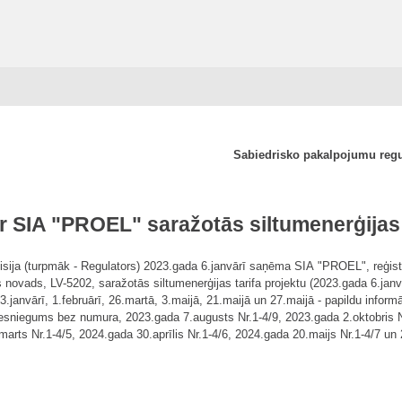
Sabiedrisko pakalpojumu reg
r SIA "PROEL" saražotās siltumenerģijas 
sija (turpmāk - Regulators) 2023.gada 6.janvārī saņēma SIA "PROEL", reģist
 novads, LV-5202, saražotās siltumenerģijas tarifa projektu (2023.gada 6.jan
3.janvārī, 1.februārī, 26.martā, 3.maijā, 21.maijā un 27.maijā - papildu inf
a iesniegums bez numura, 2023.gada 7.augusts Nr.1-4/9, 2023.gada 2.oktobris 
arts Nr.1-4/5, 2024.gada 30.aprīlis Nr.1-4/6, 2024.gada 20.maijs Nr.1-4/7 un 