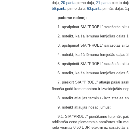
daļu,
20.panta
pirmo daļu,
21.panta
piekto daļ
56.panta
pirmo daļu,
63.panta
pirmās daļas 1.
padome nolemj:
1. apstiprināt SIA "PROEL" saražotās silt
2. noteikt, ka šā lēmuma lemjošās daļas 1.p
3. apstiprināt SIA "PROEL" saražotās silt
4. noteikt, ka šā lēmuma lemjošās daļas 3.p
5. apstiprināt SIA "PROEL" saražotās silt
6. noteikt, ka šā lēmuma lemjošās daļas 5.p
7. piešķirt SIA "PROEL" atļauju pašai sask
finanšu gadā komersantam ir izveidojušās ne
8. noteikt atļaujas termiņu - līdz stāsies
9. noteikt atļaujas nosacījumus:
9.1. SIA "PROEL" pienākumu turpmāk pašai
atbilstošā cena piemērotajā saražotās siltum
rada vismaz 0,50 EUR ietekmi uz saražotās sil