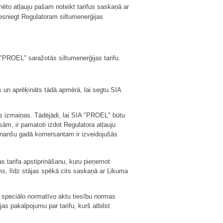
ēto atļauju pašam noteikt tarifus saskaņā ar
iesniegt Regulatoram siltumenerģijas
 "PROEL" saražotās siltumenerģijas tarifu.
ts un aprēķināts tādā apmērā, lai segtu SIA
s izmaiņas. Tādējādi, lai SIA "PROEL" būtu
ām, ir pamatoti izdot Regulatora atļauju
finanšu gadā komersantam ir izveidojušās
s tarifa apstiprināšanu, kuru pieņemot
s, līdz stājas spēkā cits saskaņā ar Likuma
 speciālo normatīvo aktu tiesību normas
s pakalpojumu par tarifu, kurš atbilst