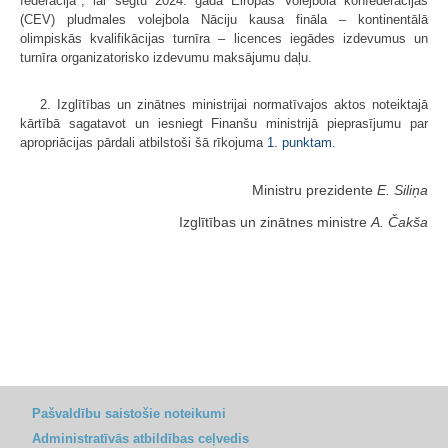
federācija", lai segtu 2024. gada Eiropas Volejbola konfederācijas
(CEV) pludmales volejbola Nāciju kausa fināla – kontinentālā
olimpiskās kvalifikācijas turnīra – licences iegādes izdevumus un
turnīra organizatorisko izdevumu maksājumu daļu.
2. Izglītības un zinātnes ministrijai normatīvajos aktos noteiktajā
kārtībā sagatavot un iesniegt Finanšu ministrijā pieprasījumu par
apropriācijas pārdali atbilstoši šā rīkojuma
1. punktam
.
Ministru prezidente
E. Siliņa
Izglītības un zinātnes ministre
A. Čakša
Pašvaldību saistošie noteikumi
Administratīvās atbildības ceļvedis