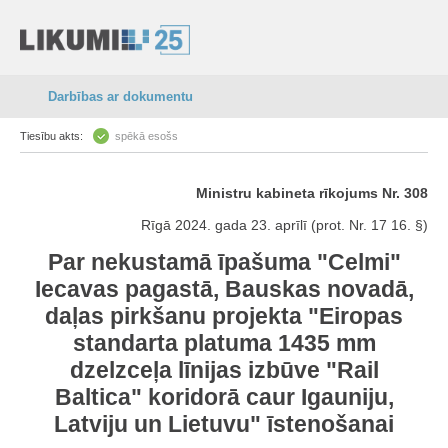
Darbības ar dokumentu
Tiesību akts:
spēkā esošs
Ministru kabineta rīkojums Nr. 308
Rīgā 2024. gada 23. aprīlī (prot. Nr. 17 16. §)
Par nekustamā īpašuma "Celmi"
Iecavas pagastā, Bauskas novadā,
daļas pirkšanu projekta "Eiropas
standarta platuma 1435 mm
dzelzceļa līnijas izbūve "Rail
Baltica" koridorā caur Igauniju,
Latviju un Lietuvu" īstenošanai