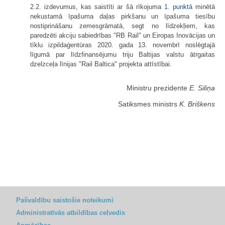
2.2. izdevumus, kas saistīti ar šā rīkojuma
1. punktā
minētā
nekustamā īpašuma daļas pirkšanu un īpašuma tiesību
nostiprināšanu zemesgrāmatā, segt no līdzekļiem, kas
paredzēti akciju sabiedrības "RB Rail" un Eiropas Inovācijas un
tīklu izpildaģentūras 2020. gada 13. novembrī noslēgtajā
līgumā par līdzfinansējumu triju Baltijas valstu ātrgaitas
dzelzceļa līnijas "Rail Baltica" projekta attīstībai.
Ministru prezidente
E. Siliņa
Satiksmes ministrs
K. Briškens
Pašvaldību saistošie noteikumi
Administratīvās atbildības ceļvedis