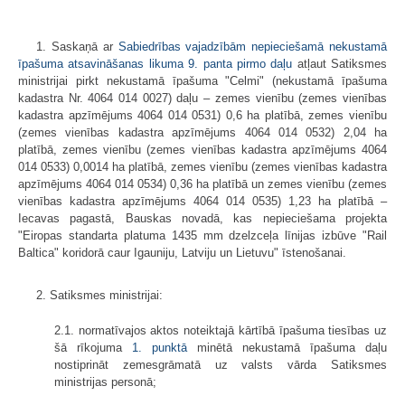
1. Saskaņā ar
Sabiedrības vajadzībām nepieciešamā nekustamā
īpašuma atsavināšanas likuma 9. panta pirmo daļu
atļaut Satiksmes
ministrijai pirkt nekustamā īpašuma "Celmi" (nekustamā īpašuma
kadastra Nr. 4064 014 0027) daļu – zemes vienību (zemes vienības
kadastra apzīmējums 4064 014 0531) 0,6 ha platībā, zemes vienību
(zemes vienības kadastra apzīmējums 4064 014 0532) 2,04 ha
platībā, zemes vienību (zemes vienības kadastra apzīmējums 4064
014 0533) 0,0014 ha platībā, zemes vienību (zemes vienības kadastra
apzīmējums 4064 014 0534) 0,36 ha platībā un zemes vienību (zemes
vienības kadastra apzīmējums 4064 014 0535) 1,23 ha platībā –
Iecavas pagastā, Bauskas novadā, kas nepieciešama projekta
"Eiropas standarta platuma 1435 mm dzelzceļa līnijas izbūve "Rail
Baltica" koridorā caur Igauniju, Latviju un Lietuvu" īstenošanai.
2. Satiksmes ministrijai:
2.1. normatīvajos aktos noteiktajā kārtībā īpašuma tiesības uz
šā rīkojuma
1. punktā
minētā nekustamā īpašuma daļu
nostiprināt zemesgrāmatā uz valsts vārda Satiksmes
ministrijas personā;