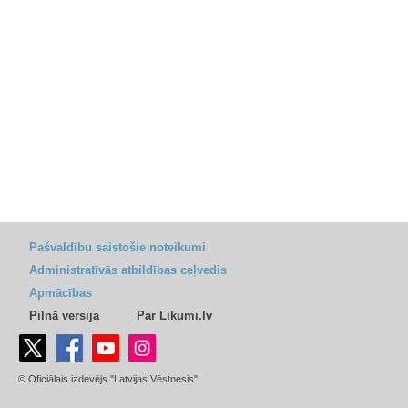
Pašvaldību saistošie noteikumi
Administratīvās atbildības ceļvedis
Apmācības
Pilnā versija
Par Likumi.lv
© Oficiālais izdevējs "Latvijas Vēstnesis"