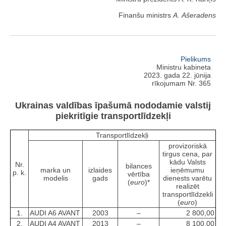
Finanšu ministrs
A. Ašeradens
Pielikums
Ministru kabineta
2023. gada 22. jūnija
rīkojumam Nr. 365
Ukrainas valdības īpašumā nododamie valstij
piekritīgie transportlīdzekļi
Transportlīdzekļi
provizoriskā
tirgus cena, par
kādu Valsts
Nr.
bilances
marka un
izlaides
ieņēmumu
p. k.
vērtība
modelis
gads
dienests varētu
(
euro
)*
realizēt
transportlīdzekli
(
euro
)
1.
AUDI A6 AVANT
2003
–
2 800,00
2.
AUDI A4 AVANT
2013
–
8 100,00