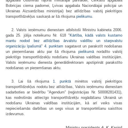
apgabala Obuhivas rajona militārajai pārvaldei, Čerkasu apgabala
Bobricjas ciema padomei, Ļvivas apgabala Nacionālajai policijai un
Ukrainas Aizsardzības ministrijai) bez atlīdzības valstij piekritīgos
transportlīdzekļus saskaņā ar šā rīkojuma
pielikumu
.
2. Valsts ieņēmumu dienestam atbilstoši Ministru kabineta 2006.
gada 25. jūlija noteikumu Nr. 618 "
Kārtība, kādā valsts kustamo
mantu nodod bez atlīdzības ārvalstu valdību un starpvalstu
organizāciju īpašumā
"
4. punktam
sagatavot un parakstīt nodošanas
un pieņemšanas aktu par šā rīkojuma
pielikumā
norādīto valstij
piekritīgo transportlīdzekļu nodošanu Ukrainas valdības institūcijām.
Valsts ieņēmumu dienesta ģenerāldirektoram apstiprināt parakstīto
nodošanas un pieņemšanas aktu.
3. Lai šā rīkojuma
1. punktā
minētos valstij piekritīgos
transportlīdzekļus nodotu bez atlīdzības, Valsts ieņēmumu dienestam
sadarboties ar biedrību "Agendum" (reģistrācijas Nr. 50008281431),
kas nodrošinās attiecīgo transportlīdzekļu nogādāšanu Ukrainā un
nodošanu Ukrainas valdības institūcijām, kā arī veiks visas
nepieciešamās darbības un segs visus ar transportēšanu saistītos
izdevumus.
Ministru prezidents
A. K. Kariņš