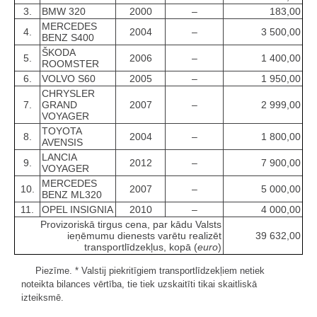
3.
BMW 320
2000
–
183,00
MERCEDES
4.
2004
–
3 500,00
BENZ S400
ŠKODA
5.
2006
–
1 400,00
ROOMSTER
6.
VOLVO S60
2005
–
1 950,00
CHRYSLER
7.
GRAND
2007
–
2 999,00
VOYAGER
TOYOTA
8.
2004
–
1 800,00
AVENSIS
LANCIA
9.
2012
–
7 900,00
VOYAGER
MERCEDES
10.
2007
–
5 000,00
BENZ ML320
11.
OPEL INSIGNIA
2010
–
4 000,00
Provizoriskā tirgus cena, par kādu Valsts
ieņēmumu dienests varētu realizēt
39 632,00
transportlīdzekļus, kopā (
euro
)
Piezīme. * Valstij piekritīgiem transportlīdzekļiem netiek
noteikta bilances vērtība, tie tiek uzskaitīti tikai skaitliskā
izteiksmē.