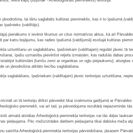
iņš, Mēra kapi) (turpmāk - Arheoloģiskais piemineklis) teritorijā:
 jānodrošina, lai tiktu saglabāts kultūras piemineklis, kas ir to īpašumā (val
s īpašnieks (valdītājs).
ītāja) pienākums ir ievērot likumus un citus normatīvos aktus, kā arī Pārvald
 par katru bojājumu, kas radies īpašumā (valdījumā) esošajā kultūras pieminek
ekļa uzturēšanu un saglabāšanu, īpašniekam (valdītajam) regulāri jāveic tā te
ošanai, īpašu uzmanību pievēršot reljefa izmaiņām, kas radušās dabas pro
konstatējot kultūrslāni (tumšu zemi ar organikas un ogļu piejaukumu), atsegtas
lde un jānodrošina atklāto liecību saglabāšana.
ekļa saglabāšanu, īpašniekam (valdītajam) jāveic teritorijas uzturēšana, nepi
iznīcināt un tā teritoriju drīkst pārveidot tikai izņēmuma gadījumā ar Pārvaldes
 Arheoloģisko pieminekli, vai arī tad, ja pārveidojuma rezultātā nepazeminās tās
stoši atmatā atstātas Arheoloģiskā pieminekļa teritorijas vai tās daļas lauks
nav pieļaujama. Pēc mežizstrādes darbiem pieļaujama tikai dabiska meža at
nu saistīta Arheoloģiskā pieminekļa teritorijas pārveidošana, jāsaņem Pārvalde