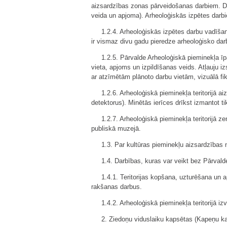
aizsardzības zonas pārveidošanas darbiem. Dar
veida un apjoma). Arheoloģiskās izpētes darb
1.2.4. Arheoloģiskās izpētes darbu vadīšan
ir vismaz divu gadu pieredze arheoloģisko dar
1.2.5. Pārvalde Arheoloģiskā pieminekļa ī
vieta, apjoms un izpildīšanas veids. Atļauju 
ar atzīmētām plānoto darbu vietām, vizuālā fik
1.2.6. Arheoloģiskā pieminekļa teritorijā 
detektorus). Minētās ierīces drīkst izmantot ti
1.2.7. Arheoloģiskā pieminekļa teritorijā z
publiskā muzejā.
1.3. Par kultūras pieminekļu aizsardzības 
1.4. Darbības, kuras var veikt bez Pārvald
1.4.1. Teritorijas kopšana, uzturēšana un
rakšanas darbus.
1.4.2. Arheoloģiskā pieminekļa teritorijā
2. Ziedoņu viduslaiku kapsētas (Kapeņu ka