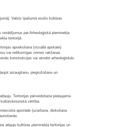
dījumā). Valsts īpašumā esošo kultūras
es norādījumus par Arheoloģiskā pieminekļa
ļa teritorijā.
ritorijas apsekošana (vizuālā apskate)
cesu vai nelikumīgas zemes rakšanas
 senās konstrukcijas vai atrodot arheoloģiskās
eļaujot aizaugšanu, piegružošanu un
 atļauju. Teritorijas pārveidošana pieļaujama
 kultūrvēsturiskā vērtība.
aimnieciskā apstrāde (uzaršana, diskošana
jaunošanās.
s atļauju kultūras pieminekļa teritorijas un