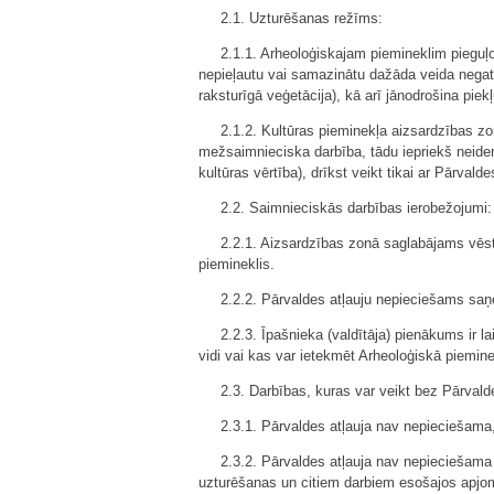
2.1. Uzturēšanas režīms:
2.1.1. Arheoloģiskajam piemineklim pieguļo
nepieļautu vai samazinātu dažāda veida negat
raksturīgā veģetācija), kā arī jānodrošina pie
2.1.2. Kultūras pieminekļa aizsardzības z
mežsaimnieciska darbība, tādu iepriekš neiden
kultūras vērtība), drīkst veikt tikai ar Pārvalde
2.2. Saimnieciskās darbības ierobežojumi:
2.2.1. Aizsardzības zonā saglabājams vēst
piemineklis.
2.2.2. Pārvaldes atļauju nepieciešams sa
2.2.3. Īpašnieka (valdītāja) pienākums ir 
vidi vai kas var ietekmēt Arheoloģiskā piemi
2.3. Darbības, kuras var veikt bez Pārvald
2.3.1. Pārvaldes atļauja nav nepieciešama,
2.3.2. Pārvaldes atļauja nav nepieciešam
uzturēšanas un citiem darbiem esošajos apjo