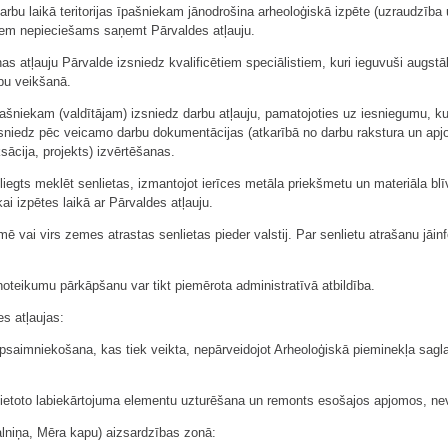
bu laikā teritorijas īpašniekam jānodrošina arheoloģiskā izpēte (uzraudzība 
iem nepieciešams saņemt Pārvaldes atļauju.
as atļauju Pārvalde izsniedz kvalificētiem speciālistiem, kuri ieguvuši augstā
bu veikšanā.
pašniekam (valdītājam) izsniedz darbu atļauju, pamatojoties uz iesniegumu, 
izsniedz pēc veicamo darbu dokumentācijas (atkarībā no darbu rakstura un apjo
sācija, projekts) izvērtēšanas.
aizliegts meklēt senlietas, izmantojot ierīces metāla priekšmetu un materiāla 
kai izpētes laikā ar Pārvaldes atļauju.
emē vai virs zemes atrastas senlietas pieder valstij. Par senlietu atrašanu jā
noteikumu pārkāpšanu var tikt piemērota administratīvā atbildība.
es atļaujas:
 apsaimniekošana, kas tiek veikta, nepārveidojot Arheoloģiskā pieminekļa sag
 izvietoto labiekārtojuma elementu uzturēšana un remonts esošajos apjomos, 
lniņa, Mēra kapu) aizsardzības zonā: