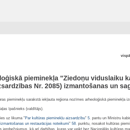
vispā
oģiskā pieminekļa "Ziedoņu viduslaiku k
izsardzības Nr. 2085) izmantošanas un s
tūras pieminekļu sarakstā iekļauta reģiona nozīmes arheoloģiskā pieminekļa 
aļas īpašnieks (valdītājs).
ies uz likuma "
Par kultūras pieminekļu aizsardzību
"
5.
pantu un Ministru kabi
 izmantošanas un restaurācijas noteikumi
"
58.
punktu, nosakot kultūras piemin
 ierobežojumus, kā arī darbības, kuras var veikt bez Nacionālās kultūras ma