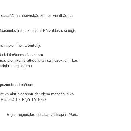
s sadalīšana atsevišķās zemes vienībās, ja
īpašnieks ir iepazinies ar Pārvaldes izsniegto
kā pieminekļa teritoriju.
nšu izlūkošanas dienestam
anas pienākums attiecas arī uz līdzekļiem, kas
 darbību mēģinājumu.
s paziņots adresātam.
atīvo aktu var apstrīdēt viena mēneša laikā
ils ielā 19, Rīgā, LV-1050;
Rīgas reģionālās nodaļas vadītāja
I. Marta