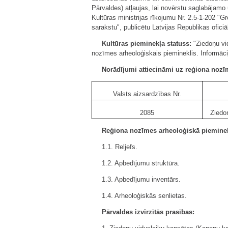
Pārvaldes) atļaujas, lai novērstu saglabājamo
Kultūras ministrijas rīkojumu Nr. 2.5-1-202 "G
sarakstu", publicētu Latvijas Republikas ofici
Kultūras pieminekļa statuss:
"Ziedoņu vid
nozīmes arheoloģiskais piemineklis. Informācij
Norādījumi attiecināmi uz reģiona nozī
Valsts aizsardzības Nr.
2085
Ziedo
Reģiona nozīmes arheoloģiskā pieminek
1.1. Reljefs.
1.2. Apbedījumu struktūra.
1.3. Apbedījumu inventārs.
1.4. Arheoloģiskās senlietas.
Pārvaldes izvirzītās prasības: