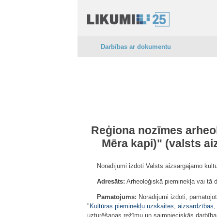
Darbības ar dokumentu
Reģiona nozīmes arheol
Mēra kapi)" (valsts a
Norādījumi izdoti Valsts aizsargājamo kul
Adresāts:
Arheoloģiskā pieminekļa vai tā d
Pamatojums:
Norādījumi izdoti, pamatojot
"
Kultūras pieminekļu uzskaites, aizsardzības,
uzturēšanas režīmu un saimnieciskās darbības