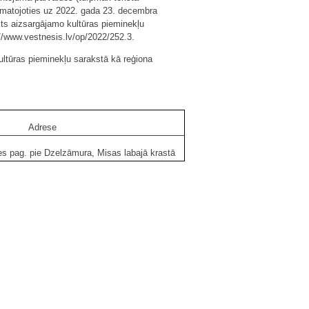
pamatojoties uz 2022. gada 23. decembra
lsts aizsargājamo kultūras pieminekļu
//www.vestnesis.lv/op/2022/252.3.
ultūras pieminekļu sarakstā kā reģiona
Adrese
s pag. pie Dzelzāmura, Misas labajā krastā