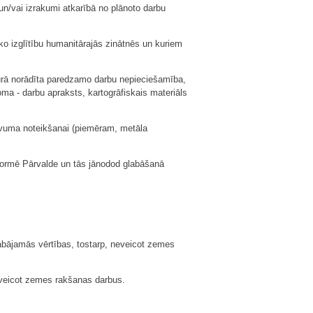
un/vai izrakumi atkarībā no plānoto darbu
ko izglītību humanitārajās zinātnēs un kuriem
kurā norādīta paredzamo darbu nepieciešamība,
ma - darbu apraksts, kartogrāfiskais materiāls
blīvuma noteikšanai (piemēram, metāla
informē Pārvalde un tās jānodod glabāšanā
labājamās vērtības, tostarp, neveicot zemes
neveicot zemes rakšanas darbus.