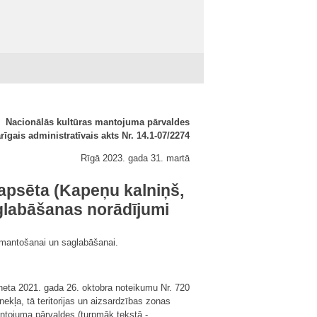
Nacionālās kultūras mantojuma pārvaldes
rīgais administratīvais akts Nr. 14.1-07/2274
Rīgā 2023. gada 31. martā
apsēta (Kapeņu kalniņš,
aglabāšanas norādījumi
izmantošanai un saglabāšanai.
neta 2021. gada 26. oktobra noteikumu Nr. 720
ekļa, tā teritorijas un aizsardzības zonas
ntojuma pārvaldes (turpmāk tekstā -