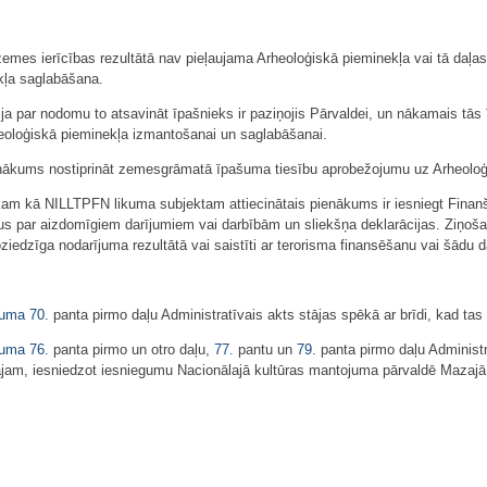
emes ierīcības rezultātā nav pieļaujama Arheoloģiskā pieminekļa vai tā daļa
kļa saglabāšana.
 ja par nodomu to atsavināt īpašnieks ir paziņojis Pārvaldei, un nākamais tās 
eoloģiskā pieminekļa izmantošanai un saglabāšanai.
enākums nostiprināt zemesgrāmatā īpašuma tiesību aprobežojumu uz Arheoloģis
iekam kā NILLTPFN likuma subjektam attiecinātais pienākums ir iesniegt Fina
umus par aizdomīgiem darījumiem vai darbībām un sliekšņa deklarācijas. Ziņoš
 noziedzīga nodarījuma rezultātā vai saistīti ar terorisma finansēšanu vai šādu
kuma
70.
panta pirmo daļu Administratīvais akts stājas spēkā ar brīdi, kad ta
kuma
76.
panta pirmo un otro daļu,
77.
pantu un
79.
panta pirmo daļu Administr
jam, iesniedzot iesniegumu Nacionālajā kultūras mantojuma pārvaldē Mazajā P