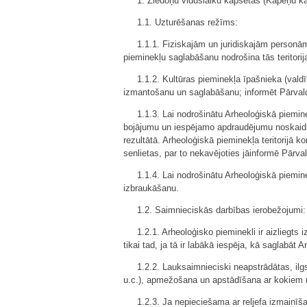
1. Ziedoņu viduslaiku kapsētas (Kapeņu kaln
1.1. Uzturēšanas režīms:
1.1.1. Fiziskajām un juridiskajām personām
pieminekļu saglabāšanu nodrošina tās teritorija
1.1.2. Kultūras pieminekļa īpašnieka (vald
izmantošanu un saglabāšanu; informēt Pārvaldi
1.1.3. Lai nodrošinātu Arheoloģiskā piemin
bojājumu un iespējamo apdraudējumu noskaidr
rezultātā. Arheoloģiskā pieminekļa teritorijā 
senlietas, par to nekavējoties jāinformē Pārva
1.1.4. Lai nodrošinātu Arheoloģiskā piemin
izbraukāšanu.
1.2. Saimnieciskās darbības ierobežojumi:
1.2.1. Arheoloģisko pieminekli ir aizliegts 
tikai tad, ja tā ir labākā iespēja, kā saglabāt
1.2.2. Lauksaimnieciski neapstrādātas, ilg
u.c.), apmežošana un apstādīšana ar kokiem 
1.2.3. Ja nepieciešama ar reljefa izmainīša