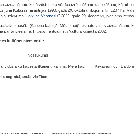
 un aizsargājamo kultūrvēsturisko vērtību iznīcināšanu vai bojāšanu, kā arī 
rozījumi Kultūras ministrijas 1998. gada 29. oktobra rīkojumā Nr. 128 "Par Va
ālajā izdevumā "
Latvijas Vēstnesis
" 2022. gada 29. decembrī, pieejams https:
uslaiku kapsēta (Kapeņu kalniņš, Mēra kapi)" iekļauts valsts aizsargājamo k
a par to pieejama: https://mantojums.lv/cultural-objects/2082.
mes kultūras pieminekli:
Nosaukums
ņu viduslaiku kapsēta (Kapeņu kalniņš, Mēra kapi)
Ķekavas nov., Baldone
ļa saglabājamās vērtības: