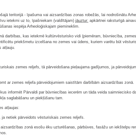
šajā teritorijā - īpašuma vai aizsardzības zonas robežās, lai nodrošinātu Arh
īvu ietekmi uz to, īpašniekam (valdītājam)
jāuztur:
apkārtnei raksturīgā ainava
kļūšanas iespēja Arheoloģiskajam piemineklim.
onā darbības, kas ietekmē kultūrvēsturisko vidi (piemēram, būvniecība, zemes
tificētu priekšmetu izcelšana no zemes vai ūdens, kuriem varētu būt vēsturis
s atļauju.
uriskais zemes reljefs, tā pārveidošana pieļaujama gadījumos, ja pārveidojum
ņemt ar zemes reljefa pārveidojumiem saistītām darbībām aizsardzības zonā.
laikus informēt Pārvaldi par būvniecības iecerēm un tāda veida saimniecisko 
nekļa saglabāšanu un piekļūšanu tam.
es atļaujas:
 ja netiek pārveidots vēsturiskais zemes reljefs.
a aizsardzības zonā esošu ēku uzturēšanas, pārbūves, fasāžu un iekštelpu 
mos.