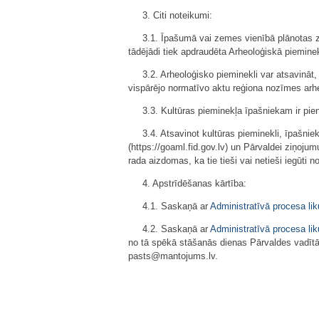
3. Citi noteikumi:
3.1. Īpašumā vai zemes vienībā plānotas z
tādējādi tiek apdraudēta Arheoloģiskā piemine
3.2. Arheoloģisko pieminekli var atsavināt,
vispārējo normatīvo aktu reģiona nozīmes arh
3.3. Kultūras pieminekļa īpašniekam ir pi
3.4. Atsavinot kultūras pieminekli, īpašn
(https://goaml.fid.gov.lv) un Pārvaldei ziņoj
rada aizdomas, ka tie tieši vai netieši iegūti
4. Apstrīdēšanas kārtība:
4.1. Saskaņā ar
Administratīvā procesa li
4.2. Saskaņā ar
Administratīvā procesa li
no tā spēkā stāšanās dienas Pārvaldes vadītā
pasts@mantojums.lv.