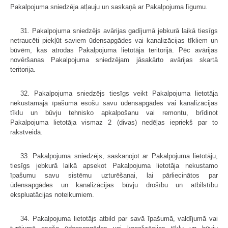
Pakalpojuma sniedzēja atļauju un saskaņā ar Pakalpojuma līgumu.
31. Pakalpojuma sniedzējs avārijas gadījumā jebkurā laikā tiesīgs
netraucēti piekļūt saviem ūdensapgādes vai kanalizācijas tīkliem un
būvēm, kas atrodas Pakalpojuma lietotāja teritorijā. Pēc avārijas
novēršanas Pakalpojuma sniedzējam jāsakārto avārijas skartā
teritorija.
32. Pakalpojuma sniedzējs tiesīgs veikt Pakalpojuma lietotāja
nekustamajā īpašumā esošu savu ūdensapgādes vai kanalizācijas
tīklu un būvju tehnisko apkalpošanu vai remontu, brīdinot
Pakalpojuma lietotāja vismaz 2 (divas) nedēļas iepriekš par to
rakstveidā.
33. Pakalpojuma sniedzējs, saskaņojot ar Pakalpojuma lietotāju,
tiesīgs jebkurā laikā apsekot Pakalpojuma lietotāja nekustamo
īpašumu savu sistēmu uzturēšanai, lai pārliecinātos par
ūdensapgādes un kanalizācijas būvju drošību un atbilstību
ekspluatācijas noteikumiem.
34. Pakalpojuma lietotājs atbild par savā īpašumā, valdījumā vai