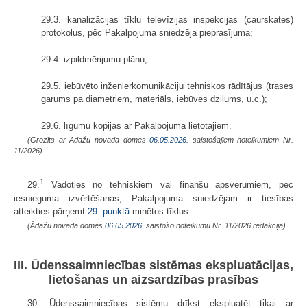
29.3. kanalizācijas tīklu televīzijas inspekcijas (caurskates)
protokolus, pēc Pakalpojuma sniedzēja pieprasījuma;
29.4. izpildmērijumu plānu;
29.5. iebūvēto inženierkomunikāciju tehniskos rādītājus (trases
garums pa diametriem, materiāls, iebūves dziļums, u.c.);
29.6. līgumu kopijas ar Pakalpojuma lietotājiem.
(Grozīts ar Ādažu novada domes
06.05.2026.
saistošajiem noteikumiem Nr.
11/2026)
1
29.
Vadoties no tehniskiem vai finanšu apsvērumiem, pēc
iesnieguma izvērtēšanas, Pakalpojuma sniedzējam ir tiesības
atteikties pārņemt
29. punktā
minētos tīklus.
(Ādažu novada domes
06.05.2026.
saistošo noteikumu Nr. 11/2026 redakcijā)
III. Ūdenssaimniecības sistēmas ekspluatācijas,
lietošanas un aizsardzības prasības
30. Ūdenssaimniecības sistēmu drīkst ekspluatēt tikai ar