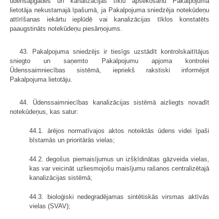
ūdensapgādes un kanalizācijas tīklu apsekošanu Pakalpojuma
lietotāja nekustamajā īpašumā, ja Pakalpojuma sniedzēja notekūdeņu
attīrīšanas iekārtu ieplūdē vai kanalizācijas tīklos konstatēts
paaugstināts notekūdeņu piesārņojums.
43. Pakalpojuma sniedzējs ir tiesīgs uzstādīt kontrolskaitītājus
sniegto un saņemto Pakalpojumu apjoma kontrolei
Ūdenssaimniecības sistēmā, iepriekš rakstiski informējot
Pakalpojuma lietotāju.
44. Ūdenssaimniecības kanalizācijas sistēmā aizliegts novadīt
notekūdeņus, kas satur:
44.1. ārējos normatīvajos aktos noteiktās ūdens videi īpaši
bīstamās un prioritārās vielas;
44.2. degošus piemaisījumus un izšķīdinātas gāzveida vielas,
kas var veicināt uzliesmojošu maisījumu rašanos centralizētajā
kanalizācijas sistēmā;
44.3. bioloģiski nedegradējamas sintētiskās virsmas aktīvās
vielas (SVAV);