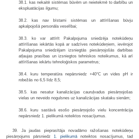
38.1. kas nekaitē sistēmas būvēm un neietekmē to darbību un
ekspluatācijas ilgumu;
38.2. kas nav bīstami sistēmas un attīrīšanas būvju
apkalpojošā personāla veselībai;
38.3. ko var attīrīt Pakalpojuma sniedzēja notekūdeņu
attīrīšanas iekārtās kopā ar sadzīves notekūdeņiem, ievērojot
Pakalpojuma sniedzējam izsniegtās piesārņojošās darbības
atļaujas prasības un izsniegtos tehniskos noteikumus, kā arī
attīrīšanas iekārtu tehnoloģiskos parametrus;
38.4. kuru temperatūra nepārsniedz +40°C un vides pH ir
robežās no 6,5 līdz 8,5;
38.5. kas nesatur kanalizācijas cauruļvadus piesārņojošas
vielas un neveido nogulsnes uz kanalizācijas skataku sienām;
38.6. kuru sastāvā esošo piesārņojošo vielu koncentrācija
nepārsniedz 1. pielikumā noteiktos nosacījumus.
39. Ja jaudas pieprasītāja novadāmo ražošanas notekūdeņu
piesārņojums pārsniedz
1. pielikumā
noteiktos nosacījumus, tad