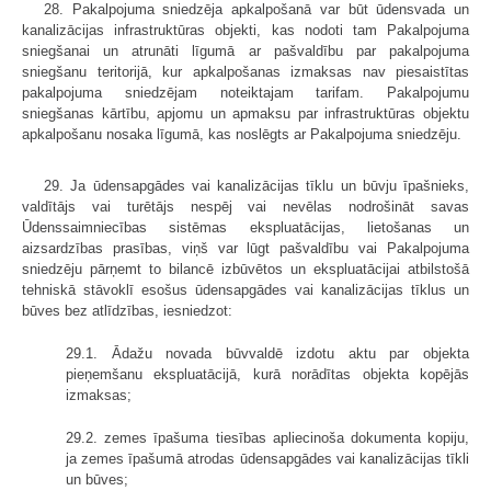
28. Pakalpojuma sniedzēja apkalpošanā var būt ūdensvada un
kanalizācijas infrastruktūras objekti, kas nodoti tam Pakalpojuma
sniegšanai un atrunāti līgumā ar pašvaldību par pakalpojuma
sniegšanu teritorijā, kur apkalpošanas izmaksas nav piesaistītas
pakalpojuma sniedzējam noteiktajam tarifam. Pakalpojumu
sniegšanas kārtību, apjomu un apmaksu par infrastruktūras objektu
apkalpošanu nosaka līgumā, kas noslēgts ar Pakalpojuma sniedzēju.
29. Ja ūdensapgādes vai kanalizācijas tīklu un būvju īpašnieks,
valdītājs vai turētājs nespēj vai nevēlas nodrošināt savas
Ūdenssaimniecības sistēmas ekspluatācijas, lietošanas un
aizsardzības prasības, viņš var lūgt pašvaldību vai Pakalpojuma
sniedzēju pārņemt to bilancē izbūvētos un ekspluatācijai atbilstošā
tehniskā stāvoklī esošus ūdensapgādes vai kanalizācijas tīklus un
būves bez atlīdzības, iesniedzot:
29.1. Ādažu novada būvvaldē izdotu aktu par objekta
pieņemšanu ekspluatācijā, kurā norādītas objekta kopējās
izmaksas;
29.2. zemes īpašuma tiesības apliecinoša dokumenta kopiju,
ja zemes īpašumā atrodas ūdensapgādes vai kanalizācijas tīkli
un būves;