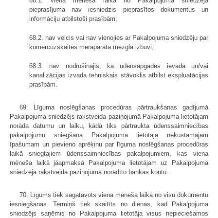
68.1. viena mēneša laikā no Pakalpojuma sniedzēja
pieprasījuma nav iesniedzis pieprasītos dokumentus un
informāciju atbilstoši prasībām;
68.2. nav veicis vai nav vienojies ar Pakalpojuma sniedzēju par
komercuzskaites mēraparāta mezgla izbūvi;
68.3. nav nodrošinājis, ka ūdensapgādes ievada un/vai
kanalizācijas izvada tehniskais stāvoklis atbilst ekspluatācijas
prasībām.
69. Līguma noslēgšanas procedūras pārtraukšanas gadījumā
Pakalpojuma sniedzējs rakstveida paziņojumā Pakalpojuma lietotājam
norāda datumu un laiku, kādā tiks pārtraukta ūdenssaimniecības
pakalpojumu sniegšana Pakalpojuma lietotāja nekustamajam
īpašumam un pievieno aprēķinu par līguma noslēgšanas procedūras
laikā sniegtajiem ūdenssaimniecības pakalpojumiem, kas viena
mēneša laikā jāapmaksā Pakalpojuma lietotājam uz Pakalpojuma
sniedzēja rakstveida paziņojumā norādīto bankas kontu.
70. Līgums tiek sagatavots viena mēneša laikā no visu dokumentu
iesniegšanas. Termiņš tiek skaitīts no dienas, kad Pakalpojuma
sniedzējs saņēmis no Pakalpojuma lietotāja visus nepieciešamos