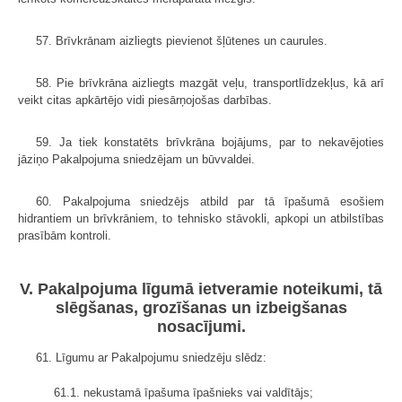
57. Brīvkrānam aizliegts pievienot šļūtenes un caurules.
58. Pie brīvkrāna aizliegts mazgāt veļu, transportlīdzekļus, kā arī
veikt citas apkārtējo vidi piesārņojošas darbības.
59. Ja tiek konstatēts brīvkrāna bojājums, par to nekavējoties
jāziņo Pakalpojuma sniedzējam un būvvaldei.
60. Pakalpojuma sniedzējs atbild par tā īpašumā esošiem
hidrantiem un brīvkrāniem, to tehnisko stāvokli, apkopi un atbilstības
prasībām kontroli.
V. Pakalpojuma līgumā ietveramie noteikumi, tā
slēgšanas, grozīšanas un izbeigšanas
nosacījumi.
61. Līgumu ar Pakalpojumu sniedzēju slēdz:
61.1. nekustamā īpašuma īpašnieks vai valdītājs;