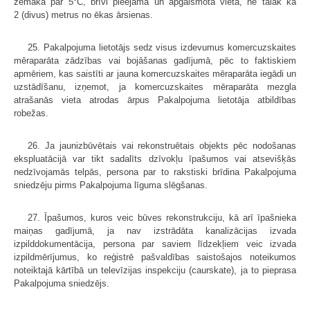
zemāka par 5°C, brīvi pieejamā un apgaismotā vietā, ne tālāk kā
2 (divus) metrus no ēkas ārsienas.
25. Pakalpojuma lietotājs sedz visus izdevumus komercuzskaites
mēraparāta zādzības vai bojāšanas gadījumā, pēc to faktiskiem
apmēriem, kas saistīti ar jauna komercuzskaites mēraparāta iegādi un
uzstādīšanu, izņemot, ja komercuzskaites mēraparāta mezgla
atrašanās vieta atrodas ārpus Pakalpojuma lietotāja atbildības
robežas.
26. Ja jaunizbūvētais vai rekonstruētais objekts pēc nodošanas
ekspluatācijā var tikt sadalīts dzīvokļu īpašumos vai atsevišķās
nedzīvojamās telpās, persona par to rakstiski brīdina Pakalpojuma
sniedzēju pirms Pakalpojuma līguma slēgšanas.
27. Īpašumos, kuros veic būves rekonstrukciju, kā arī īpašnieka
maiņas gadījumā, ja nav izstrādāta kanalizācijas izvada
izpilddokumentācija, persona par saviem līdzekļiem veic izvada
izpildmērījumus, ko reģistrē pašvaldības saistošajos noteikumos
noteiktajā kārtībā un televīzijas inspekciju (caurskate), ja to pieprasa
Pakalpojuma sniedzējs.