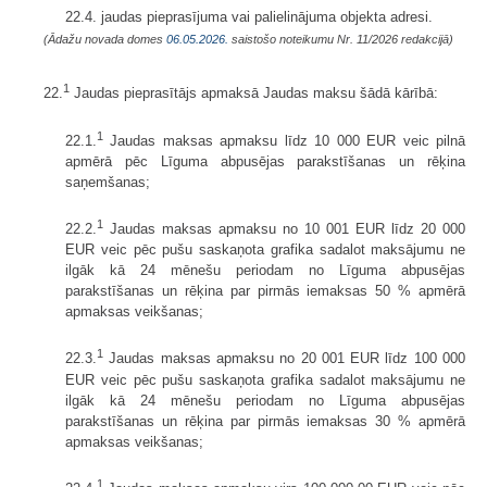
22.4. jaudas pieprasījuma vai palielinājuma objekta adresi.
(Ādažu novada domes
06.05.2026.
saistošo noteikumu Nr. 11/2026 redakcijā)
1
22.
Jaudas pieprasītājs apmaksā Jaudas maksu šādā kārībā:
1
22.1.
Jaudas maksas apmaksu līdz 10 000 EUR veic pilnā
apmērā pēc Līguma abpusējas parakstīšanas un rēķina
saņemšanas;
1
22.2.
Jaudas maksas apmaksu no 10 001 EUR līdz 20 000
EUR veic pēc pušu saskaņota grafika sadalot maksājumu ne
ilgāk kā 24 mēnešu periodam no Līguma abpusējas
parakstīšanas un rēķina par pirmās iemaksas 50 % apmērā
apmaksas veikšanas;
1
22.3.
Jaudas maksas apmaksu no 20 001 EUR līdz 100 000
EUR veic pēc pušu saskaņota grafika sadalot maksājumu ne
ilgāk kā 24 mēnešu periodam no Līguma abpusējas
parakstīšanas un rēķina par pirmās iemaksas 30 % apmērā
apmaksas veikšanas;
1