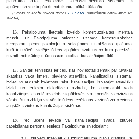
plānojumā, kurās ierīkojamas Ūdenssaimniecības sistēmas, ja
apbūve tika veikta pēc šo noteikumu spēkā stāšanās.
(Grozīts ar Ādažu novada domes
25.07.2024.
saistošajiem noteikumiem Nr.
36/2024)
16. Pakalpojuma lietotājs izveido komercuzskaites mērītāja
mezglu, un Pakalpojuma sniedzējs uzstāda komercuzskaites
mēraparātu pirms pakalpojuma sniegšanas uzsākšanas īpašumā,
kurā ir izbūvēti vietējie ūdens apgādes avoti un no kura paredzēts
novadīt notekūdeņus ūdenssaimniecības kanalizācijas tīklā.
17. Sanitāri tehniskās ierīces, kas novietotas zemāk par tuvākās
skatakas vāka līmeni, pievieno atsevišķai kanalizācijas sistēmai,
izolēti no augstāk izvietotas telpu kanalizācijas, izbūvējot atsevišķu
izlaidi un ierīkojot elektrificētu aizbīdni, ko automātiski vada
kanalizācijas caurulē ievietots signāldevējs vai speciāls vienvirziena
vārsts. Aiz aizbīdņa vai vārsta ūdens tecēšanas virzienā var pievienot
augstāk izvietotas kanalizācijas sistēmas.
18. Pēc ūdens ievada vai kanalizācijas izvada izbūves
pabeigšanas persona iesniedz Pakalpojuma sniedzējam:
18.1. izbūvēto inženiertīklu izpildmērījuma plānu grafiskā vai