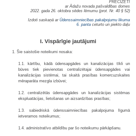
PRECIZĒTI
ar Ādažu novada pašvaldības domes
2022. gada 26. oktobra sēdes lēmumu (prot. Nr. 40 § 52)
Izdoti saskaņā ar
Ūdenssaimniecības pakalpojumu likuma
6. panta
ceturto un piekto daļu
I. Vispārīgie jautājumi
1. Šie saistošie noteikumi nosaka:
1.1. kārtību, kādā ūdensapgādes un kanalizācijas tīkli un
būves tiek pievienotas centralizētajai ūdensapgādes vai
kanalizācijas sistēmai, tai skaitā prasības komercuzskaites
mēraparāta mezgla izbūvei;
1.2. centralizētās ūdensapgādes un kanalizācijas sistēmas
ekspluatācijas, lietošanas un aizsardzības prasības;
1.3. sabiedriskā ūdenssaimniecības pakalpojuma līgumā
ietveramos noteikumus;
1.4. administratīvo atbildību par šo noteikumu pārkāpšanu.