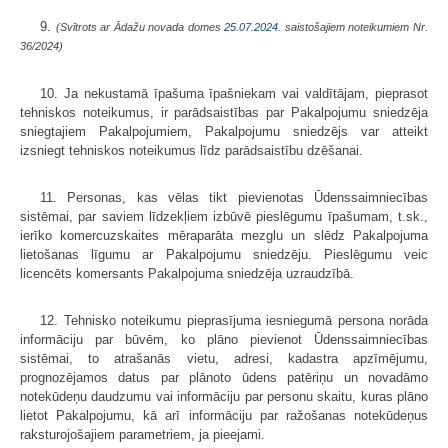
9.
(Svītrots ar Ādažu novada domes
25.07.2024.
saistošajiem noteikumiem Nr.
36/2024)
10. Ja nekustamā īpašuma īpašniekam vai valdītājam, pieprasot
tehniskos noteikumus, ir parādsaistības par Pakalpojumu sniedzēja
sniegtajiem Pakalpojumiem, Pakalpojumu sniedzējs var atteikt
izsniegt tehniskos noteikumus līdz parādsaistību dzēšanai.
11. Personas, kas vēlas tikt pievienotas Ūdenssaimniecības
sistēmai, par saviem līdzekļiem izbūvē pieslēgumu īpašumam, t.sk.,
ierīko komercuzskaites mēraparāta mezglu un slēdz Pakalpojuma
lietošanas līgumu ar Pakalpojumu sniedzēju. Pieslēgumu veic
licencēts komersants Pakalpojuma sniedzēja uzraudzībā.
12. Tehnisko noteikumu pieprasījuma iesniegumā persona norāda
informāciju par būvēm, ko plāno pievienot Ūdenssaimniecības
sistēmai, to atrašanās vietu, adresi, kadastra apzīmējumu,
prognozējamos datus par plānoto ūdens patēriņu un novadāmo
notekūdeņu daudzumu vai informāciju par personu skaitu, kuras plāno
lietot Pakalpojumu, kā arī informāciju par ražošanas notekūdeņus
raksturojošajiem parametriem, ja pieejami.