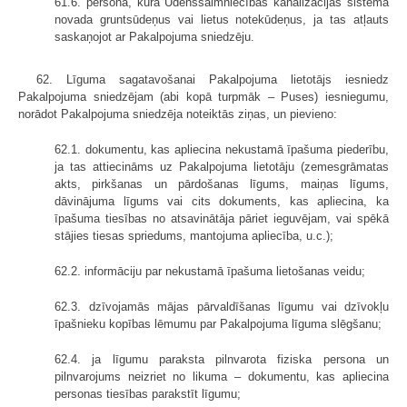
61.6. persona, kura Ūdenssaimniecības kanalizācijas sistēmā
novada gruntsūdeņus vai lietus notekūdeņus, ja tas atļauts
saskaņojot ar Pakalpojuma sniedzēju.
62. Līguma sagatavošanai Pakalpojuma lietotājs iesniedz
Pakalpojuma sniedzējam (abi kopā turpmāk – Puses) iesniegumu,
norādot Pakalpojuma sniedzēja noteiktās ziņas, un pievieno:
62.1. dokumentu, kas apliecina nekustamā īpašuma piederību,
ja tas attiecināms uz Pakalpojuma lietotāju (zemesgrāmatas
akts, pirkšanas un pārdošanas līgums, maiņas līgums,
dāvinājuma līgums vai cits dokuments, kas apliecina, ka
īpašuma tiesības no atsavinātāja pāriet ieguvējam, vai spēkā
stājies tiesas spriedums, mantojuma apliecība, u.c.);
62.2. informāciju par nekustamā īpašuma lietošanas veidu;
62.3. dzīvojamās mājas pārvaldīšanas līgumu vai dzīvokļu
īpašnieku kopības lēmumu par Pakalpojuma līguma slēgšanu;
62.4. ja līgumu paraksta pilnvarota fiziska persona un
pilnvarojums neizriet no likuma – dokumentu, kas apliecina
personas tiesības parakstīt līgumu;