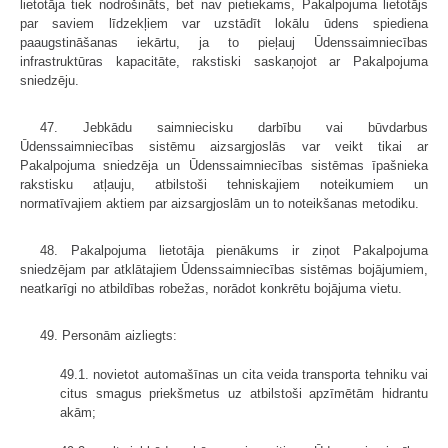
lietotāja tiek nodrošināts, bet nav pietiekams, Pakalpojuma lietotājs
par saviem līdzekļiem var uzstādīt lokālu ūdens spiediena
paaugstināšanas iekārtu, ja to pieļauj Ūdenssaimniecības
infrastruktūras kapacitāte, rakstiski saskaņojot ar Pakalpojuma
sniedzēju.
47. Jebkādu saimniecisku darbību vai būvdarbus
Ūdenssaimniecības sistēmu aizsargjoslās var veikt tikai ar
Pakalpojuma sniedzēja un Ūdenssaimniecības sistēmas īpašnieka
rakstisku atļauju, atbilstoši tehniskajiem noteikumiem un
normatīvajiem aktiem par aizsargjoslām un to noteikšanas metodiku.
48. Pakalpojuma lietotāja pienākums ir ziņot Pakalpojuma
sniedzējam par atklātajiem Ūdenssaimniecības sistēmas bojājumiem,
neatkarīgi no atbildības robežas, norādot konkrētu bojājuma vietu.
49. Personām aizliegts:
49.1. novietot automašīnas un cita veida transporta tehniku vai
citus smagus priekšmetus uz atbilstoši apzīmētām hidrantu
akām;