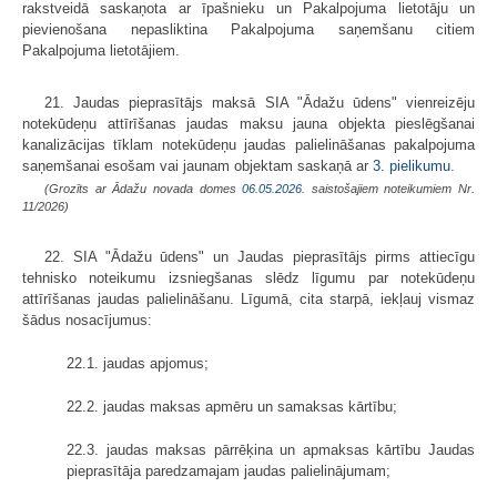
rakstveidā saskaņota ar īpašnieku un Pakalpojuma lietotāju un
pievienošana nepasliktina Pakalpojuma saņemšanu citiem
Pakalpojuma lietotājiem.
21. Jaudas pieprasītājs maksā SIA "Ādažu ūdens" vienreizēju
notekūdeņu attīrīšanas jaudas maksu jauna objekta pieslēgšanai
kanalizācijas tīklam notekūdeņu jaudas palielināšanas pakalpojuma
saņemšanai esošam vai jaunam objektam saskaņā ar
3. pielikumu
.
(Grozīts ar Ādažu novada domes
06.05.2026.
saistošajiem noteikumiem Nr.
11/2026)
22. SIA "Ādažu ūdens" un Jaudas pieprasītājs pirms attiecīgu
tehnisko noteikumu izsniegšanas slēdz līgumu par notekūdeņu
attīrīšanas jaudas palielināšanu. Līgumā, cita starpā, iekļauj vismaz
šādus nosacījumus:
22.1. jaudas apjomus;
22.2. jaudas maksas apmēru un samaksas kārtību;
22.3. jaudas maksas pārrēķina un apmaksas kārtību Jaudas
pieprasītāja paredzamajam jaudas palielinājumam;