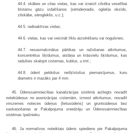
44.4. skābes un citas vielas, kas var izraisīt cilvēka veselībai
bīstamu gāzu izdalīšanos (sērūdeņradis, oglekļa oksīds,
zilskābe, sērogleklis, u.c.);
44.5. radioaktīvas vielas;
44.6. vielas, kas var veicināt tīklu aizsērēšanu vai nogulsnes;
44.7. nesasmalcinātus pārtikas un ražošanas atkritumus,
koncentrētus šķīdumus, atslāņa un krāsvielu šķīdumus, kas
radušies skalojot cisternas, kublus, u.tml.;
44.8. ūdenī peldošus nešķīstošus piemaisījumus, kuru
diametrs ir mazāks par 4 mm.
45. Ūdenssaimniecības kanalizācijas sistēmā aizliegts novadīt
notekūdeņus no asenizācijas cisternām, izmest atkritumus, novadīt
virszemes noteces ūdeņus (lietusūdens) un gruntsūdeņus bez
saskaņošanas ar Pakalpojuma sniedzēju un Ūdenssaimniecības
sistēmas īpašnieku.
46. Ja normatīvos noteiktais ūdens spiediens pie Pakalpojuma