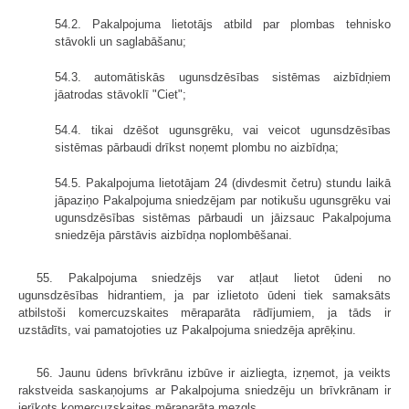
54.2. Pakalpojuma lietotājs atbild par plombas tehnisko
stāvokli un saglabāšanu;
54.3. automātiskās ugunsdzēsības sistēmas aizbīdņiem
jāatrodas stāvoklī "Ciet";
54.4. tikai dzēšot ugunsgrēku, vai veicot ugunsdzēsības
sistēmas pārbaudi drīkst noņemt plombu no aizbīdņa;
54.5. Pakalpojuma lietotājam 24 (divdesmit četru) stundu laikā
jāpaziņo Pakalpojuma sniedzējam par notikušu ugunsgrēku vai
ugunsdzēsības sistēmas pārbaudi un jāizsauc Pakalpojuma
sniedzēja pārstāvis aizbīdņa noplombēšanai.
55. Pakalpojuma sniedzējs var atļaut lietot ūdeni no
ugunsdzēsības hidrantiem, ja par izlietoto ūdeni tiek samaksāts
atbilstoši komercuzskaites mēraparāta rādījumiem, ja tāds ir
uzstādīts, vai pamatojoties uz Pakalpojuma sniedzēja aprēķinu.
56. Jaunu ūdens brīvkrānu izbūve ir aizliegta, izņemot, ja veikts
rakstveida saskaņojums ar Pakalpojuma sniedzēju un brīvkrānam ir
ierīkots komercuzskaites mēraparāta mezgls.