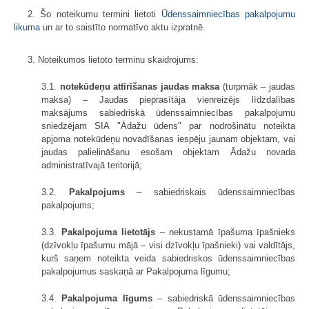
2. Šo noteikumu termini lietoti
Ūdenssaimniecības pakalpojumu
likuma
un ar to saistīto normatīvo aktu izpratnē.
3. Noteikumos lietoto terminu skaidrojums:
3.1.
notekūdeņu attīrīšanas jaudas maksa
(turpmāk – jaudas
maksa) – Jaudas pieprasītāja vienreizējs līdzdalības
maksājums sabiedriskā ūdenssaimniecības pakalpojumu
sniedzējam SIA "Ādažu ūdens" par nodrošinātu noteikta
apjoma notekūdeņu novadīšanas iespēju jaunam objektam, vai
jaudas palielināšanu esošam objektam Ādažu novada
administratīvajā teritorijā;
3.2.
Pakalpojums
– sabiedriskais ūdenssaimniecības
pakalpojums;
3.3.
Pakalpojuma lietotājs
– nekustamā īpašuma īpašnieks
(dzīvokļu īpašumu mājā – visi dzīvokļu īpašnieki) vai valdītājs,
kurš saņem noteikta veida sabiedriskos ūdenssaimniecības
pakalpojumus saskaņā ar Pakalpojuma līgumu;
3.4.
Pakalpojuma līgums
– sabiedriskā ūdenssaimniecības