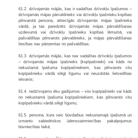
61.2. dzīvojamās mājās, kas ir sadalītas dzīvokļu īpašumos –
dzīvojamās mājas pārvaldnieks vai dzīvokļu īpašnieku kopības
pilnvarotā persona, attiecīgās dzīvojamās mājas īpašnieka
vārdā, ja tas paredzēts dzīvojamās mājas pārvaldīšanas
uzdevumā vai dzīvokļu īpašnieku kopības lēmumā, vai
pašvaldības pilnvarots pārvaldnieks, ja mājas pārvaldīšanas
tiesības nav pārņemtas no pašvaldības;
61.3. dzīvojamās mājās, kas nav sadalītas dzīvokļu īpašumos
– dzīvojamās mājas īpašnieks (kopīpašnieki) vai kāds no
nekustamā īpašuma kopīpašniekiem, kas pilnvarots citu
kopīpašnieku vārdā slēgt līgumu vai neuzdotās lietvedības
ietvaros;
61.4. nedzīvojamo ēku gadījumos – visi kopīpašnieki vai kāds
no nekustamā īpašuma kopīpašniekiem, kas pilnvarots citu
kopīpašnieku vārdā slēgt līgumu;
61.5. persona, kura veic būvdarbus nekustamajā īpašumā un
izmanto sabiedriskos ūdenssaimniecības pakalpojumus
būvniecības laikā;