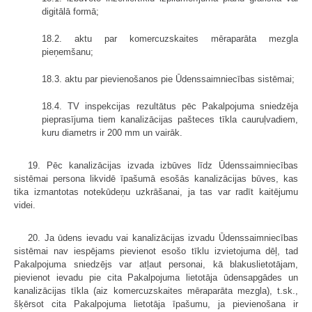
digitālā formā;
18.2. aktu par komercuzskaites mēraparāta mezgla
pieņemšanu;
18.3. aktu par pievienošanos pie Ūdenssaimniecības sistēmai;
18.4. TV inspekcijas rezultātus pēc Pakalpojuma sniedzēja
pieprasījuma tiem kanalizācijas pašteces tīkla cauruļvadiem,
kuru diametrs ir 200 mm un vairāk.
19. Pēc kanalizācijas izvada izbūves līdz Ūdenssaimniecības
sistēmai persona likvidē īpašumā esošās kanalizācijas būves, kas
tika izmantotas notekūdeņu uzkrāšanai, ja tas var radīt kaitējumu
videi.
20. Ja ūdens ievadu vai kanalizācijas izvadu Ūdenssaimniecības
sistēmai nav iespējams pievienot esošo tīklu izvietojuma dēļ, tad
Pakalpojuma sniedzējs var atļaut personai, kā blakuslietotājam,
pievienot ievadu pie cita Pakalpojuma lietotāja ūdensapgādes un
kanalizācijas tīkla (aiz komercuzskaites mēraparāta mezgla), t.sk.,
šķērsot cita Pakalpojuma lietotāja īpašumu, ja pievienošana ir