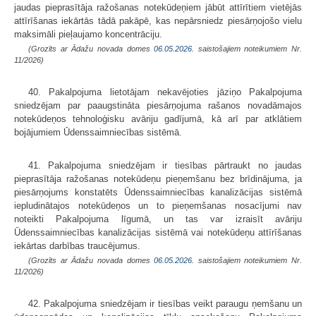
jaudas pieprasītāja ražošanas notekūdeņiem jābūt attīrītiem vietējās
attīrīšanas iekārtās tādā pakāpē, kas nepārsniedz piesārņojošo vielu
maksimāli pieļaujamo koncentrāciju.
(Grozīts ar Ādažu novada domes
06.05.2026.
saistošajiem noteikumiem Nr.
11/2026)
40. Pakalpojuma lietotājam nekavējoties jāziņo Pakalpojuma
sniedzējam par paaugstināta piesārņojuma rašanos novadāmajos
notekūdeņos tehnoloģisku avāriju gadījumā, kā arī par atklātiem
bojājumiem Ūdenssaimniecības sistēmā.
41. Pakalpojuma sniedzējam ir tiesības pārtraukt no jaudas
pieprasītāja ražošanas notekūdeņu pieņemšanu bez brīdinājuma, ja
piesārņojums konstatēts Ūdenssaimniecības kanalizācijas sistēmā
iepludinātajos notekūdeņos un to pieņemšanas nosacījumi nav
noteikti Pakalpojuma līgumā, un tas var izraisīt avāriju
Ūdenssaimniecības kanalizācijas sistēmā vai notekūdeņu attīrīšanas
iekārtas darbības traucējumus.
(Grozīts ar Ādažu novada domes
06.05.2026.
saistošajiem noteikumiem Nr.
11/2026)
42. Pakalpojuma sniedzējam ir tiesības veikt paraugu ņemšanu un