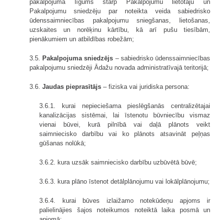
pakalpojuma līgums starp Pakalpojumu lietotāju un
Pakalpojumu sniedzēju par noteikta veida sabiedrisko
ūdenssaimniecības pakalpojumu sniegšanas, lietošanas,
uzskaites un norēķinu kārtību, kā arī pušu tiesībām,
pienākumiem un atbildības robežām;
3.5.
Pakalpojuma sniedzējs
– sabiedrisko ūdenssaimniecības
pakalpojumu sniedzēji Ādažu novada administratīvajā teritorijā;
3.6.
Jaudas pieprasītājs
– fiziska vai juridiska persona:
3.6.1. kurai nepieciešama pieslēgšanās centralizētajai
kanalizācijas sistēmai, lai īstenotu būvniecību vismaz
vienai būvei, kurā pilnībā vai daļā plānots veikt
saimniecisko darbību vai ko plānots atsavināt peļņas
gūšanas nolūkā;
3.6.2. kura uzsāk saimniecisko darbību uzbūvētā būvē;
3.6.3. kura plāno īstenot detālplānojumu vai lokālplānojumu;
3.6.4. kurai būves izlaižamo notekūdeņu apjoms ir
palielinājies šajos noteikumos noteiktā laika posmā un
apjomā;