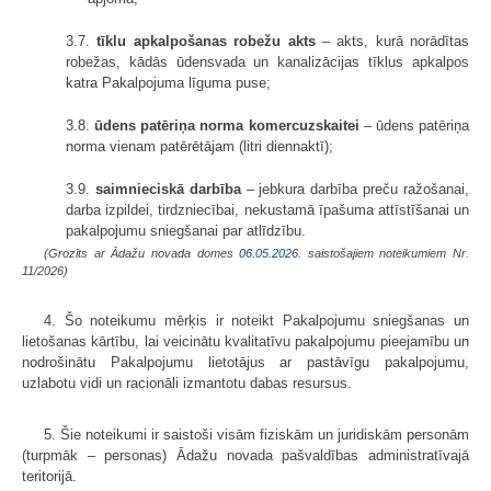
3.7.
tīklu apkalpošanas robežu akts
– akts, kurā norādītas
robežas, kādās ūdensvada un kanalizācijas tīklus apkalpos
katra Pakalpojuma līguma puse;
3.8.
ūdens patēriņa norma komercuzskaitei
– ūdens patēriņa
norma vienam patērētājam (litri diennaktī);
3.9.
saimnieciskā darbība
– jebkura darbība preču ražošanai,
darba izpildei, tirdzniecībai, nekustamā īpašuma attīstīšanai un
pakalpojumu sniegšanai par atlīdzību.
(Grozīts ar Ādažu novada domes
06.05.2026.
saistošajiem noteikumiem Nr.
11/2026)
4. Šo noteikumu mērķis ir noteikt Pakalpojumu sniegšanas un
lietošanas kārtību, lai veicinātu kvalitatīvu pakalpojumu pieejamību un
nodrošinātu Pakalpojumu lietotājus ar pastāvīgu pakalpojumu,
uzlabotu vidi un racionāli izmantotu dabas resursus.
5. Šie noteikumi ir saistoši visām fiziskām un juridiskām personām
(turpmāk – personas) Ādažu novada pašvaldības administratīvajā
teritorijā.