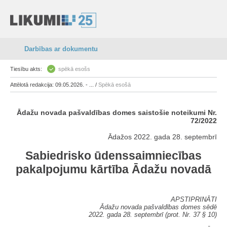
Darbības ar dokumentu
Tiesību akts:
spēkā esošs
Attēlotā redakcija: 09.05.2026. - ... /
Spēkā esošā
Ādažu novada pašvaldības domes saistošie noteikumi Nr.
72/2022
Ādažos 2022. gada 28. septembrī
Sabiedrisko ūdenssaimniecības
pakalpojumu kārtība Ādažu novadā
APSTIPRINĀTI
Ādažu novada pašvaldības domes sēdē
2022. gada 28. septembrī (prot. Nr. 37 § 10)