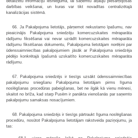
detalizētu informāciju iesniegumā, lai saņemtu atļauju piesārņojošās
darbības veikšanai, un kuras var tikt novadītas centralizētajā
kanalizācijas sistēmā.
66. Ja Pakalpojuma lietotājs, pārņemot nekustamo īpašumu, nav
pieaicinājis Pakalpojuma sniedzēju komercuzskaites mēraparāta
rādījumu fiksēšanai vai nevar uzrādīt komercuzskaites mēraparāta
rādījumu fiksēšanas dokumentu, Pakalpojuma lietotājam norēķini par
ūdenssaimniecības pakalpojumiem jāsāk ar Pakalpojuma sniedzēja
pēdējo konkrētajā īpašumā uzskaitīto komercuzskaites mēraparāta
rādījumu.
67. Pakalpojuma sniedzējs ir tiesīgs uzsākt ūdenssaimniecības
pakalpojumu sniegšanu Pakalpojuma lietotājam pirms līguma
noslēgšanas procedūras pabeigšanas, bet ne ilgāk kā vienu mēnesi,
skaitot no brīža, kad starp Pusēm ir panākta vienošanās par saņemto
pakalpojumu samaksas nosacījumiem.
68. Pakalpojuma sniedzējs ir tiesīgs pārtraukt līguma noslēgšanas
procedūru, nosūtot Pakalpojuma lietotājam rakstveida paziņojumu, ja
tas: