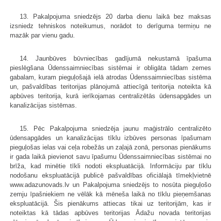
13. Pakalpojuma sniedzējs 20 darba dienu laikā bez maksas
izsniedz tehniskos noteikumus, norādot to derīguma termiņu ne
mazāk par vienu gadu.
14. Jaunbūves būvniecības gadījumā nekustamā īpašuma
pieslēgšana Ūdenssaimniecības sistēmai ir obligāta tādam zemes
gabalam, kuram pieguļošajā ielā atrodas Ūdenssaimniecības sistēma
un, pašvaldības teritorijas plānojumā attiecīgā teritorija noteikta kā
apbūves teritorija, kurā ierīkojamas centralizētās ūdensapgādes un
kanalizācijas sistēmas.
15. Pēc Pakalpojuma sniedzēja jaunu maģistrālo centralizēto
ūdensapgādes un kanalizācijas tīklu izbūves personas īpašumam
pieguļošas ielas vai ceļa robežās un zaļajā zonā, personas pienākums
ir gada laikā pievienot savu īpašumu Ūdenssaimniecības sistēmai no
brīža, kad minētie tīkli nodoti ekspluatācijā. Informāciju par tīklu
nodošanu ekspluatācijā publicē pašvaldības oficiālajā tīmekļvietnē
www.adazunovads.lv un Pakalpojuma sniedzējs to nosūta pieguļošo
zemju īpašniekiem ne vēlāk kā mēneša laikā no tīklu pieņemšanas
ekspluatācijā. Šis pienākums attiecas tikai uz teritorijām, kas ir
noteiktas kā tādas apbūves teritorijas Ādažu novada teritorijas