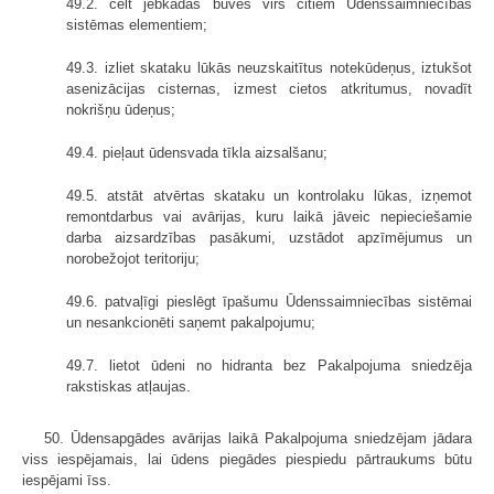
49.2. celt jebkādas būves virs citiem Ūdenssaimniecības
sistēmas elementiem;
49.3. izliet skataku lūkās neuzskaitītus notekūdeņus, iztukšot
asenizācijas cisternas, izmest cietos atkritumus, novadīt
nokrišņu ūdeņus;
49.4. pieļaut ūdensvada tīkla aizsalšanu;
49.5. atstāt atvērtas skataku un kontrolaku lūkas, izņemot
remontdarbus vai avārijas, kuru laikā jāveic nepieciešamie
darba aizsardzības pasākumi, uzstādot apzīmējumus un
norobežojot teritoriju;
49.6. patvaļīgi pieslēgt īpašumu Ūdenssaimniecības sistēmai
un nesankcionēti saņemt pakalpojumu;
49.7. lietot ūdeni no hidranta bez Pakalpojuma sniedzēja
rakstiskas atļaujas.
50. Ūdensapgādes avārijas laikā Pakalpojuma sniedzējam jādara
viss iespējamais, lai ūdens piegādes piespiedu pārtraukums būtu
iespējami īss.