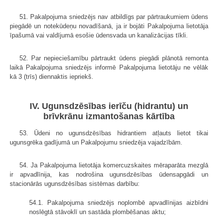
51. Pakalpojuma sniedzējs nav atbildīgs par pārtraukumiem ūdens
piegādē un notekūdeņu novadīšanā, ja ir bojāti Pakalpojuma lietotāja
īpašumā vai valdījumā esošie ūdensvada un kanalizācijas tīkli.
52. Par nepieciešamību pārtraukt ūdens piegādi plānotā remonta
laikā Pakalpojuma sniedzējs informē Pakalpojuma lietotāju ne vēlāk
kā 3 (trīs) diennaktis iepriekš.
IV. Ugunsdzēsības ierīču (hidrantu) un
brīvkrānu izmantošanas kārtība
53. Ūdeni no ugunsdzēsības hidrantiem atļauts lietot tikai
ugunsgrēka gadījumā un Pakalpojumu sniedzēja vajadzībām.
54. Ja Pakalpojuma lietotāja komercuzskaites mēraparāta mezglā
ir apvadlīnija, kas nodrošina ugunsdzēsības ūdensapgādi un
stacionārās ugunsdzēsības sistēmas darbību:
54.1. Pakalpojuma sniedzējs noplombē apvadlīnijas aizbīdni
noslēgtā stāvoklī un sastāda plombēšanas aktu;