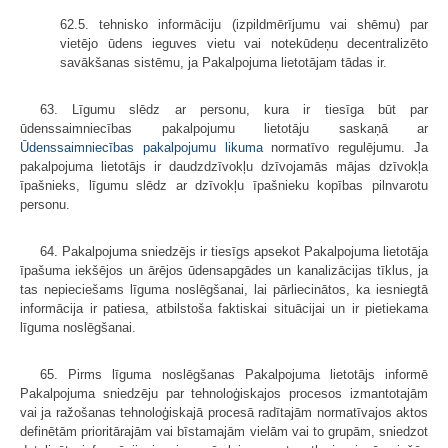
62.5. tehnisko informāciju (izpildmērījumu vai shēmu) par
vietējo ūdens ieguves vietu vai notekūdeņu decentralizēto
savākšanas sistēmu, ja Pakalpojuma lietotājam tādas ir.
63. Līgumu slēdz ar personu, kura ir tiesīga būt par
ūdenssaimniecības pakalpojumu lietotāju saskaņā ar
Ūdenssaimniecības pakalpojumu likuma
normatīvo regulējumu. Ja
pakalpojuma lietotājs ir daudzdzīvokļu dzīvojamās mājas dzīvokļa
īpašnieks, līgumu slēdz ar dzīvokļu īpašnieku kopības pilnvarotu
personu.
64. Pakalpojuma sniedzējs ir tiesīgs apsekot Pakalpojuma lietotāja
īpašuma iekšējos un ārējos ūdensapgādes un kanalizācijas tīklus, ja
tas nepieciešams līguma noslēgšanai, lai pārliecinātos, ka iesniegtā
informācija ir patiesa, atbilstoša faktiskai situācijai un ir pietiekama
līguma noslēgšanai.
65. Pirms līguma noslēgšanas Pakalpojuma lietotājs informē
Pakalpojuma sniedzēju par tehnoloģiskajos procesos izmantotajām
vai ja ražošanas tehnoloģiskajā procesā radītajām normatīvajos aktos
definētām prioritārajām vai bīstamajām vielām vai to grupām, sniedzot