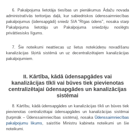
6. Pakalpojuma lietotāja tiesības un pienākumus Ādažu novada
administratīvās teritorijas daļā, kur sabiedriskos ūdenssaimniecības
pakalpojumus (ūdensapgādi) sniedz SIA "Rīgas ūdens", nosaka starp
Pakalpojuma lietotāju un Pakalpojuma sniedzēju noslēgts
privāttiesisks līgums.
7. Šie noteikumi neattiecas uz lietus notekūdeņu novadīšanu
kanalizācijas šķirtā sistēmā un uz decentralizētajiem kanalizācijas
pakalpojumiem.
II. Kārtība, kādā ūdensapgādes vai
kanalizācijas tīkli vai būves tiek pievienotas
centralizētajai ūdensapgādes un kanalizācijas
sistēmai
8. Kārtību, kādā ūdensapgādes un kanalizācijas tīkli un būves tiek
pievienotas centralizētajai ūdensapgādes un kanalizācijas sistēmai
(turpmāk – Ūdenssaimniecības sistēma), nosaka
Ūdenssaimniecības
pakalpojumu likums
, saistītie Ministru kabineta noteikumi un šie
noteikumi.