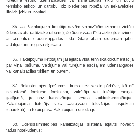
turējumā esošo ūdensapgādes vai kanalizācijas tīklu un būvju
tehnisko apkopi un darbību līdz piederības robežai un nekavējoties
likvidē jebkuru noplūdi.
35. Ja Pakalpojuma lietotājs savām vajadzībām izmanto vietējo
ūdens avotu (artēzisko urbumu), šo ūdensvada tīklu aizliegts savienot
ar centralizēto ūdensapgādes tīklu. Starp abām sistēmām jābūt
atdalījumam ar gaisa šķirkārtu.
36. Pakalpojuma lietotājam jāsaglabā visa tehniskā dokumentācija
par viņa īpašumā, valdījumā vai turējumā esošajiem ūdensapgādes
vai kanalizācijas tīkliem un būvēm.
37. Nekustamajos īpašumos, kuros tiek veikta pārbūve, kā arī
nekustamā īpašuma īpašnieka, valdītāja vai turētāja maiņas
gadījumā, ja nav kanalizācijas izvada izpilddokumentācijas,
Pakalpojuma lietotājs veic cauruļvadu televīzijas inspekciju
(caurskati), ja to pieprasa Pakalpojuma sniedzējs.
38. Ūdenssaimniecības kanalizācijas sistēmā atļauts novadīt
tādus notekūdeņus: