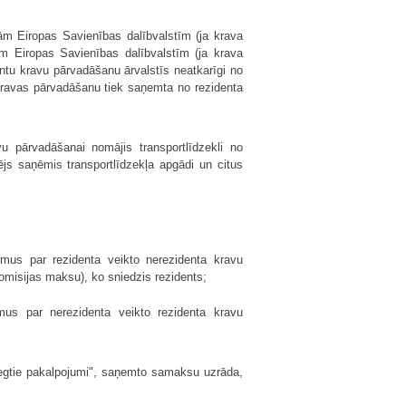
tām Eiropas Savienības dalībvalstīm (ja krava
ām Eiropas Savienības dalībvalstīm (ja krava
entu kravu pārvadāšanu ārvalstīs neatkarīgi no
kravas pārvadāšanu tiek saņemta no rezidenta
vu pārvadāšanai nomājis transportlīdzekli no
zējs saņēmis transportlīdzekļa apgādi un citus
umus par rezidenta veikto nerezidenta kravu
omisijas maksu), ko sniedzis rezidents;
umus par nerezidenta veikto rezidenta kravu
niegtie pakalpojumi", saņemto samaksu uzrāda,