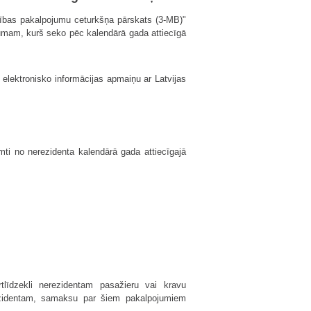
cības pakalpojumu ceturkšņa pārskats (3-MB)"
tumam, kurš seko pēc kalendārā gada attiecīgā
 elektronisko informācijas apmaiņu ar Latvijas
mti no nerezidenta kalendārā gada attiecīgajā
rtlīdzekli nerezidentam pasažieru vai kravu
erezidentam, samaksu par šiem pakalpojumiem