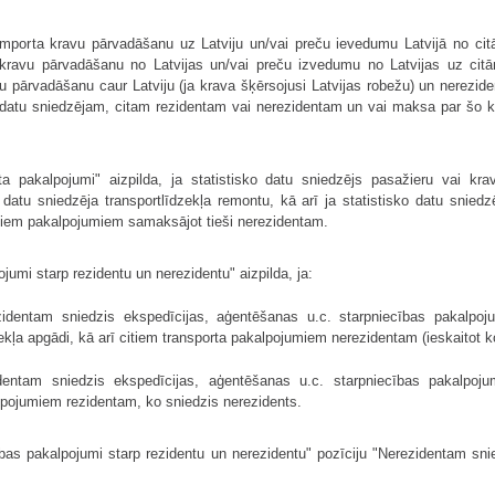
s importa kravu pārvadāšanu uz Latviju un/vai preču ievedumu Latvijā no ci
a kravu pārvadāšanu no Latvijas un/vai preču izvedumu no Latvijas uz cit
avu pārvadāšanu caur Latviju (ja krava šķērsojusi Latvijas robežu) un nerezid
o datu sniedzējam, citam rezidentam vai nerezidentam un vai maksa par šo 
a pakalpojumi" aizpilda, ja statistisko datu sniedzējs pasažieru vai kra
o datu sniedzēja transportlīdzekļa remontu, kā arī ja statistisko datu snied
šiem pakalpojumiem samaksājot tieši nerezidentam.
jumi starp rezidentu un nerezidentu" aizpilda, ja:
ezidentam sniedzis ekspedīcijas, aģentēšanas u.c. starpniecības pakalpoj
ekļa apgādi, kā arī citiem transporta pakalpojumiem nerezidentam (ieskaitot k
zidentam sniedzis ekspedīcijas, aģentēšanas u.c. starpniecības pakalpoj
lpojumiem rezidentam, ko sniedzis nerezidents.
cības pakalpojumi starp rezidentu un nerezidentu" pozīciju "Nerezidentam s