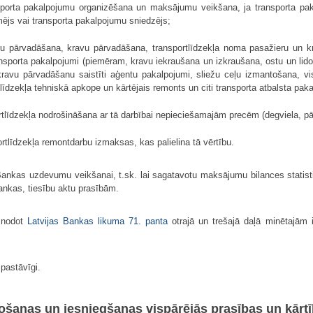
nsporta pakalpojumu organizēšana un maksājumu veikšana, ja transporta pa
ējs vai transporta pakalpojumu sniedzējs;
ru pārvadāšana, kravu pārvadāšana, transportlīdzekļa noma pasažieru un kr
transporta pakalpojumi (piemēram, kravu iekraušana un izkraušana, ostu un li
 kravu pārvadāšanu saistīti aģentu pakalpojumi, sliežu ceļu izmantošana, v
īdzekļa tehniskā apkope un kārtējais remonts un citi transporta atbalsta pak
rtlīdzekļa nodrošināšana ar tā darbībai nepieciešamajām precēm (degviela, pār
ortlīdzekļa remontdarbu izmaksas, kas palielina tā vērtību.
 Bankas uzdevumu veikšanai, t.sk. lai sagatavotu maksājumu bilances statisti
ankas, tiesību aktu prasībām.
r nodot
Latvijas Bankas likuma
71. panta
otrajā un trešajā daļā minētajām i
 pastāvīgi.
avošanas un iesniegšanas vispārējās prasības un kārt