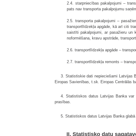
2.4. starpniecības pakalpojumi – tra
pats nav transporta pakalpojumu saņēm
2.5. transporta pakalpojumi – pasažie
transportlīdzekļa apgāde, kā arī citi 
saistīti pakalpojumi, ar pasažieru un
noformēšana, kravu apstrāde, transportl
2.6. transportlīdzekļa apgāde – transpo
2.7. transportlīdzekļa remonts – transp
3. Statistiskie dati nepieciešami Latvijas
Eiropas Savienības, t.sk. Eiropas Centrālās b
4. Statistiskos datus Latvijas Banka va
prasības.
5. Statistiskos datus Latvijas Banka glabā
II. Statistisko datu sagat