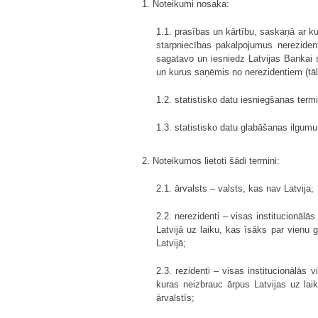
1. Noteikumi nosaka:
1.1. prasības un kārtību, saskaņā ar ku
starpniecības pakalpojumus nereziden
sagatavo un iesniedz Latvijas Bankai s
un kurus saņēmis no nerezidentiem (tālāk
1.2. statistisko datu iesniegšanas term
1.3. statistisko datu glabāšanas ilgumu
2. Noteikumos lietoti šādi termini:
2.1. ārvalsts – valsts, kas nav Latvija;
2.2. nerezidenti – visas institucionālā
Latvijā uz laiku, kas īsāks par vienu 
Latvijā;
2.3. rezidenti – visas institucionālās 
kuras neizbrauc ārpus Latvijas uz lai
ārvalstīs;