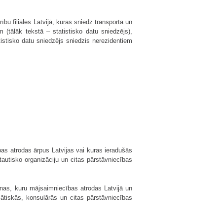
bu filiāles Latvijā, kuras sniedz transporta un
(tālāk tekstā – statistisko datu sniedzējs),
istisko datu sniedzējs sniedzis nerezidentiem
ības atrodas ārpus Latvijas vai kuras ieradušās
tautisko organizāciju un citas pārstāvniecības
rsonas, kuru mājsaimniecības atrodas Latvijā un
mātiskās, konsulārās un citas pārstāvniecības