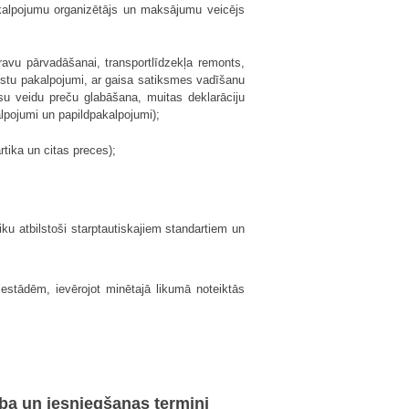
kalpojumu organizētājs un maksājumu veicējs
avu pārvadāšanai, transportlīdzekļa remonts,
dostu pakalpojumi, ar gaisa satiksmes vadīšanu
isu veidu preču glabāšana, muitas deklarāciju
alpojumi un papildpakalpojumi);
tika un citas preces);
ku atbilstoši starptautiskajiem standartiem un
estādēm, ievērojot minētajā likumā noteiktās
ība un iesniegšanas termiņi