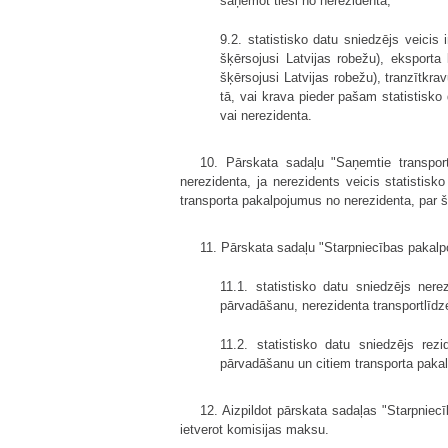
saņemot tieši no nerezidenta;
9.2. statistisko datu sniedzējs veici
šķērsojusi Latvijas robežu), eksport
šķērsojusi Latvijas robežu), tranzītkr
tā, vai krava pieder pašam statistisk
vai nerezidenta.
10. Pārskata sadaļu "Saņemtie transport
nerezidenta, ja nerezidents veicis statistisk
transporta pakalpojumus no nerezidenta, par 
11. Pārskata sadaļu "Starpniecības pakalpo
11.1. statistisko datu sniedzējs ner
pārvadāšanu, nerezidenta transportlīdz
11.2. statistisko datu sniedzējs re
pārvadāšanu un citiem transporta paka
12. Aizpildot pārskata sadaļas "Starpnie
ietverot komisijas maksu.