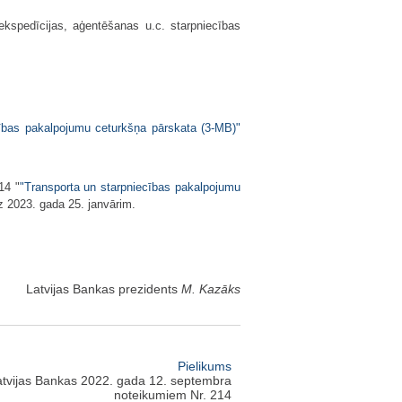
 ekspedīcijas, aģentēšanas u.c. starpniecības
cības pakalpojumu ceturkšņa pārskata (3-MB)"
14 "
"Transporta un starpniecības pakalpojumu
dz 2023. gada 25. janvārim.
Latvijas Bankas prezidents
M. Kazāks
Pielikums
atvijas Bankas 2022. gada 12. septembra
noteikumiem Nr. 214