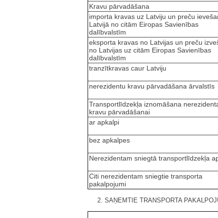
Kravu pārvadāšana
importa kravas uz Latviju un preču ieveš
Latvijā no citām Eiropas Savienības
dalībvalstīm
eksporta kravas no Latvijas un preču izv
no Latvijas uz citām Eiropas Savienības
dalībvalstīm
tranzītkravas caur Latviju
nerezidentu kravu pārvadāšana ārvalstīs
Transportlīdzekļa iznomāšana nereziden
kravu pārvadāšanai
ar apkalpi
bez apkalpes
Nerezidentam sniegtā transportlīdzekļa 
Citi nerezidentam sniegtie transporta
pakalpojumi
2. SAŅEMTIE TRANSPORTA PAKALPOJ