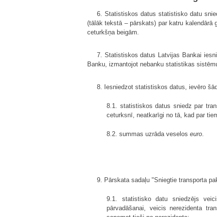
6. Statistiskos datus statistisko datu sn
(tālāk tekstā – pārskats) par katru kalendār
ceturkšņa beigām.
7. Statistiskos datus Latvijas Bankai ies
Banku, izmantojot nebanku statistikas sistēm
8. Iesniedzot statistiskos datus, ievēro šā
8.1. statistiskos datus sniedz par tr
ceturksnī, neatkarīgi no tā, kad par t
8.2. summas uzrāda veselos
euro
.
9. Pārskata sadaļu "Sniegtie transporta pak
9.1. statistisko datu sniedzējs vei
pārvadāšanai, veicis nerezidenta tr