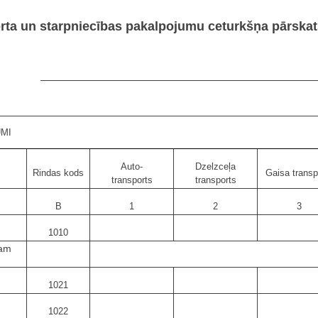
rta un starpniecības pakalpojumu ceturkšņa pārskat
UMI
Auto-
Dzelzceļa
Rindas kods
Gaisa transp
transports
transports
B
1
2
3
1010
tam
1021
1022