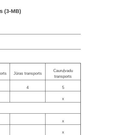
s (3-MB)
Cauruļvadu
orts
Jūras transports
transports
4
5
x
x
x