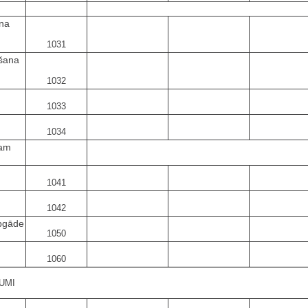
ana
1031
ešana
1032
1033
1034
tam
1041
1042
apgāde
1050
1060
UMI