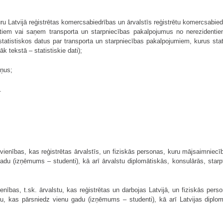
ru Latvijā reģistrētas komercsabiedrības un ārvalstīs reģistrētu komercsabiedrī
tiem vai saņem transporta un starpniecības pakalpojumus no nerezidentiem 
tatistiskos datus par transporta un starpniecības pakalpojumiem, kurus stat
 tekstā – statistiskie dati);
iņus;
.
s vienības, kas reģistrētas ārvalstīs, un fiziskās personas, kuru mājsaimniec
gadu (izņēmums – studenti), kā arī ārvalstu diplomātiskās, konsulārās, starp
vienības, t.sk. ārvalstu, kas reģistrētas un darbojas Latvijā, un fiziskās pe
ku, kas pārsniedz vienu gadu (izņēmums – studenti), kā arī Latvijas diplo