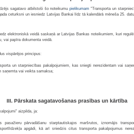
iedzējs sagatavo atbilstoši šo noteikumu
pielikumam
"Transporta un starpnie
ā gada ceturksni un iesniedz Latvijas Bankai līdz tā kalendārā mēneša 25. da
niedz elektroniskā veidā saskaņā ar Latvijas Bankas noteikumiem, kuri regulē
u, vai papīra dokumenta veidā.
dus vispārējos principus:
ansporta un starpniecības pakalpojumiem, kas sniegti nerezidentam vai saņe
iem saņemta vai veikta samaksa;
III. Pārskata sagatavošanas prasības un kārtība
alpojumi" aizpilda, ja:
cis pasažieru pārvadāšanu starptautiskajos maršrutos, iznomājis transpo
ansportlīdzekļa apgādi, kā arī sniedzis citus transporta pakalpojumus n