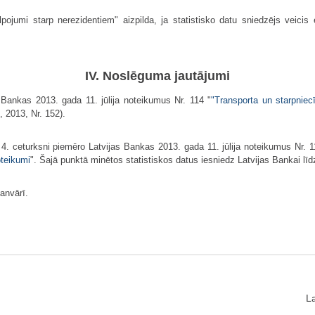
pojumi starp nerezidentiem" aizpilda, ja statistisko datu sniedzējs veicis
IV. Noslēguma jautājumi
 Bankas 2013. gada 11. jūlija noteikumus Nr. 114 "
"Transporta un starpnie
, 2013, Nr. 152).
 4. ceturksni piemēro Latvijas Bankas 2013. gada 11. jūlija noteikumus Nr. 1
teikumi
". Šajā punktā minētos statistiskos datus iesniedz Latvijas Bankai lī
anvārī.
L