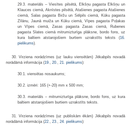
29.3. materiāls – Viesītes pilsētā, Elkšņu pagasta Elkšņu un
Klauces ciemā, Aknīstes pilsētā, Atašienes pagasta Atašienes
ciemā, Salas pagasta Biržu un Sēlpils ciemā, Kūku pagasta
Zīlānu, Jaunā muiža un Kūku ciemā, Vīpes pagasta Poļakas
un Vīpes ciemā, Zasas pagasta Zasas ciemā, Rubenes
pagasta Slates ciemā mitrumizturīga plāksne, bordo fons, uz
kura baltiem atstarojošiem burtiem uzrakstīts teksts (
16.
pielikums
).
30. Virziena norādzīmes (uz lauku viensētām) Jēkabpils novadā
norādāmā informācija (
19.
,
20.
,
21. pielikums
):
30.1. viensētas nosaukums;
30.2. izmēri: 165 (+-20) mm x 500 mm;
30.3. materiāls – mitrumizturīga plāksne, bordo fons, uz kura
baltiem atstarojošiem burtiem uzrakstīts teksts.
31. Virziena norādzīmes (uz publiskām ēkām) Jēkabpils novadā
norādāmā informācija (
22.
,
23.
,
24. pielikums
):