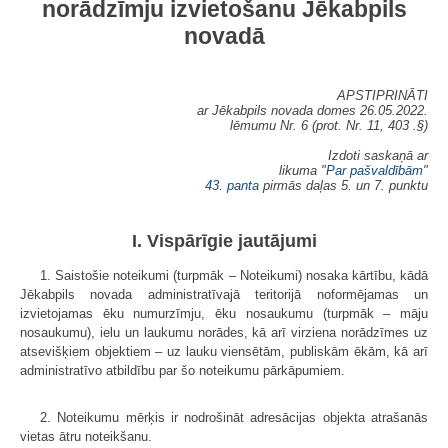
norādzīmju izvietošanu Jēkabpils
novadā
APSTIPRINĀTI
ar Jēkabpils novada domes 26.05.2022.
lēmumu Nr. 6 (prot. Nr. 11, 403 .§)
Izdoti saskaņā ar
likuma "
Par pašvaldībām
"
43. panta
pirmās daļas 5. un 7. punktu
I. Vispārīgie jautājumi
1. Saistošie noteikumi (turpmāk – Noteikumi) nosaka kārtību, kādā
Jēkabpils novada administratīvajā teritorijā noformējamas un
izvietojamas ēku numurzīmju, ēku nosaukumu (turpmāk – māju
nosaukumu), ielu un laukumu norādes, kā arī virziena norādzīmes uz
atsevišķiem objektiem – uz lauku viensētām, publiskām ēkām, kā arī
administratīvo atbildību par šo noteikumu pārkāpumiem.
2. Noteikumu mērķis ir nodrošināt adresācijas objekta atrašanās
vietas ātru noteikšanu.