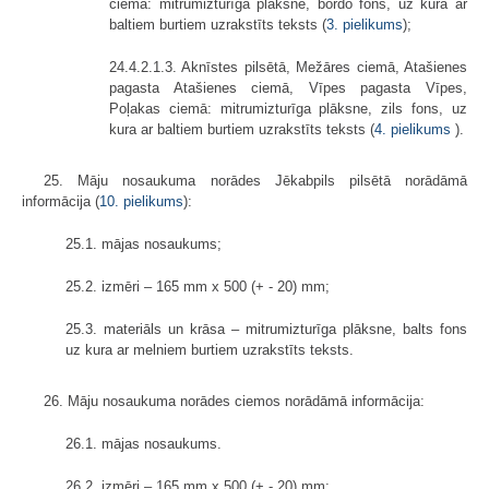
ciemā: mitrumizturīga plāksne, bordo fons, uz kura ar
baltiem burtiem uzrakstīts teksts (
3. pielikums
);
24.4.2.1.3. Aknīstes pilsētā, Mežāres ciemā, Atašienes
pagasta Atašienes ciemā, Vīpes pagasta Vīpes,
Poļakas ciemā: mitrumizturīga plāksne, zils fons, uz
kura ar baltiem burtiem uzrakstīts teksts (
4. pielikums
).
25. Māju nosaukuma norādes Jēkabpils pilsētā norādāmā
informācija (
10. pielikums
):
25.1. mājas nosaukums;
25.2. izmēri – 165 mm x 500 (+ - 20) mm;
25.3. materiāls un krāsa – mitrumizturīga plāksne, balts fons
uz kura ar melniem burtiem uzrakstīts teksts.
26. Māju nosaukuma norādes ciemos norādāmā informācija:
26.1. mājas nosaukums.
26.2. izmēri – 165 mm x 500 (+ - 20) mm;