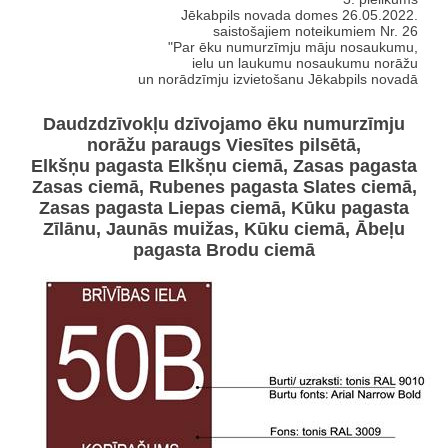
Jēkabpils novada domes 26.05.2022.
saistošajiem noteikumiem Nr. 26
"Par ēku numurzīmju māju nosaukumu,
ielu un laukumu nosaukumu norāžu
un norādzīmju izvietošanu Jēkabpils novadā
Daudzdzīvokļu dzīvojamo ēku numurzīmju
norāžu paraugs Viesītes pilsētā,
Elkšņu pagasta Elkšņu ciemā, Zasas pagasta
Zasas ciemā, Rubenes pagasta Slates ciemā,
Zasas pagasta Liepas ciemā, Kūku pagasta
Zīlānu, Jaunās muižas, Kūku ciemā, Ābeļu
pagasta Brodu ciemā