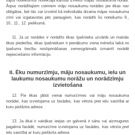
šajos noteikumos noteiktajā kārtībā izvietot mājas nosaukuma norādi.
Ārpus norādītajiem ciemiem māju nosaukumu norādes pie ēkas nav
obligātas, bet tās var izvietot kā individuāla dizaina mājas nosaukuma
zīmi vai izgatavotas pēc paraugiem, kas norādīti šo noteikumu 9.,
10., 11., 12. pielikumā.
11. Ja uz norādes ir norādīts ēkas īpašnieka uzvārds un mainās
ēkas piederība, ēkas īpašniekam ir pienākums viena mēneša laikā no
īpašuma tiesību nostiprināšanas zemesgrāmatā izmainīt norādē
nepieciešamo informāciju.
II. Ēku numurzīmju, māju nosaukumu, ielu un
laukumu nosaukumu norāžu un norādzīmju
izvietošana
12. Pie ēkas jābūt vienai numurzīmes vai māju nosaukuma
norādei, kas izvietojama uz fasādes, kas vērsta pret ielu saistībā ar
kuru piešķirta adrese.
13. Ja ēkai ir vairākas ieejas un galvenā ir sānu vai aizmugures
pagalma fasādē, numurzīme izvietojama uz fasādes, kas vērsta pret
ielu saistībā ar kuru piešķirta adrese.