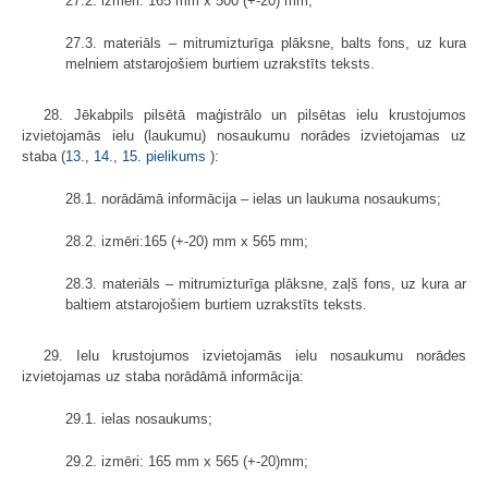
27.2. izmēri: 165 mm x 500 (+-20) mm;
27.3. materiāls – mitrumizturīga plāksne, balts fons, uz kura
melniem atstarojošiem burtiem uzrakstīts teksts.
28. Jēkabpils pilsētā maģistrālo un pilsētas ielu krustojumos
izvietojamās ielu (laukumu) nosaukumu norādes izvietojamas uz
staba (
13.
,
14.
,
15. pielikums
):
28.1. norādāmā informācija – ielas un laukuma nosaukums;
28.2. izmēri:165 (+-20) mm x 565 mm;
28.3. materiāls – mitrumizturīga plāksne, zaļš fons, uz kura ar
baltiem atstarojošiem burtiem uzrakstīts teksts.
29. Ielu krustojumos izvietojamās ielu nosaukumu norādes
izvietojamas uz staba norādāmā informācija:
29.1. ielas nosaukums;
29.2. izmēri: 165 mm x 565 (+-20)mm;