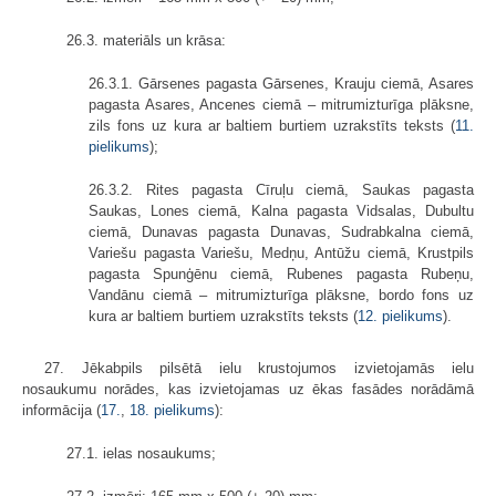
26.3. materiāls un krāsa:
26.3.1. Gārsenes pagasta Gārsenes, Krauju ciemā, Asares
pagasta Asares, Ancenes ciemā – mitrumizturīga plāksne,
zils fons uz kura ar baltiem burtiem uzrakstīts teksts (
11.
pielikums
);
26.3.2. Rites pagasta Cīruļu ciemā, Saukas pagasta
Saukas, Lones ciemā, Kalna pagasta Vidsalas, Dubultu
ciemā, Dunavas pagasta Dunavas, Sudrabkalna ciemā,
Variešu pagasta Variešu, Medņu, Antūžu ciemā, Krustpils
pagasta Spunģēnu ciemā, Rubenes pagasta Rubeņu,
Vandānu ciemā – mitrumizturīga plāksne, bordo fons uz
kura ar baltiem burtiem uzrakstīts teksts (
12. pielikums
).
27. Jēkabpils pilsētā ielu krustojumos izvietojamās ielu
nosaukumu norādes, kas izvietojamas uz ēkas fasādes norādāmā
informācija (
17.
,
18. pielikums
):
27.1. ielas nosaukums;