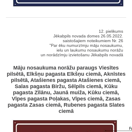
12. pielikums
Jēkabpils novada domes 26.05.2022.
saistošajiem noteikumiem Nr. 26
"Par ēku numurzīmju māju nosaukumu,
ielu un laukumu nosaukumu norāžu
un norādzīmju izvietošanu Jēkabpils novadā
Māju nosaukuma norāžu paraugs Viesītes
pilsētā, Elkšņu pagasta Elkšņu ciemā, Aknīstes
pilsētā, Atašienes pagasta Atašienes ciemā,
Salas pagasta Biržu, Sēlpils ciemā, Kūku
pagasta Zīlānu, Jaunā muiža, Kūku ciemā,
Vīpes pagasta Poļakas, Vīpes ciemā, Zasas
pagasta Zasas ciemā, Rubenes pagasta Slates
ciemā