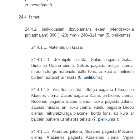
zemesgrāmatā.
24.4. Izmēri:
24.4.1. individuālām dzīvojamām ēkām (viendzīvokļa
privātmājām) 300 (+-20) mm x 240–314 mm (
5.
pielikums)
24.4.1.1. Materiāls un krāsa:
24.4.1.1.1. Jēkabpils pilsētā, Salas pagasta Salas,
Biržu un Ošānu ciemā, Sēlijas pagasta Sēlijas ciemā:
mitrumizturīgs materiāls, balts fons, uz kura ar melniem
burtiem uzrakstīts teksts (
6. pielikums
);
24.4.1.1.2. Viesītes pilsētā, Elkšņu pagasta Elkšņu un
Klauces ciemā, Zasas pagasta Zasas un Liepas ciemā,
Rubenes pagasta Slates ciemā, Kūku pagasta Zīlānu,
Jaunās muižas un Kūku ciemā, Ābeļu pagasta Brodu
ciemā: mitrumizturīga plāksne, bordo fons, uz kura ar
baltiem burtiem uzrakstīts teksts (
7. pielikums
.);
24.4.1.1.3. Aknīstes pilsētā, Mežāres pagasta Mežāres
ciemā, Atašienes pagasta Atašienes ciemā, Vīpes