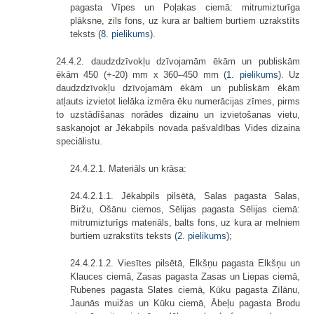
pagasta Vīpes un Poļakas ciemā: mitrumizturīga
plāksne, zils fons, uz kura ar baltiem burtiem uzrakstīts
teksts (
8. pielikums
).
24.4.2. daudzdzīvokļu dzīvojamām ēkām un publiskām
ēkām 450 (+-20) mm x 360–450 mm (
1. pielikums
). Uz
daudzdzīvokļu dzīvojamām ēkām un publiskām ēkām
atļauts izvietot lielāka izmēra ēku numerācijas zīmes, pirms
to uzstādīšanas norādes dizainu un izvietošanas vietu,
saskaņojot ar Jēkabpils novada pašvaldības Vides dizaina
speciālistu.
24.4.2.1. Materiāls un krāsa:
24.4.2.1.1. Jēkabpils pilsētā, Salas pagasta Salas,
Biržu, Ošānu ciemos, Sēlijas pagasta Sēlijas ciemā:
mitrumizturīgs materiāls, balts fons, uz kura ar melniem
burtiem uzrakstīts teksts (
2. pielikums
);
24.4.2.1.2. Viesītes pilsētā, Elkšņu pagasta Elkšņu un
Klauces ciemā, Zasas pagasta Zasas un Liepas ciemā,
Rubenes pagasta Slates ciemā, Kūku pagasta Zīlānu,
Jaunās muižas un Kūku ciemā, Ābeļu pagasta Brodu