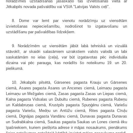
norādzīmes uzstādīšanas jāsaskaņo tās izvietošanas vieta ar
Jēkabpils novada pašvaldību vai VSIA "Latvijas Valsts ceļi".
8. Dome var lemt par vienotu norādzīmju uz viensētām
izvietošanas nepieciešamību, nodrošinot to izgatavošanu un
uzstādīšanu par pašvaldības līdzekļiem.
9. Norādzīmēm uz viensētām jābūt labā tehniskā un vizuālā
stāvoklī, ar skaidri salasāmiem uzrakstiem valsts valodā un labi
saskatāmām no ielas (ceļa), var būt izgatavotas pēc individuāla
dizaina vai pēc parauga, kas norādīts šo noteikumu 19. un 20.
pielikumā.
10. Jēkabpils pilsētā, Gārsenes pagasta Krauju un Gārsenes
ciemā, Asares pagasta Asares un Ancenes ciemā, Leimaņu pagasta
Leimaņu un Mežgales ciemā, Zasas pagasta Zasas un Liepas ciemā,
Kalna pagasta Vidsalas un Dubultu ciemā, Rubenes pagasta Rubeņu
un Kaldabruņas ciemā, Krustpils pagasta Spuņģēnu ciemā, Variešu
pagasta Variešu, Medņu un Antūžu ciemā, Rites pagasta Cīruļu
ciemā, Dignājas pagasta Vandānu ciemā, Dunavas pagasta Dunavas
un Sudrabkalna ciemā, Saukas pagasta Saukas un Lones ciemā ēku
īpašniekiem, kuriem piešķirta adrese ir mājas nosaukums, pienākums