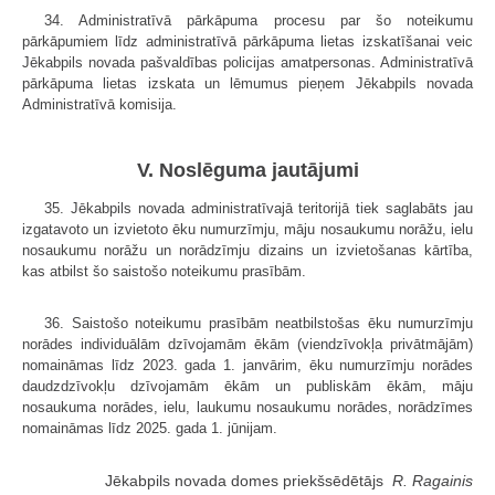
34. Administratīvā pārkāpuma procesu par šo noteikumu
pārkāpumiem līdz administratīvā pārkāpuma lietas izskatīšanai veic
Jēkabpils novada pašvaldības policijas amatpersonas. Administratīvā
pārkāpuma lietas izskata un lēmumus pieņem Jēkabpils novada
Administratīvā komisija.
V. Noslēguma jautājumi
35. Jēkabpils novada administratīvajā teritorijā tiek saglabāts jau
izgatavoto un izvietoto ēku numurzīmju, māju nosaukumu norāžu, ielu
nosaukumu norāžu un norādzīmju dizains un izvietošanas kārtība,
kas atbilst šo saistošo noteikumu prasībām.
36. Saistošo noteikumu prasībām neatbilstošas ēku numurzīmju
norādes individuālām dzīvojamām ēkām (viendzīvokļa privātmājām)
nomaināmas līdz 2023. gada 1. janvārim, ēku numurzīmju norādes
daudzdzīvokļu dzīvojamām ēkām un publiskām ēkām, māju
nosaukuma norādes, ielu, laukumu nosaukumu norādes, norādzīmes
nomaināmas līdz 2025. gada 1. jūnijam.
Jēkabpils novada domes priekšsēdētājs
R. Ragainis