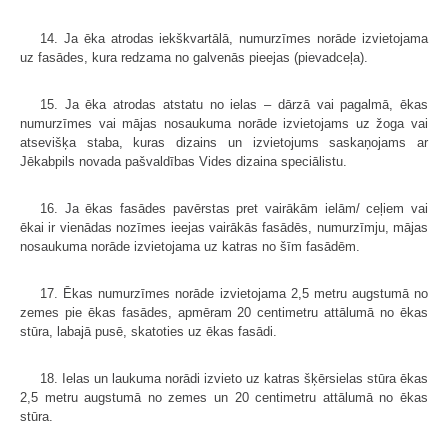
14. Ja ēka atrodas iekškvartālā, numurzīmes norāde izvietojama
uz fasādes, kura redzama no galvenās pieejas (pievadceļa).
15. Ja ēka atrodas atstatu no ielas – dārzā vai pagalmā, ēkas
numurzīmes vai mājas nosaukuma norāde izvietojams uz žoga vai
atsevišķa staba, kuras dizains un izvietojums saskaņojams ar
Jēkabpils novada pašvaldības Vides dizaina speciālistu.
16. Ja ēkas fasādes pavērstas pret vairākām ielām/ ceļiem vai
ēkai ir vienādas nozīmes ieejas vairākās fasādēs, numurzīmju, mājas
nosaukuma norāde izvietojama uz katras no šīm fasādēm.
17. Ēkas numurzīmes norāde izvietojama 2,5 metru augstumā no
zemes pie ēkas fasādes, apmēram 20 centimetru attālumā no ēkas
stūra, labajā pusē, skatoties uz ēkas fasādi.
18. Ielas un laukuma norādi izvieto uz katras šķērsielas stūra ēkas
2,5 metru augstumā no zemes un 20 centimetru attālumā no ēkas
stūra.