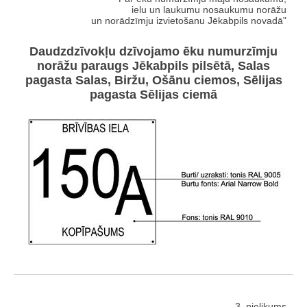
ielu un laukumu nosaukumu norāžu
un norādzīmju izvietošanu Jēkabpils novadā"
Daudzdzīvokļu dzīvojamo ēku numurzīmju
norāžu paraugs Jēkabpils pilsētā, Salas
pagasta Salas, Biržu, Ošānu ciemos, Sēlijas
pagasta Sēlijas ciemā
3. pielikums