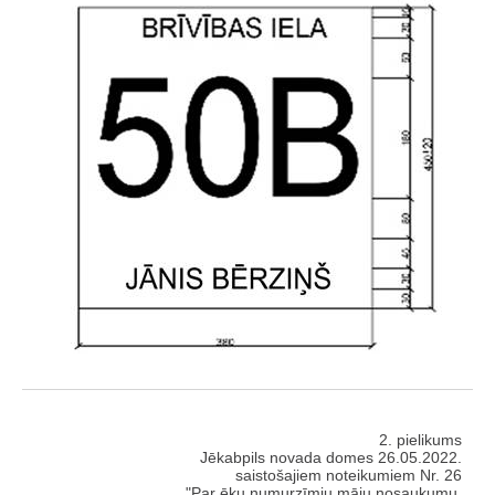
2. pielikums
Jēkabpils novada domes 26.05.2022.
saistošajiem noteikumiem Nr. 26
"Par ēku numurzīmju māju nosaukumu,