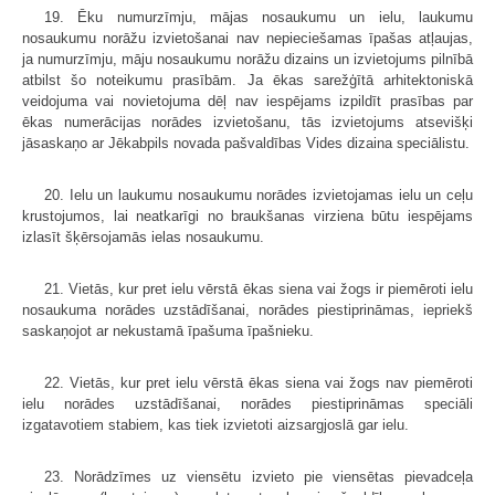
19. Ēku numurzīmju, mājas nosaukumu un ielu, laukumu
nosaukumu norāžu izvietošanai nav nepieciešamas īpašas atļaujas,
ja numurzīmju, māju nosaukumu norāžu dizains un izvietojums pilnībā
atbilst šo noteikumu prasībām. Ja ēkas sarežģītā arhitektoniskā
veidojuma vai novietojuma dēļ nav iespējams izpildīt prasības par
ēkas numerācijas norādes izvietošanu, tās izvietojums atsevišķi
jāsaskaņo ar Jēkabpils novada pašvaldības Vides dizaina speciālistu.
20. Ielu un laukumu nosaukumu norādes izvietojamas ielu un ceļu
krustojumos, lai neatkarīgi no braukšanas virziena būtu iespējams
izlasīt šķērsojamās ielas nosaukumu.
21. Vietās, kur pret ielu vērstā ēkas siena vai žogs ir piemēroti ielu
nosaukuma norādes uzstādīšanai, norādes piestiprināmas, iepriekš
saskaņojot ar nekustamā īpašuma īpašnieku.
22. Vietās, kur pret ielu vērstā ēkas siena vai žogs nav piemēroti
ielu norādes uzstādīšanai, norādes piestiprināmas speciāli
izgatavotiem stabiem, kas tiek izvietoti aizsargjoslā gar ielu.
23. Norādzīmes uz viensētu izvieto pie viensētas pievadceļa