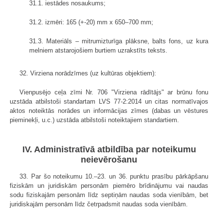
31.1. iestādes nosaukums;
31.2. izmēri: 165 (+-20) mm x 650–700 mm;
31.3. Materiāls – mitrumizturīga plāksne, balts fons, uz kura
melniem atstarojošiem burtiem uzrakstīts teksts.
32. Virziena norādzīmes (uz kultūras objektiem):
Vienpusējo ceļa zīmi Nr. 706 "Virziena rādītājs" ar brūnu fonu
uzstāda atbilstoši standartam LVS 77-2:2014 un citas normatīvajos
aktos noteiktās norādes un informācijas zīmes (dabas un vēstures
pieminekļi, u.c.) uzstāda atbilstoši noteiktajiem standartiem.
IV. Administratīvā atbildība par noteikumu
neievērošanu
33. Par šo noteikumu 10.–23. un 36. punktu prasību pārkāpšanu
fiziskām un juridiskām personām piemēro brīdinājumu vai naudas
sodu fiziskajām personām līdz septiņām naudas soda vienībām, bet
juridiskajām personām līdz četrpadsmit naudas soda vienībām.