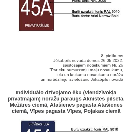
8. pielikums
Jēkabpils novada domes 26.05.2022.
saistošajiem noteikumiem Nr. 26
"Par ēku numurzīmju māju nosaukumu,
ielu un laukumu nosaukumu norāžu
un norādzīmju izvietošanu Jēkabpils novadā
Individuālo dzīvojamo ēku (viendzīvokļa
privātmājām) norāžu paraugs Aknīstes pilsētā,
Mežāres ciemā, Atašienes pagasta Atašienes
ciemā, Vīpes pagasta Vīpes, Poļakas ciemā