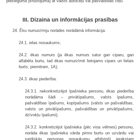
pieslēguma (krustojuma) ar valsts autoceļu vai pašvaldības ceļu.
III. Dizaina un informācijas prasības
24. Ēku numurzīmju norādes norādāmā informācija:
24.1. ielas nosaukums;
24.2. ēkas numurs (ja ēkas numurs satur gan ciparu, gan
alfabēta burtu, tad ēkas numurzīmē lietojams cipars un lielais
burts, piemēram, 1A);
24.3. ēkas piederība:
24.3.1. nekonkretizējot īpašnieka personu, ēkas piederība
norādāma šādi – privātīpašums, valsts īpašums,
pašvaldības īpašums, kopīpašums (valsts un pašvaldības,
valsts un privātīpašums, pašvaldības un privātīpašums,
dzīvokļu īpašumi);
24.3.2. konkretizējot īpašnieka (pēc viņa vēlmes) personu,
norāda ēkas īpašnieka vārda pirmo burtu un uzvārdu vai
juridiskās personas nosaukumu atbilstoši ierakstam