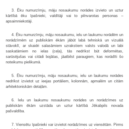
3. Ēku numurzīmju, māju nosaukumu norādes izvieto un uztur
kārtībā ēku īpašnieki, valdītāji vai to pilnvarotas personas –
apsaimniekotāji.
4. Ēku numurzīmju, māju nosaukumu, ielu un laukumu norādēm un
norādzīmēm uz publiskām ēkām jābūt labā tehniskā un vizuālā
stāvoklī, ar skaidri salasāmiem uzrakstiem valsts valodā un labi
saskatāmiem no ielas (ceļa), tās nedrīkst būt deformētas,
sarūsējušas vai citādi bojātas, jāatbilst paraugiem, kas norādīti šo
noteikumu pielikumā.
5. Ēku numurzīmju, māju nosaukumu, ielu un laukumu norādes
nedrīkst izvietot uz ieejas portāliem, kolonnām, apmalēm un citām
arhitektoniskām detaļām.
6. Ielu un laukumu nosaukumu norādes un norādzīmes uz
publiskām ēkām uzstāda un uztur kārtībā Jēkabpils novada
pašvaldība.
7. Viensētu īpašnieki var izvietot norādzīmes uz viensētām. Pirms