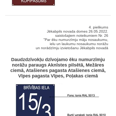
4. pielikums
Jēkabpils novada domes 26.05.2022.
saistošajiem noteikumiem Nr. 26
"Par ēku numurzīmju māju nosaukumu,
ielu un laukumu nosaukumu norāžu
un norādzīmju izvietošanu Jēkabpils novadā
Daudzdzīvokļu dzīvojamo ēku numurzīmju
norāžu paraugs Aknīstes pilsētā, Mežāres
ciemā, Atašienes pagasta Atašienes ciemā,
Vīpes pagasta Vīpes, Poļakas ciemā