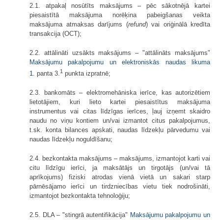
2.1. atpakaļ nosūtīts maksājums – pēc sākotnējā kartei
piesaistītā maksājuma norēķina pabeigšanas veikta
maksājuma atmaksas darījums (
refund
) vai oriģinālā kredīta
transakcija (OCT);
2.2. attālināti uzsākts maksājums – "attālināts maksājums"
Maksājumu pakalpojumu un elektroniskās naudas likuma
1
1.
panta 3.
punkta izpratnē;
2.3. bankomāts – elektromehāniska ierīce, kas autorizētiem
lietotājiem, kuri lieto kartei piesaistītus maksājuma
instrumentus vai citas līdzīgas ierīces, ļauj izņemt skaidro
naudu no viņu kontiem un/vai izmantot citus pakalpojumus,
t.sk. konta bilances apskati, naudas līdzekļu pārvedumu vai
naudas līdzekļu noguldīšanu;
2.4. bezkontakta maksājums – maksājums, izmantojot karti vai
citu līdzīgu ierīci, ja maksātājs un tirgotājs (un/vai tā
aprīkojums) fiziski atrodas vienā vietā un sakari starp
pārnēsājamo ierīci un tirdzniecības vietu tiek nodrošināti,
izmantojot bezkontakta tehnoloģiju;
2.5. DLA – "stingrā autentifikācija"
Maksājumu pakalpojumu un