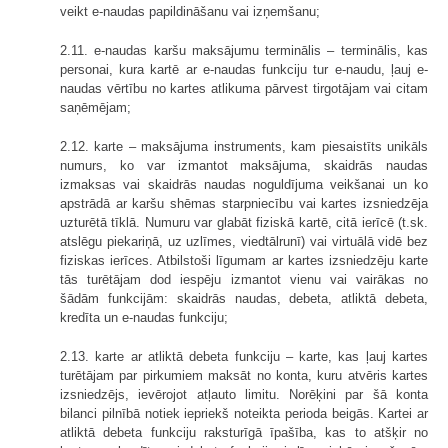
veikt e-naudas papildināšanu vai izņemšanu;
2.11. e-naudas karšu maksājumu terminālis – terminālis, kas
personai, kura kartē ar e-naudas funkciju tur e-naudu, ļauj e-
naudas vērtību no kartes atlikuma pārvest tirgotājam vai citam
saņēmējam;
2.12. karte – maksājuma instruments, kam piesaistīts unikāls
numurs, ko var izmantot maksājuma, skaidrās naudas
izmaksas vai skaidrās naudas noguldījuma veikšanai un ko
apstrādā ar karšu shēmas starpniecību vai kartes izsniedzēja
uzturētā tīklā. Numuru var glabāt fiziskā kartē, citā ierīcē (t.sk.
atslēgu piekariņā, uz uzlīmes, viedtālrunī) vai virtuālā vidē bez
fiziskas ierīces. Atbilstoši līgumam ar kartes izsniedzēju karte
tās turētājam dod iespēju izmantot vienu vai vairākas no
šādām funkcijām: skaidrās naudas, debeta, atliktā debeta,
kredīta un e-naudas funkciju;
2.13. karte ar atliktā debeta funkciju – karte, kas ļauj kartes
turētājam par pirkumiem maksāt no konta, kuru atvēris kartes
izsniedzējs, ievērojot atļauto limitu. Norēķini par šā konta
bilanci pilnībā notiek iepriekš noteikta perioda beigās. Kartei ar
atliktā debeta funkciju raksturīgā īpašība, kas to atšķir no