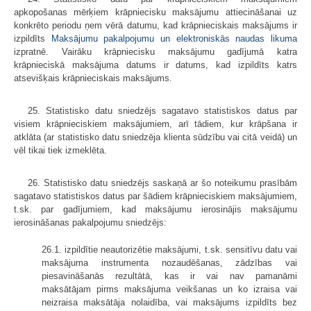
apkopošanas mērķiem krāpniecisku maksājumu attiecināšanai uz
konkrēto periodu ņem vērā datumu, kad krāpnieciskais maksājums ir
izpildīts
Maksājumu pakalpojumu un elektroniskās naudas likuma
izpratnē. Vairāku krāpniecisku maksājumu gadījumā katra
krāpnieciskā maksājuma datums ir datums, kad izpildīts katrs
atsevišķais krāpnieciskais maksājums.
25. Statistisko datu sniedzējs sagatavo statistiskos datus par
visiem krāpnieciskiem maksājumiem, arī tādiem, kur krāpšana ir
atklāta (ar statistisko datu sniedzēja klienta sūdzību vai citā veidā) un
vēl tikai tiek izmeklēta.
26. Statistisko datu sniedzējs saskaņā ar šo noteikumu prasībām
sagatavo statistiskos datus par šādiem krāpnieciskiem maksājumiem,
t.sk. par gadījumiem, kad maksājumu ierosinājis maksājumu
ierosināšanas pakalpojumu sniedzējs:
26.1. izpildītie neautorizētie maksājumi, t.sk. sensitīvu datu vai
maksājuma instrumenta nozaudēšanas, zādzības vai
piesavināšanās rezultātā, kas ir vai nav pamanāmi
maksātājam pirms maksājuma veikšanas un ko izraisa vai
neizraisa maksātāja nolaidība, vai maksājums izpildīts bez