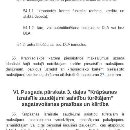
54.1.1. izmantotās kartes funkcijai (debeta, kredīta un
atliktā debeta);
54.1.2. tam, vai autentificēšana notikusi ar DLA vai bez
DLA;
54.2. autentificēšanas bez DLA iemeslus.
55. Krāpnieciskos kartēm piesaistītos maksājumus uzrāda
identiski šajā nodaļā noteiktajam kartēm piesaistīto maksājumu
dalījumam, papildus uzrādot arī krāpniecisko kartēm piesaistīto
maksājumu izcelsmes dalījumu atbilstoši šo noteikumu
27.
punktam.
VI. Pusgada pārskata 3. daļas "Krāpšanas
izraisītie zaudējumi saistību turētājam"
sagatavošanas prasības un kārtība
56. Krāpšanas izraisītie zaudējumi saistību turētājam ir
maksājumu pakalpojumu sniedzējam, maksājumu pakalpojumu
izmantotājam vai citai personai radušies zaudējumi, kas atspoguļo