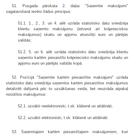
51. Pusgada pārskata
2.
daļas "Saņemtie maksājumi"
sagatavošanā ievēro šādus principus:
51.1. 1., 2., 3. un 4. ailē uzrāda statistisko datu sniedzēja
klientu saņemto maksājumu (ietverot arī krāpnieciskos
maksājumus) skaitu un apjomu atsevišķi e
uro
un pārējās
valūtās;
51.2. 5. un 6. ailē uzrāda statistisko datu sniedzēja klientu
saņemto kartēm piesaistīto krāpniecisko maksājumu skaitu un
apjomu
euro
un pārējās valūtās kopā.
52. Pozīcijā "Saņemtie kartēm piesaistītie maksājumi" uzrāda
statistisko datu sniedzēja saņemtos kartēm piesaistītos maksājumus
detalizēti dalījumā pēc to uzsākšanas veida, bet neuzrāda atpakaļ
nosūtītos maksājumus:
52.1. uzsākti neelektroniski, t.sk. klātienē un attālināti;
52.2. uzsākti elektroniski, t.sk. klātienē un attālināti.
53. Saņemtajiem kartēm piesaistītajiem maksājumiem, kuri