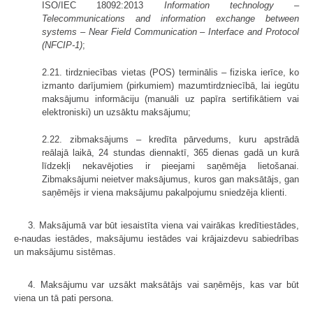
ISO/IEC 18092:2013
Information technology –
Telecommunications and information exchange between
systems – Near Field Communication – Interface and Protocol
(NFCIP-1)
;
2.21. tirdzniecības vietas (POS) terminālis – fiziska ierīce, ko
izmanto darījumiem (pirkumiem) mazumtirdzniecībā, lai iegūtu
maksājumu informāciju (manuāli uz papīra sertifikātiem vai
elektroniski) un uzsāktu maksājumu;
2.22. zibmaksājums – kredīta pārvedums, kuru apstrādā
reālajā laikā, 24 stundas diennaktī, 365 dienas gadā un kurā
līdzekļi nekavējoties ir pieejami saņēmēja lietošanai.
Zibmaksājumi neietver maksājumus, kuros gan maksātājs, gan
saņēmējs ir viena maksājumu pakalpojumu sniedzēja klienti.
3. Maksājumā var būt iesaistīta viena vai vairākas kredītiestādes,
e-naudas iestādes, maksājumu iestādes vai krājaizdevu sabiedrības
un maksājumu sistēmas.
4. Maksājumu var uzsākt maksātājs vai saņēmējs, kas var būt
viena un tā pati persona.