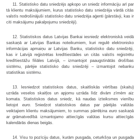
11. Statistisko datu sniedzējs apkopo un sniedz informāciju arī par
tā klientu maksājumiem, kurus statistisko datu sniedzēja vārdā citās
valstīs nodrošinājuši statistisko datu sniedzēja aģenti (pārstāvji, kas ir
citi maksājumu pakalpojumu sniedzēji).
12. Statistiskos datus Latvijas Bankai iesniedz elektroniskā veidā
saskaņā ar Latvijas Bankas noteikumiem, kuri regulē elektronisko
informācijas apmaiņu ar Latvijas Banku, statistisko datu sniedzēji,
kas ir Latvijā reģistrētas kredītiestādes un citās valstīs reģistrētu
kredītiestāžu filiāles Latvijā, – izmantojot paaugstinātās drošības
sistēmu, pārējie statistisko datu sniedzēji – izmantojot nebanku
statistikas sistēmu.
13. Iesniedzot statistiskos datus, skaitliskās vērtības (skaitu)
uzrāda veselos skaitļos un apjomu uzrāda līdz divām zīmēm aiz
komata. Statistiskos datus sniedz, kā naudas izteiksmes vienību
lietojot
euro
. Sniedzot statistiskos datus par pārējās valūtās
veiktajiem klientu maksājumiem, to summas pārrēķina
euro
saskaņā
ar grāmatvedībā izmantojamo attiecīgās valūtas kursu attiecīgās
kalendārās dienas beigās.
14. Visu to pozīciju datus, kurām pusgada, ceturkšņa un pusgada