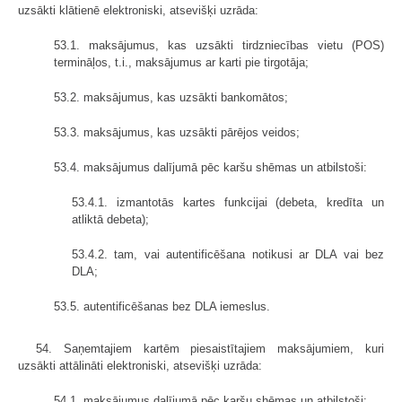
uzsākti klātienē elektroniski, atsevišķi uzrāda:
53.1. maksājumus, kas uzsākti tirdzniecības vietu (POS)
termināļos, t.i., maksājumus ar karti pie tirgotāja;
53.2. maksājumus, kas uzsākti bankomātos;
53.3. maksājumus, kas uzsākti pārējos veidos;
53.4. maksājumus dalījumā pēc karšu shēmas un atbilstoši:
53.4.1. izmantotās kartes funkcijai (debeta, kredīta un
atliktā debeta);
53.4.2. tam, vai autentificēšana notikusi ar DLA vai bez
DLA;
53.5. autentificēšanas bez DLA iemeslus.
54. Saņemtajiem kartēm piesaistītajiem maksājumiem, kuri
uzsākti attālināti elektroniski, atsevišķi uzrāda:
54.1. maksājumus dalījumā pēc karšu shēmas un atbilstoši: