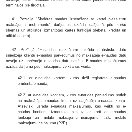
termināļos pie tirgotāja.
41. Pozīcijā "Skaidrās naudas izņemšana ar kartei piesaistītu
maksājuma instrumentu" darījumus uzrāda dalījumā pēc karšu
shēmas un atbilstoši izmantotās kartes funkcijai (debeta, kredīta un
atliktā debeta).
42. Pozīcijā "E-naudas maksājumi" uzrāda statistisko datu
sniedzēja klientu e-naudas pārvedumus no maksātāja e-naudas datu
nesēja uz saņēmēja e-naudas datu nesēju. E-naudas maksājumus
uzrāda dalījumā pēc maksājuma veikšanas veida:
42.1. ar e-naudas kartēm, kurās tieši reģistrēta e-naudas
emitenta e-nauda;
42.2. ar e-naudas kontiem, kuros e-naudas pārvedums notiek
no maksātāja e-naudas konta uz saņēmēja e-naudas kontu.
Atsevišķi uzrāda e-naudas maksājumus, kas veikti no e-
naudas kontiem, izmantojot piekļuvi ar karti ar e-naudas
funkciju un mobilo maksājumu risinājumu, t.sk. mobilo
maksājumu risinājumu (P2P).