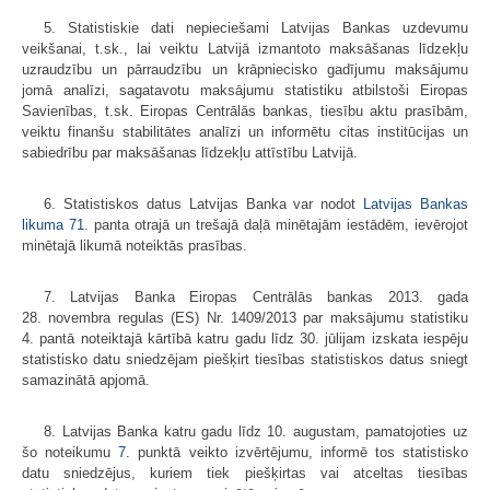
5. Statistiskie dati nepieciešami Latvijas Bankas uzdevumu
veikšanai, t.sk., lai veiktu Latvijā izmantoto maksāšanas līdzekļu
uzraudzību un pārraudzību un krāpniecisko gadījumu maksājumu
jomā analīzi, sagatavotu maksājumu statistiku atbilstoši Eiropas
Savienības, t.sk. Eiropas Centrālās bankas, tiesību aktu prasībām,
veiktu finanšu stabilitātes analīzi un informētu citas institūcijas un
sabiedrību par maksāšanas līdzekļu attīstību Latvijā.
6. Statistiskos datus Latvijas Banka var nodot
Latvijas Bankas
likuma
71.
panta otrajā un trešajā daļā minētajām iestādēm, ievērojot
minētajā likumā noteiktās prasības.
7. Latvijas Banka Eiropas Centrālās bankas 2013. gada
28. novembra regulas (ES) Nr. 1409/2013 par maksājumu statistiku
4. pantā noteiktajā kārtībā katru gadu līdz 30. jūlijam izskata iespēju
statistisko datu sniedzējam piešķirt tiesības statistiskos datus sniegt
samazinātā apjomā.
8. Latvijas Banka katru gadu līdz 10. augustam, pamatojoties uz
šo noteikumu
7.
punktā veikto izvērtējumu, informē tos statistisko
datu sniedzējus, kuriem tiek piešķirtas vai atceltas tiesības