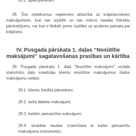
26.2. apakšpunktam.
28. Šos noteikumus nepiemēro attiecībā uz krāpnieciskiem
maksājumiem, kuri nav izpildīti un nav noticis naudas līdzekļu
pārskaitījums, vai kuri ir bloķēti pirms izpildes uz aizdomu pamata par
krāpšanu.
IV. Pusgada pārskata 1. daļas "Nosūtītie
maksājumi" sagatavošanas prasības un kārtība
29. Pusgada pārskata
1.
daļā "Nosūtītie maksājumi" uzrāda
statistisko datu sniedzēja klientu nosūtītos maksājumus šādos
maksājumu veidos:
29.1. klientu kredīta pārvedumi;
29.2. tiešā debeta maksājumi;
29.3. kartēm piesaistītie maksājumi;
29.4. skaidrās naudas izņemšana ar kartei piesaistītu
maksājuma instrumentu;