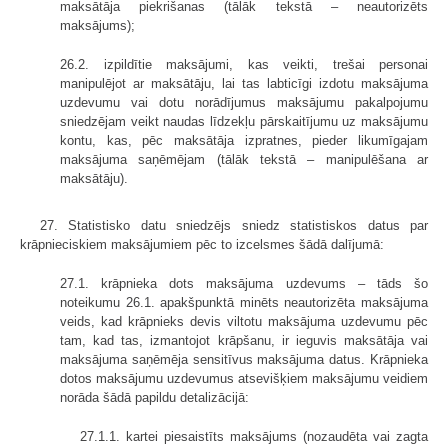
maksātāja piekrišanas (tālāk tekstā – neautorizēts
maksājums);
26.2. izpildītie maksājumi, kas veikti, trešai personai
manipulējot ar maksātāju, lai tas labticīgi izdotu maksājuma
uzdevumu vai dotu norādījumus maksājumu pakalpojumu
sniedzējam veikt naudas līdzekļu pārskaitījumu uz maksājumu
kontu, kas, pēc maksātāja izpratnes, pieder likumīgajam
maksājuma saņēmējam (tālāk tekstā – manipulēšana ar
maksātāju).
27. Statistisko datu sniedzējs sniedz statistiskos datus par
krāpnieciskiem maksājumiem pēc to izcelsmes šādā dalījumā:
27.1. krāpnieka dots maksājuma uzdevums – tāds šo
noteikumu 26.1. apakšpunktā minēts neautorizēta maksājuma
veids, kad krāpnieks devis viltotu maksājuma uzdevumu pēc
tam, kad tas, izmantojot krāpšanu, ir ieguvis maksātāja vai
maksājuma saņēmēja sensitīvus maksājuma datus. Krāpnieka
dotos maksājumu uzdevumus atsevišķiem maksājumu veidiem
norāda šādā papildu detalizācijā:
27.1.1. kartei piesaistīts maksājums (nozaudēta vai zagta