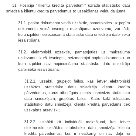
31. Pozīcijā "Klientu kredīta pārvedumi" uzrāda statistisko datu
sniedzēja klientu kredīta pārvedumus to uzsākšanas veidu dalījumā:
31.1. papīra dokumenta veidā uzsāktie, pamatojoties uz papīra
dokumenta veidā iesniegtu maksājuma uzdevumu, vai tādi,
kuru izpildei nepieciešama statistisko datu sniedzēja darbinieka
iesaistīšana;
31.2. elektroniski uzsāktie, pamatojoties uz maksājuma
uzdevumu, kurš iesniegts, neizmantojot papīra dokumentu un
kura izpildei nav nepieciešama statistisko datu sniedzēja
darbinieka iesaistīšana;
31.2.1. uzsākti, grupējot failos, kas ietver elektroniski
uzsāktos statistisko datu sniedzēja klientu kredīta
pārvedumus, kurus attiecīgais klients iesniedzis statistisko
datu sniedzējam, grupētus failos. Katrs failā iekļautais
statistisko datu sniedzēja klienta kredīta pārvedums tiek
uzskaitīts atsevišķi;
31.2.
2.
uzsākti kā individuāli maksājumi, kas ietver
elektroniski uzsāktos statistisko datu sniedzēja klientu
kredīta pārvedumus, kuri ir neatkarīgi un nav daļa no