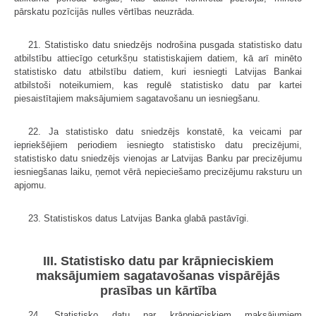
pārskatu pozīcijās nulles vērtības neuzrāda.
21. Statistisko datu sniedzējs nodrošina pusgada statistisko datu
atbilstību attiecīgo ceturkšņu statistiskajiem datiem, kā arī minēto
statistisko datu atbilstību datiem, kuri iesniegti Latvijas Bankai
atbilstoši noteikumiem, kas regulē statistisko datu par kartei
piesaistītajiem maksājumiem sagatavošanu un iesniegšanu.
22. Ja statistisko datu sniedzējs konstatē, ka veicami par
iepriekšējiem periodiem iesniegto statistisko datu precizējumi,
statistisko datu sniedzējs vienojas ar Latvijas Banku par precizējumu
iesniegšanas laiku, ņemot vērā nepieciešamo precizējumu raksturu un
apjomu.
23. Statistiskos datus Latvijas Banka glabā pastāvīgi.
III. Statistisko datu par krāpnieciskiem
maksājumiem sagatavošanas vispārējās
prasības un kārtība
24. Statistisko datu par krāpnieciskiem maksājumiem