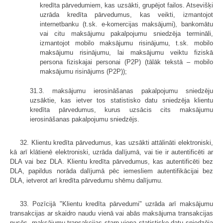
kredīta pārvedumiem, kas uzsākti, grupējot failos. Atsevišķi
uzrāda kredīta pārvedumus, kas veikti, izmantojot
internetbanku (t.sk. e-komercijas maksājumi), bankomātu
vai citu maksājumu pakalpojumu sniedzēja termināli,
izmantojot mobilo maksājumu risinājumu, t.sk. mobilo
maksājumu risinājumu, lai maksājumu veiktu fiziskā
persona fiziskajai personai (P2P) (tālāk tekstā – mobilo
maksājumu risinājums (P2P));
31.3. maksājumu ierosināšanas pakalpojumu sniedzēju
uzsāktie, kas ietver tos statistisko datu sniedzēja klientu
kredīta pārvedumus, kurus uzsācis cits maksājumu
ierosināšanas pakalpojumu sniedzējs.
32. Klientu kredīta pārvedumus, kas uzsākti attālināti elektroniski,
kā arī klātienē elektroniski, uzrāda dalījumā, vai tie ir autentificēti ar
DLA vai bez DLA. Klientu kredīta pārvedumus, kas autentificēti bez
DLA, papildus norāda dalījumā pēc iemesliem autentifikācijai bez
DLA, ietverot arī kredīta pārvedumu shēmu dalījumu.
33. Pozīcijā "Klientu kredīta pārvedumi" uzrāda arī maksājumu
transakcijas ar skaidro naudu vienā vai abās maksājuma transakcijas
pusēs, maksājumu transakcijas starp viena statistisko datu sniedzēja