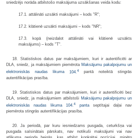
sniedzējs norāda atbilstošo maksājuma uzsākšanas veida kodu:
17.1. attālināti uzsākti maksājumi – kods "R";
17.2. klātienē uzsākti maksājumi – kods "NR";
17.3. kopā (neizdalot attālināti vai klātienē uzsākts
maksājums) – kods "T".
18. Statistiskos datus par maksājumiem, kuri ir autentificēti ar
DLA, sniedz, ja maksājumiem piemērota
Maksājumu pakalpojumu un
4
elektroniskās naudas likuma
104.
pantā noteiktā stingrās
autentifikācijas prasība.
19. Statistiskos datus par maksājumiem, kuri ir autentificēti bez
DLA, sniedz, ja maksājumiem atbilstoši
Maksājumu pakalpojumu un
4
elektroniskās naudas likuma
104.
panta
septītajai daļai nav
piemērota stingrās autentifikācijas prasība.
20. Ja periodā, par kuru iesniedzams pusgada, ceturkšņa vai
pusgada saīsinātais pārskats, nav notikuši maksājumi vai nav
atlikuma perioda beigās, kas atbilst konkrētai pozīcijai, minēto