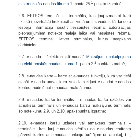
1
elektroniskās naudas likuma
1.
panta 25.
punkta izpratnē;
2.6. EFTPOS terminālis – terminālis, kas ļauj izmantot karti
fiziskā (nevirtuālā) tirdzniecības vietā un ir izveidots tā, lai dotu
iespēju informāciju nosūtīt tiešsaistes režīmā, autorizācijas
pieprasījumiem notiekot reālajā laikā vai nesaistes režīmā.
EFTPOS termināļi ietver termināļus, kurus neapkalpo
darbinieks;
2.7. e-nauda – "elektroniskā nauda"
Maksājumu pakalpojumu
2
un elektroniskās naudas likuma
1.
panta 2.
punkta izpratnē;
2.8. e-naudas karte – karte ar e-naudas funkciju, kurā var tieši
glabāt e-naudu un/vai kura sniedz piekļuvi e-naudai e-naudas
kontos, nodrošinot e-naudas maksājumus;
2.9. e-naudas karšu terminālis – e-naudas karšu uzlādes vai
atmaksas terminālis un e-naudas karšu maksājumu terminālis
šo noteikumu 2.9. un 2.10. apakšpunkta izpratnē;
2.10. e-naudas karšu uzlādes vai atmaksas terminālis –
terminālis, kas ļauj e-naudas vērtību no e-naudas emitenta
pārvest kartes ar e-naudas funkciju turētājam un atpakaļ, t.i.,