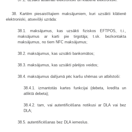
38. Kartēm piesaistītajiem maksājumiem, kuri uzsākti klātienē
elektroniski, atsevišķi uzrāda:
38.1. maksājumus, kas uzsākti fiziskos EFTPOS, t.i.,
maksājumus ar karti pie tirgotāja; t.sk. bezkontakta
maksājumus, no tiem NFC maksājumus;
38.2. maksājumus, kas uzsākti bankomātos;
38.3. maksājumus, kas uzsākti pārējos veidos;
38.4. maksājumus dalījumā pēc karšu shēmas un atbilstoši:
38.4.1. izmantotās kartes funkcijai (debeta, kredīta un
atliktā debeta);
38.4.2. tam, vai autentificēšana notikusi ar DLA vai bez
DLA;
38.5. autentificēšanas bez DLA iemeslus.