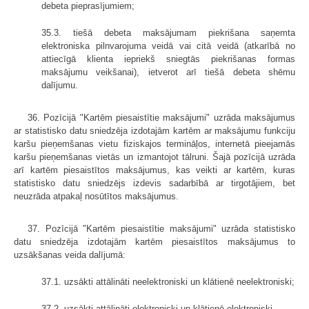
debeta pieprasījumiem;
35.3. tiešā debeta maksājumam piekrišana saņemta
elektroniska pilnvarojuma veidā vai citā veidā (atkarībā no
attiecīgā klienta iepriekš sniegtās piekrišanas formas
maksājumu veikšanai), ietverot arī tiešā debeta shēmu
dalījumu.
36. Pozīcijā "Kartēm piesaistītie maksājumi" uzrāda maksājumus
ar statistisko datu sniedzēja izdotajām kartēm ar maksājumu funkciju
karšu pieņemšanas vietu fiziskajos termināļos, internetā pieejamās
karšu pieņemšanas vietās un izmantojot tālruni. Šajā pozīcijā uzrāda
arī kartēm piesaistītos maksājumus, kas veikti ar kartēm, kuras
statistisko datu sniedzējs izdevis sadarbībā ar tirgotājiem, bet
neuzrāda atpakaļ nosūtītos maksājumus.
37. Pozīcijā "Kartēm piesaistītie maksājumi" uzrāda statistisko
datu sniedzēja izdotajām kartēm piesaistītos maksājumus to
uzsākšanas veida dalījumā:
37.1. uzsākti attālināti neelektroniski un klātienē neelektroniski;
37.2. uzsākti attālināti elektroniski un klātienē elektroniski.