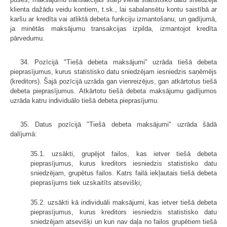
klienta dažādu veidu kontiem, t.sk., lai sabalansētu kontu saistībā ar
karšu ar kredīta vai atliktā debeta funkciju izmantošanu, un gadījumā,
ja minētās maksājumu transakcijas izpilda, izmantojot kredīta
pārvedumu.
34. Pozīcijā "Tiešā debeta maksājumi" uzrāda tiešā debeta
pieprasījumus, kurus statistisko datu sniedzējam iesniedzis saņēmējs
(kreditors). Šajā pozīcijā uzrāda gan vienreizējus, gan atkārtotus tiešā
debeta pieprasījumus. Atkārtotu tiešā debeta maksājumu gadījumos
uzrāda katru individuālo tiešā debeta pieprasījumu.
35. Datus pozīcijā "Tiešā debeta maksājumi" uzrāda šādā
dalījumā:
35.1. uzsākti, grupējot failos, kas ietver tiešā debeta
pieprasījumus, kurus kreditors iesniedzis statistisko datu
sniedzējam, grupētus failos. Katrs failā iekļautais tiešā debeta
pieprasījums tiek uzskaitīts atsevišķi;
35.2. uzsākti kā individuāli maksājumi, kas ietver tiešā debeta
pieprasījumus, kurus kreditors iesniedzis statistisko datu
sniedzējam atsevišķi un kuri nav daļa no failos grupētiem tiešā