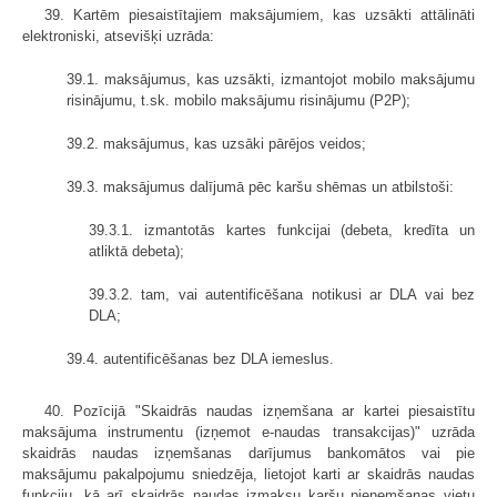
39. Kartēm piesaistītajiem maksājumiem, kas uzsākti attālināti
elektroniski, atsevišķi uzrāda:
39.1. maksājumus, kas uzsākti, izmantojot mobilo maksājumu
risinājumu, t.sk. mobilo maksājumu risinājumu (P2P);
39.2. maksājumus, kas uzsāki pārējos veidos;
39.3. maksājumus dalījumā pēc karšu shēmas un atbilstoši:
39.3.1. izmantotās kartes funkcijai (debeta, kredīta un
atliktā debeta);
39.3.2. tam, vai autentificēšana notikusi ar DLA vai bez
DLA;
39.4. autentificēšanas bez DLA iemeslus.
40. Pozīcijā "Skaidrās naudas izņemšana ar kartei piesaistītu
maksājuma instrumentu (izņemot e-naudas transakcijas)" uzrāda
skaidrās naudas izņemšanas darījumus bankomātos vai pie
maksājumu pakalpojumu sniedzēja, lietojot karti ar skaidrās naudas
funkciju, kā arī skaidrās naudas izmaksu karšu pieņemšanas vietu