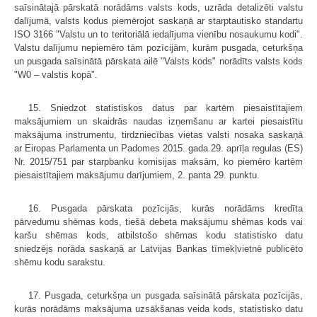
saīsinātajā pārskatā norādāms valsts kods, uzrāda detalizēti valstu
dalījumā, valsts kodus piemērojot saskaņā ar starptautisko standartu
ISO 3166 "Valstu un to teritoriālā iedalījuma vienību nosaukumu kodi".
Valstu dalījumu nepiemēro tām pozīcijām, kurām pusgada, ceturkšņa
un pusgada saīsinātā pārskata ailē "Valsts kods" norādīts valsts kods
"W0 – valstis kopā".
15. Sniedzot statistiskos datus par kartēm piesaistītajiem
maksājumiem un skaidrās naudas izņemšanu ar kartei piesaistītu
maksājuma instrumentu, tirdzniecības vietas valsti nosaka saskaņā
ar Eiropas Parlamenta un Padomes 2015. gada 29. aprīļa regulas (ES)
Nr. 2015/751 par starpbanku komisijas maksām, ko piemēro kartēm
piesaistītajiem maksājumu darījumiem, 2. panta 29. punktu.
16. Pusgada pārskata pozīcijās, kurās norādāms kredīta
pārvedumu shēmas kods, tiešā debeta maksājumu shēmas kods vai
karšu shēmas kods, atbilstošo shēmas kodu statistisko datu
sniedzējs norāda saskaņā ar Latvijas Bankas tīmekļvietnē publicēto
shēmu kodu sarakstu.
17. Pusgada, ceturkšņa un pusgada saīsinātā pārskata pozīcijās,
kurās norādāms maksājuma uzsākšanas veida kods, statistisko datu