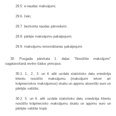
29.5. e-naudas maksājumi;
29.6. čeki;
29.7. bezkonta naudas pārvedumi;
29.8. pārējie maksājumu pakalpojumi;
29.9. maksājumu ierosināšanas pakalpojumi.
30. Pusgada pārskata
1.
daļas "Nosūtītie maksājumi"
sagatavošanā ievēro šādus principus:
30.1. 1., 2., 3. un 4. ailē uzrāda statistisko datu sniedzēja
klientu nosūtīto maksājumu (maksājumi ietver arī
krāpnieciskos maksājumus) skaitu un apjomu atsevišķi
euro
un
pārējās valūtās;
30.2. 5. un 6. ailē uzrāda statistisko datu sniedzēja klientu
nosūtīto krāpniecisko maksājumu skaitu un apjomu
euro
un
pārējās valūtās kopā.