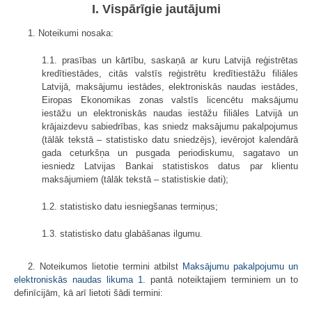
I. Vispārīgie jautājumi
1. Noteikumi nosaka:
1.1. prasības un kārtību, saskaņā ar kuru Latvijā reģistrētas
kredītiestādes, citās valstīs reģistrētu kredītiestāžu filiāles
Latvijā, maksājumu iestādes, elektroniskās naudas iestādes,
Eiropas Ekonomikas zonas valstīs licencētu maksājumu
iestāžu un elektroniskās naudas iestāžu filiāles Latvijā un
krājaizdevu sabiedrības, kas sniedz maksājumu pakalpojumus
(tālāk tekstā – statistisko datu sniedzējs), ievērojot kalendārā
gada ceturkšņa un pusgada periodiskumu, sagatavo un
iesniedz Latvijas Bankai statistiskos datus par klientu
maksājumiem (tālāk tekstā – statistiskie dati);
1.2. statistisko datu iesniegšanas termiņus;
1.3. statistisko datu glabāšanas ilgumu.
2. Noteikumos lietotie termini atbilst
Maksājumu pakalpojumu un
elektroniskās naudas likuma
1.
pantā noteiktajiem terminiem un to
definīcijām, kā arī lietoti šādi termini: