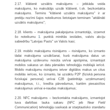
2.17. klātienē uzsākts maksājums – jebkāda veida
maksājums, ko maksātājs uzsāk klātienē, t.sk. bezkontakta
maksājums. Termins "klātienē uzsākts maksājums" ir ar
pretēju nozīmi šajos noteikumos lietotajam terminam "attālināti
uzsākts maksājums";
2.18. klients – maksājuma pakalpojuma izmantotājs, izņemot
šo noteikumu
1.
punktā minētās iestādes, valsts akciju
sabiedrību "Latvijas Pasts" un Valsts kasi;
2.19. mobilo maksājumu risinājums – risinājums, ko izmanto
tādai maksājuma uzsākšanai, kurā maksājuma datus un
maksājuma uzdevumu nosūta un/vai apstiprina, izmantojot
mobilos sakarus un datu pārraides tehnoloģiju mobilajā ierīcē.
Mobilo maksājumu risinājums ietver digitālos makus un citus
mobilās ierīces, ko izmanto, lai uzsāktu P2P (fiziskā persona
fiziskajai personai) un/vai C2B (patērētājs uzņēmumam)
maksājumus, t.i., kredīta pārvedumus, kartēm piesaistītos
maksājumus un/vai e-naudas maksājumus;
2.20. NFC maksājums – bezkontakta maksājums, izmantojot
tuva darbības lauka sakaru (
NFC
jeb
Near Field
Communication
) tehnoloģiju saskaņā ar starptautisko standartu