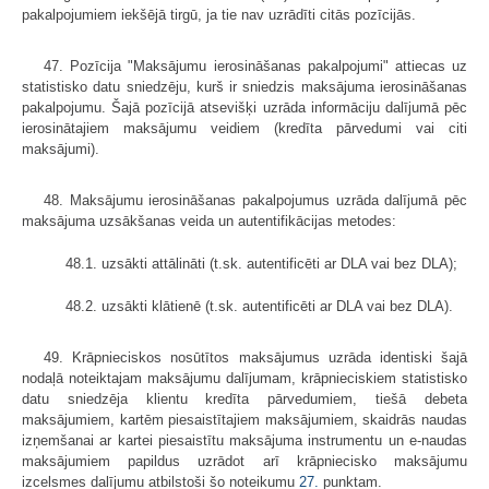
pakalpojumiem iekšējā tirgū, ja tie nav uzrādīti citās pozīcijās.
47. Pozīcija "Maksājumu ierosināšanas pakalpojumi" attiecas uz
statistisko datu sniedzēju, kurš ir sniedzis maksājuma ierosināšanas
pakalpojumu. Šajā pozīcijā atsevišķi uzrāda informāciju dalījumā pēc
ierosinātajiem maksājumu veidiem (kredīta pārvedumi vai citi
maksājumi).
48. Maksājumu ierosināšanas pakalpojumus uzrāda dalījumā pēc
maksājuma uzsākšanas veida un autentifikācijas metodes:
48.1. uzsākti attālināti (t.sk. autentificēti ar DLA vai bez DLA);
48.2. uzsākti klātienē (t.sk. autentificēti ar DLA vai bez DLA).
49. Krāpnieciskos nosūtītos maksājumus uzrāda identiski šajā
nodaļā noteiktajam maksājumu dalījumam, krāpnieciskiem statistisko
datu sniedzēja klientu kredīta pārvedumiem, tiešā debeta
maksājumiem, kartēm piesaistītajiem maksājumiem, skaidrās naudas
izņemšanai ar kartei piesaistītu maksājuma instrumentu un e-naudas
maksājumiem papildus uzrādot arī krāpniecisko maksājumu
izcelsmes dalījumu atbilstoši šo noteikumu
27.
punktam.