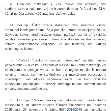
43. E-naudas maksājumus, kas uzsākti gan attālināti, gan
klātienē, uzrāda dalījumā, vai tie ir autentificēti ar DLA vai bez DLA,
kā arī norāda autentificēšanas bez DLA iemeslus.
44. Pozīcijā "Čeki" uzrāda statistisko datu sniedzēja klientu
samaksai iesniegtos čekus. Šajā pozīcijā uzrāda arī ceļojuma čekus,
degvielas čekus, kredītiestādes tratas, parādzīmes, kā arī skaidrās
naudas izmaksas pret čekiem. Neuzrāda skaidrās naudas izmaksu,
lietojot kredītiestādes veidlapas, kā arī izlaistos, bet klīringā
neiesniegtos čekus.
45. Pozīcijā "Bezkonta naudas pārvedumi" uzrāda naudas
pārvedumus, kuri veikti, neizveidojot maksājumu kontu maksātāja vai
maksājumu saņēmēja vārdā un kuru vienīgais mērķis ir nosūtīt
noteiktu naudas summu saņēmējam vai maksājumu pakalpojumu
sniedzējam, kas rīkojas saņēmēja vārdā, vai kuru rezultātā
maksājumu pakalpojumu sniedzējs attiecīgo naudas summu saņem
un dara pieejamu saņēmējam.
46. Pozīcijā "Pārējie maksājumu pakalpojumi" uzrāda tādus
maksājumus, uz kuriem attiecas Eiropas Parlamenta un Padomes
2015. gada 25. novembra Direktīva (ES)
2015/2366
par maksājumu