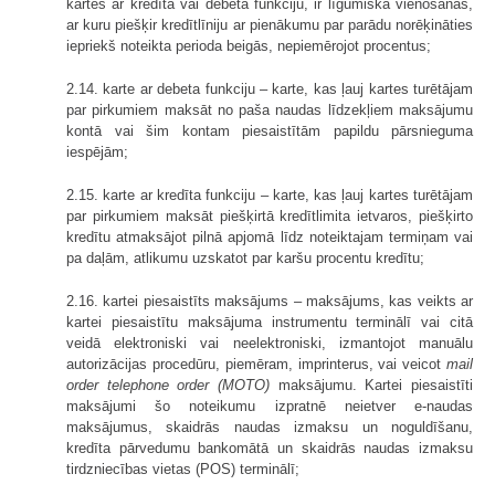
kartes ar kredīta vai debeta funkciju, ir līgumiskā vienošanās,
ar kuru piešķir kredītlīniju ar pienākumu par parādu norēķināties
iepriekš noteikta perioda beigās, nepiemērojot procentus;
2.14. karte ar debeta funkciju – karte, kas ļauj kartes turētājam
par pirkumiem maksāt no paša naudas līdzekļiem maksājumu
kontā vai šim kontam piesaistītām papildu pārsnieguma
iespējām;
2.15. karte ar kredīta funkciju – karte, kas ļauj kartes turētājam
par pirkumiem maksāt piešķirtā kredītlimita ietvaros, piešķirto
kredītu atmaksājot pilnā apjomā līdz noteiktajam termiņam vai
pa daļām, atlikumu uzskatot par karšu procentu kredītu;
2.16. kartei piesaistīts maksājums – maksājums, kas veikts ar
kartei piesaistītu maksājuma instrumentu terminālī vai citā
veidā elektroniski vai neelektroniski, izmantojot manuālu
autorizācijas procedūru, piemēram, imprinterus, vai veicot
mail
order telephone order (MOTO)
maksājumu. Kartei piesaistīti
maksājumi šo noteikumu izpratnē neietver e-naudas
maksājumus, skaidrās naudas izmaksu un noguldīšanu,
kredīta pārvedumu bankomātā un skaidrās naudas izmaksu
tirdzniecības vietas (POS) terminālī;