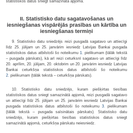
statistiskos datus sniegt samazinātā apjomā.
II. Statistisko datu sagatavošanas un
iesniegšanas vispārējās prasības un kārtība un
iesniegšanas termiņi
9. Statistisko datu sniedzējs reizi pusgadā sagatavo un attiecīgi
līdz 25. jūlijam un 25. janvārim iesniedz Latvijas Bankai pusgada
statistiskos datus atbilstoši šo noteikumu
1.
pielikumam (tālāk tekstā
– pusgada pārskats), kā arī reizi ceturksnī sagatavo un attiecīgi līdz
20. aprīlim, 20. jūlijam, 20. oktobrim un 20. janvārim iesniedz Latvijas
Bankai ceturkšņa statistiskos datus atbilstoši šo noteikumu
2.
pielikumam (tālāk tekstā – ceturkšņa pārskats).
10. Statistisko datu sniedzējs, kuram piešķirtas tiesības
statistiskos datus sniegt samazinātā apjomā, reizi pusgadā sagatavo
un attiecīgi līdz 25. jūlijam un 25. janvārim iesniedz Latvijas Bankai
pusgada statistiskos datus atbilstoši šo noteikumu
3.
pielikumam
(tālāk tekstā – pusgada saīsinātais pārskats). Statistisko datu
sniedzējs, kuram piešķirtas tiesības statistiskos datus sniegt
samazinātā apjomā, ceturkšņa pārskatu neiesniedz.