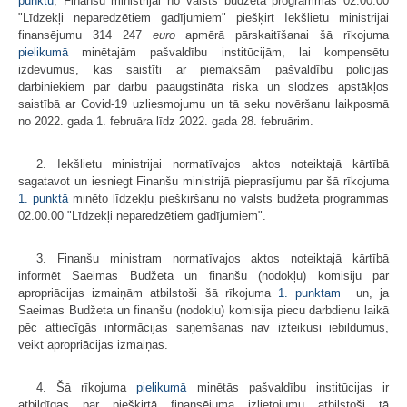
punktu
, Finanšu ministrijai no valsts budžeta programmas 02.00.00
"Līdzekļi neparedzētiem gadījumiem" piešķirt Iekšlietu ministrijai
finansējumu 314 247
euro
apmērā pārskaitīšanai šā rīkojuma
pielikumā
minētajām pašvaldību institūcijām, lai kompensētu
izdevumus, kas saistīti ar piemaksām pašvaldību policijas
darbiniekiem par darbu paaugstināta riska un slodzes apstākļos
saistībā ar Covid-19 uzliesmojumu un tā seku novēršanu laikposmā
no 2022. gada 1. februāra līdz 2022. gada 28. februārim.
2. Iekšlietu ministrijai normatīvajos aktos noteiktajā kārtībā
sagatavot un iesniegt Finanšu ministrijā pieprasījumu par šā rīkojuma
1. punktā
minēto līdzekļu piešķiršanu no valsts budžeta programmas
02.00.00 "Līdzekļi neparedzētiem gadījumiem".
3. Finanšu ministram normatīvajos aktos noteiktajā kārtībā
informēt Saeimas Budžeta un finanšu (nodokļu) komisiju par
apropriācijas izmaiņām atbilstoši šā rīkojuma
1. punktam
un, ja
Saeimas Budžeta un finanšu (nodokļu) komisija piecu darbdienu laikā
pēc attiecīgās informācijas saņemšanas nav izteikusi iebildumus,
veikt apropriācijas izmaiņas.
4. Šā rīkojuma
pielikumā
minētās pašvaldību institūcijas ir
atbildīgas par piešķirtā finansējuma izlietojumu atbilstoši tā