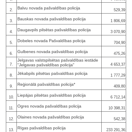
Balvu novada pašvaldības policija
2.
529,39
Bauskas novada pašvaldības policija
3.
1 806,69
Daugavpils pilsētas pašvaldības policija
4.
3 070,90
Dobeles novada Pašvaldības policija
5.
704,90
Gulbenes novada pašvaldības policija
6.
475,26
Jelgavas valstspilsētas pašvaldības iestāde
7.
4 653,37
"Jelgavas pašvaldības policija"
Jēkabpils pilsētas pašvaldības policija
8.
1 777,29
Reģionālā pašvaldības policija*
9.
409,80
Liepājas pilsētas pašvaldības policija
10.
6 712,14
Ogres novada pašvaldības policija
11.
10 398,31
Olaines novada pašvaldības policija
12.
542,38
Rīgas pašvaldības policija
13.
233 291,36