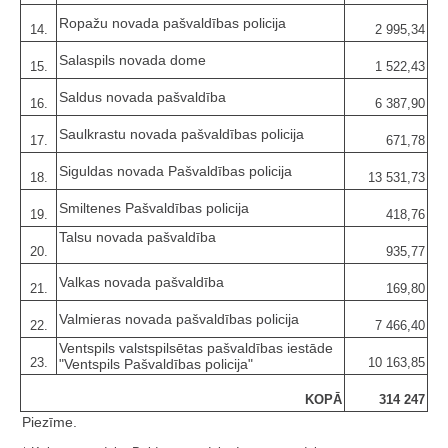
Ropažu novada pašvaldības policija
14.
2 995,34
Salaspils novada dome
15.
1 522,43
Saldus novada pašvaldība
16.
6 387,90
Saulkrastu novada pašvaldības policija
17.
671,78
Siguldas novada Pašvaldības policija
18.
13 531,73
Smiltenes Pašvaldības policija
19.
418,76
Talsu novada pašvaldība
20.
935,77
Valkas novada pašvaldība
21.
169,80
Valmieras novada pašvaldības policija
22.
7 466,40
Ventspils valstspilsētas pašvaldības iestāde
23.
10 163,85
"Ventspils Pašvaldības policija"
KOPĀ
314 247
Piezīme.