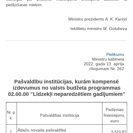
piešķiršanas mērķim.
Ministru prezidents
A. K. Kariņš
Iekšlietu ministre
M. Golubeva
Pielikums
Ministru kabineta
2022. gada 13. aprīļa
rīkojumam Nr. 262
Pašvaldību institūcijas, kurām kompensē
izdevumus no valsts budžeta programmas
02.00.00 "Līdzekļi neparedzētiem gadījumiem"
Piešķirtais
Nr. p.
Pašvaldības institūcija
finansējums,
k.
euro
Ādažu novada pašvaldība
1.
5 610,81