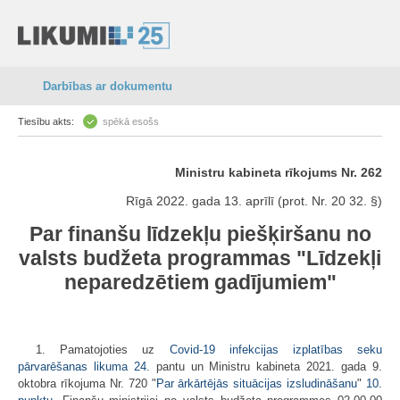
Darbības ar dokumentu
Tiesību akts:
spēkā esošs
Ministru kabineta rīkojums Nr. 262
Rīgā 2022. gada 13. aprīlī (prot. Nr. 20 32. §)
Par finanšu līdzekļu piešķiršanu no
valsts budžeta programmas "Līdzekļi
neparedzētiem gadījumiem"
1. Pamatojoties uz
Covid-19 infekcijas izplatības seku
pārvarēšanas likuma
24.
pantu un Ministru kabineta 2021. gada 9.
oktobra rīkojuma Nr. 720 "
Par ārkārtējās situācijas izsludināšanu
"
10.