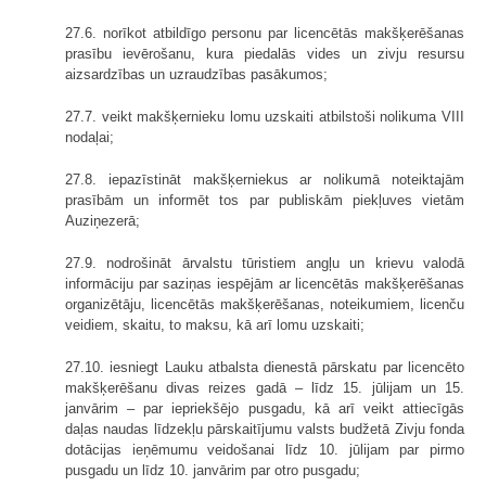
27.6. norīkot atbildīgo personu par licencētās makšķerēšanas
prasību ievērošanu, kura piedalās vides un zivju resursu
aizsardzības un uzraudzības pasākumos;
27.7. veikt makšķernieku lomu uzskaiti atbilstoši nolikuma VIII
nodaļai;
27.8. iepazīstināt makšķerniekus ar nolikumā noteiktajām
prasībām un informēt tos par publiskām piekļuves vietām
Auziņezerā;
27.9. nodrošināt ārvalstu tūristiem angļu un krievu valodā
informāciju par saziņas iespējām ar licencētās makšķerēšanas
organizētāju, licencētās makšķerēšanas, noteikumiem, licenču
veidiem, skaitu, to maksu, kā arī lomu uzskaiti;
27.10. iesniegt Lauku atbalsta dienestā pārskatu par licencēto
makšķerēšanu divas reizes gadā – līdz 15. jūlijam un 15.
janvārim – par iepriekšējo pusgadu, kā arī veikt attiecīgās
daļas naudas līdzekļu pārskaitījumu valsts budžetā Zivju fonda
dotācijas ieņēmumu veidošanai līdz 10. jūlijam par pirmo
pusgadu un līdz 10. janvārim par otro pusgadu;