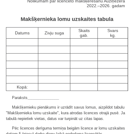
Nolikumam par licencēto makšķerēšanu Auziņezerā
2022.–2026. gadam
Makšķernieka lomu uzskaites tabula
Skaits
Svars
Datums
Zivju suga
gab.
kg.
Kopā:
Paraksts
_______________
Makšķernieku pienākums ir uzrādīt savus lomus, aizpildot tabulu
"Makšķernieka lomu uzskaite", kura atrodas licences otrajā pusē. Ja
tabulā nepietiek vietas, datus var turpināt uz citas lapas.
Pēc licences derīguma termiņa beigām licence ar lomu uzskaites
datiem 5 (piecu) darba dienu laikā nododama licencētās