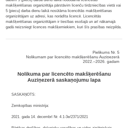
makšķerēšanas organizētāja pārstāvim licenču tirdzniecības vietā vai
5 (piecu) darba dienu laikā nosūtāma licencētās makšķerēšanas
organizētājam uz adresi, kas norādīta licencē. Licencētās
makšķerēšanas organizētājam ir tiesības esošajā un arī nākamajā
gadā neizsniegt licences makšķerniekiem, kuri šīs prasības neizpilda.
Pielikums Nr. 5
Nolikumam par licencēto makšķerēšanu Auziņezerā
2022.–2026. gadam
Nolikuma par licencēto makšķerēšanu
Auziņezerā saskaņojumu lapa
SASKAŅOTS:
Zemkopības ministrija:
2021. gada 14. decembrī Nr. 4.1-3e/2371/2021
Pārtikas drošības, dzīvnieku veselības un vides zinātniskais