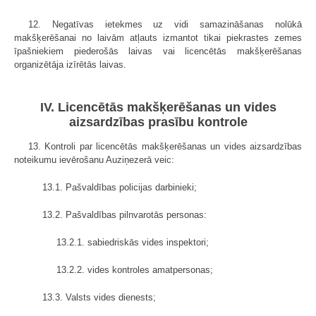
12. Negatīvas ietekmes uz vidi samazināšanas nolūkā
makšķerēšanai no laivām atļauts izmantot tikai piekrastes zemes
īpašniekiem piederošās laivas vai licencētās makšķerēšanas
organizētāja izīrētās laivas.
IV. Licencētās makšķerēšanas un vides
aizsardzības prasību kontrole
13. Kontroli par licencētās makšķerēšanas un vides aizsardzības
noteikumu ievērošanu Auziņezerā veic:
13.1. Pašvaldības policijas darbinieki;
13.2. Pašvaldības pilnvarotās personas:
13.2.1. sabiedriskās vides inspektori;
13.2.2. vides kontroles amatpersonas;
13.3. Valsts vides dienests;