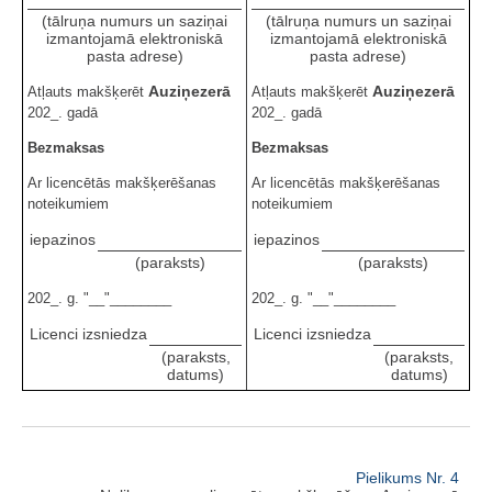
(tālruņa numurs un saziņai
(tālruņa numurs un saziņai
izmantojamā elektroniskā
izmantojamā elektroniskā
pasta adrese)
pasta adrese)
Auziņezerā
Auziņezerā
Atļauts makšķerēt
Atļauts makšķerēt
202_. gadā
202_. gadā
Bezmaksas
Bezmaksas
Ar licencētās makšķerēšanas
Ar licencētās makšķerēšanas
noteikumiem
noteikumiem
iepazinos
iepazinos
(paraksts)
(paraksts)
202_. g. "__"________
202_. g. "__"________
Licenci izsniedza
Licenci izsniedza
(paraksts,
(paraksts,
datums)
datums)
Pielikums Nr. 4