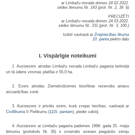
ar Limbažu novada domes 24.02.2022.
sēdes lēmumu Nr. 143 (prot. Nr. 2, 39. §)
PRECIZĒTI
ar Limbažu novada domes 24.03.2022.
sēdes lēmumu Nr. 331 (prot. Nr. 3, 100.)
Izdoti saskaņā ar
Zvejniecības likuma
10. panta
piekto daļu
I. Vispārīgie noteikumi
1. Auziņezers atrodas Limbažu novada Limbažu pagasta teritorijā
un tā ūdens virsmas platība ir 55,0 ha.
2. Ezers atrodas Ziemeļvidzemes biosfēras rezervāta ainavu
aizsardzības zonā.
3. Auziņezers ir privāts ezers, kurā zvejas tiesības, saskaņā ar
Civillikuma
II Pielikumu (
1115. pantam
), pieder valstij.
4. Auziņezers ar Limbažu pagasta padomes 1998. gada 25. maija
lēmumu (protokols Nr. 36) ir iznomāts ezeram pieguļošo zemju