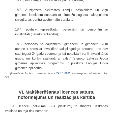
18.2. personām, kuras vecākas par 65 gadiem;
18.3. Auziņezera piekrastes zemju īpašniekiem un viņu
ģimenes locekļiem saskaņā ar Limbažu pagasta pakalpojumu
sniegšanas centra apstiprinātu sarakstu;
18.4. politiski represētajām personām un personām ar
invaliditāti (uzrādot apliecību);
18.5. personas no daudzbērnu ģimenēm un ģimenēm, kuru
aprūpē ir bērns ar invaliditāti vai pilngadīga persona, kas nav
sasniegusi 24 gadu vecumu, ja tai noteikta I vai II invaliditātes
grupa, un kurām saskaņā ar valstī īstenoto Latvijas Goda
ģimenes apliecības programmu ir piešķirta Latvijas Goda
ģimenes apliecība.
(Grozīts ar Limbažu novada domes
24.11.2022.
saistošajiem noteikumiem Nr.
56)
VI. Makšķerēšanas licences saturs,
noformējums un realizācijas kārtība
19. Licence (nolikuma 2.–3. pielikumi) ir stingrās uzskaites
veidlapa un tajā tiek norādīts: