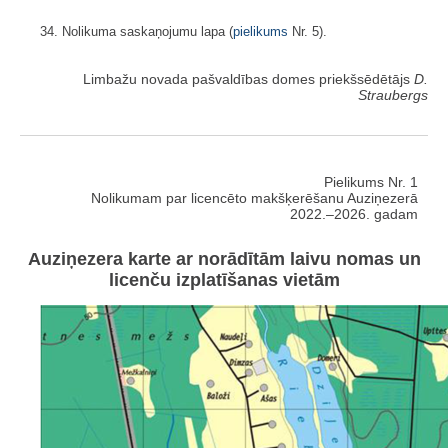
34. Nolikuma saskaņojumu lapa (
pielikums
Nr. 5).
Limbažu novada pašvaldības domes priekšsēdētājs
D.
Straubergs
Pielikums Nr. 1
Nolikumam par licencēto makšķerēšanu Auziņezerā
2022.–2026. gadam
Auziņezera karte ar norādītām laivu nomas un
licenču izplatīšanas vietām