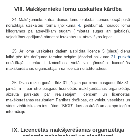
VIII. Makšķernieku lomu uzskaites kārtība
24. Makšķernieks katras dienas lomu ieraksta licences otrajā pusē
norādītajā uzskaites formā (nolikuma
4.
pielikumā), norādot lomu
kilogramos pa atsevišķām sugām (limitētās sugas arī gabalos),
vajadzības gadījumā pārnesot ierakstus uz atsevišķas lapas.
25. Ar loma uzskaites datiem aizpildītā licence 5 (piecu) dienu
laikā pēc tās derīguma termiņa beigām jānodod nolikuma
21. punktā
norādītajā licenču tirdzniecības vietā vai jānosūta licencētās
makšķerēšanas organizētājam uz licencē norādīto adresi.
26. Divas reizes gadā – līdz 31. jūlijam par pirmo pusgadu, līdz 31.
janvārim – par otro pusgadu licencētās makšķerēšanas organizētājs
aizsūta pārskatu par realizētajām licencēm un licencētās
makšķerēšanas rezultātiem Pārtikas drošības, dzīvnieku veselības un
vides zinātniskajam institūtam "BIOR", kas apstrādā un apkopo iegūto
informāciju.
IX. Licencētās makšķerēšanas organizētāja