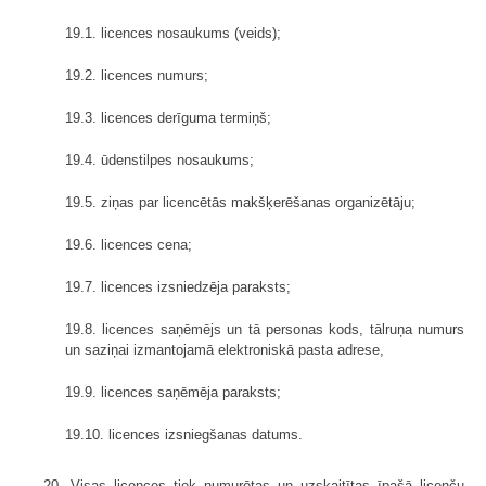
19.1. licences nosaukums (veids);
19.2. licences numurs;
19.3. licences derīguma termiņš;
19.4. ūdenstilpes nosaukums;
19.5. ziņas par licencētās makšķerēšanas organizētāju;
19.6. licences cena;
19.7. licences izsniedzēja paraksts;
19.8. licences saņēmējs un tā personas kods, tālruņa numurs
un saziņai izmantojamā elektroniskā pasta adrese,
19.9. licences saņēmēja paraksts;
19.10. licences izsniegšanas datums.
20. Visas licences tiek numurētas un uzskaitītas īpašā licenču