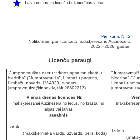
- Laivu nomas un licenču tirdzniecības vietas
Pielikums Nr. 2
Nolikumam par licencēto makšķerēšanu Auziņezerā
2022.–2026. gadam
Licenču paraugi
"Jumpravmuižas ezeru virknes apsaimniekotāju
"Jumpravmuiža
biedrība" ("Jumpravmuiža", Limbažu pagasts,
biedrība" ("J
Limbažu novads, LV-4020, e-pasts:
Limbažu novad
jumpravmuiza@inbox.lv, tālr.26302213)
jumpravmuiza@
Vienas dienas licences Nr.___
Vien
makšķerēšanai Auziņezerā no ledus, no krasta, no
makšķerēšana
laipas vai laivas
pasaknis
Izdota
Izdota
(makšķernieka vārds, uzvārds, pers. kods)
(makšķ