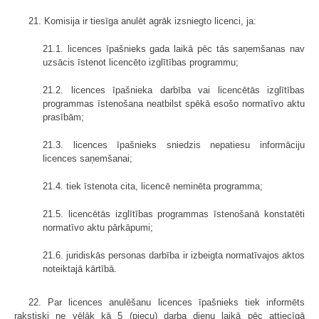
21. Komisija ir tiesīga anulēt agrāk izsniegto licenci, ja:
21.1. licences īpašnieks gada laikā pēc tās saņemšanas nav
uzsācis īstenot licencēto izglītības programmu;
21.2. licences īpašnieka darbība vai licencētās izglītības
programmas īstenošana neatbilst spēkā esošo normatīvo aktu
prasībām;
21.3. licences īpašnieks sniedzis nepatiesu informāciju
licences saņemšanai;
21.4. tiek īstenota cita, licencē neminēta programma;
21.5. licencētās izglītības programmas īstenošanā konstatēti
normatīvo aktu pārkāpumi;
21.6. juridiskās personas darbība ir izbeigta normatīvajos aktos
noteiktajā kārtībā.
22. Par licences anulēšanu licences īpašnieks tiek informēts
rakstiski ne vēlāk kā 5 (piecu) darba dienu laikā pēc attiecīgā