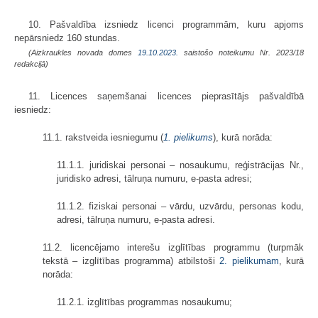
10. Pašvaldība izsniedz licenci programmām, kuru apjoms
nepārsniedz 160 stundas.
(Aizkraukles novada domes
19.10.2023.
saistošo noteikumu Nr. 2023/18
redakcijā)
11. Licences saņemšanai licences pieprasītājs pašvaldībā
iesniedz:
11.1. rakstveida iesniegumu (
1. pielikums
), kurā norāda:
11.1.1. juridiskai personai – nosaukumu, reģistrācijas Nr.,
juridisko adresi, tālruņa numuru, e-pasta adresi;
11.1.2. fiziskai personai – vārdu, uzvārdu, personas kodu,
adresi, tālruņa numuru, e-pasta adresi.
11.2. licencējamo interešu izglītības programmu (turpmāk
tekstā – izglītības programma) atbilstoši
2. pielikumam
, kurā
norāda:
11.2.1. izglītības programmas nosaukumu;