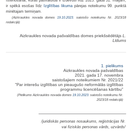
īstenošanai, kuras pašvaldība ir izdevusi līdz 2023. gada 31. maijam,
ir spēkā esošas līdz
Izglītības likuma
pārejas noteikumu 99. punktā
minētajam termiņam.
(Aizkraukles novada domes
19.10.2023.
saistošo noteikumu Nr. 2023/18
redakcijā)
Aizkraukles novada pašvaldības domes priekšsēdētājs
L.
Līdums
1. pielikums
Aizkraukles novada pašvaldības
2021. gada 17. novembra
saistošajiem noteikumiem Nr. 2021/22
"Par interešu izglītības un pieaugušo neformālās izglītības
programmu licencēšanas kārtību"
(Pielikums Aizkraukles novada domes
19.10.2023.
saistošo noteikumu Nr.
2023/18 redakcijā)
/juridiskās personas nosaukums, reģistrācijas Nr.
vai fiziskās personas vārds, uzvārds/