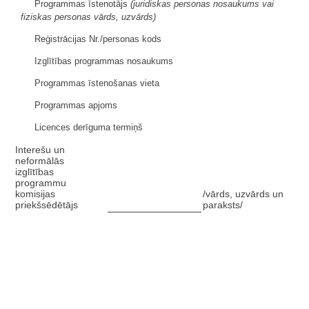
Programmas īstenotājs
(
juridiskas personas nosaukums vai
fiziskas personas vārds, uzvārds)
Reģistrācijas Nr./personas kods
Izglītības programmas nosaukums
Programmas īstenošanas vieta
Programmas apjoms
Licences derīguma termiņš
Interešu un
neformālās
izglītības
programmu
komisijas
/vārds, uzvārds un
priekšsēdētājs
paraksts/