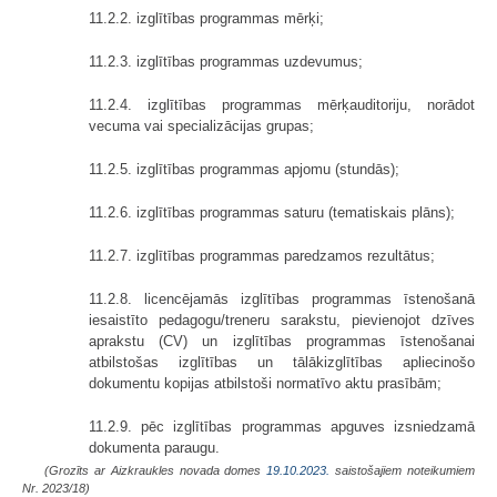
11.2.2. izglītības programmas mērķi;
11.2.3. izglītības programmas uzdevumus;
11.2.4. izglītības programmas mērķauditoriju, norādot
vecuma vai specializācijas grupas;
11.2.5. izglītības programmas apjomu (stundās);
11.2.6. izglītības programmas saturu (tematiskais plāns);
11.2.7. izglītības programmas paredzamos rezultātus;
11.2.8. licencējamās izglītības programmas īstenošanā
iesaistīto pedagogu/treneru sarakstu, pievienojot dzīves
aprakstu (CV) un izglītības programmas īstenošanai
atbilstošas izglītības un tālākizglītības apliecinošo
dokumentu kopijas atbilstoši normatīvo aktu prasībām;
11.2.9. pēc izglītības programmas apguves izsniedzamā
dokumenta paraugu.
(Grozīts ar Aizkraukles novada domes
19.10.2023.
saistošajiem noteikumiem
Nr. 2023/18)