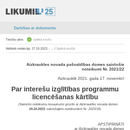
Darbības ar dokumentu
Tiesību akts:
spēkā esošs
Attēlotā redakcija: 27.10.2023. - ... /
Spēkā esošā
Aizkraukles novada pašvaldības domes saistošie
noteikumi Nr. 2021/22
Aizkrauklē 2021. gada 17. novembrī
Par interešu izglītības programmu
licencēšanas kārtību
(Saistošo noteikumu nosaukums grozīts ar Aizkraukles novada domes
19.10.2023.
saistošajiem noteikumiem Nr. 2023/18)
APSTIPRINĀTI
ar Aizkraukles novada domes