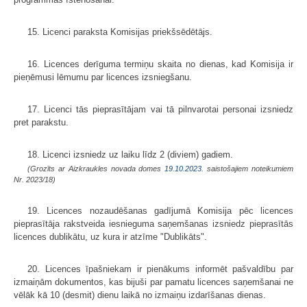
15. Licenci paraksta Komisijas priekšsēdētājs.
16. Licences derīguma termiņu skaita no dienas, kad Komisija ir
pieņēmusi lēmumu par licences izsniegšanu.
17. Licenci tās pieprasītājam vai tā pilnvarotai personai izsniedz
pret parakstu.
18. Licenci izsniedz uz laiku līdz 2 (diviem) gadiem.
(Grozīts ar Aizkraukles novada domes
19.10.2023.
saistošajiem noteikumiem
Nr. 2023/18)
19. Licences nozaudēšanas gadījumā Komisija pēc licences
pieprasītāja rakstveida iesnieguma saņemšanas izsniedz pieprasītās
licences dublikātu, uz kura ir atzīme "Dublikāts".
20. Licences īpašniekam ir pienākums informēt pašvaldību par
izmaiņām dokumentos, kas bijuši par pamatu licences saņemšanai ne
vēlāk kā 10 (desmit) dienu laikā no izmaiņu izdarīšanas dienas.