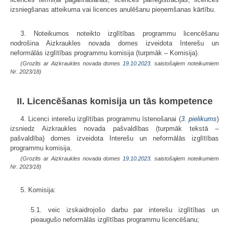
izsniegšanas atteikuma vai licences anulēšanu pieņemšanas kārtību.
3. Noteikumos noteikto izglītības programmu licencēšanu
nodrošina Aizkraukles novada domes izveidota Interešu un
neformālās izglītības programmu komisija (turpmāk – Komisija).
(Grozīts ar Aizkraukles novada domes
19.10.2023.
saistošajiem noteikumiem
Nr. 2023/18)
II. Licencēšanas komisija un tās kompetence
4. Licenci interešu izglītības programmu īstenošanai (
3. pielikums
)
izsniedz Aizkraukles novada pašvaldības (turpmāk tekstā –
pašvaldība) domes izveidota Interešu un neformālās izglītības
programmu komisija.
(Grozīts ar Aizkraukles novada domes
19.10.2023.
saistošajiem noteikumiem
Nr. 2023/18)
5. Komisija:
5.1. veic izskaidrojošo darbu par interešu izglītības un
pieaugušo neformālās izglītības programmu licencēšanu;