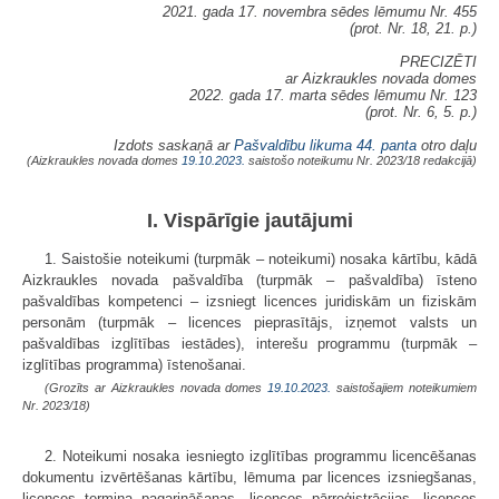
2021. gada 17. novembra sēdes lēmumu Nr. 455
(prot. Nr. 18, 21. p.)
PRECIZĒTI
ar Aizkraukles novada domes
2022. gada 17. marta sēdes lēmumu Nr. 123
(prot. Nr. 6, 5. p.)
Izdots saskaņā ar
Pašvaldību likuma
44. panta
otro daļu
(Aizkraukles novada domes
19.10.2023.
saistošo noteikumu Nr. 2023/18 redakcijā)
I. Vispārīgie jautājumi
1. Saistošie noteikumi (turpmāk – noteikumi) nosaka kārtību, kādā
Aizkraukles novada pašvaldība (turpmāk – pašvaldība) īsteno
pašvaldības kompetenci – izsniegt licences juridiskām un fiziskām
personām (turpmāk – licences pieprasītājs, izņemot valsts un
pašvaldības izglītības iestādes), interešu programmu (turpmāk –
izglītības programma) īstenošanai.
(Grozīts ar Aizkraukles novada domes
19.10.2023.
saistošajiem noteikumiem
Nr. 2023/18)
2. Noteikumi nosaka iesniegto izglītības programmu licencēšanas
dokumentu izvērtēšanas kārtību, lēmuma par licences izsniegšanas,
licences termiņa pagarināšanas, licences pārreģistrācijas, licences