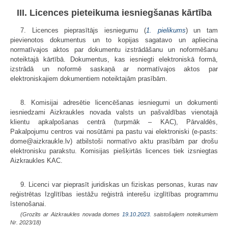
III. Licences pieteikuma iesniegšanas kārtība
7. Licences pieprasītājs iesniegumu (
1. pielikums
) un tam
pievienotos dokumentus un to kopijas sagatavo un apliecina
normatīvajos aktos par dokumentu izstrādāšanu un noformēšanu
noteiktajā kārtībā. Dokumentus, kas iesniegti elektroniskā formā,
izstrādā un noformē saskaņā ar normatīvajos aktos par
elektroniskajiem dokumentiem noteiktajām prasībām.
8. Komisijai adresētie licencēšanas iesniegumi un dokumenti
iesniedzami Aizkraukles novada valsts un pašvaldības vienotajā
klientu apkalpošanas centrā (turpmāk – KAC), Pārvaldēs,
Pakalpojumu centros vai nosūtāmi pa pastu vai elektroniski (e-pasts:
dome@aizkraukle.lv) atbilstoši normatīvo aktu prasībām par drošu
elektronisku parakstu. Komisijas piešķirtās licences tiek izsniegtas
Aizkraukles KAC.
9. Licenci var pieprasīt juridiskas un fiziskas personas, kuras nav
reģistrētas Izglītības iestāžu reģistrā interešu izglītības programmu
īstenošanai.
(Grozīts ar Aizkraukles novada domes
19.10.2023.
saistošajiem noteikumiem
Nr. 2023/18)