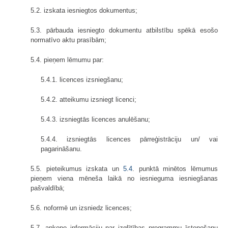
5.2. izskata iesniegtos dokumentus;
5.3. pārbauda iesniegto dokumentu atbilstību spēkā esošo
normatīvo aktu prasībām;
5.4. pieņem lēmumu par:
5.4.1. licences izsniegšanu;
5.4.2. atteikumu izsniegt licenci;
5.4.3. izsniegtās licences anulēšanu;
5.4.4. izsniegtās licences pārreģistrāciju un/ vai
pagarināšanu.
5.5. pieteikumus izskata un
5.4
. punktā minētos lēmumus
pieņem viena mēneša laikā no iesnieguma iesniegšanas
pašvaldībā;
5.6. noformē un izsniedz licences;
5.7. apkopo informāciju par izglītības programmu īstenošanu