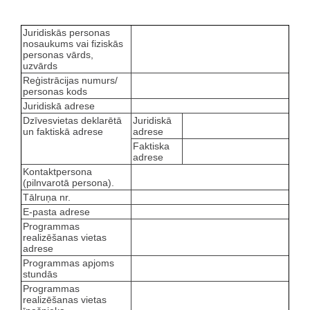
Juridiskās personas
nosaukums vai fiziskās
personas vārds,
uzvārds
Reģistrācijas numurs/
personas kods
Juridiskā adrese
Dzīvesvietas deklarētā
Juridiskā
un faktiskā adrese
adrese
Faktiska
adrese
Kontaktpersona
(pilnvarotā persona).
Tālruņa nr.
E-pasta adrese
Programmas
realizēšanas vietas
adrese
Programmas apjoms
stundās
Programmas
realizēšanas vietas