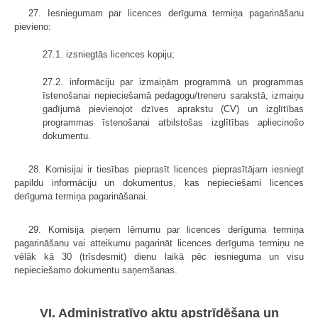
27. Iesniegumam par licences derīguma termiņa pagarināšanu
pievieno:
27.1. izsniegtās licences kopiju;
27.2. informāciju par izmaiņām programmā un programmas
īstenošanai nepieciešamā pedagogu/treneru sarakstā, izmaiņu
gadījumā pievienojot dzīves aprakstu (CV) un izglītības
programmas īstenošanai atbilstošas izglītības apliecinošo
dokumentu.
28. Komisijai ir tiesības pieprasīt licences pieprasītājam iesniegt
papildu informāciju un dokumentus, kas nepieciešami licences
derīguma termiņa pagarināšanai.
29. Komisija pieņem lēmumu par licences derīguma termiņa
pagarināšanu vai atteikumu pagarināt licences derīguma termiņu ne
vēlāk kā 30 (trīsdesmit) dienu laikā pēc iesnieguma un visu
nepieciešamo dokumentu saņemšanas.
VI. Administratīvo aktu apstrīdēšana un