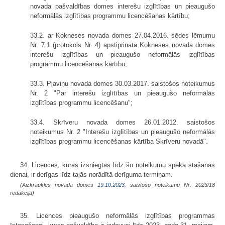
novada pašvaldības domes interešu izglītības un pieaugušo
neformālās izglītības programmu licencēšanas kārtību;
33.2. ar Kokneses novada domes 27.04.2016. sēdes lēmumu
Nr. 7.1 (protokols Nr. 4) apstiprinātā Kokneses novada domes
interešu izglītības un pieaugušo neformālās izglītības
programmu licencēšanas kārtību;
33.3. Pļaviņu novada domes 30.03.2017. saistošos noteikumus
Nr. 2 "Par interešu izglītības un pieaugušo neformālās
izglītības programmu licencēšanu";
33.4. Skrīveru novada domes 26.01.2012. saistošos
noteikumus Nr. 2 "Interešu izglītības un pieaugušo neformālās
izglītības programmu licencēšanas kārtība Skrīveru novadā".
34. Licences, kuras izsniegtas līdz šo noteikumu spēkā stāšanās
dienai, ir derīgas līdz tajās norādītā derīguma termiņam.
(Aizkraukles novada domes
19.10.2023.
saistošo noteikumu Nr. 2023/18
redakcijā)
35. Licences pieaugušo neformālās izglītības programmas