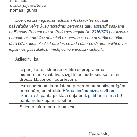
īpašnieka
saskaņojums/telpu
nomas līgums
Licences izsniegšanas nolūkam Aizkraukles novada
pašvaldība veiks Jūsu norādītās personas datu apstrādi saskaņā
ar Eiropas Parlamenta un Padomes regulu Nr.
2016/679
par fizisku
personu aizsardzību attiecībā uz personas datu apstrādi un šādu
datu brīvu apriti. Ar Aizkraukles novada datu privātuma politiku var
iepazīties pašvaldības tīmekļvietnē www.aizkraukle.lv.
Apliecinu, ka:
telpas, kurās īstenošu izglītības programmu ir
piemērotas kvalitatīvas izglītības nodrošināšanai un
drošas klātienes nodarbībām.
esmu persona, kura īsteno programmu nepilngadīgām
personām, un atbilstu
Bērnu tiesību aizsardzības
likuma
72. panta
piektajā daļā un
Izglītības likuma
50.
pantā
noteiktajām prasībām.
Sniegtā informācija ir patiesa.
(*paraksts)