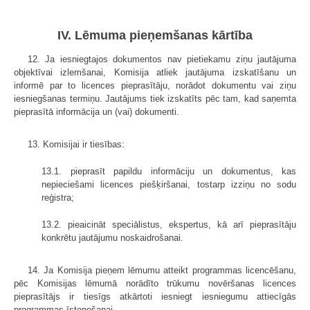
IV. Lēmuma pieņemšanas kārtība
12. Ja iesniegtajos dokumentos nav pietiekamu ziņu jautājuma
objektīvai izlemšanai, Komisija atliek jautājuma izskatīšanu un
informē par to licences pieprasītāju, norādot dokumentu vai ziņu
iesniegšanas termiņu. Jautājums tiek izskatīts pēc tam, kad saņemta
pieprasītā informācija un (vai) dokumenti.
13. Komisijai ir tiesības:
13.1. pieprasīt papildu informāciju un dokumentus, kas
nepieciešami licences piešķiršanai, tostarp izziņu no sodu
reģistra;
13.2. pieaicināt speciālistus, ekspertus, kā arī pieprasītāju
konkrētu jautājumu noskaidrošanai.
14. Ja Komisija pieņem lēmumu atteikt programmas licencēšanu,
pēc Komisijas lēmumā norādīto trūkumu novēršanas licences
pieprasītājs ir tiesīgs atkārtoti iesniegt iesniegumu attiecīgās
programmas īstenošanai.