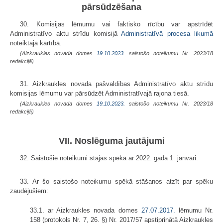
pārsūdzēšana
30. Komisijas lēmumu vai faktisko rīcību var apstrīdēt
Administratīvo aktu strīdu komisijā
Administratīvā procesa likumā
noteiktajā kārtībā.
(Aizkraukles novada domes
19.10.2023.
saistošo noteikumu Nr. 2023/18
redakcijā)
31. Aizkraukles novada pašvaldības Administratīvo aktu strīdu
komisijas lēmumu var pārsūdzēt Administratīvajā rajona tiesā.
(Aizkraukles novada domes
19.10.2023.
saistošo noteikumu Nr. 2023/18
redakcijā)
VII. Noslēguma jautājumi
32. Saistošie noteikumi stājas spēkā ar 2022. gada 1. janvāri.
33. Ar šo saistošo noteikumu spēkā stāšanos atzīt par spēku
zaudējušiem:
33.1. ar Aizkraukles novada domes
27.07.2017.
lēmumu Nr.
158 (protokols Nr. 7, 26. §) Nr. 2017/57 apstiprinātā Aizkraukles