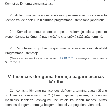
Komisijas lēmuma pieņemšanas.
23. Ar lēmuma par licences anulēšanu pieņemšanas brīdi izsniegtā
licence zaudē spēku un izglītības programmas īstenošana jāpārtrauc.
24. Komisijas lēmums stājas spēkā nākamajā dienā pēc tā
pieņemšanas, ja lēmumā nav norādīts cits spēkā stāšanās termiņš.
25. Par interešu izglītības programmas īstenošanas kvalitāti atbild
Programmas īstenotājs.
(Grozīts ar Aizkraukles novada domes
19.10.2023.
saistošajiem noteikumiem
Nr. 2023/18)
V. Licences derīguma termiņa pagarināšanas
kārtība
26. Komisija lēmumu par licences derīguma termiņa pagarināšanu
un licences izsniegšanu uz 2 (diviem) gadiem pieņem, ja licences
īpašnieks iesniedz iesniegumu ne vēlāk kā vienu mēnesi pirms
licences derīguma termiņa beigām. Licenci var pagarināt vienu reizi.