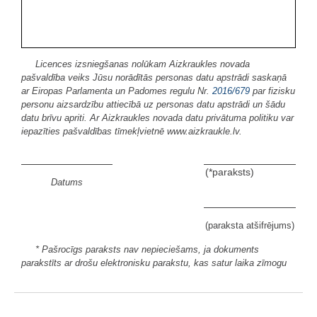
Licences izsniegšanas nolūkam Aizkraukles novada
pašvaldība veiks Jūsu norādītās personas datu apstrādi saskaņā
ar Eiropas Parlamenta un Padomes regulu Nr.
2016/679
par fizisku
personu aizsardzību attiecībā uz personas datu apstrādi un šādu
datu brīvu apriti. Ar Aizkraukles novada datu privātuma politiku var
iepazīties pašvaldības tīmekļvietnē www.aizkraukle.lv.
(*paraksts)
Datums
(paraksta atšifrējums)
* Pašrocīgs paraksts nav nepieciešams, ja dokuments
parakstīts ar drošu elektronisku parakstu, kas satur laika zīmogu