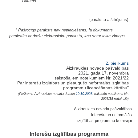
Datums
(paraksta atšifrējums)
* Pašrocīgs paraksts nav nepieciešams, ja dokuments
parakstīts ar drošu elektronisku parakstu, kas satur laika zīmogs
2. pielikums
Aizkraukles novada pašvaldības
2021. gada 17. novembra
saistošajiem noteikumiem Nr. 2021/22
"Par interešu izglītības un pieaugušo neformālās izglītības
programmu licencēšanas kārtību"
(Pielikums Aizkraukles novada domes
19.10.2023.
saistošo noteikumu Nr.
2023/18 redakcijā)
Aizkraukles novada pašvaldības
Interešu un neformālās
izglītības programmu komisijai
Interešu izglītības programma