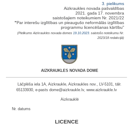
3. pielikums
Aizkraukles novada pašvaldības
2021. gada 17. novembra
saistošajiem noteikumiem Nr. 2021/22
"
Par interešu izglītības un pieaugušo neformālās izglītības
programmu licencēšanas kārtību"
(Pielikums Aizkraukles novada domes
19.10.2023.
saistošo noteikumu Nr.
2023/18 redakcijā)
AIZKRAUKLES NOVADA DOME
Lāčplēša iela 1A, Aizkraukle, Aizkraukles nov., LV-5101, tālr.
65133930, e-pasts dome@aizkraukle.lv, www.aizkraukle.lv
Aizkrauklē
Nr. datums
LICENCE