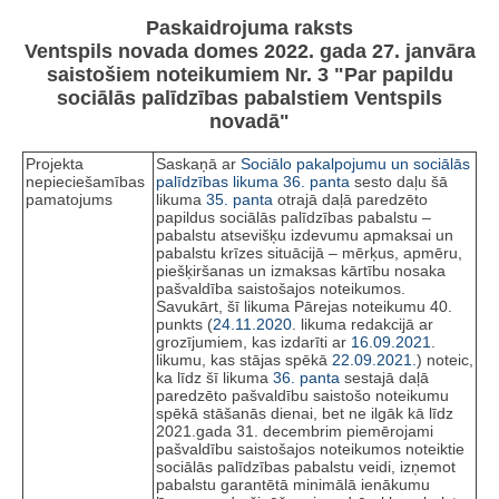
Paskaidrojuma raksts
Ventspils novada domes 2022. gada 27. janvāra
saistošiem noteikumiem Nr. 3 "Par papildu
sociālās palīdzības pabalstiem Ventspils
novadā"
Projekta
Saskaņā ar
Sociālo pakalpojumu un sociālās
nepieciešamības
palīdzības likuma
36. panta
sesto daļu šā
pamatojums
likuma
35. panta
otrajā daļā paredzēto
papildus sociālās palīdzības pabalstu –
pabalstu atsevišķu izdevumu apmaksai un
pabalstu krīzes situācijā – mērķus, apmēru,
piešķiršanas un izmaksas kārtību nosaka
pašvaldība saistošajos noteikumos.
Savukārt, šī likuma Pārejas noteikumu 40.
punkts (
24.11.2020
. likuma redakcijā ar
grozījumiem, kas izdarīti ar
16.09.2021
.
likumu, kas stājas spēkā
22.09.2021.
) noteic,
ka līdz šī likuma
36. panta
sestajā daļā
paredzēto pašvaldību saistošo noteikumu
spēkā stāšanās dienai, bet ne ilgāk kā līdz
2021.gada 31. decembrim piemērojami
pašvaldību saistošajos noteikumos noteiktie
sociālās palīdzības pabalstu veidi, izņemot
pabalstu garantētā minimālā ienākumu