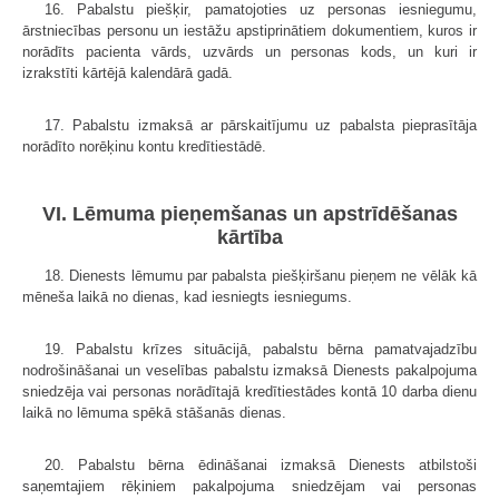
16. Pabalstu piešķir, pamatojoties uz personas iesniegumu,
ārstniecības personu un iestāžu apstiprinātiem dokumentiem, kuros ir
norādīts pacienta vārds, uzvārds un personas kods, un kuri ir
izrakstīti kārtējā kalendārā gadā.
17. Pabalstu izmaksā ar pārskaitījumu uz pabalsta pieprasītāja
norādīto norēķinu kontu kredītiestādē.
VI. Lēmuma pieņemšanas un apstrīdēšanas
kārtība
18. Dienests lēmumu par pabalsta piešķiršanu pieņem ne vēlāk kā
mēneša laikā no dienas, kad iesniegts iesniegums.
19. Pabalstu krīzes situācijā, pabalstu bērna pamatvajadzību
nodrošināšanai un veselības pabalstu izmaksā Dienests pakalpojuma
sniedzēja vai personas norādītajā kredītiestādes kontā 10 darba dienu
laikā no lēmuma spēkā stāšanās dienas.
20. Pabalstu bērna ēdināšanai izmaksā Dienests atbilstoši
saņemtajiem rēķiniem pakalpojuma sniedzējam vai personas