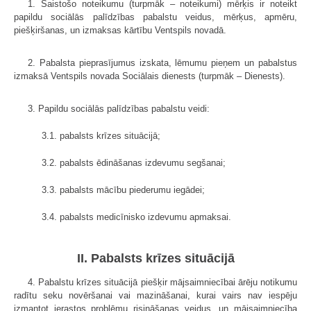
1. Saistošo noteikumu (turpmāk – noteikumi) mērķis ir noteikt
papildu sociālās palīdzības pabalstu veidus, mērķus, apmēru,
piešķiršanas, un izmaksas kārtību Ventspils novadā.
2. Pabalsta pieprasījumus izskata, lēmumu pieņem un pabalstus
izmaksā Ventspils novada Sociālais dienests (turpmāk – Dienests).
3. Papildu sociālās palīdzības pabalstu veidi:
3.1. pabalsts krīzes situācijā;
3.2. pabalsts ēdināšanas izdevumu segšanai;
3.3. pabalsts mācību piederumu iegādei;
3.4. pabalsts medicīnisko izdevumu apmaksai.
II. Pabalsts krīzes situācijā
4. Pabalstu krīzes situācijā piešķir mājsaimniecībai ārēju notikumu
radītu seku novēršanai vai mazināšanai, kurai vairs nav iespēju
izmantot ierastos problēmu risināšanas veidus, un mājsaimniecība