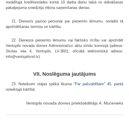
norādītajā kredītiestādes kontā 10 darba dienu laikā no ēdināšanas
pakalpojuma sniedzēja rēķina saņemšanas dienas.
21. Dienests paziņo personai par pieņemto lēmumu, norādot tā
apstrīdēšanas termiņu un kārtību.
22. Dienesta pieņemto lēmumu vai faktisko rīcību var apstrīdēt
Ventspils novada domes Administratīvo aktu strīdu komisijā (adrese:
Skolas iela 4, Ventspils, LV-3601; oficiālā elektroniskā adrese:
info@ventspilsnd.lv).
VII. Noslēguma jautājums
23. Noteikumi stājas spēkā likuma "
Par pašvaldībām
"
45. pantā
noteiktajā kārtībā.
Ventspils novada domes priekšsēdētājs
A. Mucenieks