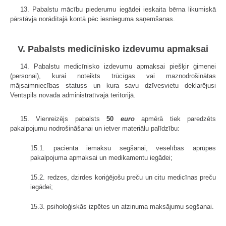
13. Pabalstu mācību piederumu iegādei ieskaita bērna likumiskā
pārstāvja norādītajā kontā pēc iesnieguma saņemšanas.
V. Pabalsts medicīnisko izdevumu apmaksai
14. Pabalstu medicīnisko izdevumu apmaksai piešķir ģimenei
(personai), kurai noteikts trūcīgas vai maznodrošinātas
mājsaimniecības statuss un kura savu dzīvesvietu deklarējusi
Ventspils novada administratīvajā teritorijā.
15. Vienreizējs pabalsts
50
euro
apmērā tiek paredzēts
pakalpojumu nodrošināšanai un ietver materiālu palīdzību:
15.1. pacienta iemaksu segšanai, veselības aprūpes
pakalpojuma apmaksai un medikamentu iegādei;
15.2. redzes, dzirdes koriģējošu preču un citu medicīnas preču
iegādei;
15.3. psiholoģiskās izpētes un atzinuma maksājumu segšanai.