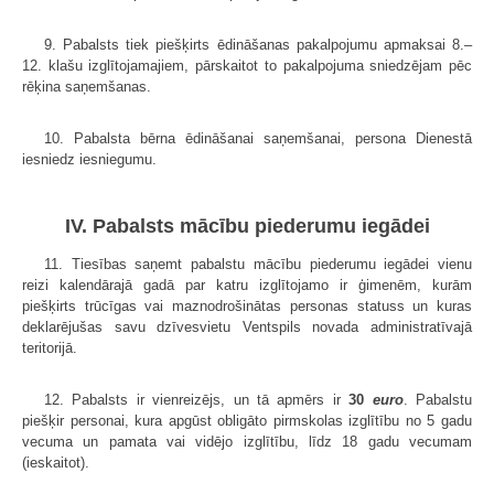
9. Pabalsts tiek piešķirts ēdināšanas pakalpojumu apmaksai 8.–
12. klašu izglītojamajiem, pārskaitot to pakalpojuma sniedzējam pēc
rēķina saņemšanas.
10. Pabalsta bērna ēdināšanai saņemšanai, persona Dienestā
iesniedz iesniegumu.
IV. Pabalsts mācību piederumu iegādei
11. Tiesības saņemt pabalstu mācību piederumu iegādei vienu
reizi kalendārajā gadā par katru izglītojamo ir ģimenēm, kurām
piešķirts trūcīgas vai maznodrošinātas personas statuss un kuras
deklarējušas savu dzīvesvietu Ventspils novada administratīvajā
teritorijā.
12. Pabalsts ir vienreizējs, un tā apmērs ir
30
euro
. Pabalstu
piešķir personai, kura apgūst obligāto pirmskolas izglītību no 5 gadu
vecuma un pamata vai vidējo izglītību, līdz 18 gadu vecumam
(ieskaitot).