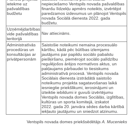
ietekme uz
nepieciešamo Ventspils novada pašvaldības
pašvaldības
finanšu līdzekļu apmērs noteikts, izvērtējot
budžetu
paredzamos izdevumus un plānojot Ventspils
novada Sociālā dienesta 2022. gada
budžetu.
Uzņēmējdarbības
Nav attiecināms.
vide pašvaldības
teritorijā
Administratīvās
Saistošie noteikumi nemaina procesuālo
procedūras un
kārtību, kādā pēc būtības izlemjams
konsultācijas ar
jautājums par papildu sociālo pabalstu
privātpersonām
piešķiršanu, piemērojot sociālo palīdzību
regulējošos ārējos normatīvos aktus, un
pakļaujams pārbaudei to tiesiskums
administratīvā procesā. Ventspils novada
Sociālais dienesta izstrādātā saistošo
noteikumu projekta sagatavošanas laikā
iesniegtie priekšlikumi, ierosinājumi un
izteiktie iebildumi ir guvuši izvērtējumu
Ventspils novada domes Sociālās, izglītības,
kultūras un sporta komitejā, izskatot
2022. gada 20. janvāra sēdes darba kārtībā
iekļauto jautājumu un sniedzot atzinumu.
Ventspils novada domes priekšsēdētājs
A. Mucenieks