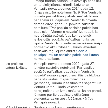
līmeņa nodrošināšanai un dzīvokļa pabalstu,
un to piešķiršanas kritēriji. Līdz ar to
Ventspils novada domes 2014.gada 12.
jūnija saistošie noteikumi Nr. 9 "Par Ventspils
novada pašvaldības pabalstiem" atzīstami
par spēku zaudējušiem. Ventspils novada
domes 2022. gada 27. janvāra saistošie
noteikumi "Par papildu sociālās palīdzības
pabalstiem Ventspils novadā" izstrādāti, lai
nodrošinātu pašvaldības kompetencē
ietilpstošās sociālās palīdzības funkcijas
izpildei Ventspils novadā nepieciešamo ārējo
normatīvo aktu izdošanu, kuros ietvertais
tiesiskais regulējums atbilst
Sociālo
pakalpojumu un sociālās palīdzības likuma
normu prasībām.
Īss projekta
Ventspils novada domes 2022. gada 27.
satura izklāsts
janvāra saistošie noteikumi "Par papildu
sociālās palīdzības pabalstiem Ventspils
novadā" nosaka papildu sociālās palīdzības
pabalstu veidus, mājsaimniecības
(personas), kurām ir tiesības tos saņemt, un
vienotu kārtību, kādā veicama to
aprēķināšana un izmaksāšana, kā arī paredz
lēmumu par šo pabalstu piešķiršanu
pieņemšanas un apstrīdēšanas kārtību
Ventspils novadā.
Plānotā projekta
Saistošo noteikumu piemērošanai