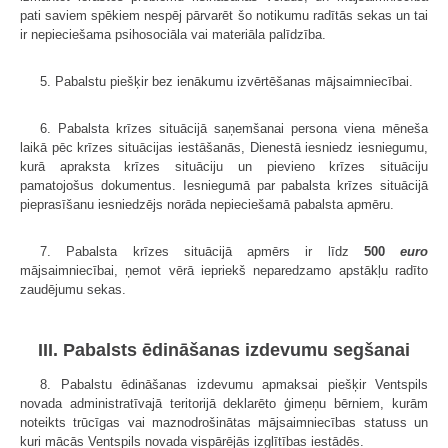
pati saviem spēkiem nespēj pārvarēt šo notikumu radītās sekas un tai
ir nepieciešama psihosociāla vai materiāla palīdzība.
5. Pabalstu piešķir bez ienākumu izvērtēšanas mājsaimniecībai.
6. Pabalsta krīzes situācijā saņemšanai persona viena mēneša
laikā pēc krīzes situācijas iestāšanās, Dienestā iesniedz iesniegumu,
kurā apraksta krīzes situāciju un pievieno krīzes situāciju
pamatojošus dokumentus. Iesniegumā par pabalsta krīzes situācijā
pieprasīšanu iesniedzējs norāda nepieciešamā pabalsta apmēru.
7. Pabalsta krīzes situācijā apmērs ir līdz
500
euro
mājsaimniecībai, ņemot vērā iepriekš neparedzamo apstākļu radīto
zaudējumu sekas.
III. Pabalsts ēdināšanas izdevumu segšanai
8. Pabalstu ēdināšanas izdevumu apmaksai piešķir Ventspils
novada administratīvajā teritorijā deklarēto ģimeņu bērniem, kurām
noteikts trūcīgas vai maznodrošinātas mājsaimniecības statuss un
kuri mācās Ventspils novada vispārējās izglītības iestādēs.