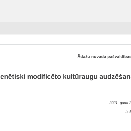
Ādažu novada pašvaldības 
ģenētiski modificēto kultūraugu audzēša
2021. gada 2
Izd