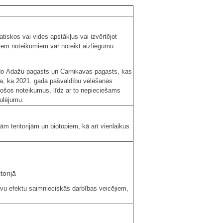
tiskos vai vides apstākļus vai izvērtējot
iem noteikumiem var noteikt aizliegumu
ido Ādažu pagasts un Carnikavas pagasts, kas
ka, ka 2021. gada pašvaldību vēlēšanās
ošos noteikumus, līdz ar to nepieciešams
ulējumu.
 teritorijām un biotopiem, kā arī vienlaikus
torijā
tīvu efektu saimnieciskās darbības veicējiem,