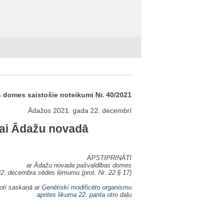
domes saistošie noteikumi Nr. 40/2021
Ādažos 2021. gada 22. decembrī
nai Ādažu novadā
APSTIPRINĀTI
ar Ādažu novada pašvaldības domes
2. decembra sēdes lēmumu (prot. Nr. 22 § 17)
oti saskaņā ar
Ģenētiski modificēto organismu
aprites likuma
22. panta
otro daļu