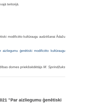
jā teritorijā.
ētiski modificēto kultūraugu audzēšanai Ādažu
r aizliegumu ģenētiski modificēto kultūraugu
dības domes priekšsēdētājs
M. Sprindžuks
21 "Par aizliegumu ģenētiski