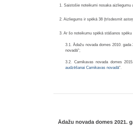
1. Saistošie noteikumi nosaka aizliegumu a
2. Aizliegums ir spēkā 38 (trīsdesmit ast
3. Ar šo noteikumu spēkā stāšanos spēku
3.1. Ādažu novada domes 2010. gada 22
novadā";
3.2. Carnikavas novada domes 2015. 
audzēšanai Carnikavas novadā
".
Ādažu novada domes 2021. ga