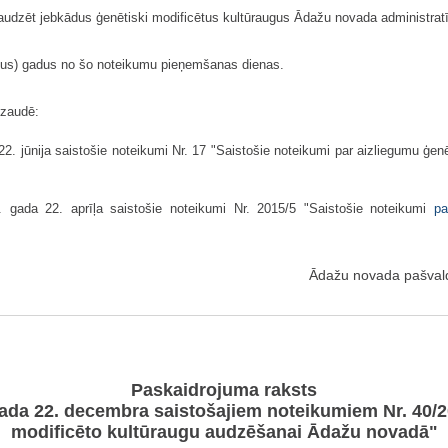
udzēt jebkādus ģenētiski modificētus kultūraugus Ādažu novada administratīva
oņus) gadus no šo noteikumu pieņemšanas dienas.
 zaudē:
. jūnija saistošie noteikumi Nr. 17 "Saistošie noteikumi par aizliegumu ģen
gada 22. aprīļa saistošie noteikumi Nr. 2015/5 "Saistošie noteikumi
pa
Ādažu novada pašval
Paskaidrojuma raksts
da 22. decembra saistošajiem noteikumiem Nr. 40/20
modificēto kultūraugu audzēšanai Ādažu novadā"