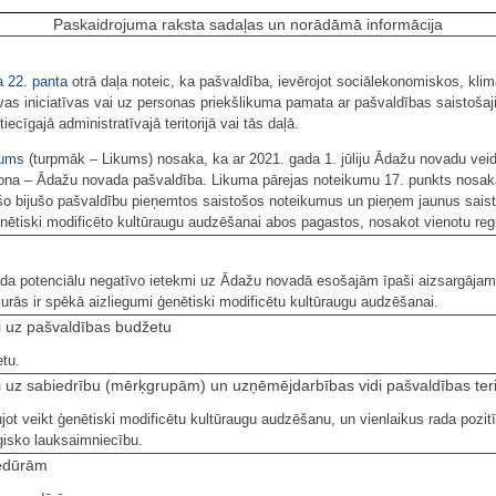
Paskaidrojuma raksta sadaļas un norādāmā informācija
a
22. panta
otrā daļa noteic, ka pašvaldība, ievērojot sociālekonomiskos, klima
as iniciatīvas vai uz personas priekšlikuma pamata ar pašvaldības saistošaj
ecīgajā administratīvajā teritorijā vai tās daļā.
kums
(turpmāk – Likums) nosaka, ka ar 2021. gada 1. jūliju Ādažu novadu ve
rsona – Ādažu novada pašvaldība. Likuma pārejas noteikumu 17. punkts nosa
šo bijušo pašvaldību pieņemtos saistošos noteikumus un pieņem jaunus saist
nētiski modificēto kultūraugu audzēšanai abos pagastos, nosakot vienotu reg
da potenciālu negatīvo ietekmi uz Ādažu novadā esošajām īpaši aizsargājamām
, kurās ir spēkā aizliegumi ģenētiski modificētu kultūraugu audzēšanai.
mi uz pašvaldības budžetu
tu.
mi uz sabiedrību (mērķgrupām) un uzņēmējdarbības vidi pašvaldības teri
jot veikt ģenētiski modificētu kultūraugu audzēšanu, un vienlaikus rada pozi
ģisko lauksaimniecību.
cedūrām