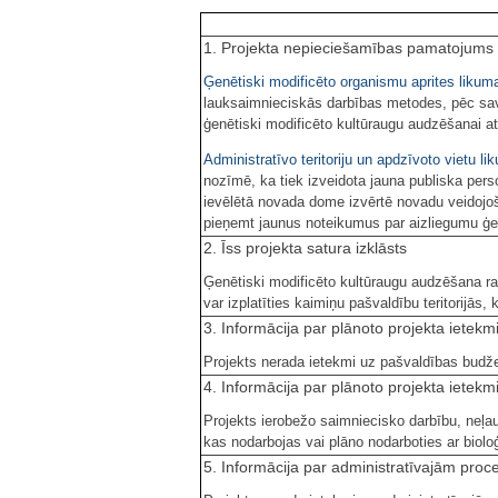
1. Projekta nepieciešamības pamatojums
Ģenētiski modificēto organismu aprites likum
lauksaimnieciskās darbības metodes, pēc sav
ģenētiski modificēto kultūraugu audzēšanai atti
Administratīvo teritoriju un apdzīvoto vietu li
nozīmē, ka tiek izveidota jauna publiska pe
ievēlētā novada dome izvērtē novadu veidojo
pieņemt jaunus noteikumus par aizliegumu ģe
2. Īss projekta satura izklāsts
Ģenētiski modificēto kultūraugu audzēšana ra
var izplatīties kaimiņu pašvaldību teritorijās
3. Informācija par plānoto projekta ietek
Projekts nerada ietekmi uz pašvaldības budže
4. Informācija par plānoto projekta ietek
Projekts ierobežo saimniecisko darbību, neļau
kas nodarbojas vai plāno nodarboties ar biolo
5. Informācija par administratīvajām pro