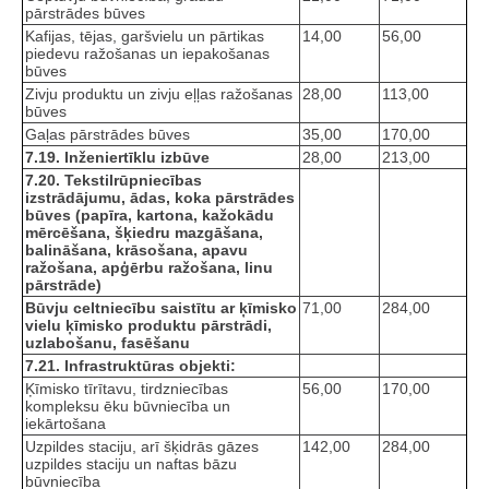
pārstrādes būves
Kafijas, tējas, garšvielu un pārtikas
14,00
56,00
piedevu ražošanas un iepakošanas
būves
Zivju produktu un zivju eļļas ražošanas
28,00
113,00
būves
Gaļas pārstrādes būves
35,00
170,00
7.19. Inženiertīklu izbūve
28,00
213,00
7.20. Tekstilrūpniecības
izstrādājumu, ādas, koka pārstrādes
būves (papīra, kartona, kažokādu
mērcēšana, šķiedru mazgāšana,
balināšana, krāsošana, apavu
ražošana, apģērbu ražošana, linu
pārstrāde)
Būvju celtniecību saistītu ar ķīmisko
71,00
284,00
vielu ķīmisko produktu pārstrādi,
uzlabošanu, fasēšanu
7.21. Infrastruktūras objekti:
Ķīmisko tīrītavu, tirdzniecības
56,00
170,00
kompleksu ēku būvniecība un
iekārtošana
Uzpildes staciju, arī šķidrās gāzes
142,00
284,00
uzpildes staciju un naftas bāzu
būvniecība