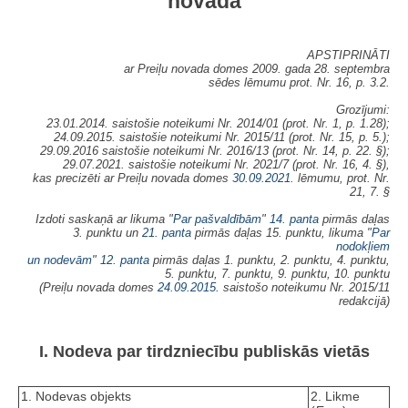
novadā
APSTIPRINĀTI
ar Preiļu novada domes 2009. gada 28. septembra
sēdes lēmumu prot. Nr. 16, p. 3.2.
Grozījumi:
23.01.2014. saistošie noteikumi Nr. 2014/01 (prot. Nr. 1, p. 1.28);
24.09.2015. saistošie noteikumi Nr. 2015/11 (prot. Nr. 15, p. 5.);
29.09.2016 saistošie noteikumi Nr. 2016/13 (prot. Nr. 14, p. 22. §);
29.07.2021. saistošie noteikumi Nr. 2021/7 (prot. Nr. 16, 4. §),
kas precizēti ar Preiļu novada domes
30.09.2021.
lēmumu, prot. Nr.
21, 7. §
Izdoti saskaņā ar likuma "
Par pašvaldībām
"
14. panta
pirmās daļas
3. punktu un
21. panta
pirmās daļas 15. punktu, likuma "
Par
nodokļiem
un nodevām
"
12. panta
pirmās daļas 1. punktu, 2. punktu, 4. punktu,
5. punktu, 7. punktu, 9. punktu, 10. punktu
(Preiļu novada domes
24.09.2015.
saistošo noteikumu Nr. 2015/11
redakcijā)
I. Nodeva par tirdzniecību publiskās vietās
1. Nodevas objekts
2. Likme