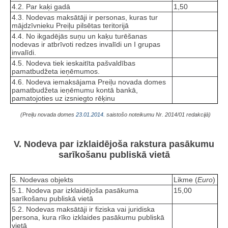
4.2. Par kaķi gadā
1,50
4.3. Nodevas maksātāji ir personas, kuras tur
mājdzīvnieku Preiļu pilsētas teritorijā
4.4. No ikgadējās suņu un kaķu turēšanas
nodevas ir atbrīvoti redzes invalīdi un I grupas
invalīdi.
4.5. Nodeva tiek ieskaitīta pašvaldības
pamatbudžeta ieņēmumos.
4.6. Nodeva iemaksājama Preiļu novada domes
pamatbudžeta ieņēmumu kontā bankā,
pamatojoties uz izsniegto rēķinu
(Preiļu novada domes
23.01.2014.
saistošo noteikumu Nr. 2014/01 redakcijā)
V. Nodeva par izklaidējoša rakstura pasākumu
sarīkošanu publiskā vietā
5. Nodevas objekts
Likme (
Euro
)
5.1. Nodeva par izklaidējoša pasākuma
15,00
sarīkošanu publiskā vietā
5.2. Nodevas maksātāji ir fiziska vai juridiska
persona, kura rīko izklaides pasākumu publiskā
vietā