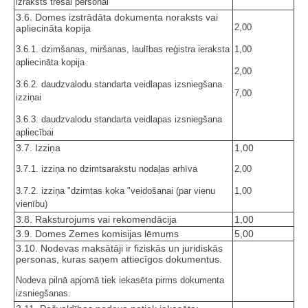
izraksts trešai personai
3.6. Domes izstrādāta dokumenta noraksts vai
2,00
apliecināta kopija
3.6.1. dzimšanas, miršanas, laulības reģistra ieraksta
1,00
apliecināta kopija
2,00
3.6.2. daudzvalodu standarta veidlapas izsniegšana
7,00
izziņai
3.6.3. daudzvalodu standarta veidlapas izsniegšana
apliecībai
3.7. Izziņa
1,00
3.7.1. izziņa no dzimtsarakstu nodaļas arhīva
2,00
3.7.2. izziņa "dzimtas koka "veidošanai (par vienu
1,00
vienību)
3.8. Raksturojums vai rekomendācija
1,00
3.9. Domes Zemes komisijas lēmums
5,00
3.10. Nodevas maksātāji ir fiziskās un juridiskās
personas, kuras saņem attiecīgos dokumentus.
Nodeva pilnā apjomā tiek iekasēta pirms dokumenta
izsniegšanas.