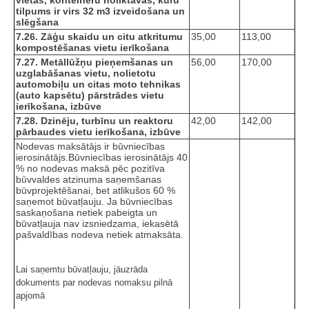
tilpums ir virs 32 m3 izveidošana un
slēgšana
7.26. Zāģu skaidu un citu atkritumu
35,00
113,00
kompostēšanas vietu ierīkošana
7.27. Metāllūžņu pieņemšanas un
56,00
170,00
uzglabāšanas vietu, nolietotu
automobiļu un citas moto tehnikas
(auto kapsētu) pārstrādes vietu
ierīkošana, izbūve
7.28. Dzinēju, turbīnu un reaktoru
42,00
142,00
pārbaudes vietu ierīkošana, izbūve
Nodevas maksātājs ir būvniecības
ierosinātājs.Būvniecības ierosinātājs 40
% no nodevas maksā pēc pozitīva
būvvaldes atzinuma saņemšanas
būvprojektēšanai, bet atlikušos 60 %
saņemot būvatļauju. Ja būvniecības
saskaņošana netiek pabeigta un
būvatļauja nav izsniedzama, iekasētā
pašvaldības nodeva netiek atmaksāta.
Lai saņemtu būvatļauju, jāuzrāda
dokuments par nodevas nomaksu pilnā
apjomā