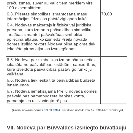
preču zīmēs, suvenīru vai citiem mērķiem virs
100 eksemplāriem
6.3. Pilsētas simbolikas izmantošana masu
70,00
informācijas līdzekļos patstāvīgi gada laikā
6.4. Nodevas maksātājs ir fiziska vai juridiska
persona, kura izmanto pašvaldības simboliku.
Tiesības izmantot pašvaldības simboliku
apliecina atļauja, ko izsniedz Preiļu novada
domes izpilddirektors.Nodeva pilnā apjomā tiek
iekasēta pirms atļaujas izsniegšanas.
6.5. Nodeva par simbolikas izmantošanu netiek
iekasēta no pašvaldības iestādēm, sabiedrības,
kura izveidota pašvaldības pastāvīgo funkciju
veikšanai.
6.6. Nodeva tiek ieskaitīta pašvaldības budžeta
ieņēmumos.
6.7. Nodeva iemaksājama Preiļu novada domes
pašvaldības pamatbudžeta bankas kontā,
pamatojoties uz izsniegto rēķinu
(Preiļu novada domes
23.01.2014.
saistošo noteikumu Nr. 2014/01 redakcijā)
VII. Nodeva par Būvvaldes izsniegto būvatļauju