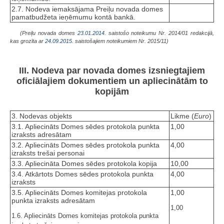
2.7. Nodeva iemaksājama Preiļu novada domes
pamatbudžeta ieņēmumu kontā bankā.
(Preiļu novada domes
23.01.2014.
saistošo noteikumu Nr. 2014/01 redakcijā,
kas grozīta ar
24.09.2015.
saistošajiem noteikumiem Nr. 2015/11)
III. Nodeva par novada domes izsniegtajiem
oficiālajiem dokumentiem un apliecinātām to
kopijām
3. Nodevas objekts
Likme (
Euro
)
3.1. Apliecināts Domes sēdes protokola punkta
1,00
izraksts adresātam
3.2. Apliecināts Domes sēdes protokola punkta
4,00
izraksts trešai personai
3.3. Apliecināta Domes sēdes protokola kopija
10,00
3.4. Atkārtots Domes sēdes protokola punkta
4,00
izraksts
3.5. Apliecināts Domes komitejas protokola
1,00
punkta izraksts adresātam
1,00
1.6. Apliecināts Domes komitejas protokola punkta