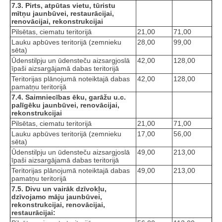
7.3. Pirts, atpūtas vietu, tūristu
mītņu jaunbūvei, restaurācijai,
renovācijai, rekonstrukcijai
Pilsētas, ciematu teritorijā
21,00
71,00
Lauku apbūves teritorijā (zemnieku
28,00
99,00
sēta)
Ūdenstilpju un ūdensteču aizsargjoslā
42,00
128,00
īpaši aizsargājamā dabas teritorijā
Teritorijas plānojumā noteiktajā dabas
42,00
128,00
pamatņu teritorijā
7.4. Saimniecības ēku, garāžu u.c.
palīgēku jaunbūvei, renovācijai,
rekonstrukcijai
Pilsētas, ciematu teritorijā
21,00
71,00
Lauku apbūves teritorijā (zemnieku
17,00
56,00
sēta)
Ūdenstilpju un ūdensteču aizsargjoslā
49,00
213,00
īpaši aizsargājamā dabas teritorijā
Teritorijas plānojumā noteiktajā dabas
49,00
213,00
pamatņu teritorijā
7.5. Divu un vairāk dzīvokļu,
dzīvojamo māju jaunbūvei,
rekonstrukcijai, renovācijai,
restaurācijai: