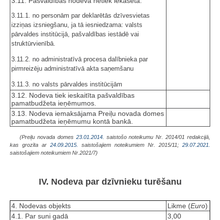
3.11. Pašvaldības nodeva netiek iekasēta:
3.11.1. no personām par deklarētās dzīvesvietas
izziņas izsniegšanu, ja tā iesniedzama: valsts
pārvaldes institūcijā, pašvaldības iestādē vai
struktūrvienībā.
3.11.2. no administratīvā procesa dalībnieka par
pirmreizēju administratīvā akta saņemšanu
3.11.3. no valsts pārvaldes institūcijām
3.12. Nodeva tiek ieskaitīta pašvaldības
pamatbudžeta ieņēmumos.
3.13. Nodeva iemaksājama Preiļu novada domes
pamatbudžeta ieņēmumu kontā bankā.
(Preiļu novada domes
23.01.2014.
saistošo noteikumu Nr. 2014/01 redakcijā,
kas grozīta ar
24.09.2015.
saistošajiem noteikumiem Nr. 2015/11;
29.07.2021.
saistošajiem noteikumiem Nr.2021/7)
IV. Nodeva par dzīvnieku turēšanu
4. Nodevas objekts
Likme (
Euro
)
4.1. Par suni gadā
3,00