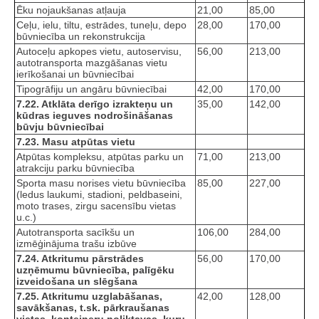
Ēku nojaukšanas atļauja
21,00
85,00
Ceļu, ielu, tiltu, estrādes, tuneļu, depo
28,00
170,00
būvniecība un rekonstrukcija
Autoceļu apkopes vietu, autoservisu,
56,00
213,00
autotransporta mazgāšanas vietu
ierīkošanai un būvniecībai
Tipogrāfiju un angāru būvniecībai
42,00
170,00
7.22. Atklāta derīgo izrakteņu un
35,00
142,00
kūdras ieguves nodrošināšanas
būvju būvniecībai
7.23. Masu atpūtas vietu
Atpūtas kompleksu, atpūtas parku un
71,00
213,00
atrakciju parku būvniecība
Sporta masu norises vietu būvniecība
85,00
227,00
(ledus laukumi, stadioni, peldbaseini,
moto trases, zirgu sacensību vietas
u.c.)
Autotransporta sacīkšu un
106,00
284,00
izmēģinājuma trašu izbūve
7.24. Atkritumu pārstrādes
56,00
170,00
uzņēmumu būvniecība, palīgēku
izveidošana un slēgšana
7.25. Atkritumu uzglabāšanas,
42,00
128,00
savākšanas, t.sk. pārkraušanas
vietas, konteineru noliktavas, kuru