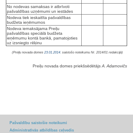
No nodevas samaksas ir atbrīvoti
pašvaldības uzņēmumi un iestādes
Nodeva tiek ieskaitīta pašvaldības
budžeta ieņēmumos
Nodeva iemaksājama Preiļu
pašvaldības speciālā budžeta
ieņēmumu kontā bankā, pamatojoties
uz izsniegto rēķinu
(Preiļu novada domes
23.01.2014.
saistošo noteikumu Nr. 2014/01 redakcijā)
Preiļu novada domes priekšsēdētājs
A. Adamovičs
Pašvaldību saistošie noteikumi
Administratīvās atbildības ceļvedis