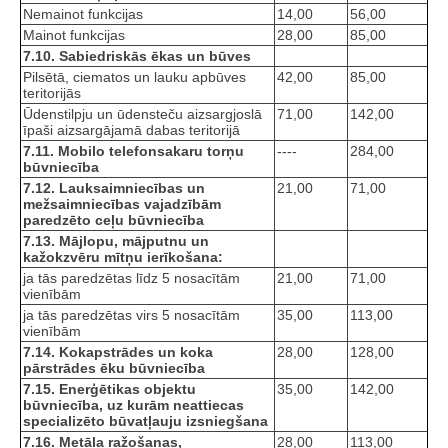
Nemainot funkcijas
14,00
56,00
Mainot funkcijas
28,00
85,00
7.10. Sabiedriskās ēkas un būves
Pilsētā, ciematos un lauku apbūves
42,00
85,00
teritorijās
Ūdenstilpju un ūdensteču aizsargjoslā
71,00
142,00
īpaši aizsargājamā dabas teritorijā
7.11. Mobilo telefonsakaru torņu
----
284,00
būvniecība
7.12. Lauksaimniecības un
21,00
71,00
mežsaimniecības vajadzībām
paredzēto ceļu būvniecība
7.13. Mājlopu, mājputnu un
kažokzvēru mītņu ierīkošana:
ja tās paredzētas līdz 5 nosacītām
21,00
71,00
vienībām
ja tās paredzētas virs 5 nosacītām
35,00
113,00
vienībām
7.14. Kokapstrādes un koka
28,00
128,00
pārstrādes ēku būvniecība
7.15. Enerģētikas objektu
35,00
142,00
būvniecība, uz kurām neattiecas
specializēto būvatļauju izsniegšana
7.16. Metāla ražošanas,
28,00
113,00