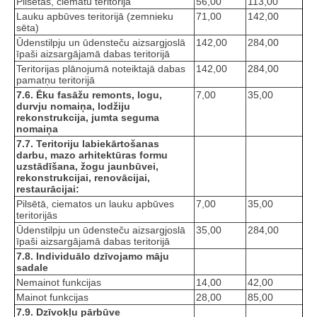
Pilsētas, ciematu teritorijā
56,00
113,00
Lauku apbūves teritorijā (zemnieku
71,00
142,00
sēta)
Ūdenstilpju un ūdensteču aizsargjoslā
142,00
284,00
īpaši aizsargājamā dabas teritorijā
Teritorijas plānojumā noteiktajā dabas
142,00
284,00
pamatņu teritorijā
7.6. Ēku fasāžu remonts, logu,
7,00
35,00
durvju nomaiņa, lodžiju
rekonstrukcija, jumta seguma
nomaiņa
7.7. Teritoriju labiekārtošanas
darbu, mazo arhitektūras formu
uzstādīšana, žogu jaunbūvei,
rekonstrukcijai, renovācijai,
restaurācijai:
Pilsētā, ciematos un lauku apbūves
7,00
35,00
teritorijās
Ūdenstilpju un ūdensteču aizsargjoslā
35,00
284,00
īpaši aizsargājamā dabas teritorijā
7.8. Individuālo dzīvojamo māju
sadale
Nemainot funkcijas
14,00
42,00
Mainot funkcijas
28,00
85,00
7.9. Dzīvokļu pārbūve