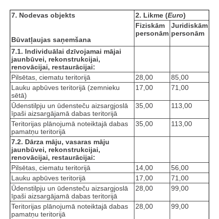
7. Nodevas objekts
2. Likme (
Euro
)
Fiziskām
Juridiskām
personām
personām
Būvatļaujas saņemšana
7.1. Individuālai dzīvojamai mājai
jaunbūvei, rekonstrukcijai,
renovācijai, restaurācijai:
Pilsētas, ciematu teritorijā
28,00
85,00
Lauku apbūves teritorijā (zemnieku
17,00
71,00
sētā)
Ūdenstilpju un ūdensteču aizsargjoslā
35,00
113,00
īpaši aizsargājamā dabas teritorijā
Teritorijas plānojumā noteiktajā dabas
35,00
113,00
pamatņu teritorijā
7.2. Dārza māju, vasaras māju
jaunbūvei, rekonstrukcijai,
renovācijai, restaurācijai:
Pilsētas, ciematu teritorijā
14,00
56,00
Lauku apbūves teritorijā
17,00
71,00
Ūdenstilpju un ūdensteču aizsargjoslā
28,00
99,00
īpaši aizsargājamā dabas teritorijā
Teritorijas plānojumā noteiktajā dabas
28,00
99,00
pamatņu teritorijā