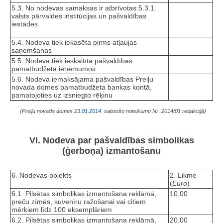
5.3. No nodevas samaksas ir atbrīvotas:5.3.1.
valsts pārvaldes institūcijas un pašvaldības
iestādes.
5.4. Nodeva tiek iekasēta pirms atļaujas
saņemšanas
5.5. Nodeva tiek ieskaitīta pašvaldības
pamatbudžeta ieņēmumos
5.6. Nodeva iemaksājama pašvaldības Preiļu
novada domes pamatbudžeta bankas kontā,
pamatojoties uz izsniegto rēķinu
(Preiļu novada domes
23.01.2014.
saistošo noteikumu Nr. 2014/01 redakcijā)
VI. Nodeva par pašvaldības simbolikas
(ģerboņa) izmantošanu
6. Nodevas objekts
2. Likme
(
Euro
)
6.1. Pilsētas simbolikas izmantošana reklāmā,
10,00
preču zīmēs, suvenīru ražošanai vai citiem
mērķiem līdz 100 eksemplāriem
6.2. Pilsētas simbolikas izmantošana reklāmā,
20,00