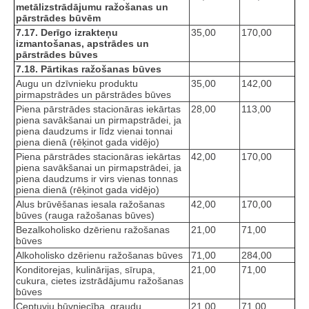
metālizstrādājumu ražošanas un
pārstrādes būvēm
7.17. Derīgo izrakteņu
35,00
170,00
izmantošanas, apstrādes un
pārstrādes būves
7.18. Pārtikas ražošanas būves
Augu un dzīvnieku produktu
35,00
142,00
pirmapstrādes un pārstrādes būves
Piena pārstrādes stacionāras iekārtas
28,00
113,00
piena savākšanai un pirmapstrādei, ja
piena daudzums ir līdz vienai tonnai
piena dienā (rēķinot gada vidējo)
Piena pārstrādes stacionāras iekārtas
42,00
170,00
piena savākšanai un pirmapstrādei, ja
piena daudzums ir virs vienas tonnas
piena dienā (rēķinot gada vidējo)
Alus brūvēšanas iesala ražošanas
42,00
170,00
būves (rauga ražošanas būves)
Bezalkoholisko dzērienu ražošanas
21,00
71,00
būves
Alkoholisko dzērienu ražošanas būves
71,00
284,00
Konditorejas, kulinārijas, sīrupa,
21,00
71,00
cukura, cietes izstrādājumu ražošanas
būves
Ceptuvju būvniecība, graudu
21,00
71,00