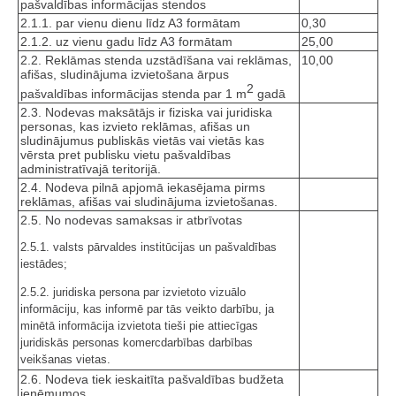
pašvaldības informācijas stendos
2.1.1. par vienu dienu līdz A3 formātam
0,30
2.1.2. uz vienu gadu līdz A3 formātam
25,00
2.2. Reklāmas stenda uzstādīšana vai reklāmas,
10,00
afišas, sludinājuma izvietošana ārpus
2
pašvaldības informācijas stenda par 1 m
gadā
2.3. Nodevas maksātājs ir fiziska vai juridiska
personas, kas izvieto reklāmas, afišas un
sludinājumus publiskās vietās vai vietās kas
vērsta pret publisku vietu pašvaldības
administratīvajā teritorijā.
2.4. Nodeva pilnā apjomā iekasējama pirms
reklāmas, afišas vai sludinājuma izvietošanas.
2.5. No nodevas samaksas ir atbrīvotas
2.5.1. valsts pārvaldes institūcijas un pašvaldības
iestādes;
2.5.2. juridiska persona par izvietoto vizuālo
informāciju, kas informē par tās veikto darbību, ja
minētā informācija izvietota tieši pie attiecīgas
juridiskās personas komercdarbības darbības
veikšanas vietas.
2.6. Nodeva tiek ieskaitīta pašvaldības budžeta
ieņēmumos.