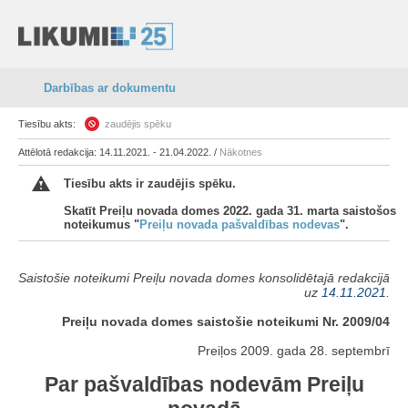
Darbības ar dokumentu
Tiesību akts:
zaudējis spēku
Attēlotā redakcija: 14.11.2021. - 21.04.2022. /
Nākotnes
Tiesību akts ir zaudējis spēku.
Skatīt Preiļu novada domes 2022. gada 31. marta saistošos
noteikumus "
Preiļu novada pašvaldības nodevas
".
Saistošie noteikumi Preiļu novada domes konsolidētajā redakcijā
uz
14.11.2021.
Preiļu novada domes saistošie noteikumi Nr. 2009/04
Preiļos 2009. gada 28. septembrī
Par pašvaldības nodevām Preiļu