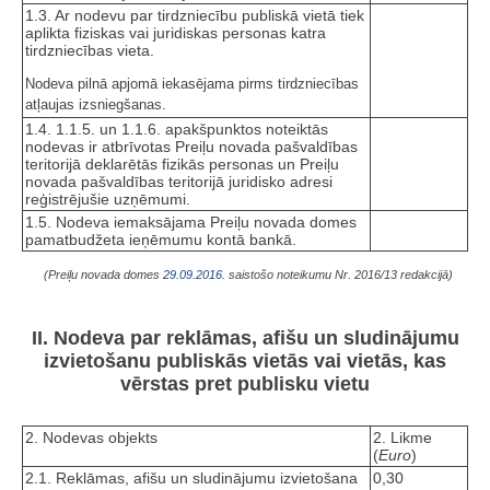
1.3. Ar nodevu par tirdzniecību publiskā vietā tiek
aplikta fiziskas vai juridiskas personas katra
tirdzniecības vieta.
Nodeva pilnā apjomā iekasējama pirms tirdzniecības
atļaujas izsniegšanas.
1.4. 1.1.5. un 1.1.6. apakšpunktos noteiktās
nodevas ir atbrīvotas Preiļu novada pašvaldības
teritorijā deklarētās fizikās personas un Preiļu
novada pašvaldības teritorijā juridisko adresi
reģistrējušie uzņēmumi.
1.5. Nodeva iemaksājama Preiļu novada domes
pamatbudžeta ieņēmumu kontā bankā.
(Preiļu novada domes
29.09.2016.
saistošo noteikumu Nr. 2016/13 redakcijā)
II. Nodeva par reklāmas, afišu un sludinājumu
izvietošanu publiskās vietās vai vietās, kas
vērstas pret publisku vietu
2. Nodevas objekts
2. Likme
(
Euro
)
2.1. Reklāmas, afišu un sludinājumu izvietošana
0,30