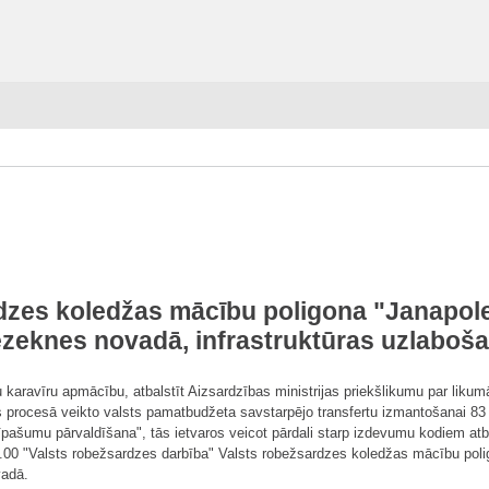
dzes koledžas mācību poligona "Janapol
zeknes novadā, infrastruktūras uzlaboš
 karavīru apmācību, atbalstīt Aizsardzības ministrijas priekšlikumu par likum
es procesā veikto valsts pamatbudžeta savstarpējo transfertu izmantošanai 8
ašumu pārvaldīšana", tās ietvaros veicot pārdali starp izdevumu kodiem atb
0.00 "Valsts robežsardzes darbība" Valsts robežsardzes koledžas mācību poli
vadā.