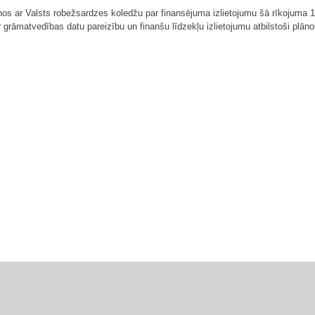
anos ar Valsts robežsardzes koledžu par finansējuma izlietojumu šā rīkojuma 
r grāmatvedības datu pareizību un finanšu līdzekļu izlietojumu atbilstoši plān