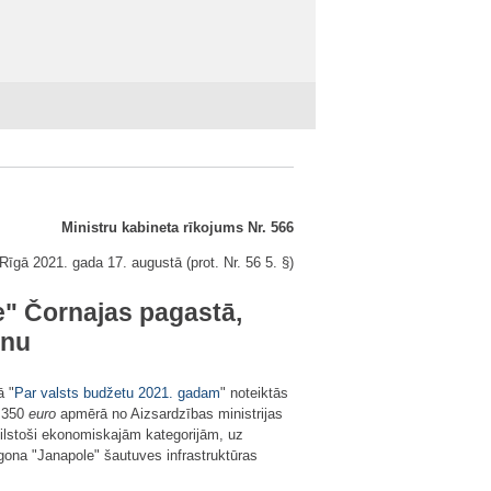
Ministru kabineta rīkojums Nr. 566
Rīgā 2021. gada 17. augustā (prot. Nr. 56 5. §)
e" Čornajas pagastā,
anu
ā "
Par valsts budžetu 2021. gadam
" noteiktās
3 350
euro
apmērā no Aizsardzības ministrijas
ilstoši ekonomiskajām kategorijām, uz
gona "Janapole" šautuves infrastruktūras