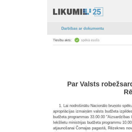
Darbības ar dokumentu
Tiesību akts:
spēkā esošs
Par Valsts robežsar
Rē
1. Lai nodrošinātu Nacionālo bruņoto spēku
apropriācijas izmaiņām valsts budžeta izpild
budžeta programmas 33.00.00 "Aizsardzības īp
Iekšlietu ministrijas budžeta programmu 10.0
atjaunošanai Čornajas pagastā, Rēzeknes no