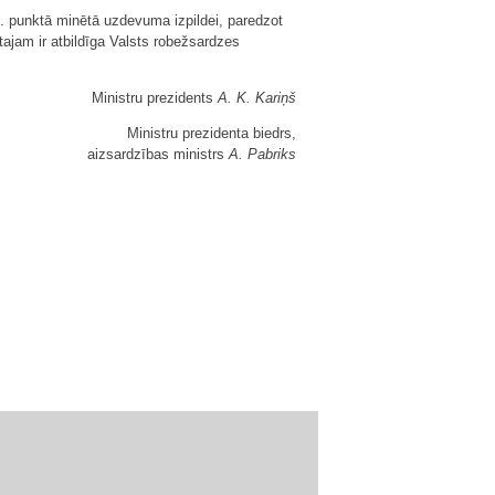
1. punktā minētā uzdevuma izpildei, paredzot
otajam ir atbildīga Valsts robežsardzes
Ministru prezidents
A. K. Kariņš
Ministru prezidenta biedrs,
aizsardzības ministrs
A. Pabriks