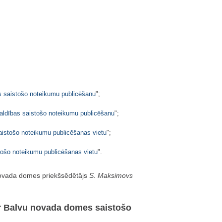
 saistošo noteikumu publicēšanu
";
aldības saistošo noteikumu publicēšanu
";
istošo noteikumu publicēšanas vietu
";
ošo noteikumu publicēšanas vietu
".
ovada domes priekšsēdētājs
S. Maksimovs
ar Balvu novada domes saistošo