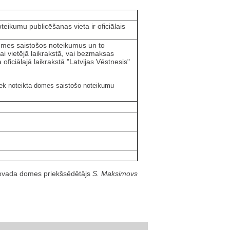
eikumu publicēšanas vieta ir oficiālais
omes saistošos noteikumus un to
ai vietējā laikrakstā, vai bezmaksas
ficiālajā laikrakstā "Latvijas Vēstnesis"
iek noteikta domes saistošo noteikumu
ovada domes priekšsēdētājs
S. Maksimovs