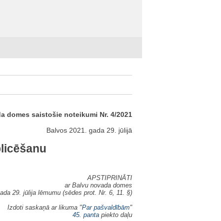
a domes saistošie noteikumi Nr. 4/2021
Balvos 2021. gada 29. jūlijā
licēšanu
APSTIPRINĀTI
ar Balvu novada domes
ada 29. jūlija lēmumu (sēdes prot. Nr. 6, 11. §)
Izdoti saskaņā ar likuma "
Par pašvaldībām
"
45. panta
piekto daļu