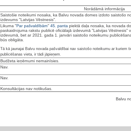
Norādāmā informācija
Saistošie noteikumi nosaka, ka Balvu novada domes izdoto saistošo not
izdevums "Latvijas Vēstnesis".
Likuma "
Par pašvaldībām
"
45. panta
piektā daļa nosaka, ka novada d
paskaidrojuma rakstu publicē oficiālajā izdevumā "Latvijas Vēstnesis" v
izdevumā, bet ar 2021. gada 1. janvāri saistošo noteikumu publicēšana o
būs obligāta.
Tā kā jaunajai Balvu novada pašvaldībai nav saistošo noteikumu ar kuriem t
publicēšanas vieta, ir tādi jāpieņem.
Budžeta ieņēmumi nemainīsies.
Nav.
Nav.
Konsultācijas nav notikušas.
Balvu n