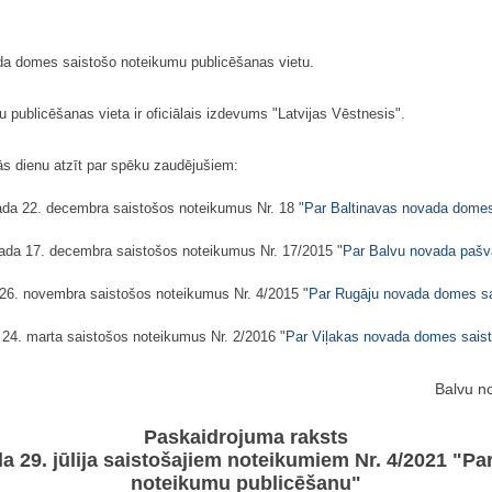
da domes saistošo noteikumu publicēšanas vietu.
publicēšanas vieta ir oficiālais izdevums "Latvijas Vēstnesis".
s dienu atzīt par spēku zaudējušiem:
da 22. decembra saistošos noteikumus Nr. 18 "
Par Baltinavas novada domes
ada 17. decembra saistošos noteikumus Nr. 17/2015 "
Par Balvu novada pašv
26. novembra saistošos noteikumus Nr. 4/2015 "
Par Rugāju novada domes sa
24. marta saistošos noteikumus Nr. 2/2016 "
Par Viļakas novada domes saist
Balvu n
Paskaidrojuma raksts
 29. jūlija saistošajiem noteikumiem Nr. 4/2021 "P
noteikumu publicēšanu"