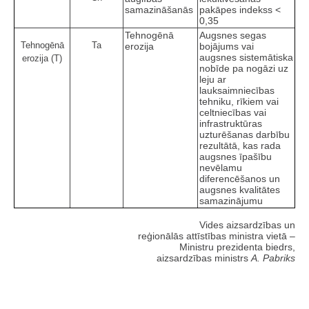
samazināšanās
pakāpes indekss <
0,35
Tehnogēnā
Augsnes segas
Tehnogēnā
Ta
erozija
bojājums vai
augsnes sistemātiska
erozija (T)
nobīde pa nogāzi uz
leju ar
lauksaimniecības
tehniku, rīkiem vai
celtniecības vai
infrastruktūras
uzturēšanas darbību
rezultātā, kas rada
augsnes īpašību
nevēlamu
diferencēšanos un
augsnes kvalitātes
samazinājumu
Vides aizsardzības un
reģionālās attīstības ministra vietā –
Ministru prezidenta biedrs,
aizsardzības ministrs
A. Pabriks