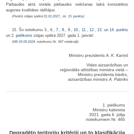
Pārbaudes aktā norāda pārbaudes veikšanas laikā konstatētos
augsnes kvalitātes rādītājus.
(Punkts stājas spēkā
01.01.2027.
, sk.
15. punktu
)
15. Šo noteikumu
3.
,
6.
,
7.
,
8.
,
9.
,
10.
,
11.
,
12.
,
13.
un
14. punkts
un
2. pielikums
stājas spēkā 2027. gada 1. janvārī.
(MK
03.09.2024.
noteikumu Nr. 587 redakcijā)
Ministru prezidents
A. K. Kariņš
Vides aizsardzības un
reģionālās attīstības ministra vietā –
Ministru prezidenta biedrs,
aizsardzības ministrs
A. Pabriks
1. pielikums
Ministru kabineta
2021. gada 6. jūlija
noteikumiem Nr. 465
Degradēto teritoriju kritēriji un to klasifikācija