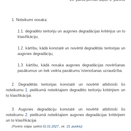
1. Noteikumi nosaka:
1.1. degradēto teritoriju un augsnes degradācijas kritērijus un to
klasifikāciju;
1.2. kārtību, kādā konstatē un novērtē degradētās teritorijas un
augsnes degradāciju;
1.3. kārtību, kādā nosaka augsnes degradācijas novēršanas
pasākumus un tiek veikta pasākumu īstenošanas uzraudzība.
2. Degradētās teritorijas konstatē un novērtē atbilstoši šo
noteikumu
1.
pielikumā noteiktajiem degradēto teritoriju kritērijiem un
to klasifikācijai.
3. Augsnes degradāciju konstatē un novērtē atbilstoši šo
noteikumu
2.
pielikumā noteiktajiem augsnes degradācijas kritērijiem
un to klasifikācijai.
(Punkts stājas spēkā
01.01.2027.
, sk.
15. punktu
)