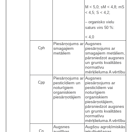
M < 5,0; sM < 4,8; mS
< 4,5; S < 4,2;
– organisko vielu
saturs virs 50 %:
< 4,0
Piesārņojums ar
Augsnes
Cph
smagajiem
piesārņojums ar
metāliem
smagajiem metāliem,
pārsniedzot augsnes
un grunts kvalitātes
normatīvu
mērķlieluma A vērtību
Piesārņojums ar
Augsnes
Cpp
pesticīdiem un
piesārņojums ar
noturīgiem
pesticīdiem vai
organiskiem
noturīgiem
piesārņotājiem
organiskiem
piesārņotājiem,
pārsniedzot augsnes
un grunts kvalitātes
normatīvu
mērķlieluma A vērtību
Augsnes
Augšņu agroķīmiskās
Cn
auglības
iekultivēšanas