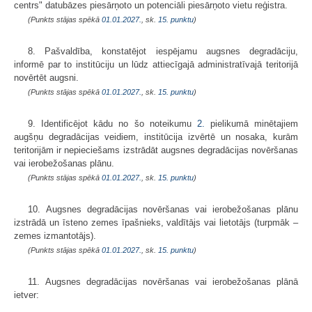
centrs" datubāzes piesārņoto un potenciāli piesārņoto vietu reģistra.
(Punkts stājas spēkā
01.01.2027.
, sk.
15. punktu
)
8. Pašvaldība, konstatējot iespējamu augsnes degradāciju,
informē par to institūciju un lūdz attiecīgajā administratīvajā teritorijā
novērtēt augsni.
(Punkts stājas spēkā
01.01.2027.
, sk.
15. punktu
)
9. Identificējot kādu no šo noteikumu
2.
pielikumā minētajiem
augšņu degradācijas veidiem, institūcija izvērtē un nosaka, kurām
teritorijām ir nepieciešams izstrādāt augsnes degradācijas novēršanas
vai ierobežošanas plānu.
(Punkts stājas spēkā
01.01.2027.
, sk.
15. punktu
)
10. Augsnes degradācijas novēršanas vai ierobežošanas plānu
izstrādā un īsteno zemes īpašnieks, valdītājs vai lietotājs (turpmāk –
zemes izmantotājs).
(Punkts stājas spēkā
01.01.2027.
, sk.
15. punktu
)
11. Augsnes degradācijas novēršanas vai ierobežošanas plānā
ietver: