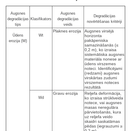
Augsnes
Augsnes
Degradācijas
degradācijas
Klasifikators
degradācijas
novērtēšanas kritēriji
tips
veids
Plaknes erozija
Augsnes virsējā
Ūdens
Wt
horizonta
pakāpeniska
erozija (W)
samazināšanās (≤
0,2 m), ko izraisa
sistemātiska augsnes
materiāla nonese ar
ūdens virszemes
noteci. Identificējami
(redzami) augsnes
virskārtas zudumi
virszemes noteces
rezultātā
Gravu erozija
Reljefa deformācija,
Wd
ko izraisa strūklveida
notece, vai augsnes
masas neregulāra
pārvietošanās, kura
uz reljefa veido
skaidri saskatāmas
pēdas (iegrauzumi ≥
0,2 m)