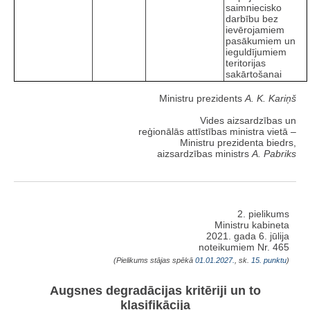
saimniecisko
darbību bez
ievērojamiem
pasākumiem un
ieguldījumiem
teritorijas
sakārtošanai
Ministru prezidents
A. K. Kariņš
Vides aizsardzības un
reģionālās attīstības ministra vietā –
Ministru prezidenta biedrs,
aizsardzības ministrs
A. Pabriks
2. pielikums
Ministru kabineta
2021. gada 6. jūlija
noteikumiem Nr. 465
(Pielikums stājas spēkā
01.01.2027.
, sk.
15. punktu
)
Augsnes degradācijas kritēriji un to
klasifikācija