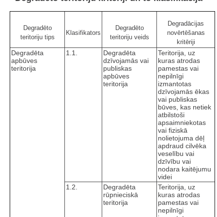
Degradācijas
Degradēto
Degradēto
Klasifikators
novērtēšanas
teritoriju tips
teritoriju veids
kritēriji
Degradēta
1.1.
Degradēta
Teritorija, uz
apbūves
dzīvojamās vai
kuras atrodas
teritorija
publiskas
pamestas vai
apbūves
nepilnīgi
teritorija
izmantotas
dzīvojamās ēkas
vai publiskas
būves, kas netiek
atbilstoši
apsaimniekotas
vai fiziskā
nolietojuma dēļ
apdraud cilvēka
veselību vai
dzīvību vai
nodara kaitējumu
videi
1.2.
Degradēta
Teritorija, uz
rūpnieciskā
kuras atrodas
teritorija
pamestas vai
nepilnīgi