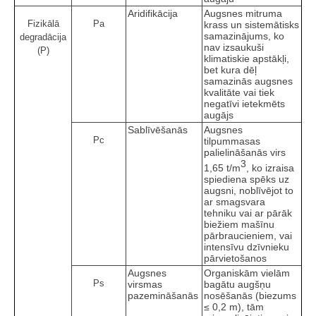
Aridifikācija
Augsnes mitruma
Fizikālā
Pa
krass un sistemātisks
samazinājums, ko
degradācija
nav izsaukuši
(P)
klimatiskie apstākļi,
bet kura dēļ
samazinās augsnes
kvalitāte vai tiek
negatīvi ietekmēts
augājs
Sablīvēšanās
Augsnes
Pc
tilpummasas
palielināšanās virs
3
1,65 t/m
, ko izraisa
spiediena spēks uz
augsni, noblīvējot to
ar smagsvara
tehniku vai ar pārāk
biežiem mašīnu
pārbraucieniem, vai
intensīvu dzīvnieku
pārvietošanos
Augsnes
Organiskām vielām
Ps
virsmas
bagātu augšņu
pazemināšanās
nosēšanās (biezums
≤ 0,2 m), tām