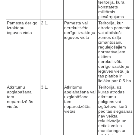
teritorija, kurā
konstatēts
militārais
piesārņojums
Pamesta derīgo
2.1.
Pamesta vai
Teritorija, kur
izrakteņu
nerekultivēta
atrodas pamesta
ieguves vieta
derīgo izrakteņu
vai atbilstoši
ieguves vieta
zemes dzīļu
izmantošanu
regulējošajiem
normatīvajiem
aktiem
nerekultivēta
derīgo izrakteņu
ieguves vieta, ja
tās platība ir
lielāka par 0,5 ha
Atkritumu
3.1.
Atkritumu
Teritorija, uz
apglabāšana
apglabāšana vai
kuras atrodas
tam
uzglabāšana
atkritumu
neparedzētās
tam
poligons vai
vietās
neparedzētās
izgāztuve, kurā
vietās
pēc tās slēgšanas
nav veikta
rekultivācija un
netiek veikts
monitorings un