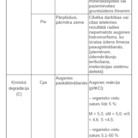
mineralizējoties vai
pazeminoties
gruntsūdens līmenim
Pārplūdusi,
Cilvēka darbības vai
Pw
pārmitra zeme
citas ietekmes
rezultātā radies
nepamatots augsnes
hidromorfisms, ko
izraisa ūdens līmeņa
paaugstināšanās,
(piemēram,
ūdenskrātuvju
ierīkošana,
meliorācijas sistēmu
defekti)
Augsnes
Ķīmiskā
Cpa
Augsnes reakcija
paskābināšanās
degradācija
(pHKCl):
(C)
– organisko vielu
saturs līdz 5 %:
M < 5,3; sM < 5,0; mS
< 4,6; S <4,5;
– organisko vielu
saturs 5,1–50 %: