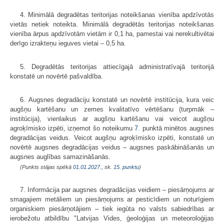
4. Minimālā degradētas teritorijas noteikšanas vienība apdzīvotās
vietās netiek noteikta. Minimālā degradētās teritorijas noteikšanas
vienība ārpus apdzīvotām vietām ir 0,1 ha, pamestai vai nerekultivētai
derīgo izrakteņu ieguves vietai – 0,5 ha.
5. Degradētās teritorijas attiecīgajā administratīvajā teritorijā
konstatē un novērtē pašvaldība.
6. Augsnes degradāciju konstatē un novērtē institūcija, kura veic
augšņu kartēšanu un zemes kvalitatīvo vērtēšanu (turpmāk –
institūcija), vienlaikus ar augšņu kartēšanu vai veicot augšņu
agroķīmisko izpēti, izņemot šo noteikumu
7.
punktā minētos augsnes
degradācijas veidus. Veicot augšņu agroķīmisko izpēti, konstatē un
novērtē augsnes degradācijas veidus – augsnes paskābināšanās un
augsnes auglības samazināšanās.
(Punkts stājas spēkā
01.01.2027.
, sk.
15. punktu
)
7. Informācija par augsnes degradācijas veidiem – piesārņojums ar
smagajiem metāliem un piesārņojums ar pesticīdiem un noturīgiem
organiskiem piesārņotājiem – tiek iegūta no valsts sabiedrības ar
ierobežotu atbildību "Latvijas Vides, ģeoloģijas un meteoroloģijas