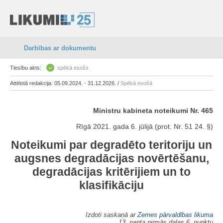
Darbības ar dokumentu
Tiesību akts:
spēkā esošs
Attēlotā redakcija: 05.09.2024. - 31.12.2026. /
Spēkā esošā
Ministru kabineta noteikumi Nr. 465
Rīgā 2021. gada 6. jūlijā (prot. Nr. 51 24. §)
Noteikumi par degradēto teritoriju un
augsnes degradācijas novērtēšanu,
degradācijas kritērijiem un to
klasifikāciju
Izdoti saskaņā ar
Zemes pārvaldības likuma
13. panta pirmās daļas 6. punktu