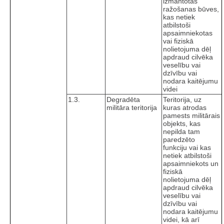
izmantotas
ražošanas būves,
kas netiek
atbilstoši
apsaimniekotas
vai fiziskā
nolietojuma dēļ
apdraud cilvēka
veselību vai
dzīvību vai
nodara kaitējumu
videi
1.3.
Degradēta
Teritorija, uz
militāra teritorija
kuras atrodas
pamests militārais
objekts, kas
nepilda tam
paredzēto
funkciju vai kas
netiek atbilstoši
apsaimniekots un
fiziskā
nolietojuma dēļ
apdraud cilvēka
veselību vai
dzīvību vai
nodara kaitējumu
videi, kā arī