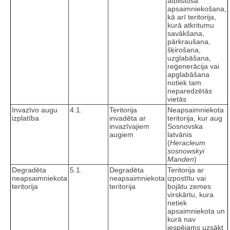
atbilstoša
apsaimniekošana,
kā arī teritorija,
kurā atkritumu
savākšana,
pārkraušana,
šķirošana,
uzglabāšana,
reģenerācija vai
apglabāšana
notiek tam
neparedzētās
vietās
Invazīvo augu
4.1.
Teritorija
Neapsaimniekota
izplatība
invadēta ar
teritorija, kur aug
invazīvajiem
Sosnovska
augiem
latvānis
(
Heracleum
sosnowskyi
Manden
)
Degradēta
5.1.
Degradēta
Teritorija ar
neapsaimniekota
neapsaimniekota
izpostītu vai
teritorija
teritorija
bojātu zemes
virskārtu, kura
netiek
apsaimniekota un
kurā nav
iespējams uzsākt