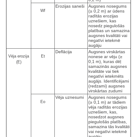
Erozijas saneši
Augsnes nosegums
Wf
(≥ 0,2 m) ar ūdens
radītās erozijas
uznešiem, kas
nosedz piegulošās
platības un samazina
augsnes kvalitāti vai
negatīvi ietekmē
augāju
Deflācija
Augsnes virskārtas
Vēja erozija
Et
nonese ar vēju (≥
0,1 m), kuras dēļ
(E)
samazinās augsnes
kvalitāte vai tiek
negatīvi ietekmēts
augājs. Identificējami
(redzami) augsnes
virskārtas zudumi
Vēja uznesumi
Augsnes nosegums
Eo
(≥ 0,1 m) ar tādiem
vēja radītās erozijas
uznešiem, kas,
nosedzot augsnes
piegulošās platības,
samazina tās kvalitāti
vai negatīvi ietekmē
augāju