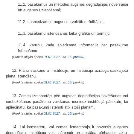
11.1. pasākumus un metodes augsnes degradācijas novēršanai
un augsnes uzlabošanai;
11.2. sasniedzamos augsnes kvalitātes rādītājus;
11.3. pasākumu īstenošanas laika grafiku un termiņu;
11.4. kārtību, kādā sniedzama informācija par pasākumu
īstenošanu.
(Punkts stājas spēkā
01.01.2027.
, sk.
15. punktu
)
12. Plānu saskaņo ar institūciju, un institūcija uzrauga saskaņotā
plāna īstenošanu.
(Punkts stājas spēkā
01.01.2027.
, sk.
15. punktu
)
13. Zemes izmantotājs pēc augsnes degradācijas novēršanas vai
ierobežošanas pasākumu veikšanas iesniedz institūcijā pārskatu, lai
apliecinātu, ka pasākumi īstenoti atbilstoši plānam.
(Punkts stājas spēkā
01.01.2027.
, sk.
15. punktu
)
14. Lai konstatētu, vai zemes izmantotājs ir novērsis augsnes
degradāciju, institūcija veic pārbaudi un sastāda pārbaudes aktu.