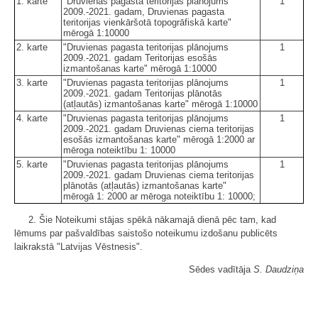
1. karte
"Druvienas pagasta teritorijas plānojums
1
2009.-2021. gadam, Druvienas pagasta
teritorijas vienkāršotā topogrāfiskā karte"
mērogā 1:10000
2. karte
"Druvienas pagasta teritorijas plānojums
1
2009.-2021. gadam Teritorijas esošās
izmantošanas karte" mērogā 1:10000
3. karte
"Druvienas pagasta teritorijas plānojums
1
2009.-2021. gadam Teritorijas plānotās
(atļautās) izmantošanas karte" mērogā 1:10000
4. karte
"Druvienas pagasta teritorijas plānojums
1
2009.-2021. gadam Druvienas ciema teritorijas
esošās izmantošanas karte" mērogā 1:2000 ar
mēroga noteiktību 1: 10000
5. karte
"Druvienas pagasta teritorijas plānojums
1
2009.-2021. gadam Druvienas ciema teritorijas
plānotās (atļautās) izmantošanas karte"
mērogā 1: 2000 ar mēroga noteiktību 1: 10000;
2. Šie Noteikumi stājas spēkā nākamajā dienā pēc tam, kad
lēmums par pašvaldības saistošo noteikumu izdošanu publicēts
laikrakstā "Latvijas Vēstnesis".
Sēdes vadītāja
S. Daudziņa