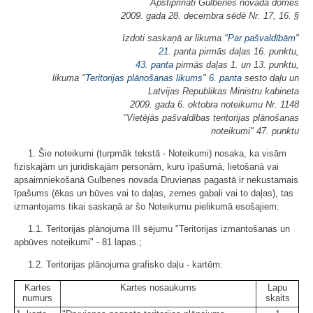
Apstiprināti Gulbenes novada domes
2009. gada 28. decembra sēdē Nr. 17, 16. §
Izdoti saskaņā ar likuma "
Par pašvaldībām
"
21.
panta pirmās daļas 16. punktu,
43. panta
pirmās daļas 1. un 13. punktu,
likuma "
Teritorijas plānošanas likums
"
6. panta
sesto daļu un
Latvijas Republikas Ministru kabineta
2009. gada 6. oktobra noteikumu Nr. 1148
"Vietējās pašvaldības teritorijas plānošanas
noteikumi" 47. punktu
1. Šie noteikumi (turpmāk tekstā - Noteikumi) nosaka, ka visām
fiziskajām un juridiskajām personām, kuru īpašumā, lietošanā vai
apsaimniekošanā Gulbenes novada Druvienas pagastā ir nekustamais
īpašums (ēkas un būves vai to daļas, zemes gabali vai to daļas), tas
izmantojams tikai saskaņā ar šo Noteikumu pielikumā esošajiem:
1.1. Teritorijas plānojuma III sējumu "Teritorijas izmantošanas un
apbūves noteikumi" - 81 lapas.;
1.2. Teritorijas plānojuma grafisko daļu - kartēm:
Kartes
Kartes nosaukums
Lapu
numurs
skaits