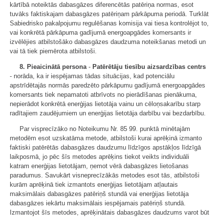
kārtībā noteiktās dabasgāzes diferencētās patēriņa normas, esot
tuvāks faktiskajam dabasgāzes patēriņam pārkāpuma periodā. Turklāt
Sabiedrisko pakalpojumu regulēšanas komisija vai tiesa kontrolējot to,
vai konkrētā pārkāpuma gadījumā energoapgādes komersants ir
izvēlējies atbilstošāko dabasgāzes daudzuma noteikšanas metodi un
vai tā tiek piemērota atbilstoši.
8. Pieaicinātā persona
-
Patērētāju tiesību aizsardzības centrs
- norāda, ka ir iespējamas tādas situācijas, kad potenciālu
apstrīdētajās normās paredzēto pārkāpumu gadījumā energoapgādes
komersants tiek nepamatoti atbrīvots no pierādīšanas pienākuma,
nepierādot konkrētā enerģijas lietotāja vainu un cēloņsakarību starp
radītajiem zaudējumiem un enerģijas lietotāja darbību vai bezdarbību.
Par visprecīzāko no Noteikumu Nr. 85 99. punktā minētajām
metodēm esot uzskatāma metode, atbilstoši kurai aprēķinā izmanto
faktiski patērētās dabasgāzes daudzumu līdzīgos apstākļos līdzīgā
laikposmā, jo pēc šīs metodes aprēķins tiekot veikts individuāli
katram enerģijas lietotājam, ņemot vērā dabasgāzes lietošanas
paradumus. Savukārt visneprecīzākās metodes esot tās, atbilstoši
kurām aprēķinā tiek izmantots enerģijas lietotājam atļautais
maksimālais dabasgāzes patēriņš stundā vai enerģijas lietotāja
dabasgāzes iekārtu maksimālais iespējamais patēriņš stundā.
Izmantojot šīs metodes, aprēķinātais dabasgāzes daudzums varot būt