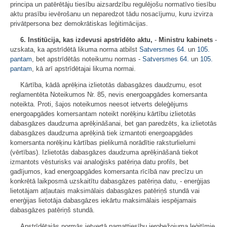
principa un patērētāju tiesību aizsardzību regulējošu normatīvo tiesību
aktu prasību ievērošanu un neparedzot tādu nosacījumu, kuru izvirza
privātpersona bez demokrātiskas leģitimācijas.
6. Institūcija, kas izdevusi apstrīdēto aktu,
-
Ministru kabinets
-
uzskata, ka apstrīdētā likuma norma atbilst
Satversmes
64.
un
105.
pantam
, bet apstrīdētās noteikumu normas -
Satversmes
64.
un
105.
pantam
, kā arī apstrīdētajai likuma normai.
Kārtība, kādā aprēķina izlietotās dabasgāzes daudzumu, esot
reglamentēta Noteikumos Nr. 85, nevis energoapgādes komersanta
noteikta. Proti, šajos noteikumos neesot ietverts deleģējums
energoapgādes komersantam noteikt norēķinu kārtību izlietotās
dabasgāzes daudzuma aprēķināšanai, bet gan paredzēts, ka izlietotās
dabasgāzes daudzuma aprēķinā tiek izmantoti energoapgādes
komersanta norēķinu kārtības pielikumā norādītie raksturlielumi
(vērtības). Izlietotās dabasgāzes daudzuma aprēķināšanā tiekot
izmantots vēsturisks vai analoģisks patēriņa datu profils, bet
gadījumos, kad energoapgādes komersanta rīcībā nav precīzu un
konkrētā laikposmā uzskaitītu dabasgāzes patēriņa datu, - enerģijas
lietotājam atļautais maksimālais dabasgāzes patēriņš stundā vai
enerģijas lietotāja dabasgāzes iekārtu maksimālais iespējamais
dabasgāzes patēriņš stundā.
Apstrīdētajās normās ietvertā pamattiesību ierobežojuma leģitīmie