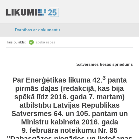
Darbības ar dokumentu
Tiesību akts:
spēkā esošs
Satversmes tiesas spriedums
3
Par
Enerģētikas likuma
42.
panta
pirmās daļas (redakcijā, kas bija
spēkā līdz 2016. gada 7. martam)
atbilstību
Latvijas Republikas
Satversmes
64.
un
105.
pantam un
Ministru kabineta 2016. gada
9. februāra noteikumu Nr. 85
"
Dabasgāzes piegādes un lietošanas