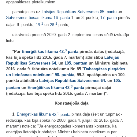
apgabaltiesas pieteikumiem,
pamatojoties uz
Latvijas Republikas Satversmes
85. pantu
un
Satversmes tiesas likuma
16. panta
1. un 3. punktu,
17. panta
pirmās
1
1
daļas 9. punktu,
19.
un
28.
pantu,
rakstveida procesā 2020. gada 2. septembra tiesas sēdē izskatīja
lietu
3
"Par
Enerģētikas likuma
42.
panta
pirmās daļas (redakcijā,
kas bija spēkā līdz 2016. gada 7. martam) atbilstību
Latvijas
Republikas Satversmes
64.
un
105. pantam
un Ministru kabineta
2016. gada 9. februāra noteikumu Nr. 85 "
Dabasgāzes piegādes
un lietošanas noteikumi
"
98. punkta
, 99.2. apakšpunkta un 100.
punkta atbilstību
Latvijas Republikas Satversmes
64.
un
105.
3
pantam
un
Enerģētikas likuma
42.
panta
pirmajai daļai
(redakcijā, kas bija spēkā līdz 2016. gada 7. martam)"
.
Konstatējošā daļa
3
1.
Enerģētikas likuma
42.
panta
pirmā daļa (šeit un turpmāk -
redakcijā, kas bija spēkā no 2008. gada 4. jūlija līdz 2016. gada 7.
martam) noteica: "Ja energoapgādes komersants konstatē, ka
enerģijas lietotājs ir pārkāpis Ministru kabineta noteikumus par