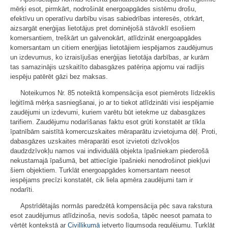
mērķi esot, pirmkārt, nodrošināt energoapgādes sistēmu drošu,
efektīvu un operatīvu darbību visas sabiedrības interesēs, otrkārt,
aizsargāt enerģijas lietotājus pret dominējošā stāvoklī esošiem
komersantiem, treškārt un galvenokārt, atlīdzināt energoapgādes
komersantam un citiem enerģijas lietotājiem iespējamos zaudējumus
un izdevumus, ko izraisījušas enerģijas lietotāja darbības, ar kurām
tas samazinājis uzskaitīto dabasgāzes patēriņa apjomu vai radījis
iespēju patērēt gāzi bez maksas.
Noteikumos Nr. 85 noteiktā kompensācija esot piemērots līdzeklis
leģitīmā mērķa sasniegšanai, jo ar to tiekot atlīdzināti visi iespējamie
zaudējumi un izdevumi, kuriem varētu būt ietekme uz dabasgāzes
tarifiem. Zaudējumu nodarīšanas faktu esot grūti konstatēt ar tīkla
īpatnībām saistītā komercuzskaites mēraparātu izvietojuma dēļ. Proti,
dabasgāzes uzskaites mēraparāti esot izvietoti dzīvokļos
daudzdzīvokļu namos vai individuālā objekta īpašniekam piederošā
nekustamajā īpašumā, bet attiecīgie īpašnieki nenodrošinot piekļuvi
šiem objektiem. Turklāt energoapgādes komersantam neesot
iespējams precīzi konstatēt, cik liela apmēra zaudējumi tam ir
nodarīti.
Apstrīdētajās normās paredzētā kompensācija pēc sava rakstura
esot zaudējumus atlīdzinoša, nevis sodoša, tāpēc neesot pamata to
vērtēt kontekstā ar
Civillikumā
ietverto līgumsoda regulējumu. Turklāt