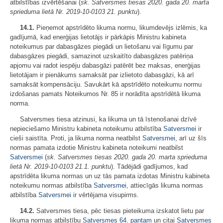
atbilstības izvērtēšanai (
sk. Satversmes tiesas 2020. gada 20. marta
sprieduma lietā Nr. 2019-10-0103 21. punktu
).
14.1.
Pieņemot apstrīdēto likuma normu, likumdevējs izlēmis, ka
gadījumā, kad enerģijas lietotājs ir pārkāpis Ministru kabineta
noteikumus par dabasgāzes piegādi un lietošanu vai līgumu par
dabasgāzes piegādi, samazinot uzskaitīto dabasgāzes patēriņa
apjomu vai radot iespēju dabasgāzi patērēt bez maksas, enerģijas
lietotājam ir pienākums samaksāt par izlietoto dabasgāzi, kā arī
samaksāt kompensāciju. Savukārt kā apstrīdēto noteikumu normu
izdošanas pamats Noteikumos Nr. 85 ir norādīta apstrīdētā likuma
norma.
Satversmes tiesa atzinusi, ka likuma un tā īstenošanai dzīvē
nepieciešamo Ministru kabineta noteikumu atbilstība
Satversmei
ir
cieši saistīta. Proti, ja likuma norma neatbilst
Satversmei
, arī uz šīs
normas pamata izdotie Ministru kabineta noteikumi neatbilst
Satversmei
(
sk. Satversmes tiesas 2020. gada 20. marta sprieduma
lietā Nr. 2019‑10‑0103 21.1. punktu
). Tādējādi gadījumos, kad
apstrīdēta likuma normas un uz tās pamata izdotas Ministru kabineta
noteikumu normas atbilstība
Satversmei
, attiecīgās likuma normas
atbilstība
Satversmei
ir vērtējama visupirms.
14.2.
Satversmes tiesa, pēc tiesas pieteikuma izskatot lietu par
likuma normas atbilstību
Satversmes
64. pantam
un citai
Satversmes