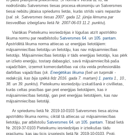
nodrošinātu Satversmes tiesas procesa ekonomiju un Satversmes
tiesai nebūtu jātaisa spriedums lietās, kurās strīds vairs nepastāv
(
sal. sk. Satversmes tiesas 2007. gada 12. jūnija lēmuma par
tiesvedības izbeigšanu lietā Nr. 2007-06-03 11.2. punktu
).
Vairākas Pieteikumu iesniedzējas ir lūgušas atzīt apstrīdēto
likuma normu par neatbilstošu
Satversmes
64.
un
105. pantam
.
Apstrīdētā likuma norma attiecas uz enerģijas lietotājiem:
mājsaimniecības lietotāju un lietotāju, kas nav mājsaimniecības
lietotājs. Mājsaimniecības lietotājs ir tāds enerģijas lietotājs, kas pērk
un izlieto enerģiju, tostarp dabasgāzi, savā mājsaimniecībā paša
vajadzībām, izņemot komercdarbības vai cita veida profesionālās
darbības vajadzības (
sk.
Enerģētikas likuma
(šeit un turpmāk -
redakcijā, kas bija spēkā līdz 2016. gada 7. martam)
1. panta
1., 10.,
38. un 39. punktu
). Pieteikumu iesniedzēju izskatīšanā ir civillietas,
kurās celtas prasības gan pret enerģijas lietotājiem, kas ir
mājsaimniecības lietotāji, gan pret enerģijas lietotājiem, kas nav
mājsaimniecības lietotāji.
Ar spriedumu lietā Nr. 2019-10-0103 Satversmes tiesa atzina
apstrīdēto likuma normu, ciktāl tā attiecas uz mājsaimniecības
lietotāju, par atbilstošu
Satversmes
64.
un
105. pantam
. Tātad lietā
Nr. 2019-37-0103 Pieteikumu iesniedzējas ir izteikušas tādu
prasījumu, kas jau ticis izspriests lietā Nr. 2019-10-0103. Proti,