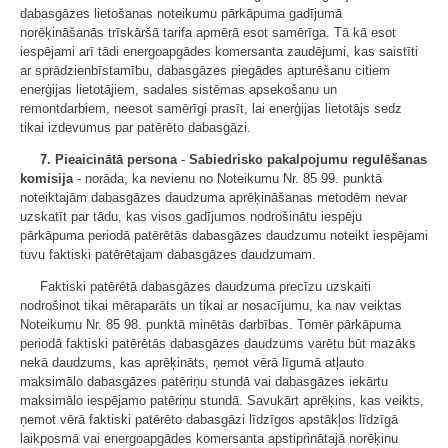
dabasgāzes lietošanas noteikumu pārkāpuma gadījumā
norēķināšanās trīskāršā tarifa apmērā esot samērīga. Tā kā esot
iespējami arī tādi energoapgādes komersanta zaudējumi, kas saistīti
ar sprādzienbīstamību, dabasgāzes piegādes apturēšanu citiem
enerģijas lietotājiem, sadales sistēmas apsekošanu un
remontdarbiem, neesot samērīgi prasīt, lai enerģijas lietotājs sedz
tikai izdevumus par patērēto dabasgāzi.
7. Pieaicinātā persona
-
Sabiedrisko pakalpojumu regulēšanas
komisija
- norāda, ka nevienu no Noteikumu Nr. 85 99. punktā
noteiktajām dabasgāzes daudzuma aprēķināšanas metodēm nevar
uzskatīt par tādu, kas visos gadījumos nodrošinātu iespēju
pārkāpuma periodā patērētās dabasgāzes daudzumu noteikt iespējami
tuvu faktiski patērētajam dabasgāzes daudzumam.
Faktiski patērētā dabasgāzes daudzuma precīzu uzskaiti
nodrošinot tikai mēraparāts un tikai ar nosacījumu, ka nav veiktas
Noteikumu Nr. 85 98. punktā minētās darbības. Tomēr pārkāpuma
periodā faktiski patērētās dabasgāzes daudzums varētu būt mazāks
nekā daudzums, kas aprēķināts, ņemot vērā līgumā atļauto
maksimālo dabasgāzes patēriņu stundā vai dabasgāzes iekārtu
maksimālo iespējamo patēriņu stundā. Savukārt aprēķins, kas veikts,
ņemot vērā faktiski patērēto dabasgāzi līdzīgos apstākļos līdzīgā
laikposmā vai energoapgādes komersanta apstiprinātajā norēķinu