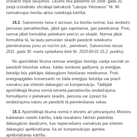
izskatīts trijos lasījumos. Likums tika pieņemts un 2008. gada 20.
jūnijā izsludināts oficiālajā laikrakstā "Latvijas Vēstnesis" Nr. 96
normatīvajos tiesību aktos noteiktajā kārtībā.
18.2.
Satversmes tiesa ir atzinusi, ka tiesību normai, kas ierobežo
personas pamattiesības, jābūt gan saprotamai, gan paredzamai. Proti,
normai jābūt formulētai pietiekami precīzi un skaidri. Normai jābūt
formulētai tā, lai ļautu personām skaidri paredzēt noteikumu
piemērošanas jomu un nozīmi (
sk., piemēram, Satversmes tiesas
2011. gada 30. marta sprieduma lietā Nr. 2010-60-01 15.2. punktu
).
No apstrīdētās likuma normas enerģijas lietotājs varēja secināt un
paredzēt tiesiskās sekas, kādas iestāsies gadījumā, ja enerģijas
lietotājs būs pārkāpis dabasgāzes lietošanas noteikumus. Proti,
energoapgādes komersants no šāda enerģijas lietotāja var prasīt
samaksu par izlietoto dabasgāzi un kompensāciju. Tādējādi
apstrīdētajā likuma normā ietvertā pamattiesību ierobežojuma
formulējums ir pietiekami skaidrs, persona var izprast šā
ierobežojuma saturu un paredzēt tā piemērošanas sekas.
18.3.
Apstrīdētajā likuma normā ir ietverts arī pilnvarojums Ministru
kabinetam noteikt kārtību, kādā nosakāms faktiski patērētās
dabasgāzes daudzums, kas nepieciešams samaksas par izlietoto
dabasgāzi aprēķināšanai, kā arī kompensācijas apmēra
aprēķināšanas kārtību.