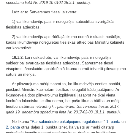
sprieduma lietā Nr. 2019-10-0103 25.3.1. punktu
).
Līdz ar to Satversmes tiesai jāizvērtē:
1) vai likumdevējs pats ir noregulējis sabiedrībai svarīgākās
tiesiskās attiecības;
2) vai likumdevējs apstrīdētajā likuma normā ir skaidri norādījis,
kādas likumdevēja noregulētas tiesiskās attiecības Ministru kabinets
var konkretizēt.
18.3.2.
Lai noskaidrotu, vai likumdevējs pats ir noregulējis
sabiedrībai svarīgākās tiesiskās attiecības, Satversmes tiesai
visupirms jānoskaidro apstrīdētajā likuma normā ietvertā pilnvarojuma
saturs un mērķis.
Ar pilnvarojuma mērķi saprot to, ko likumdevējs centies panākt,
piešķirot Ministru kabinetam tiesības noregulēt kādu jautājumu. Ar
likumdevēja doto pilnvarojumu izpildvarai jāsaprot ne tikai viena
konkrēta lakoniska tiesību norma, bet paša likuma būtība un mērķi
tiesību sistēmas ietvarā (
sk., piemēram, Satversmes tiesas 2017.
gada 19. decembra sprieduma lietā Nr. 2017-02-03 18.1.1. punktu
).
No likuma "
Par sabiedrisko pakalpojumu regulatoriem
"
1. panta
un
2. panta
otrās daļas 1. punkta izriet, ka valsts ar mērķi citstarp
nodrošināt iespēju saņemt nepārtrauktus, drošus un kvalitatīvus