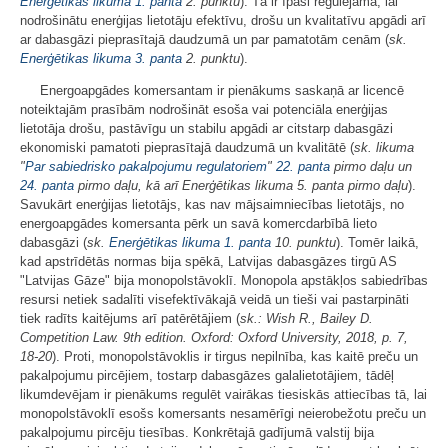
Enerģētikas likuma
1. panta
2. punktu
). Tā ir īpaši regulējama, lai
nodrošinātu enerģijas lietotāju efektīvu, drošu un kvalitatīvu apgādi arī
ar dabasgāzi pieprasītajā daudzumā un par pamatotām cenām (
sk.
Enerģētikas likuma
3. panta
2. punktu
).
Energoapgādes komersantam ir pienākums saskaņā ar licencē
noteiktajām prasībām nodrošināt esoša vai potenciāla enerģijas
lietotāja drošu, pastāvīgu un stabilu apgādi ar citstarp dabasgāzi
ekonomiski pamatoti pieprasītajā daudzumā un kvalitātē (
sk. likuma
"
Par sabiedrisko pakalpojumu regulatoriem
"
22. panta
pirmo daļu un
24. panta
pirmo daļu, kā arī
Enerģētikas likuma 5. panta pirmo daļu
).
Savukārt enerģijas lietotājs, kas nav mājsaimniecības lietotājs, no
energoapgādes komersanta pērk un savā komercdarbībā lieto
dabasgāzi (
sk.
Enerģētikas likuma
1. panta
10. punktu
). Tomēr laikā,
kad apstrīdētās normas bija spēkā, Latvijas dabasgāzes tirgū AS
"Latvijas Gāze" bija monopolstāvoklī. Monopola apstākļos sabiedrības
resursi netiek sadalīti visefektīvākajā veidā un tieši vai pastarpināti
tiek radīts kaitējums arī patērētājiem (
sk.: Wish R., Bailey D.
Competition Law. 9th edition. Oxford: Oxford University, 2018, p. 7,
18-20
). Proti, monopolstāvoklis ir tirgus nepilnība, kas kaitē preču un
pakalpojumu pircējiem, tostarp dabasgāzes galalietotājiem, tādēļ
likumdevējam ir pienākums regulēt vairākas tiesiskās attiecības tā, lai
monopolstāvoklī esošs komersants nesamērīgi neierobežotu preču un
pakalpojumu pircēju tiesības. Konkrētajā gadījumā valstij bija