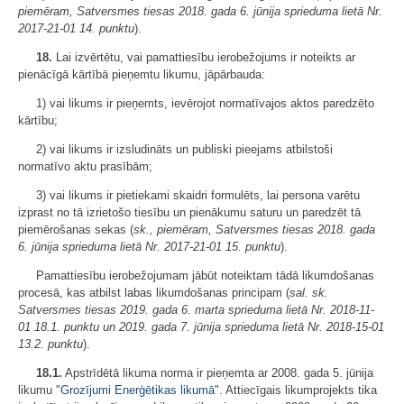
piemēram, Satversmes tiesas 2018. gada 6. jūnija sprieduma lietā Nr.
2017-21-01 14. punktu
).
18.
Lai izvērtētu, vai pamattiesību ierobežojums ir noteikts ar
pienācīgā kārtībā pieņemtu likumu, jāpārbauda:
1) vai likums ir pieņemts, ievērojot normatīvajos aktos paredzēto
kārtību;
2) vai likums ir izsludināts un publiski pieejams atbilstoši
normatīvo aktu prasībām;
3) vai likums ir pietiekami skaidri formulēts, lai persona varētu
izprast no tā izrietošo tiesību un pienākumu saturu un paredzēt tā
piemērošanas sekas (
sk., piemēram, Satversmes tiesas 2018. gada
6. jūnija sprieduma lietā Nr. 2017-21-01 15. punktu
).
Pamattiesību ierobežojumam jābūt noteiktam tādā likumdošanas
procesā, kas atbilst labas likumdošanas principam (
sal. sk.
Satversmes tiesas 2019. gada 6. marta sprieduma lietā Nr. 2018-11-
01 18.1. punktu un 2019. gada 7. jūnija sprieduma lietā Nr. 2018-15-01
13.2. punktu
).
18.1.
Apstrīdētā likuma norma ir pieņemta ar 2008. gada 5. jūnija
likumu "
Grozījumi Enerģētikas likumā
". Attiecīgais likumprojekts tika