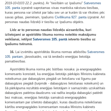
2019-10-0103 22.2. punktu
). Ar "tiesībām uz īpašumu"
Satversmes
105. panta
izpratnē saprotamas visas mantiska rakstura tiesības,
kuras persona var izlietot par labu sev un ar kurām tā var rīkoties pēc
savas gribas, piemēram, īpašums
Civillikuma
927. panta
izpratnē. Arī
personas naudas līdzekļi ir tiesību uz īpašumu objekts.
Līdz ar to personas naudas līdzekļu aizsardzība, kuri
izlietojami ar apstrīdēto likuma normu noteikto maksājumu
veikšanai, ietilpst
Satversmes
105. pantā
ietverto tiesību uz
īpašumu tvērumā.
16.
Lai izvērtētu apstrīdētās likuma normas atbilstību
Satversmes
105. pantam
, jānoskaidro, vai tā ierobežo enerģijas lietotāja
pamattiesības.
Apstrīdētā likuma norma pēc būtības nosaka: ja energoapgādes
komersants konstatē, ka enerģijas lietotājs pārkāpis Ministru kabineta
noteikumus par dabasgāzes piegādi un lietošanu vai līgumu par
dabasgāzes piegādi (turpmāk - dabasgāzes lietošanas noteikumi) un
šā pārkāpuma rezultātā enerģijas lietotājam ir samazināts uzskaitītais
dabasgāzes patēriņa daudzums vai radīta iespēja dabasgāzi patērēt
bez maksas, enerģijas lietotājs samaksā energoapgādes
komersantam par izlietoto dabasgāzi, kuras daudzuma noteikšanas
kārtību energoapgādes komersantam nosaka Ministru kabinets