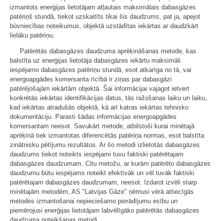
izmantots enerģijas lietotājam atļautais maksimālais dabasgāzes
patēriņš stundā, tiekot uzskaitīts tikai šis daudzums, pat ja, apejot
būvniecības noteikumus, objektā uzstādītas iekārtas ar daudzkārt
lielāku patēriņu.
Patērētās dabasgāzes daudzuma aprēķināšanas metode, kas
balstīta uz enerģijas lietotāja dabasgāzes iekārtu maksimāli
iespējamo dabasgāzes patēriņu stundā, esot atkarīga no tā, vai
energoapgādes komersanta rīcībā ir ziņas par dabasgāzi
patērējošajām iekārtām objektā. Šai informācijai vajagot ietvert
konkrētās iekārtas identifikācijas datus, tās ražošanas laiku un laiku,
kad iekārtas atradušās objektā, kā arī katras iekārtas tehnisko
dokumentāciju. Parasti šādas informācijas energoapgādes
komersantam neesot. Savukārt metode, atbilstoši kurai minētajā
aprēķinā tiek izmantotas diferencētās patēriņa normas, esot balstīta
zinātnisku pētījumu rezultātos. Ar šo metodi izlietotās dabasgāzes
daudzums tiekot noteikts iespējami tuvu faktiski patērētajam
dabasgāzes daudzumam. Citu metožu, ar kurām patērēto dabasgāzes
daudzumu būtu iespējams noteikt efektīvāk un vēl tuvāk faktiski
patērētajam dabasgāzes daudzumam, neesot. Izdarot izvēli starp
minētajām metodēm, AS "Latvijas Gāze" ņēmusi vērā attiecīgās
metodes izmantošanai nepieciešamo pierādījumu esību un
piemērojusi enerģijas lietotājam labvēlīgāko patērētās dabasgāzes
daudzuma noteikšanas metodi.