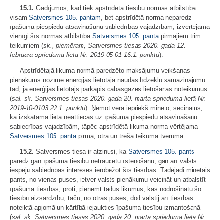
15.1.
Gadījumos, kad tiek apstrīdēta tiesību normas atbilstība
visam
Satversmes
105. pantam
, bet apstrīdētā norma neparedz
īpašuma piespiedu atsavināšanu sabiedrības vajadzībām, izvērtējama
vienīgi šīs normas atbilstība
Satversmes
105. panta
pirmajiem trim
teikumiem (
sk., piemēram, Satversmes tiesas 2020. gada 12.
februāra sprieduma lietā Nr. 2019-05-01 16.1. punktu
).
Apstrīdētajā likuma normā paredzēto maksājumu veikšanas
pienākums nozīmē enerģijas lietotāja naudas līdzekļu samazinājumu
tad, ja enerģijas lietotājs pārkāpis dabasgāzes lietošanas noteikumus
(
sal. sk. Satversmes tiesas
2020. gada 20. marta sprieduma lietā Nr.
2019-10-0103 22.1. punktu
). Ņemot vērā iepriekš minēto, secināms,
ka izskatāmā lieta neattiecas uz īpašuma piespiedu atsavināšanu
sabiedrības vajadzībām, tāpēc apstrīdētā likuma norma vērtējama
Satversmes
105. panta
pirmā, otrā un trešā teikuma tvērumā.
15.2.
Satversmes tiesa ir atzinusi, ka
Satversmes
105. pants
paredz gan īpašuma tiesību netraucētu īstenošanu, gan arī valsts
iespēju sabiedrības interesēs ierobežot šīs tiesības. Tādējādi minētais
pants, no vienas puses, ietver valsts pienākumu veicināt un atbalstīt
īpašuma tiesības, proti, pieņemt tādus likumus, kas nodrošinātu šo
tiesību aizsardzību, taču, no otras puses, dod valstij arī tiesības
noteiktā apjomā un kārtībā iejaukties īpašuma tiesību izmantošanā
(
sal. sk. Satversmes tiesas 2020. gada 20. marta sprieduma lietā Nr.