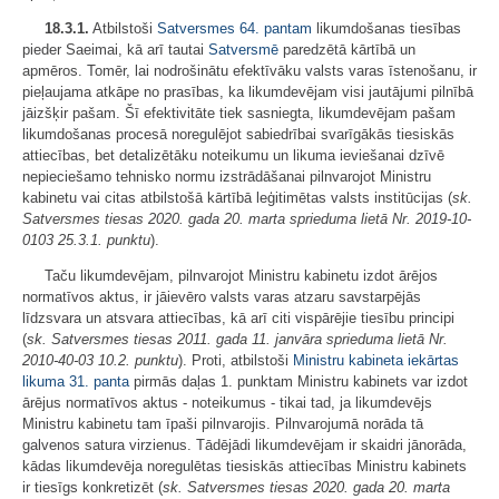
18.3.1.
Atbilstoši
Satversmes
64. pantam
likumdošanas tiesības
pieder Saeimai, kā arī tautai
Satversmē
paredzētā kārtībā un
apmēros. Tomēr, lai nodrošinātu efektīvāku valsts varas īstenošanu, ir
pieļaujama atkāpe no prasības, ka likumdevējam visi jautājumi pilnībā
jāizšķir pašam. Šī efektivitāte tiek sasniegta, likumdevējam pašam
likumdošanas procesā noregulējot sabiedrībai svarīgākās tiesiskās
attiecības, bet detalizētāku noteikumu un likuma ieviešanai dzīvē
nepieciešamo tehnisko normu izstrādāšanai pilnvarojot Ministru
kabinetu vai citas atbilstošā kārtībā leģitimētas valsts institūcijas (
sk.
Satversmes tiesas 2020. gada 20. marta sprieduma lietā Nr. 2019-10-
0103 25.3.1. punktu
).
Taču likumdevējam, pilnvarojot Ministru kabinetu izdot ārējos
normatīvos aktus, ir jāievēro valsts varas atzaru savstarpējās
līdzsvara un atsvara attiecības, kā arī citi vispārējie tiesību principi
(
sk. Satversmes tiesas 2011. gada 11. janvāra sprieduma lietā Nr.
2010-40-03 10.2. punktu
). Proti, atbilstoši
Ministru kabineta iekārtas
likuma
31. panta
pirmās daļas 1. punktam Ministru kabinets var izdot
ārējus normatīvos aktus - noteikumus - tikai tad, ja likumdevējs
Ministru kabinetu tam īpaši pilnvarojis. Pilnvarojumā norāda tā
galvenos satura virzienus. Tādējādi likumdevējam ir skaidri jānorāda,
kādas likumdevēja noregulētas tiesiskās attiecības Ministru kabinets
ir tiesīgs konkretizēt (
sk. Satversmes tiesas 2020. gada 20. marta