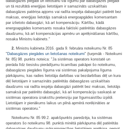
dabasgāzes piegādi un lietošanu vai līgumu par dabasgāzes piegādi
un tā rezultātā enerģijas lietotājam ir samazināts uzskaitītais
dabasgāzes patēriņa apjoms vai radīta iespēja dabasgāzi patērēt bez
maksas, enerģijas lietotājs samaksā energoapgādes komersantam
par izlietoto dabasgāzi, kā arī kompensāciju. Kārtību, kādā
energoapgādes komersants nosaka faktiski patērētās dabasgāzes
daudzumu, kā arī kompensācijas apmēru un aprēķināšanas kārtību,
nosaka Ministru kabinets."
2.
Ministru kabineta 2016. gada 9. februāra noteikumu Nr. 85
"
Dabasgāzes piegādes un lietošanas noteikumi
" (turpmāk - Noteikumi
Nr. 85) 98. punkts noteica: "Ja sistēmas operators konstatē un
pierāda līdz tiesisku pierādījumu ticamības pakāpei šo noteikumu,
dabasgāzes piegādes līguma vai sistēmas pakalpojuma līguma
pārkāpumu, kas radies lietotāja darbības vai bezdarbības dēļ un kura
dēļ lietotājam ir samazināts patērētās dabasgāzes uzskaitītais
daudzums vai radīta iespēja dabasgāzi patērēt bez maksas, lietotājs
samaksā par patērēto dabasgāzi, kā arī kompensāciju saskaņā ar
sistēmas operatora izrakstītu pretenziju par līgumsaistību izpildi.
Lietotājam ir pienākums laikus un pilnā apmērā norēķināties ar
sistēmas operatoru."
Noteikumu Nr. 85 99.2. apakšpunkts paredzēja, ka sistēmas
operators šo noteikumu 98. punktā minētā pārkāpuma dēļ patērētās
dabasgāzes daudzumu mājsaimniecības lietotājiem aprēķina, ņemot