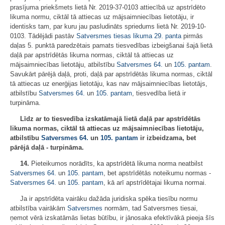
prasījuma priekšmets lietā Nr. 2019-37-0103 attiecībā uz apstrīdēto
likuma normu, ciktāl tā attiecas uz mājsaimniecības lietotāju, ir
identisks tam, par kuru jau pasludināts spriedums lietā Nr. 2019-10-
0103. Tādējādi pastāv
Satversmes tiesas likuma
29. panta
pirmās
daļas 5. punktā paredzētais pamats tiesvedības izbeigšanai šajā lietā
daļā par apstrīdētās likuma normas, ciktāl tā attiecas uz
mājsaimniecības lietotāju, atbilstību
Satversmes
64.
un
105. pantam
.
Savukārt pārējā daļā, proti, daļā par apstrīdētās likuma normas, ciktāl
tā attiecas uz enerģijas lietotāju, kas nav mājsaimniecības lietotājs,
atbilstību
Satversmes
64.
un
105. pantam
, tiesvedība lietā ir
turpināma.
Līdz ar to tiesvedība izskatāmajā lietā daļā par apstrīdētās
likuma normas, ciktāl tā attiecas uz mājsaimniecības lietotāju,
atbilstību
Satversmes
64.
un
105. pantam
ir izbeidzama, bet
pārējā daļā - turpināma.
14.
Pieteikumos norādīts, ka apstrīdētā likuma norma neatbilst
Satversmes
64.
un
105. pantam
, bet apstrīdētās noteikumu normas -
Satversmes
64.
un
105. pantam
, kā arī apstrīdētajai likuma normai.
Ja ir apstrīdēta vairāku dažāda juridiska spēka tiesību normu
atbilstība vairākām
Satversmes
normām, tad Satversmes tiesai,
ņemot vērā izskatāmās lietas būtību, ir jānosaka efektīvākā pieeja šīs