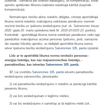
(turpmāk - samaksa par izlietoto dabasgāzi), un kompensāciju, kuras
apmērs aprēķināts Ministru kabineta noteiktajā kārtībā (turpmāk -
kompensācija).
Normatīvajos tiesību aktos noteikts obligāta, citstarp apstrīdētajā
likuma normā noteiktā, maksājuma veikšanas pienākums vienmēr
nozīmē tiesību uz īpašumu ierobežojumu (
sal. sk. Satversmes tiesas
2020. gada 20. marta sprieduma lietā Nr. 2019-10-0103 23. punktu
).
Konkrētāk - apstrīdētajā likuma normā noteiktais pienākums veikt tajā
paredzētos maksājumus aizskar personas īpašumu, proti, samazina
tās naudas līdzekļu apmēru, un tādējādi apstrīdētā likuma norma
ietver īpašuma tiesību ierobežojumu
Satversmes
105. panta
izpratnē.
Līdz ar to apstrīdētā likuma norma ierobežo personas -
enerģija lietotāja, kas nav mājsaimniecības lietotājs, -
pamattiesības, kas ietvertas
Satversmes
105. pantā
.
17.
Lai izvērtētu
Satversmes
105. pantā
ietverto pamattiesību
ierobežojuma satversmību, jānoskaidro:
1) vai pamattiesību ierobežojums ir noteikts ar pienācīgā kārtībā
pieņemtu likumu;
2) vai šim ierobežojumam ir leģitīms mērķis;
3) vai šis ierobežojums ir samērīgs ar tā leģitīmo mērķi (
sk.,