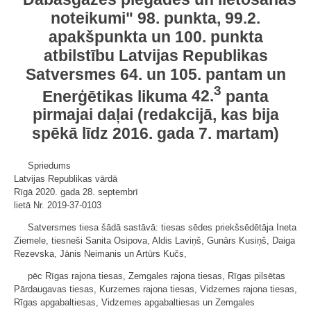
noteikumi
"
98. punkta
, 99.2.
apakšpunkta un 100. punkta
atbilstību
Latvijas Republikas
Satversmes
64.
un
105.
pantam un
3
Enerģētikas likuma
42.
panta
pirmajai daļai (redakcijā, kas bija
spēkā līdz 2016. gada 7. martam)
Spriedums
Latvijas Republikas vārdā
Rīgā 2020. gada 28. septembrī
lietā Nr. 2019-37-0103
Satversmes tiesa šādā sastāvā: tiesas sēdes priekšsēdētāja Ineta
Ziemele, tiesneši Sanita Osipova, Aldis Laviņš, Gunārs Kusiņš, Daiga
Rezevska, Jānis Neimanis un Artūrs Kučs,
pēc Rīgas rajona tiesas, Zemgales rajona tiesas, Rīgas pilsētas
Pārdaugavas tiesas, Kurzemes rajona tiesas, Vidzemes rajona tiesas,
Rīgas apgabaltiesas, Vidzemes apgabaltiesas un Zemgales