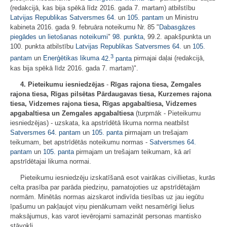
(redakcijā, kas bija spēkā līdz 2016. gada 7. martam) atbilstību
Latvijas Republikas Satversmes
64.
un
105. pantam
un Ministru
kabineta 2016. gada 9. februāra noteikumu Nr. 85 "
Dabasgāzes
piegādes un lietošanas noteikumi
"
98. punkta
, 99.2. apakšpunkta un
100. punkta atbilstību
Latvijas Republikas Satversmes
64.
un
105.
3
pantam
un
Enerģētikas likuma
42.
panta
pirmajai daļai (redakcijā,
kas bija spēkā līdz 2016. gada 7. martam)".
4. Pieteikumu iesniedzējas
-
Rīgas rajona tiesa, Zemgales
rajona tiesa, Rīgas pilsētas Pārdaugavas tiesa, Kurzemes rajona
tiesa, Vidzemes rajona tiesa, Rīgas apgabaltiesa, Vidzemes
apgabaltiesa un Zemgales apgabaltiesa
(turpmāk - Pieteikumu
iesniedzējas) - uzskata, ka apstrīdētā likuma norma neatbilst
Satversmes
64. pantam
un
105. panta
pirmajam un trešajam
teikumam, bet apstrīdētās noteikumu normas -
Satversmes
64.
pantam
un
105. panta
pirmajam un trešajam teikumam, kā arī
apstrīdētajai likuma normai.
Pieteikumu iesniedzēju izskatīšanā esot vairākas civillietas, kurās
celta prasība par parāda piedziņu, pamatojoties uz apstrīdētajām
normām. Minētās normas aizskarot indivīda tiesības uz jau iegūtu
īpašumu un pakļaujot viņu pienākumam veikt nesamērīgi lielus
maksājumus, kas varot ievērojami samazināt personas mantisko
stāvokli.