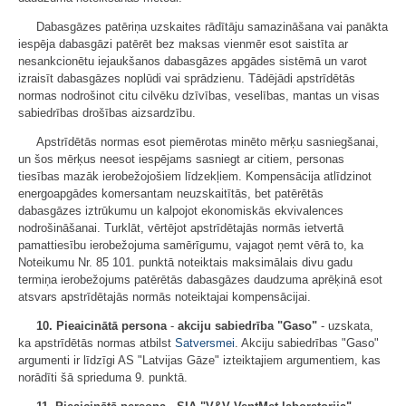
Dabasgāzes patēriņa uzskaites rādītāju samazināšana vai panākta
iespēja dabasgāzi patērēt bez maksas vienmēr esot saistīta ar
nesankcionētu iejaukšanos dabasgāzes apgādes sistēmā un varot
izraisīt dabasgāzes noplūdi vai sprādzienu. Tādējādi apstrīdētās
normas nodrošinot citu cilvēku dzīvības, veselības, mantas un visas
sabiedrības drošības aizsardzību.
Apstrīdētās normas esot piemērotas minēto mērķu sasniegšanai,
un šos mērķus neesot iespējams sasniegt ar citiem, personas
tiesības mazāk ierobežojošiem līdzekļiem. Kompensācija atlīdzinot
energoapgādes komersantam neuzskaitītās, bet patērētās
dabasgāzes iztrūkumu un kalpojot ekonomiskās ekvivalences
nodrošināšanai. Turklāt, vērtējot apstrīdētajās normās ietvertā
pamattiesību ierobežojuma samērīgumu, vajagot ņemt vērā to, ka
Noteikumu Nr. 85 101. punktā noteiktais maksimālais divu gadu
termiņa ierobežojums patērētās dabasgāzes daudzuma aprēķinā esot
atsvars apstrīdētajās normās noteiktajai kompensācijai.
10. Pieaicinātā persona
-
akciju sabiedrība "Gaso"
- uzskata,
ka apstrīdētās normas atbilst
Satversmei
. Akciju sabiedrības "Gaso"
argumenti ir līdzīgi AS "Latvijas Gāze" izteiktajiem argumentiem, kas
norādīti šā sprieduma 9. punktā.