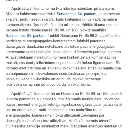
Apstrīdētajā likuma normā likumdevēja noteiktais pilnvarojums
Ministru kabinetam neatbilstot
Satversmes
64. pantam
, jo tas neesot
skaidrs, proti, neesot skaidrs, kāds kaitējums un uz kāda pamata ir
kompensējams. Tas nozīmējot, ka arī uz apstrīdētās likuma normas
pamata izdoto Noteikumu Nr. 85 98. un 100. punkts neatbilst
Satversmes
64. pantam
. Turklāt Noteikumu Nr. 85 99.2. apakšpunkts
pārdeleģējot energoapgādes komersantam faktiski patērētās
dabasgāzes daudzuma noteikšanu atbilstoši paša energoapgādes
komersanta apstiprinātajām dabasgāzes diferencētā patēriņa normām.
Ar apstrīdētajām noteikumu normām konkretizētais kompensācijas
maksājums esot pielīdzināms neproporcionāli lielam līgumsodam. Šīs
normas esot pretrunā arī ar vienu no civiltiesisko attiecību regulējuma
pamatprincipiem - ekvivalences nodrošināšanas principu, kas
nepieļauj kāda civiltiesisko attiecību dalībnieka pārmērīgu
iedzīvošanos uz citu šo attiecību dalībnieku rēķina.
Apstrīdētajā likuma normā un Noteikumu Nr. 85 98. un 100. punktā
ietvertā pamattiesību ierobežojuma leģitīmais mērķis esot, no vienas
puses, novērst enerģijas lietotāja iejaukšanos gāzes patēriņa uzskaitē
un, no otras puses, radīt mehānismu, kas nodrošina to, lai
energoapgādes komersantam tiktu atlīdzināti zaudējumi par
dabasgāzes lietošanu bez atlīdzības. Minētajās normās ietvertā
civiltiesiskā sankcija sasniedzot mērķi disciplinēt enerģijas lietotāju un