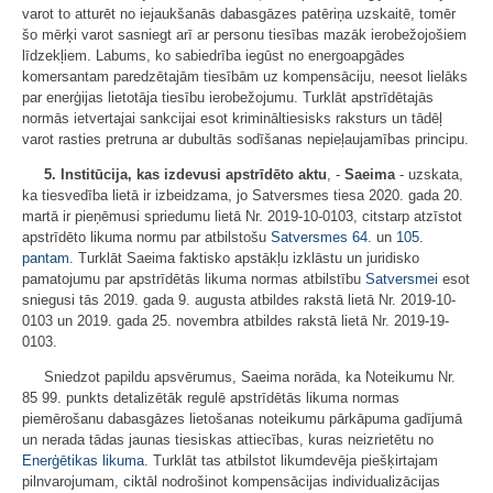
varot to atturēt no iejaukšanās dabasgāzes patēriņa uzskaitē, tomēr
šo mērķi varot sasniegt arī ar personu tiesības mazāk ierobežojošiem
līdzekļiem. Labums, ko sabiedrība iegūst no energoapgādes
komersantam paredzētajām tiesībām uz kompensāciju, neesot lielāks
par enerģijas lietotāja tiesību ierobežojumu. Turklāt apstrīdētajās
normās ietvertajai sankcijai esot krimināltiesisks raksturs un tādēļ
varot rasties pretruna ar dubultās sodīšanas nepieļaujamības principu.
5. Institūcija, kas izdevusi apstrīdēto aktu
, -
Saeima
- uzskata,
ka tiesvedība lietā ir izbeidzama, jo Satversmes tiesa 2020. gada 20.
martā ir pieņēmusi spriedumu lietā Nr. 2019-10-0103, citstarp atzīstot
apstrīdēto likuma normu par atbilstošu
Satversmes
64.
un
105.
pantam
. Turklāt Saeima faktisko apstākļu izklāstu un juridisko
pamatojumu par apstrīdētās likuma normas atbilstību
Satversmei
esot
sniegusi tās 2019. gada 9. augusta atbildes rakstā lietā Nr. 2019-10-
0103 un 2019. gada 25. novembra atbildes rakstā lietā Nr. 2019-19-
0103.
Sniedzot papildu apsvērumus, Saeima norāda, ka Noteikumu Nr.
85 99. punkts detalizētāk regulē apstrīdētās likuma normas
piemērošanu dabasgāzes lietošanas noteikumu pārkāpuma gadījumā
un nerada tādas jaunas tiesiskas attiecības, kuras neizrietētu no
Enerģētikas likuma
. Turklāt tas atbilstot likumdevēja piešķirtajam
pilnvarojumam, ciktāl nodrošinot kompensācijas individualizācijas