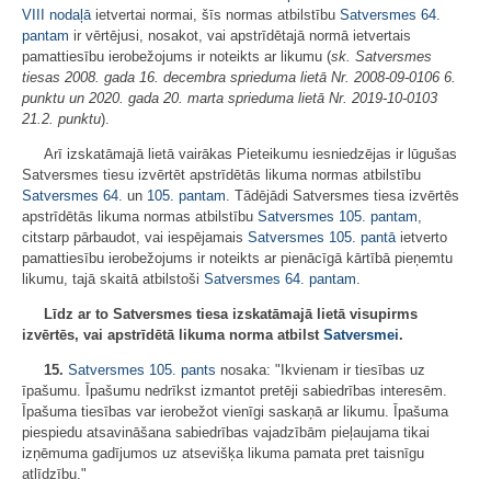
VIII nodaļā
ietvertai normai, šīs normas atbilstību
Satversmes
64.
pantam
ir vērtējusi, nosakot, vai apstrīdētajā normā ietvertais
pamattiesību ierobežojums ir noteikts ar likumu (
sk. Satversmes
tiesas 2008. gada 16. decembra sprieduma lietā Nr. 2008-09-0106 6.
punktu un 2020. gada 20. marta sprieduma lietā Nr. 2019-10-0103
21.2. punktu
).
Arī izskatāmajā lietā vairākas Pieteikumu iesniedzējas ir lūgušas
Satversmes tiesu izvērtēt apstrīdētās likuma normas atbilstību
Satversmes
64.
un
105. pantam
. Tādējādi Satversmes tiesa izvērtēs
apstrīdētās likuma normas atbilstību
Satversmes
105. pantam
,
citstarp pārbaudot, vai iespējamais
Satversmes
105. pantā
ietverto
pamattiesību ierobežojums ir noteikts ar pienācīgā kārtībā pieņemtu
likumu, tajā skaitā atbilstoši
Satversmes
64. pantam
.
Līdz ar to Satversmes tiesa izskatāmajā lietā visupirms
izvērtēs, vai apstrīdētā likuma norma atbilst
Satversmei
.
15.
Satversmes
105. pants
nosaka: "Ikvienam ir tiesības uz
īpašumu. Īpašumu nedrīkst izmantot pretēji sabiedrības interesēm.
Īpašuma tiesības var ierobežot vienīgi saskaņā ar likumu. Īpašuma
piespiedu atsavināšana sabiedrības vajadzībām pieļaujama tikai
izņēmuma gadījumos uz atsevišķa likuma pamata pret taisnīgu
atlīdzību."