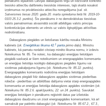
pienākums iejaukties Latvijas dabasgāzes tirgū un līdzsvarot konkrēto
tiesisko attiecību dalībnieku tiesiskās intereses, tajā skaitā nosakot
izņēmumus no privāttiesisko attiecību noregulējuma (
sal. sk.
Satversmes tiesas 2020. gada 20. marta sprieduma lietā Nr. 2019-10-
0103 25.3.2. punktu
). Šis pienākums ir no demokrātiskas tiesiskas
valsts pamatnormas atvasinātā sociāli atbildīgas valsts principa
konkretizācijas elements un vērsts uz valsts ilgtspējīgas attīstības
nodrošināšanu.
Dabasgāzes piegādes un lietošanas kārtību nosaka Ministru
1
kabinets (
sk.
Enerģētikas likuma
42.
panta
pirmo daļu
). Ministru
kabinets, kā pamatu norādot citstarp minēto likuma normu, ir izdevis
Noteikumus Nr. 85. Tie noteic, ka dabasgāzi enerģijas lietotājam
piegādā saskaņā ar šiem noteikumiem un energoapgādes komersanta
un enerģijas lietotāja noslēgto dabasgāzes piegādes līgumu vai
sistēmas pakalpojuma līgumu (
sk. Noteikumu Nr. 85 22. punktu
).
Energoapgādes komersants nodrošina enerģijas lietotājam
dabasgāzes piegādi līdz dabasgāzes apgādes sistēmas piederības
robežai - piederības un atbildības dalījuma vietai starp energoapgādes
komersanta un enerģijas lietotāja dabasgāzes apgādes sistēmām (
sk.
Noteikumu Nr. 85 2.6. apakšpunktu, 22. un 24. punktu
). Savukārt
enerģijas lietotājam ir pienākums reģistrēt datus par izlietotās
dabasgāzes daudzumu un ziņot energoapgādes komersantam, kā arī
samaksāt par patērēto dabasgāzi (
sk. Noteikumu Nr. 85 67.2., 67.3.,