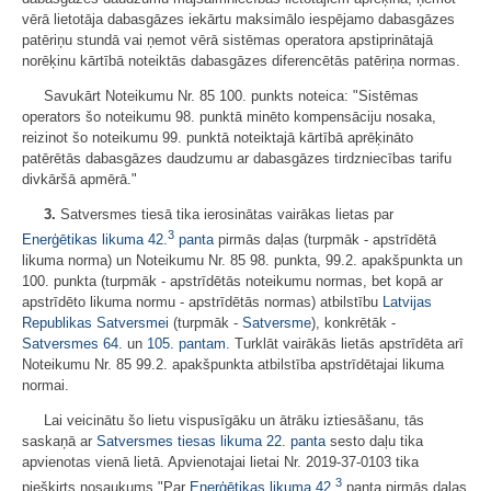
vērā lietotāja dabasgāzes iekārtu maksimālo iespējamo dabasgāzes
patēriņu stundā vai ņemot vērā sistēmas operatora apstiprinātajā
norēķinu kārtībā noteiktās dabasgāzes diferencētās patēriņa normas.
Savukārt Noteikumu Nr. 85 100. punkts noteica: "Sistēmas
operators šo noteikumu 98. punktā minēto kompensāciju nosaka,
reizinot šo noteikumu 99. punktā noteiktajā kārtībā aprēķināto
patērētās dabasgāzes daudzumu ar dabasgāzes tirdzniecības tarifu
divkāršā apmērā."
3.
Satversmes tiesā tika ierosinātas vairākas lietas par
3
Enerģētikas likuma
42.
panta
pirmās daļas (turpmāk - apstrīdētā
likuma norma) un Noteikumu Nr. 85 98. punkta, 99.2. apakšpunkta un
100. punkta (turpmāk - apstrīdētās noteikumu normas, bet kopā ar
apstrīdēto likuma normu - apstrīdētās normas) atbilstību
Latvijas
Republikas Satversmei
(turpmāk -
Satversme
), konkrētāk -
Satversmes
64.
un
105. pantam
. Turklāt vairākās lietās apstrīdēta arī
Noteikumu Nr. 85 99.2. apakšpunkta atbilstība apstrīdētajai likuma
normai.
Lai veicinātu šo lietu vispusīgāku un ātrāku iztiesāšanu, tās
saskaņā ar
Satversmes tiesas likuma
22. panta
sesto daļu tika
apvienotas vienā lietā. Apvienotajai lietai Nr. 2019-37-0103 tika
3
piešķirts nosaukums "Par
Enerģētikas likuma
42.
panta pirmās daļas