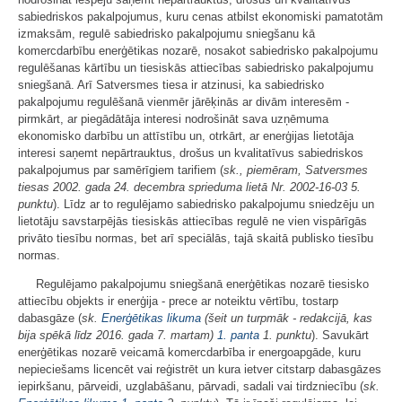
sabiedriskos pakalpojumus, kuru cenas atbilst ekonomiski pamatotām
izmaksām, regulē sabiedrisko pakalpojumu sniegšanu kā
komercdarbību enerģētikas nozarē, nosakot sabiedrisko pakalpojumu
regulēšanas kārtību un tiesiskās attiecības sabiedrisko pakalpojumu
sniegšanā. Arī Satversmes tiesa ir atzinusi, ka sabiedrisko
pakalpojumu regulēšanā vienmēr jārēķinās ar divām interesēm -
pirmkārt, ar piegādātāja interesi nodrošināt sava uzņēmuma
ekonomisko darbību un attīstību un, otrkārt, ar enerģijas lietotāja
interesi saņemt nepārtrauktus, drošus un kvalitatīvus sabiedriskos
pakalpojumus par samērīgiem tarifiem (
sk., piemēram, Satversmes
tiesas 2002. gada 24. decembra sprieduma lietā Nr. 2002-16-03 5.
punktu
). Līdz ar to regulējamo sabiedrisko pakalpojumu sniedzēju un
lietotāju savstarpējās tiesiskās attiecības regulē ne vien vispārīgās
privāto tiesību normas, bet arī speciālās, tajā skaitā publisko tiesību
normas.
Regulējamo pakalpojumu sniegšanā enerģētikas nozarē tiesisko
attiecību objekts ir enerģija - prece ar noteiktu vērtību, tostarp
dabasgāze (
sk.
Enerģētikas likuma
(šeit un turpmāk - redakcijā, kas
bija spēkā līdz 2016. gada 7. martam)
1. panta
1. punktu
). Savukārt
enerģētikas nozarē veicamā komercdarbība ir energoapgāde, kuru
nepieciešams licencēt vai reģistrēt un kura ietver citstarp dabasgāzes
iepirkšanu, pārveidi, uzglabāšanu, pārvadi, sadali vai tirdzniecību (
sk.