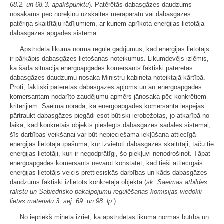
68.2. un 68.3. apakšpunktu
). Patērētās dabasgāzes daudzums
nosakāms pēc norēķinu uzskaites mēraparātu vai dabasgāzes
patēriņa skaitītāju rādījumiem, ar kuriem aprīkota enerģijas lietotāja
dabasgāzes apgādes sistēma.
Apstrīdētā likuma norma regulē gadījumus, kad enerģijas lietotājs
ir pārkāpis dabasgāzes lietošanas noteikumus. Likumdevējs izlēmis,
ka šādā situācijā energoapgādes komersants faktiski patērētās
dabasgāzes daudzumu nosaka Ministru kabineta noteiktajā kārtībā.
Proti, faktiski patērētās dabasgāzes apjoms un arī energoapgādes
komersantam nodarīto zaudējumu apmērs jānosaka pēc konkrētiem
kritērijiem. Saeima norāda, ka energoapgādes komersanta iespējas
pārtraukt dabasgāzes piegādi esot būtiski ierobežotas, jo atkarībā no
laika, kad konkrētais objekts pieslēgts dabasgāzes sadales sistēmai,
šīs darbības veikšanai var būt nepieciešama iekļūšana attiecīgā
enerģijas lietotāja īpašumā, kur izvietoti dabasgāzes skaitītāji, taču tie
enerģijas lietotāji, kuri ir negodprātīgi, šo piekļuvi nenodrošinot. Tāpat
energoapgādes komersants nevarot konstatēt, kad tieši attiecīgais
enerģijas lietotājs veicis prettiesiskās darbības un kāds dabasgāzes
daudzums faktiski izlietots konkrētajā objektā (
sk. Saeimas atbildes
rakstu un Sabiedrisko pakalpojumu regulēšanas komisijas viedokli
lietas materiālu 3. sēj. 69. un 98. lp.
).
No iepriekš minētā izriet, ka apstrīdētās likuma normas būtība un