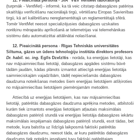
11. Pieaicinātā persona
-
SIA "V&V VentMet laboratorija"
(turpmāk - VentMet) - informē, ka tā veic citstarp dabasgāzes patēriņa
skaitītāju verificēšanu nacionālajā tirgū, vērtēšanu Eiropas Savienības
tirgū, kā arī kalibrēšanu nereglamentētajā un reglamentētajā sfērā.
Tomēr VentMet neesot specializējusies dabasgāzes uzskaites
norēķinu mēraparātu aprīkošanā ar telemetrijas vai telemehānikas
sistēmu datu automatizētai attālinātai nolasīšanai.
12. Pieaicinātā persona
-
Rīgas Tehniskās universitātes
Siltuma, gāzes un ūdens tehnoloģiju institūta direktors profesors
Dr. habil. sc. ing.
Egīls Dzelzītis
- norāda, ka enerģijas lietotāji, kas
nav mājsaimniecības lietotāji, dabasgāzes apgādes sistēmu būvē
tādām jaudām, kādas plānots izmantot attiecīgā enerģijas lietotāja
saimnieciskajām vajadzībām, tādēļ nepieciešamās dabasgāzes
daudzuma noteikšanas metodes šiem enerģijas lietotājiem atšķiroties
no mājsaimniecības lietotājiem piemērojamām metodēm.
Attiecībā uz enerģijas lietotājiem, kas nav mājsaimniecības
lietotāji, patērētās dabasgāzes daudzuma aprēķina metodes, atbilstoši
kurām tiek izmantots enerģijas lietotājam atļautais maksimālais
dabasgāzes patēriņš stundā vai enerģijas lietotāja dabasgāzes iekārtu
maksimālais iespējamais dabasgāzes patēriņš stundā, esot tādas, bet
metode, kura balstīta uz līdzīgā laikposmā faktiski patērētās
dabasgāzes daudzumu, neesot tāda, ar kuru patērētās dabasgāzes
daudzums tiek noteikts iespējami tuvu faktiski patērētajam