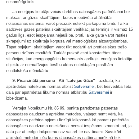
nesamērīgi liels.
Ja enerģijas lietotājs veicis darbības dabasgāzes patērēšanai bez
maksas, ar gāzes skaitītājiem, kuros ir iebūvēta attālinātās
nolasīšanas sistēma, varot precīzāk noteikt pārkāpuma brīdi. Tā kā
sadzīves gāzes patēriņa skaitītājiem verifikācijas termiņš ir vismaz 15
gadus ilgs, esot iespējama nejaušība, proti, laika gaitā varot rasties
skrāpējumi uz skaitītāja korpusa vai metroloģiskās aizsargplombas.
Tāpat bojājumi skaitītājiem varot tikt nodarīti arī prettiesiskas trešo
personu rīcības rezultātā. Turklāt praksē esot konstatētas tādas
situācijas, kad energoapgādes komersants aprīkojis enerģijas lietotāja
objektu ar normatīvajos tiesību aktos noteiktajām prasībām
neatbilstošu mēriekārtu.
9. Pieaicinātā persona
-
AS "Latvijas Gāze"
- uzskata, ka
apstrīdētās noteikumu normas atbilst
Satversmei
, bet tiesvedība lietā
daļā par apstrīdētās likuma normas atbilstību
Satversmei
ir
izbeidzama.
Vērtējot Noteikumu Nr. 85 99. punktā paredzētās patērētās
dabasgāzes daudzuma aprēķina metodes, vajagot ņemt vērā, ka
dabasgāzes patēriņa apjomu līdzīgā laikposmā kā pamatu patērētās
dabasgāzes daudzuma noteikšanai neesot iespējams izmantot tad, ja
datu par attiecīgo laikposmu nav vai arī tie nav ticami. Savukārt
atbilstoši metodei, pēc kuras dabasgāzes patēriņa aprēķinā tiek