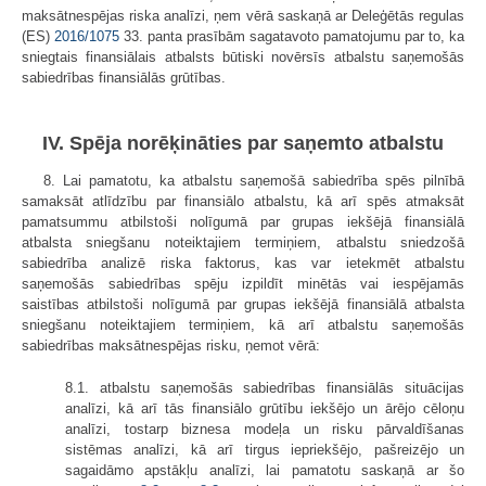
maksātnespējas riska analīzi, ņem vērā saskaņā ar Deleģētās regulas
(ES)
2016/1075
33. panta prasībām sagatavoto pamatojumu par to, ka
sniegtais finansiālais atbalsts būtiski novērsīs atbalstu saņemošās
sabiedrības finansiālās grūtības.
IV. Spēja norēķināties par saņemto atbalstu
8. Lai pamatotu, ka atbalstu saņemošā sabiedrība spēs pilnībā
samaksāt atlīdzību par finansiālo atbalstu, kā arī spēs atmaksāt
pamatsummu atbilstoši nolīgumā par grupas iekšējā finansiālā
atbalsta sniegšanu noteiktajiem termiņiem, atbalstu sniedzošā
sabiedrība analizē riska faktorus, kas var ietekmēt atbalstu
saņemošās sabiedrības spēju izpildīt minētās vai iespējamās
saistības atbilstoši nolīgumā par grupas iekšējā finansiālā atbalsta
sniegšanu noteiktajiem termiņiem, kā arī atbalstu saņemošās
sabiedrības maksātnespējas risku, ņemot vērā:
8.1. atbalstu saņemošās sabiedrības finansiālās situācijas
analīzi, kā arī tās finansiālo grūtību iekšējo un ārējo cēloņu
analīzi, tostarp biznesa modeļa un risku pārvaldīšanas
sistēmas analīzi, kā arī tirgus iepriekšējo, pašreizējo un
sagaidāmo apstākļu analīzi, lai pamatotu saskaņā ar šo