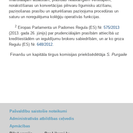
norakstīšanas un konvertācijas pilnvaru līgumisku atzīšanu,
paziņošanas prasību un apturēšanas paziņojuma procedūras un
saturu un noregulējuma kolēģiju operatīvās funkcijas.
2
Eiropas Parlamenta un Padomes Regula (ES) Nr.
575/2013
(2013. gada 26. jūnijs) par prudenciālajām prasībām attiecībā uz
kredītiestādēm un ieguldījumu brokeru sabiedrībām, un ar ko groza
Regulu (ES) Nr.
648/2012
.
Finanšu un kapitāla tirgus komisijas priekšsēdētāja
S. Purgaile
Pašvaldību saistošie noteikumi
Administratīvās atbildības ceļvedis
Apmācības