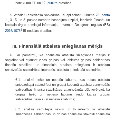
noteikumu
11.
un
12. punkta
prasības.
5. Atbalstu sniedzošā sabiedrība, lai apliecinātu Likuma
28. panta
1., 3., 5. un 8. punktā norādīto nosacījumu izpildi, iesniedz Finanšu un
kapitāla tirgus komisijai informāciju, ievērojot Deleģētās regulas (ES)
1
2016/1075
III nodaļas prasības.
III. Finansiālā atbalsta sniegšanas mērķis
6. Lai pamatotu, ka finansiālā atbalsta sniegšanas mērķis ir
saglabāt vai atjaunot visas grupas vai jebkuras grupas sabiedrības
finanšu stabilitāti un finansiālā atbalsta sniegšana ir atbalstu
sniedzošās sabiedrības interesēs, atbalstu sniedzošā sabiedrība:
6.1. analizē tiešo un netiešo labumu, kas rodas atbalstu
sniedzošajai sabiedrībai un grupai kopumā atbalstu saņemošās
sabiedrības finanšu stabilitātes atjaunošanās dēļ, ievērojot, ka
grupas tiešo un netiešo labumu veido katras grupas
sabiedrības tiešais un netiešais labums;
6.2. analizē varbūtējos riskus un to ietekmi uz atbalstu
sniedzošās sabiedrības un grupas finansiālo stāvokli finansiālā