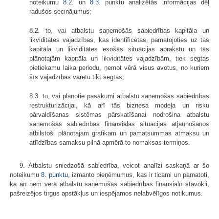
noteikumu
8.2
. un
8.3
. punktu analizētās informācijas dēļ
radušos secinājumus;
8.2. to, vai atbalstu saņemošās sabiedrības kapitāla un
likviditātes vajadzības, kas identificētas, pamatojoties uz tās
kapitāla un likviditātes esošās situācijas aprakstu un tās
plānotajām kapitāla un likviditātes vajadzībām, tiek segtas
pietiekamu laika periodu, ņemot vērā visus avotus, no kuriem
šīs vajadzības varētu tikt segtas;
8.3. to, vai plānotie pasākumi atbalstu saņemošās sabiedrības
restrukturizācijai, kā arī tās biznesa modeļa un risku
pārvaldīšanas sistēmas pārskatīšanai nodrošina atbalstu
saņemošās sabiedrības finansiālās situācijas atjaunošanos
atbilstoši plānotajam grafikam un pamatsummas atmaksu un
atlīdzības samaksu pilnā apmērā to nomaksas termiņos.
9. Atbalstu sniedzošā sabiedrība, veicot analīzi saskaņā ar šo
noteikumu
8. punktu
, izmanto pieņēmumus, kas ir ticami un pamatoti,
kā arī ņem vērā atbalstu saņemošās sabiedrības finansiālo stāvokli,
pašreizējos tirgus apstākļus un iespējamos nelabvēlīgos notikumus.