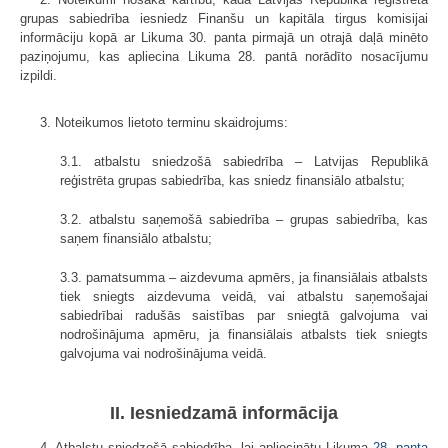
grupas sabiedrība iesniedz Finanšu un kapitāla tirgus komisijai
informāciju kopā ar Likuma 30. panta pirmajā un otrajā daļā minēto
paziņojumu, kas apliecina Likuma 28. pantā norādīto nosacījumu
izpildi.
3. Noteikumos lietoto terminu skaidrojums:
3.1. atbalstu sniedzošā sabiedrība – Latvijas Republikā
reģistrēta grupas sabiedrība, kas sniedz finansiālo atbalstu;
3.2. atbalstu saņemošā sabiedrība – grupas sabiedrība, kas
saņem finansiālo atbalstu;
3.3. pamatsumma – aizdevuma apmērs, ja finansiālais atbalsts
tiek sniegts aizdevuma veidā, vai atbalstu saņemošajai
sabiedrībai radušās saistības par sniegtā galvojuma vai
nodrošinājuma apmēru, ja finansiālais atbalsts tiek sniegts
galvojuma vai nodrošinājuma veidā.
II. Iesniedzamā informācija
4. Atbalstu sniedzošā sabiedrība, lai apliecinātu Likuma
28. panta