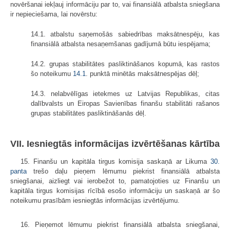
novēršanai iekļauj informāciju par to, vai finansiālā atbalsta sniegšana
ir nepieciešama, lai novērstu:
14.1. atbalstu saņemošās sabiedrības maksātnespēju, kas
finansiālā atbalsta nesaņemšanas gadījumā būtu iespējama;
14.2. grupas stabilitātes pasliktināšanos kopumā, kas rastos
šo noteikumu
14.1
. punktā minētās maksātnespējas dēļ;
14.3. nelabvēlīgas ietekmes uz Latvijas Republikas, citas
dalībvalsts un Eiropas Savienības finanšu stabilitāti rašanos
grupas stabilitātes pasliktināšanās dēļ.
VII. Iesniegtās informācijas izvērtēšanas kārtība
15. Finanšu un kapitāla tirgus komisija saskaņā ar Likuma
30.
panta
trešo daļu pieņem lēmumu piekrist finansiālā atbalsta
sniegšanai, aizliegt vai ierobežot to, pamatojoties uz Finanšu un
kapitāla tirgus komisijas rīcībā esošo informāciju un saskaņā ar šo
noteikumu prasībām iesniegtās informācijas izvērtējumu.
16. Pieņemot lēmumu piekrist finansiālā atbalsta sniegšanai,