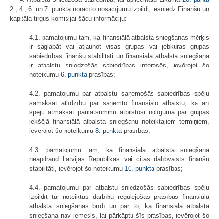
2., 4., 6. un 7. punktā norādīto nosacījumu izpildi, iesniedz Finanšu un
kapitāla tirgus komisijai šādu informāciju:
4.1. pamatojumu tam, ka finansiālā atbalsta sniegšanas mērķis
ir saglabāt vai atjaunot visas grupas vai jebkuras grupas
sabiedrības finanšu stabilitāti un finansiālā atbalsta sniegšana
ir atbalstu sniedzošās sabiedrības interesēs, ievērojot šo
noteikumu
6. punkta
prasības;
4.2. pamatojumu par atbalstu saņemošās sabiedrības spēju
samaksāt atlīdzību par saņemto finansiālo atbalstu, kā arī
spēju atmaksāt pamatsummu atbilstoši nolīgumā par grupas
iekšējā finansiālā atbalsta sniegšanu noteiktajiem termiņiem,
ievērojot šo noteikumu
8. punkta
prasības;
4.3. pamatojumu tam, ka finansiālā atbalsta sniegšana
neapdraud Latvijas Republikas vai citas dalībvalsts finanšu
stabilitāti, ievērojot šo noteikumu
10. punkta
prasības;
4.4. pamatojumu par atbalstu sniedzošās sabiedrības spēju
izpildīt tai noteiktās darbību regulējošās prasības finansiālā
atbalsta sniegšanas brīdī un par to, ka finansiālā atbalsta
sniegšana nav iemesls, lai pārkāptu šīs prasības, ievērojot šo