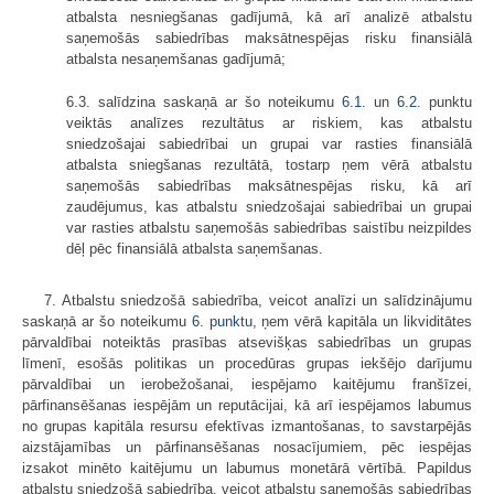
atbalsta nesniegšanas gadījumā, kā arī analizē atbalstu
saņemošās sabiedrības maksātnespējas risku finansiālā
atbalsta nesaņemšanas gadījumā;
6.3. salīdzina saskaņā ar šo noteikumu
6.1
. un
6.2
. punktu
veiktās analīzes rezultātus ar riskiem, kas atbalstu
sniedzošajai sabiedrībai un grupai var rasties finansiālā
atbalsta sniegšanas rezultātā, tostarp ņem vērā atbalstu
saņemošās sabiedrības maksātnespējas risku, kā arī
zaudējumus, kas atbalstu sniedzošajai sabiedrībai un grupai
var rasties atbalstu saņemošās sabiedrības saistību neizpildes
dēļ pēc finansiālā atbalsta saņemšanas.
7. Atbalstu sniedzošā sabiedrība, veicot analīzi un salīdzinājumu
saskaņā ar šo noteikumu
6. punktu
, ņem vērā kapitāla un likviditātes
pārvaldībai noteiktās prasības atsevišķas sabiedrības un grupas
līmenī, esošās politikas un procedūras grupas iekšējo darījumu
pārvaldībai un ierobežošanai, iespējamo kaitējumu franšīzei,
pārfinansēšanas iespējām un reputācijai, kā arī iespējamos labumus
no grupas kapitāla resursu efektīvas izmantošanas, to savstarpējās
aizstājamības un pārfinansēšanas nosacījumiem, pēc iespējas
izsakot minēto kaitējumu un labumus monetārā vērtībā. Papildus
atbalstu sniedzošā sabiedrība, veicot atbalstu saņemošās sabiedrības