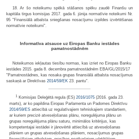
18. Ar šo noteikumu spēkā stāšanos spēku zaudē Finanšu un
kapitāla tirgus komisijas 2017. gada 6. jūnija normatīvie noteikumi Nr.
95 "Finansiālā atbalsta sniegšanas nosacījumu izpildes izvērtēšanas
normatīvie noteikumi".
Informatīva atsauce uz Eiropas Banku iestādes
pamatnostādnēm
Noteikumos iekļautas tiesību normas, kas izriet no Eiropas Banku
iestādes 2015. gada 8. decembra pamatnostādnēm EBA/GL/2015/17
"Pamatnostādnes, kas nosaka grupas finansiālā atbalsta nosacījumus
saskaņā ar Direktīvas
2014/59/EK
23. pantu".
1
Komisijas Deleģētā regula (ES)
2016/1075
(2016. gada 23.
marts), ar ko papildina Eiropas Parlamenta un Padomes Direktīvu
2014/59/ES
attiecībā uz regulatīvajiem tehniskajiem standartiem,
ar kuriem precizē atveseļošanas plānu, noregulējuma plānu un
grupas noregulējuma plānu saturu, minimālos kritērijus, kas
kompetentajai iestādei ir jānovērtē attiecībā uz atveseļošanas
plāniem un grupas atveseļošanas plāniem, nosacījumus grupas
finansiālajam atbalstam, prasības neatkarīgiem vērtētājiem,