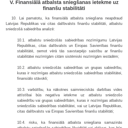
V. Finansiālā atbalsta sniegšanas ietekme uz
finanšu stabilitāti
10. Lai pamatotu, ka finansiālā atbalsta sniegšana neapdraud
Latvijas Republikas vai citas dalībvalsts finanšu stabilitāti, atbalstu
sniedzošā sabiedrība analizē:
10.1. atbalstu sniedzošās sabiedrības nozīmīgumu Latvijas
Republikas, citas dalībvalsts un Eiropas Savienības finanšu
stabilitātē, ņemot vērā tās savstarpējo saistību ar finanšu
stabilitātei nozīmīgām citām sistēmiski nozīmīgām iestādēm;
10.2. atbalstu sniedzošās sabiedrības un grupas sabiedrību,
kuras ir nozīmīgas atbalstu sniedzošās sabiedrības stabilitātei,
finansiālo stāvokli;
10.3. varbūtību, ka nākotnes saimnieciskās darbības vides
attīstībai būs negatīva ietekme uz atbalstu sniedzošo
sabiedrību vai grupas sabiedrībām, kuras ir nozīmīgas atbalstu
sniedzošās sabiedrības stabilitātei, vai uz Latvijas Republikas,
citas dalībvalsts vai Eiropas Savienības finanšu stabilitāti;
10.4. risku, ka finansiālā atbalsta sniegšana samazinās
atbalstu sniedzošās sabiedrības likviditāti vai aktīvus, kas būs