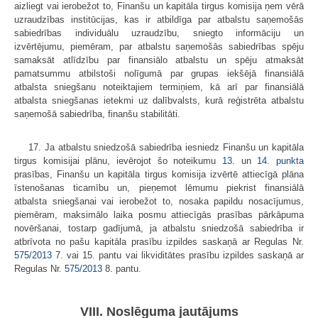
aizliegt vai ierobežot to, Finanšu un kapitāla tirgus komisija ņem vērā
uzraudzības institūcijas, kas ir atbildīga par atbalstu saņemošās
sabiedrības individuālu uzraudzību, sniegto informāciju un
izvērtējumu, piemēram, par atbalstu saņemošās sabiedrības spēju
samaksāt atlīdzību par finansiālo atbalstu un spēju atmaksāt
pamatsummu atbilstoši nolīgumā par grupas iekšējā finansiālā
atbalsta sniegšanu noteiktajiem termiņiem, kā arī par finansiālā
atbalsta sniegšanas ietekmi uz dalībvalsts, kurā reģistrēta atbalstu
saņemošā sabiedrība, finanšu stabilitāti.
17. Ja atbalstu sniedzošā sabiedrība iesniedz Finanšu un kapitāla
tirgus komisijai plānu, ievērojot šo noteikumu
13.
un
14. punkta
prasības, Finanšu un kapitāla tirgus komisija izvērtē attiecīgā plāna
īstenošanas ticamību un, pieņemot lēmumu piekrist finansiālā
atbalsta sniegšanai vai ierobežot to, nosaka papildu nosacījumus,
piemēram, maksimālo laika posmu attiecīgās prasības pārkāpuma
novēršanai, tostarp gadījumā, ja atbalstu sniedzošā sabiedrība ir
atbrīvota no pašu kapitāla prasību izpildes saskaņā ar Regulas Nr.
575/2013
7. vai 15. pantu vai likviditātes prasību izpildes saskaņā ar
Regulas Nr.
575/2013
8. pantu.
VIII. Noslēguma jautājums