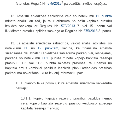
2
īstenotas Regulā Nr.
575/2013
paredzētās izvēles iespējas.
12. Atbalstu sniedzošā sabiedrība veic šo noteikumu
11. punktā
minēto analīzi arī tad, ja tā ir atbrīvota no pašu kapitāla prasību
izpildes saskaņā ar Regulas Nr.
575/2013
7. vai 15. pantu vai
likviditātes prasību izpildes saskaņā ar Regulas Nr.
575/2013
8. pantu.
13. Ja atbalstu sniedzošā sabiedrība, veicot analīzi atbilstoši šo
noteikumu
11.
un
12. punktam
, secina, ka finansiālā atbalsta
sniegšanas dēļ atbalstu sniedzošā sabiedrība pārkāpj vai, iespējams,
pārkāps šo noteikumu
11.1
. punktā minēto kopējo kapitāla rezervju
prasību, 11.2. vai 11.3. punktā minētās prasības, tā Finanšu un
kapitāla tirgus komisijai papildus iesniedz plānu attiecīgās prasības
pārkāpuma novēršanai, kurā iekļauj informāciju par:
13.1. plānoto laika posmu, kurā atbalstu sniedzošā sabiedrība
pārkāpj:
13.1.1. kopējo kapitāla rezervju prasību, papildus ņemot
vērā kopējo kapitāla rezervju prasību veidojošo attiecīgo
kapitāla rezervju mērķus;