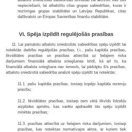
nepieciešami, lai atbalstītu citas grupas sabiedrības, kuras ir
nozīmīgas grupas stabilitātei un Latvijas Republikas, citas
dalībvalsts un Eiropas Savienības finanšu stabilitātei.
VI. Spēja izpildīt regulējošās prasības
11. Lai pamatotu atbalstu sniedzošās sabiedrības spēju izpildīt tai
noteiktās darbību regulējošās prasības, t.i., pašu kapitāla prasības,
likviditātes prasības un prasības attiecībā uz lielajiem riska
darījumiem finansiālā atbalsta sniegšanas brīdī, kā arī to, ka
finansiālā atbalsta sniegšana nav iemesls, lai pārkāptu šīs prasības,
atbalstu sniedzošā sabiedrība analizē spēju izpildīt tai noteiktās:
11.1. pašu kapitāla prasības, tostarp kopējo kapitāla rezervju
prasību;
11.2. likviditātes prasības, tostarp ņem vērā likvīdo līdzekļu
aizplūdes apmēru, kas varētu apdraudēt tās spēju izpildīt
minētās prasības;
11.3. prasības attiecībā uz lielajiem riska darījumiem, tostarp
prasības, kas noteiktas normatīvajos aktos, ar kuriem tiek