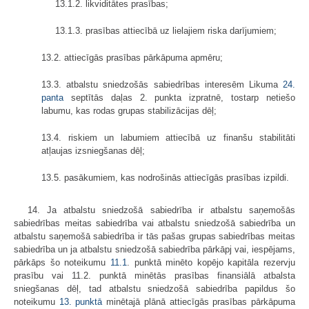
13.1.2. likviditātes prasības;
13.1.3. prasības attiecībā uz lielajiem riska darījumiem;
13.2. attiecīgās prasības pārkāpuma apmēru;
13.3. atbalstu sniedzošās sabiedrības interesēm Likuma
24.
panta
septītās daļas 2. punkta izpratnē, tostarp netiešo
labumu, kas rodas grupas stabilizācijas dēļ;
13.4. riskiem un labumiem attiecībā uz finanšu stabilitāti
atļaujas izsniegšanas dēļ;
13.5. pasākumiem, kas nodrošinās attiecīgās prasības izpildi.
14. Ja atbalstu sniedzošā sabiedrība ir atbalstu saņemošās
sabiedrības meitas sabiedrība vai atbalstu sniedzošā sabiedrība un
atbalstu saņemošā sabiedrība ir tās pašas grupas sabiedrības meitas
sabiedrība un ja atbalstu sniedzošā sabiedrība pārkāpj vai, iespējams,
pārkāps šo noteikumu
11.1
. punktā minēto kopējo kapitāla rezervju
prasību vai 11.2. punktā minētās prasības finansiālā atbalsta
sniegšanas dēļ, tad atbalstu sniedzošā sabiedrība papildus šo
noteikumu
13. punktā
minētajā plānā attiecīgās prasības pārkāpuma